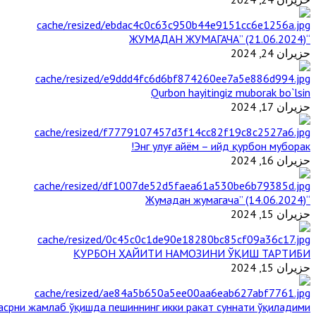
“ЖУМАДАН ЖУМАГАЧА” (21.06.2024)
حزيران 24, 2024
Qurbon hayitingiz muborak bo`lsin
حزيران 17, 2024
Энг улуғ айём – ийд қурбон муборак!
حزيران 16, 2024
“Жумадан жумагача” (14.06.2024)
حزيران 15, 2024
ҚУРБОН ҲАЙИТИ НАМОЗИНИ ЎҚИШ ТАРТИБИ
حزيران 15, 2024
срни жамлаб ўқишда пешиннинг икки ракат суннати ўқиладими?