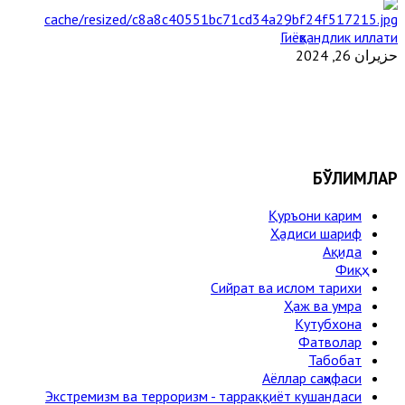
Гиёҳвандлик иллати
حزيران 26, 2024
БЎЛИМЛАР
Қуръони карим
Ҳадиси шариф
Ақида
Фиқҳ
Сийрат ва ислом тарихи
Ҳаж ва умра
Кутубхона
Фатволар
Табобат
Аёллар саҳифаси
Экстремизм ва терроризм - тарраққиёт кушандаси