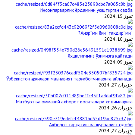
Инсонпарварлик ёрдамини уюштирган саҳоба
تموز 15, 2024
“Ҳизр”ми ёки “тақдир”ми?
تموز 10, 2024
Яхшилигимиз ўзимизга қайтади
تموز 09, 2024
Ўзбекистон ҳожилари маънавият тарғиботчиларига айланади
حزيران 27, 2024
Матбуот ва оммавий ахборот воситалари ходимларига
حزيران 26, 2024
Ахборот тарқатиш ва журналист одоби
حزيران 27, 2024