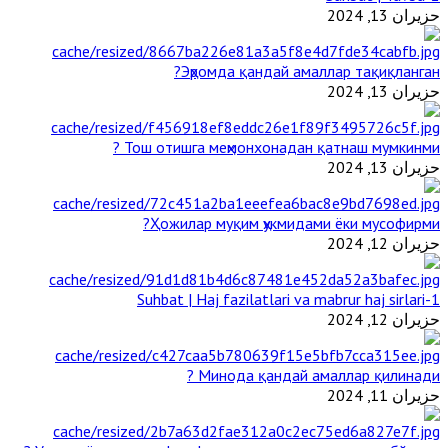
حزيران 13, 2024
Эҳромда қандай амаллар тақиқланган?
حزيران 13, 2024
Тош отишга меҳмонхонадан қатнаш мумкинми ?
حزيران 13, 2024
Ҳожилар муқим ҳукмидами ёки мусофирми?
حزيران 12, 2024
1-Suhbat | Haj fazilatlari va mabrur haj sirlari
حزيران 12, 2024
Минода қандай амаллар қилинади ?
حزيران 11, 2024