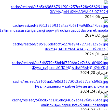
ЖУМАДАН ЖУМАГАЧА 05.07.2024
تموز 06, 2024
a’lim muassasalariga yangi o‘quv yili uchun qabul davom etmoqda
تموز 02, 2024
“ЖУМАДАН ЖУМАГАЧА” (28.06.2024)
تموز 01, 2024
Жума_суҳбати ИСЛОМДА ФАРЗАНД ҲУҚУҚИ
حزيران 28, 2024
Гўзал хулқингиз – қабул бўлган ҳаж аломати
حزيران 24, 2024
Файзли ҳожиларни кутиб олиш лаҳзалари
حزيران 24, 2024