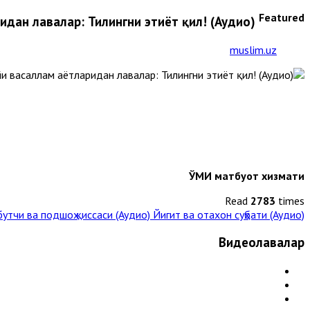
Featured
ридан лавҳалар: Тилингни эҳтиёт қил! (Аудио)
muslim.uz
ЎМИ матбуот хизмати
Read
2783
times
бутчи ва подшоҳ қиссаси (Аудио)
Йигит ва отахон суҳбати (Аудио) »
Видеолавҳалар