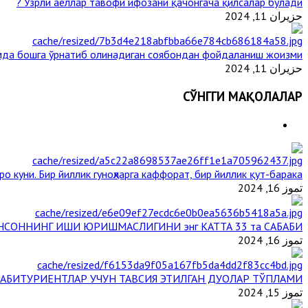
Узрли аёллар тавофи ифозани қачонгача қилсалар бўлади ?
حزيران 11, 2024
мда бошга ўрнатиб олинадиган соябондан фойдаланиш жоизми ?
حزيران 11, 2024
СЎНГГИ МАҚОЛАЛАР
о куни. Бир йиллик гуноҳларга каффорат, бир йиллик қут-барака
تموز 16, 2024
НСОННИНГ ИШИ ЮРИШМАСЛИГИНИ энг КАТТА 33 та САБАБИ
تموز 16, 2024
АБИТУРИЕНТЛАР УЧУН ТАВСИЯ ЭТИЛГАН ДУОЛАР ТЎПЛАМИ
تموز 15, 2024