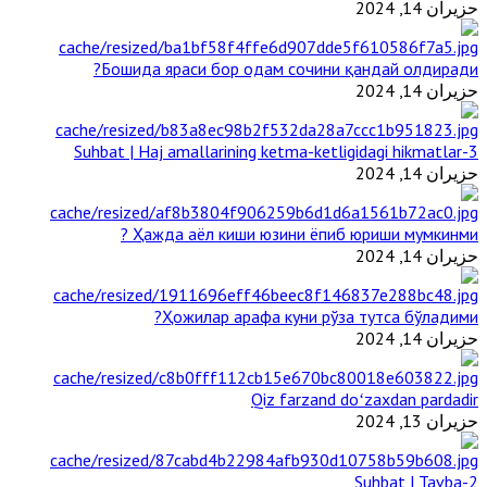
حزيران 14, 2024
Бошида яраси бор одам сочини қандай олдиради?
حزيران 14, 2024
3-Suhbat | Haj amallarining ketma-ketligidagi hikmatlar
حزيران 14, 2024
Ҳажда аёл киши юзини ёпиб юриши мумкинми ?
حزيران 14, 2024
Ҳожилар арафа куни рўза тутса бўладими?
حزيران 14, 2024
Qiz farzand doʻzaxdan pardadir
حزيران 13, 2024
2-Suhbat | Tavba