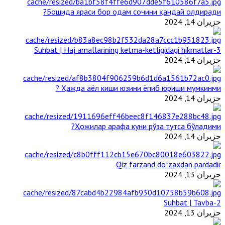
Бошида яраси бор одам сочини қандай олдиради?
حزيران 14, 2024
3-Suhbat | Haj amallarining ketma-ketligidagi hikmatlar
حزيران 14, 2024
Ҳажда аёл киши юзини ёпиб юриши мумкинми ?
حزيران 14, 2024
Ҳожилар арафа куни рўза тутса бўладими?
حزيران 14, 2024
Qiz farzand doʻzaxdan pardadir
حزيران 13, 2024
2-Suhbat | Tavba
حزيران 13, 2024