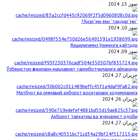
تموز 15, 2024
“Ҳизр”ми ёки “тақдир”ми?
تموز 10, 2024
Яхшилигимиз ўзимизга қайтади
تموز 09, 2024
Ўзбекистон ҳожилари маънавият тарғиботчиларига айланади
حزيران 27, 2024
Матбуот ва оммавий ахборот воситалари ходимларига
حزيران 26, 2024
Ахборот тарқатиш ва журналист одоби
حزيران 27, 2024