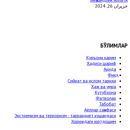
Гиёҳвандлик иллати
حزيران 26, 2024
БЎЛИМЛАР
Қуръони карим
Ҳадиси шариф
Ақида
Фиқҳ
Сийрат ва ислом тарихи
Ҳаж ва умра
Кутубхона
Фатволар
Табобат
Аёллар саҳифаси
Экстремизм ва терроризм - тарраққиёт кушандаси
Хориждаги юртдошим