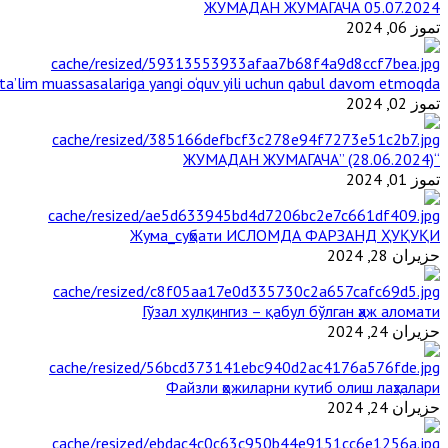
ЖУМАДАН ЖУМАГАЧА 05.07.2024
تموز 06, 2024
a’lim muassasalariga yangi o‘quv yili uchun qabul davom etmoqda
تموز 02, 2024
“ЖУМАДАН ЖУМАГАЧА” (28.06.2024)
تموز 01, 2024
Жума_суҳбати ИСЛОМДА ФАРЗАНД ҲУҚУҚИ
حزيران 28, 2024
Гўзал хулқингиз – қабул бўлган ҳаж аломати
حزيران 24, 2024
Файзли ҳожиларни кутиб олиш лаҳзалари
حزيران 24, 2024