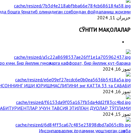
мда бошга ўрнатиб олинадиган соябондан фойдаланиш жоизми ?
حزيران 11, 2024
СЎНГГИ МАҚОЛАЛАР
о куни. Бир йиллик гуноҳларга каффорат, бир йиллик қут-барака
تموز 16, 2024
НСОННИНГ ИШИ ЮРИШМАСЛИГИНИ энг КАТТА 33 та САБАБИ
تموز 16, 2024
АБИТУРИЕНТЛАР УЧУН ТАВСИЯ ЭТИЛГАН ДУОЛАР ТЎПЛАМИ
تموز 15, 2024
Инсонпарварлик ёрдамини уюштирган саҳоба