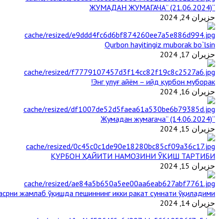
“ЖУМАДАН ЖУМАГАЧА” (21.06.2024)
حزيران 24, 2024
Qurbon hayitingiz muborak bo`lsin
حزيران 17, 2024
Энг улуғ айём – ийд қурбон муборак!
حزيران 16, 2024
“Жумадан жумагача” (14.06.2024)
حزيران 15, 2024
ҚУРБОН ҲАЙИТИ НАМОЗИНИ ЎҚИШ ТАРТИБИ
حزيران 15, 2024
срни жамлаб ўқишда пешиннинг икки ракат суннати ўқиладими?
حزيران 14, 2024