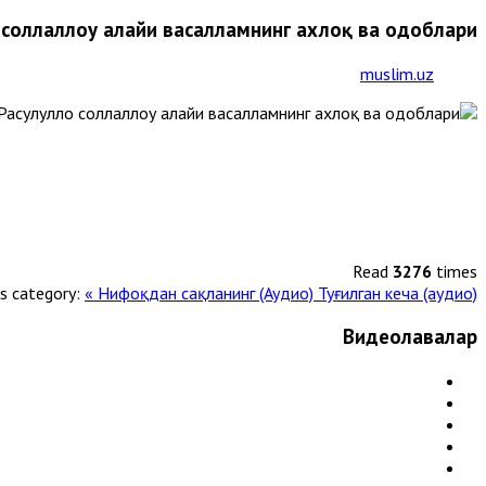
 соллаллоҳу алайҳи васалламнинг ахлоқ ва одоблари
muslim.uz
Read
3276
times
is category:
« Нифоқдaн сaқлaнинг (Аудио)
Туғилган кеча (аудио) »
Видеолавҳалар