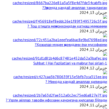
Эҳромда қандай амаллар тақиқланган?
حزيران 13, 2024
Тош отишга меҳмонхонадан қатнаш мумкинми ?
حزيران 13, 2024
Ҳожилар муқим ҳукмидами ёки мусофирми?
حزيران 12, 2024
1-Suhbat | Haj fazilatlari va mabrur haj sirlari
حزيران 12, 2024
Минода қандай амаллар қилинади ?
حزيران 11, 2024
Узрли аёллар тавофи ифозани қачонгача қилсалар бўлади ?
حزيران 11, 2024