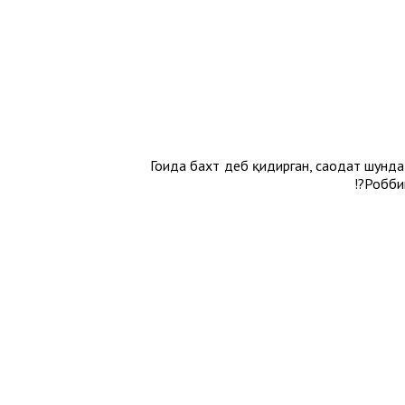
Гоҳида бахт деб қидирган, саодат шунда
Роббин