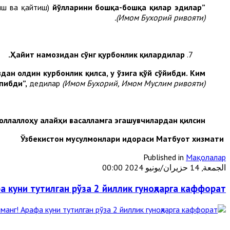
иш ва қайтиш)
йўлларини бошқа-бошқа қилар эдилар”
(Имом Бухорий ривояти).
Ҳайит намозидан сўнг қурбонлик қилардилар.
дан олдин курбонлик қилса, у ўзига қўй сўйибди. Ким
пибди”,
дедилар
(Имом Бухорий, Имом Муслим ривояти).
оллаллоҳу алайҳи васалламга эгашувчилардан қилсин!
Ўзбекистон мусулмонлари идораси Матбуот хизмати
Published in
Мақолалар
الجمعة, 14 حزيران/يونيو 2024 00:00
 куни тутилган рўза 2 йиллик гуноҳларга каффорат