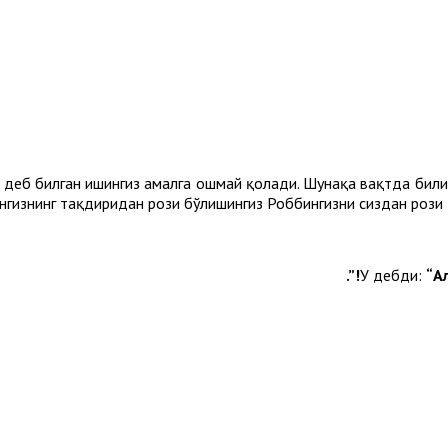
 деб билган ишингиз амалга ошмай қолади. Шунақа вақтда билин
гизнинг тақдиридан рози бўлишингиз Роббингизни сиздан рози қ
.
У дебди:
“А