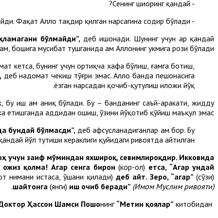
- Сенинг шиоринг қандай?
- Ҳеч бир жонга Аллоҳ тақдир қилиб битган нарсадан бошқаси тегмайди. Фақат Аллоҳ тақдир қилган нарсагина содир бўлади.
ҳламагани бўлмайди”,
деб ишонади. Шунинг учун ҳар қандай
ам, бошига мусибат тушганида ҳам Аллоҳнинг ҳукмига рози бўлади.
мат кетса, бунинг учун ортиқча хафа бўлиш, ғамга ботиш,
,
деб надомат чекиш тўғри эмас. Аллоҳ банда пешонасига
ёзган нарсадан қочиб-қутулиш иложи йўқ.
 бу иш ҳам аниқ бўлади. Бу – банданинг саъй-ҳаракати, жидду
ка етишганда ҳаддидан ошиш, ўзини йўқотиб қўйиш маъқул эмас.
да бундай бўлмасди”,
деб афсусланадиганлар ҳам бор. Бу
андай йўл тутиши кераклиги қуйидаги ривоятда айтилган.
оҳ учун заиф мўминдан яхшироқ, севимлироқдир. Икковида
 ожиз қолма! Агар сенга бирон
(кор-ҳол)
етса, “Агар ундай
Зот нимани истаса, ўшани қилади)
деб айт. Зеро, “агар”
(сўзи)
шайтон
га
(янги)
иш
очиб беради”
(Имом Муслим ривояти).
Доктор Ҳассон Шамси Пошо
нинг
“Метин қоялар”
китобидан