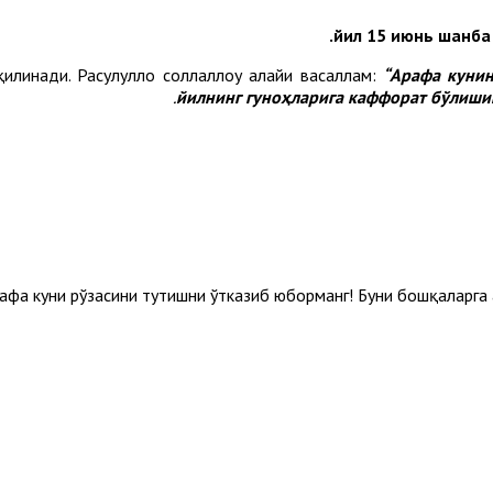
илинади. Расулуллоҳ соллаллоҳу алайҳи васаллам:
“Арафа кунин
йилнинг гуноҳларига каффорат бўлиши
фа куни рўзасини тутишни ўтказиб юборманг! Буни бошқаларга ҳа