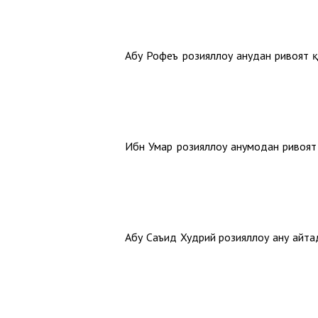
Абу Рофеъ розияллоҳу анҳудан ривоят 
Ибн Умар розияллоҳу анҳумодан ривоя
Абу Саъид Худрий розияллоҳу анҳу айт