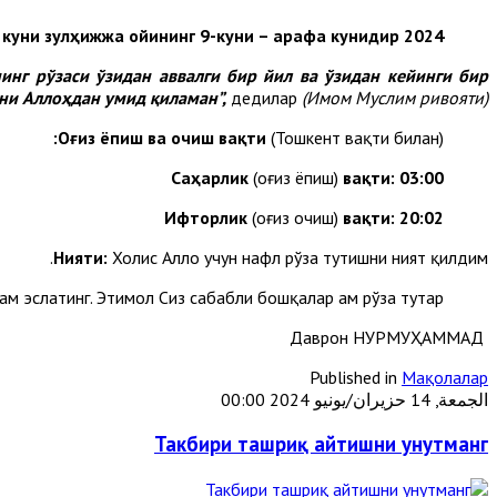
2024 йил 15 июнь шанба куни зулҳижжа ойининг 9-куни – арафа кунидир.
инг рўзаси ўзидан аввалги бир йил ва ўзидан кейинги бир
ни Аллоҳдан умид қиламан”,
дедилар
(Имом Муслим ривояти).
:
Оғиз ёпиш ва очиш вақти
(Тошкент вақти билан)
Саҳарлик
(оғиз ёпиш)
вақти: 03:0
0
Ифторлик
(оғиз очиш)
вақти:
20:0
2
Нияти:
Холис Аллоҳ учун нафл рўза тутишни ният қилдим.
м эслатинг. Эҳтимол Сиз сабабли бошқалар ҳам рўза тутар.
Даврон НУРМУҲАММАД
Published in
Мақолалар
الجمعة, 14 حزيران/يونيو 2024 00:00
Такбири ташриқ айтишни унутманг