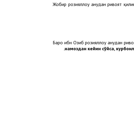
Жобир розияллоҳу анҳудан ривоят қил
Баро ибн Озиб розияллоҳу анҳудан риво
намоздан кейин сўйса, курбон