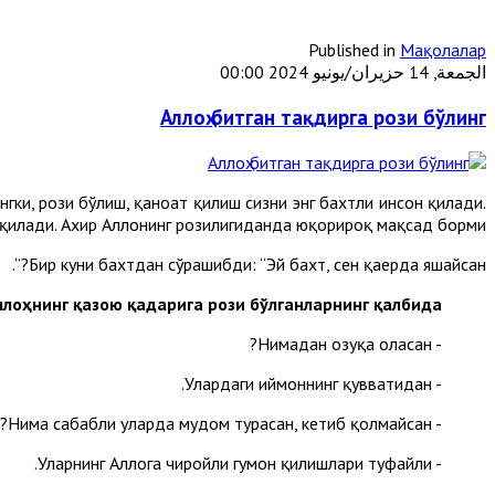
Published in
Мақолалар
الجمعة, 14 حزيران/يونيو 2024 00:00
Аллоҳ битган тақдирга рози бўлинг
гки, рози бўлиш, қаноат қилиш сизни энг бахтли инсон қилади.
илади. Ахир Аллоҳнинг розилигиданда юқорироқ мақсад борми?!
Бир куни бахтдан сўрашибди: “Эй бахт, сен қаерда яшайсан?”.
ллоҳнинг қазою қадарига рози бўлганларнинг қалбида!”
- Нимадан озуқа оласан?
- Улардаги иймоннинг қувватидан.
- Нима сабабли уларда мудом турасан, кетиб қолмайсан?
- Уларнинг Аллоҳга чиройли гумон қилишлари туфайли.