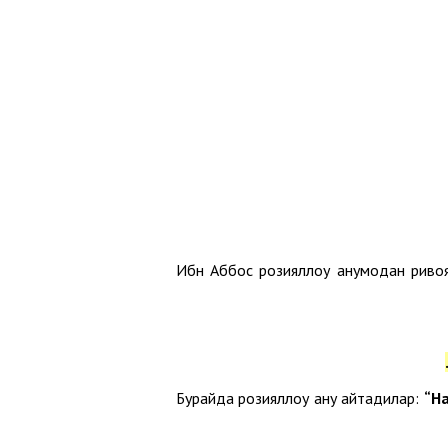
Ибн Аббос розияллоҳу анҳумодан рив
Бурайда розияллоҳу анҳу айтадилар:
“Н