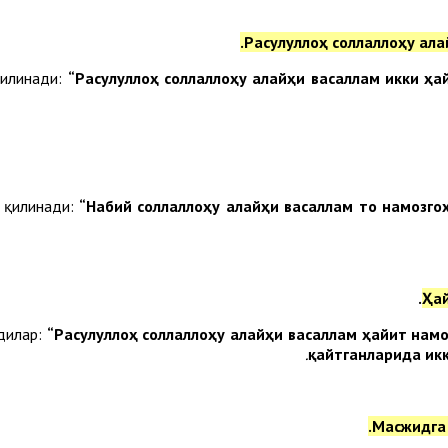
Расулуллоҳ соллаллоҳу ал
қилинади:
“Расулуллоҳ соллаллоҳу алайҳи васаллам икки ҳа
т қилинади:
“Набий соллаллоҳу алайҳи васаллам то намозго
.
Ҳа
адилар:
“
Расулуллоҳ соллаллоҳу алайҳи васаллам ҳайит намо
қайтганларида икк
Масжидга 