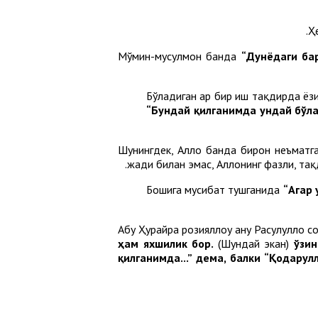
Мўмин-мусулмон банда
“Дунёдаги бар
Бўладиган ҳар бир иш тақдирда ёз
“Бундай қилганимда ундай бўла
Шунингдек, Аллоҳ банда бирон неъматга
жаҳди билан эмас, Аллоҳнинг фазли, т
Бошига мусибат тушганида
“Агар 
Абу Ҳурайра розияллоҳу анҳу Расулуллоҳ 
ҳам яхшилик бор.
(Шундай экан)
ўзин
қилганимда...” дема, балки “Қодару