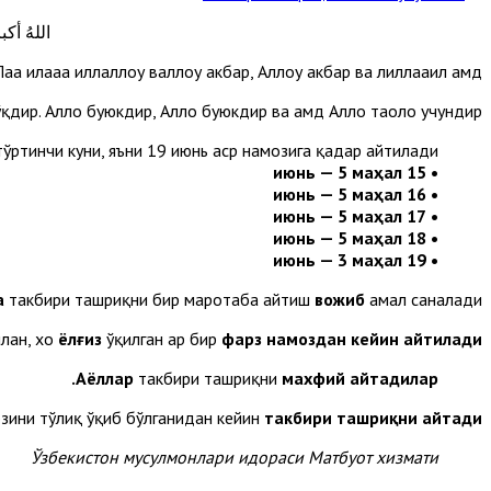
اللهُ أكبر
аа илааҳа иллаллоҳу валлоҳу акбар, Аллоҳу акбар ва лиллааҳил ҳамд.
ўқдир. Аллоҳ буюкдир, Аллоҳ буюкдир ва ҳамд Аллоҳ таоло учундир.
ртинчи куни, яъни 19 июнь аср намозига қадар айтилади:
• 15 июнь — 5 маҳал
• 16 июнь — 5 маҳал
• 17 июнь — 5 маҳал
• 18 июнь — 5 маҳал
• 19 июнь — 3 маҳал
а
такбири ташриқни бир маротаба айтиш
вожиб
амал саналади.
лан, хоҳ
ёлғиз
ўқилган ҳар бир
фарз намоздан кейин айтилади.
Аёллар
такбири ташриқни
махфий айтадилар.
озини тўлиқ ўқиб бўлганидан кейин
такбири ташриқни айтади.
Ўзбекистон мусулмонлари идораси Матбуот хизмати