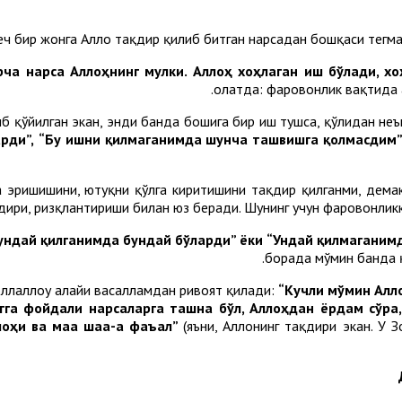
ча нарса Аллоҳнинг мулки. Аллоҳ хоҳлаган иш бўлади, хо
ҳолатда: фаровонлик вақтида ҳ
иб қўйилган экан, энди банда бошига бир иш тушса, қўлидан неъ
рди”,
“Бу ишни қилмаганимда шунча ташвишга қолмасдим”
 эришишини, ютуқни қўлга киритишини тақдир қилганми, демак,
ақдири, ризқлантириши билан юз беради. Шунинг учун фаровонлик
ундай қилганимда бундай бўларди” ёки “Ундай қилмаганим
борада мўмин банда қ
соллаллоҳу алайҳи васалламдан ривоят қилади:
“Кучли мўмин Алл
гга фойдали нарсаларга ташна бўл, Аллоҳдан ёрдам сўра,
ллоҳи ва маа шаа-а фаъал”
(яъни, Аллоҳнинг тақдири экан. У 