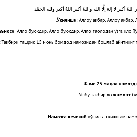
 اللهُ أكبر لا إلهَ إلَّا الله واللهُ أكبر اللهُ أكبر ولله الحَمْد
Ўқилиши:
Аллоҳу акбар, Аллоҳу акбар, Л
ъноси:
Аллоҳ буюкдир, Аллоҳ буюкдир. Аллоҳ таолодан ўзга илоҳ й
Такбири ташриқ 15 июнь бомдод намозидан бошлаб ҳайитнинг тў
Жами
23 маҳал намозд
Ушбу такбир хоҳ
жамоат
би
Намозга кечикиб
қўшилган киши ҳам нам