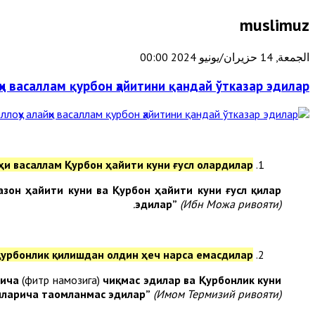
muslimuz
الجمعة, 14 حزيران/يونيو 2024 00:00
ҳи васаллам қурбон ҳайитини қандай ўтказар эдилар?
ҳи васаллам Қурбон ҳайити куни ғусл олардилар.
азон ҳайити куни ва Қурбон ҳайити куни ғусл қилар
эдилар”
(Ибн Можа ривояти).
қурбонлик қилишдан олдин ҳеч нарса емасдилар.
рича
(фитр намозига)
чиқмас эдилар ва Қурбонлик куни
нларича таомланмас эдилар”
(Имом Термизий ривояти).