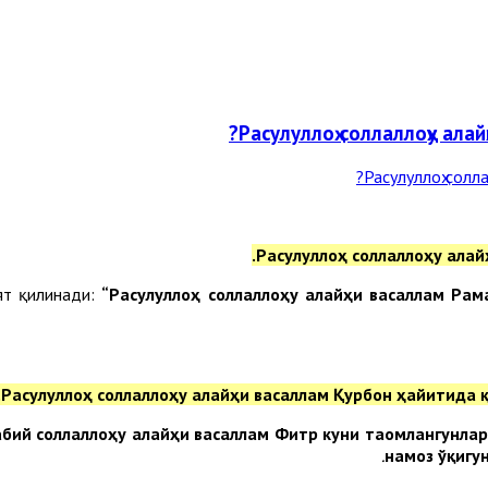
Расулуллоҳ соллаллоҳу алай
Расулуллоҳ соллаллоҳу алай
оят қилинади:
“Расулуллоҳ соллаллоҳу алайҳи васаллам Рам
Расулуллоҳ соллаллоҳу алайҳи васаллам Қурбон ҳайитида 
абий соллаллоҳу алайҳи васаллам Фитр куни таомлангунла
намоз ўқигу