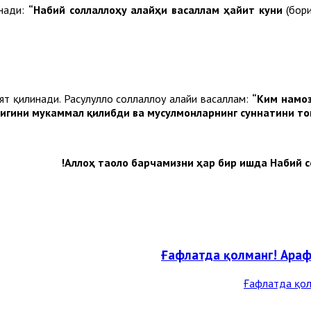
инади:
“Набий соллаллоҳу алайҳи васаллам ҳайит куни
(бор
ят қилинади. Расулуллоҳ соллаллоҳу алайҳи васаллам:
“Ким намоз
лигини мукаммал қилибди ва мусулмонларнинг суннатини то
Аллоҳ таоло барчамизни ҳар бир ишда Набий с
Ғафлатда қолманг! Арафа