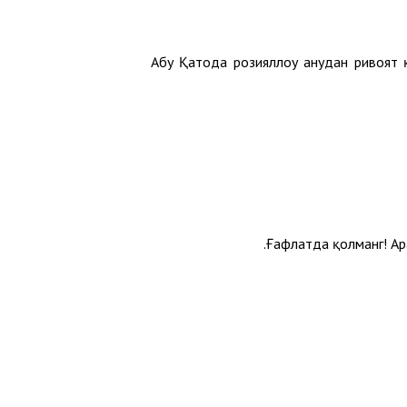
Абу Қатода розияллоҳу анҳудан ривоят қ
Ғафлатда қолманг! Ара