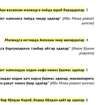
айҳи васаллам масжидга пиёда юриб борардилар.
йит намозига пиёда чиқар эдилар”
(Ибн Можа ривоят
қилган).
Масжидга кетишда Аллоҳни зикр қилардилар.
ҳга боргунларича такбир айтар эдилар”
(Имом Ҳоким
ривояти).
йит
намозидан олдин
нафл намоз ўқимас эдилар
зидан олдин ҳеч нарса ўқимас эдилар, манзилларига
и рак
а
т намоз ўқир эдилар
”
(Ибн Можа ривоят қилган).
бир йўлдан бориб, бошқа йўлдан қайтар эдилар.