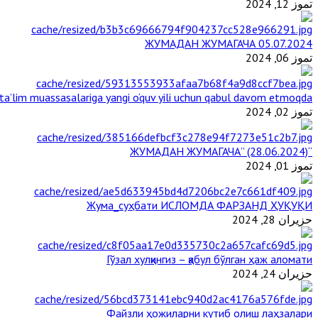
تموز 12, 2024
ЖУМАДАН ЖУМАГАЧА 05.07.2024
تموز 06, 2024
a’lim muassasalariga yangi o‘quv yili uchun qabul davom etmoqda
تموز 02, 2024
“ЖУМАДАН ЖУМАГАЧА” (28.06.2024)
تموز 01, 2024
Жума_суҳбати ИСЛОМДА ФАРЗАНД ҲУҚУҚИ
حزيران 28, 2024
Гўзал хулқингиз – қабул бўлган ҳаж аломати
حزيران 24, 2024
Файзли ҳожиларни кутиб олиш лаҳзалари