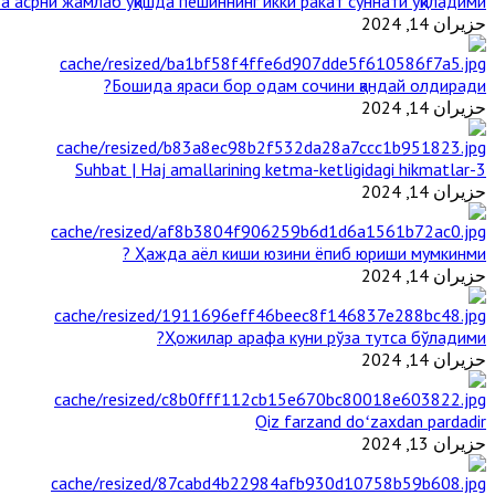
 асрни жамлаб ўқишда пешиннинг икки ракат суннати ўқиладими?
حزيران 14, 2024
Бошида яраси бор одам сочини қандай олдиради?
حزيران 14, 2024
3-Suhbat | Haj amallarining ketma-ketligidagi hikmatlar
حزيران 14, 2024
Ҳажда аёл киши юзини ёпиб юриши мумкинми ?
حزيران 14, 2024
Ҳожилар арафа куни рўза тутса бўладими?
حزيران 14, 2024
Qiz farzand doʻzaxdan pardadir
حزيران 13, 2024