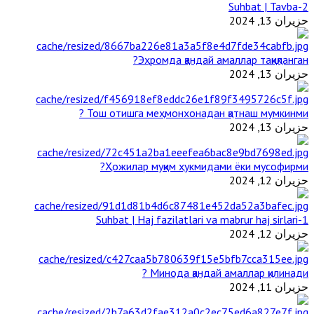
2-Suhbat | Tavba
حزيران 13, 2024
Эҳромда қандай амаллар тақиқланган?
حزيران 13, 2024
Тош отишга меҳмонхонадан қатнаш мумкинми ?
حزيران 13, 2024
Ҳожилар муқим ҳукмидами ёки мусофирми?
حزيران 12, 2024
1-Suhbat | Haj fazilatlari va mabrur haj sirlari
حزيران 12, 2024
Минода қандай амаллар қилинади ?
حزيران 11, 2024