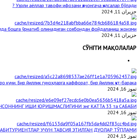
Узрли аёллар тавофи ифозани қачонгача қилсалар бўлади ?
حزيران 11, 2024
да бошга ўрнатиб олинадиган соябондан фойдаланиш жоизми ?
حزيران 11, 2024
СЎНГГИ МАҚОЛАЛАР
ро куни. Бир йиллик гуноҳларга каффорат, бир йиллик қут-барака
تموز 16, 2024
НСОННИНГ ИШИ ЮРИШМАСЛИГИНИ энг КАТТА 33 та САБАБИ
تموز 16, 2024
АБИТУРИЕНТЛАР УЧУН ТАВСИЯ ЭТИЛГАН ДУОЛАР ТЎПЛАМИ
تموز 15, 2024