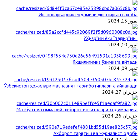
Инсонпарварлик ёрдамини уюштирган саҳоба
تموز 15, 2024
“Ҳизр”ми ёки “тақдир”ми?
تموز 10, 2024
Яхшилигимиз ўзимизга қайтади
تموز 09, 2024
Ўзбекистон ҳожилари маънавият тарғиботчиларига айланади
حزيران 27, 2024
Матбуот ва оммавий ахборот воситалари ходимларига
حزيران 26, 2024
Ахборот тарқатиш ва журналист одоби
حزيران 27, 2024