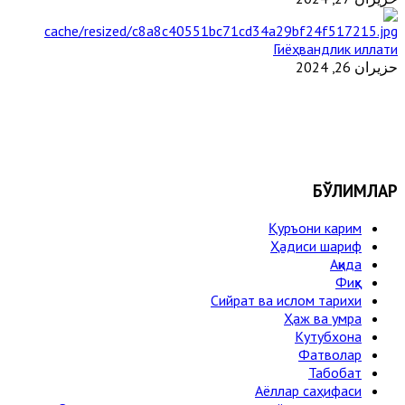
Гиёҳвандлик иллати
حزيران 26, 2024
БЎЛИМЛАР
Қуръони карим
Ҳадиси шариф
Ақида
Фиқҳ
Сийрат ва ислом тарихи
Ҳаж ва умра
Кутубхона
Фатволар
Табобат
Аёллар саҳифаси