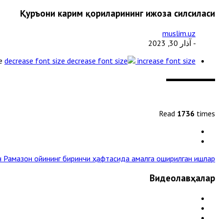
Қуръони карим қориларининг ижоза силсиласи
muslim.uz
- آذار 30, 2023
e
decrease font size
increase font size
Read
1736
times
 Рамазон ойининг биринчи ҳафтасида амалга оширилган ишлар »
Видеолавҳалар