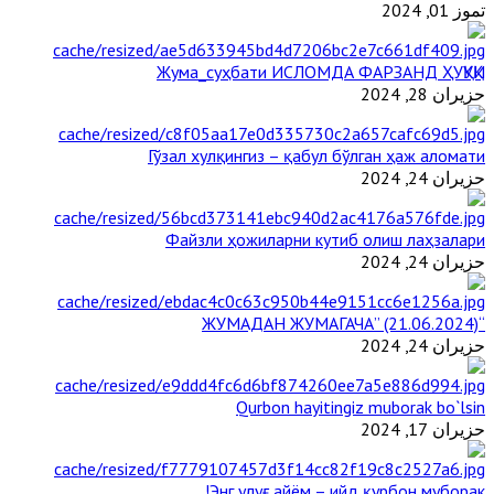
تموز 01, 2024
Жума_суҳбати ИСЛОМДА ФАРЗАНД ҲУҚУҚИ
حزيران 28, 2024
Гўзал хулқингиз – қабул бўлган ҳаж аломати
حزيران 24, 2024
Файзли ҳожиларни кутиб олиш лаҳзалари
حزيران 24, 2024
“ЖУМАДАН ЖУМАГАЧА” (21.06.2024)
حزيران 24, 2024
Qurbon hayitingiz muborak bo`lsin
حزيران 17, 2024
Энг улуғ айём – ийд қурбон муборак!