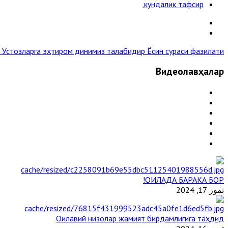
,
кундалик тафсир
 Устозларга эҳтиром динимиз талабидир
Ёсин сураси фазилати »
Видеолавҳалар
ОИЛАДА БАРАКА БОР!
تموز 17, 2024
Оилавий низолар жамият бирдамлигига таҳдид