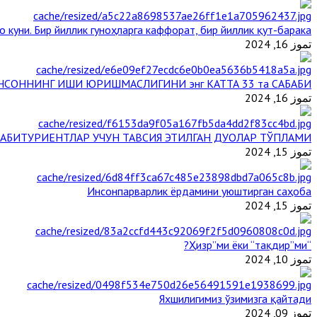
 куни. Бир йиллик гуноҳларга каффорат, бир йиллик қут-барака
تموز 16, 2024
НСОННИНГ ИШИ ЮРИШМАСЛИГИНИ энг КАТТА 33 та САБАБИ
تموز 16, 2024
АБИТУРИЕНТЛАР УЧУН ТАВСИЯ ЭТИЛГАН ДУОЛАР ТЎПЛАМИ
تموز 15, 2024
Инсонпарварлик ёрдамини уюштирган саҳоба
تموز 15, 2024
“Ҳизр”ми ёки “тақдир”ми?
تموز 10, 2024
Яхшилигимиз ўзимизга қайтади
تموز 09, 2024