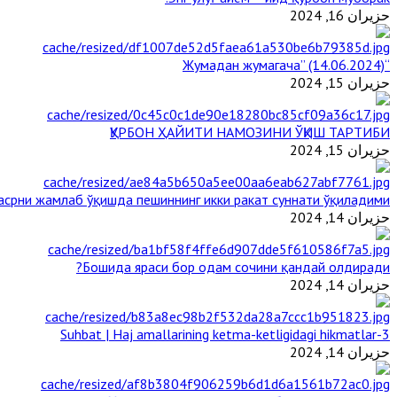
حزيران 16, 2024
“Жумадан жумагача” (14.06.2024)
حزيران 15, 2024
ҚУРБОН ҲАЙИТИ НАМОЗИНИ ЎҚИШ ТАРТИБИ
حزيران 15, 2024
срни жамлаб ўқишда пешиннинг икки ракат суннати ўқиладими?
حزيران 14, 2024
Бошида яраси бор одам сочини қандай олдиради?
حزيران 14, 2024
3-Suhbat | Haj amallarining ketma-ketligidagi hikmatlar
حزيران 14, 2024