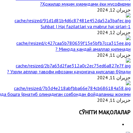
Ҳожилар муқим ҳукмидами ёки мусофирми?
حزيران 12, 2024
1-Suhbat | Haj fazilatlari va mabrur haj sirlari
حزيران 12, 2024
Минода қандай амаллар қилинади ?
حزيران 11, 2024
Узрли аёллар тавофи ифозани қачонгача қилсалар бўлади ?
حزيران 11, 2024
да бошга ўрнатиб олинадиган соябондан фойдаланиш жоизми ?
حزيران 11, 2024
СЎНГГИ МАҚОЛАЛАР