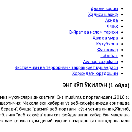
Қуръони карим
Ҳадиси шариф
Ақида
Фиқҳ
Сийрат ва ислом тарихи
Ҳаж ва умра
Кутубхона
Фатволар
Табобат
Аёллар саҳифаси
Экстремизм ва терроризм - тарраққиёт кушандаси
Хориждаги юртдошим
ЭНГ КЎП ЎҚИЛГАН (1 ойда)
лимиз мухлислари диққатига! Сиз muslim.uz порталидаги
 шартимиз: Мақола ёки хабарни ўз веб-саҳифангизда ёритишда
еради”, бунда “расмий веб-портали” сўзи устига линк қўйилиб,
либ, линк “веб-саҳифа”даги сиз фойдаланган хабар ёки мақолага
ик ҳам қонунан ҳам диний нуқтаи-назардан қаттиқ қораланади.