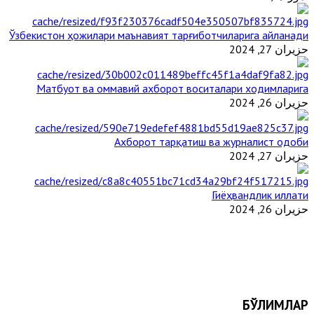
Ўзбекистон ҳожилари маънавият тарғиботчиларига айланади
حزيران 27, 2024
Матбуот ва оммавий ахборот воситалари ходимларига
حزيران 26, 2024
Ахборот тарқатиш ва журналист одоби
حزيران 27, 2024
Гиёҳвандлик иллати
حزيران 26, 2024
БЎЛИМЛАР