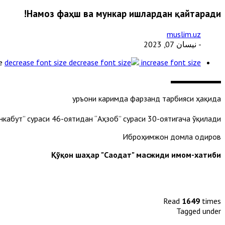
Намоз фаҳш ва мункар ишлардан қайтаради!
muslim.uz
- نيسان 07, 2023
e
decrease font size
increase font size
Қуръони каримда фарзанд тарбияси ҳақида
нкабут” сураси 46-оятидан “Аҳзоб” сураси 30-оятигача ўқилади.
Иброҳимжон домла Қодиров
Қўқон шаҳар "Саодат" масжиди имом-хатиби
Read
1649
times
Tagged under