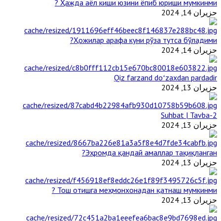
Ҳажда аёл киши юзини ёпиб юриши мумкинми ?
حزيران 14, 2024
Ҳожилар арафа куни рўза тутса бўладими?
حزيران 14, 2024
Qiz farzand doʻzaxdan pardadir
حزيران 13, 2024
2-Suhbat | Tavba
حزيران 13, 2024
Эҳромда қандай амаллар тақиқланган?
حزيران 13, 2024
Тош отишга меҳмонхонадан қатнаш мумкинми ?
حزيران 13, 2024