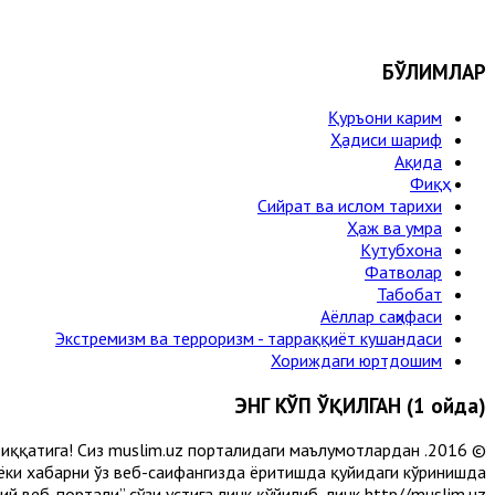
БЎЛИМЛАР
Қуръони карим
Ҳадиси шариф
Ақида
Фиқҳ
Сийрат ва ислом тарихи
Ҳаж ва умра
Кутубхона
Фатволар
Табобат
Аёллар саҳифаси
Экстремизм ва терроризм - тарраққиёт кушандаси
Хориждаги юртдошим
ЭНГ КЎП ЎҚИЛГАН (1 ойда)
и диққатига! Сиз muslim.uz порталидаги маълумотлардан
 ёки хабарни ўз веб-саҳифангизда ёритишда қуйидаги кўринишда
 веб-портали” сўзи устига линк қўйилиб, линк http//muslim.uz