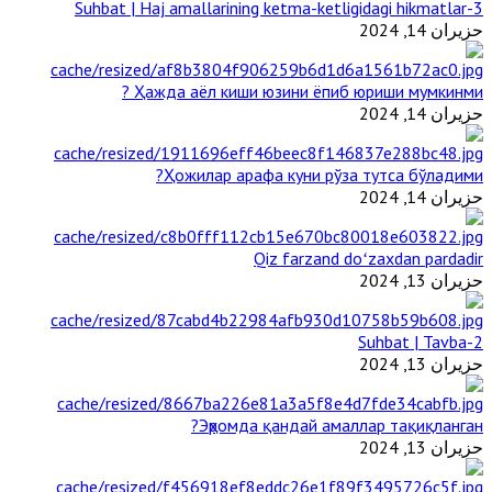
3-Suhbat | Haj amallarining ketma-ketligidagi hikmatlar
حزيران 14, 2024
Ҳажда аёл киши юзини ёпиб юриши мумкинми ?
حزيران 14, 2024
Ҳожилар арафа куни рўза тутса бўладими?
حزيران 14, 2024
Qiz farzand doʻzaxdan pardadir
حزيران 13, 2024
2-Suhbat | Tavba
حزيران 13, 2024
Эҳромда қандай амаллар тақиқланган?
حزيران 13, 2024