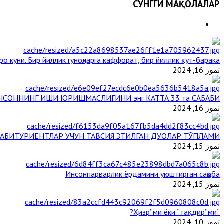
СЎНГГИ МАҚОЛАЛАР
о куни. Бир йиллик гуноҳларга каффорат, бир йиллик қут-барака
تموز 16, 2024
НСОННИНГ ИШИ ЮРИШМАСЛИГИНИ энг КАТТА 33 та САБАБИ
تموز 16, 2024
АБИТУРИЕНТЛАР УЧУН ТАВСИЯ ЭТИЛГАН ДУОЛАР ТЎПЛАМИ
تموز 15, 2024
Инсонпарварлик ёрдамини уюштирган саҳоба
تموز 15, 2024
“Ҳизр”ми ёки “тақдир”ми?
تموز 10, 2024