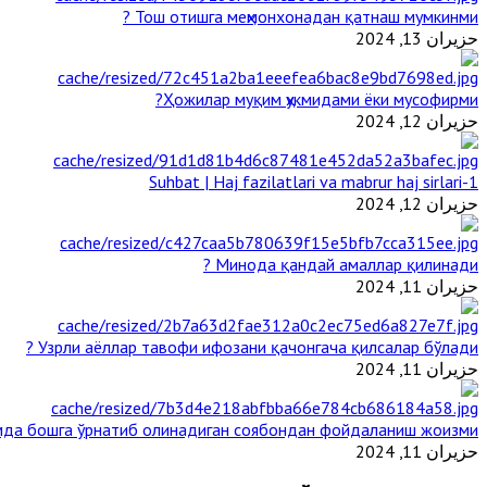
Тош отишга меҳмонхонадан қатнаш мумкинми ?
حزيران 13, 2024
Ҳожилар муқим ҳукмидами ёки мусофирми?
حزيران 12, 2024
1-Suhbat | Haj fazilatlari va mabrur haj sirlari
حزيران 12, 2024
Минода қандай амаллар қилинади ?
حزيران 11, 2024
Узрли аёллар тавофи ифозани қачонгача қилсалар бўлади ?
حزيران 11, 2024
мда бошга ўрнатиб олинадиган соябондан фойдаланиш жоизми ?
حزيران 11, 2024