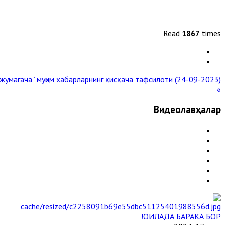
Read
1867
times
жумагача” муҳим хабарларнинг қисқача тафсилоти (24-09-2023)
»
Видеолавҳалар
ОИЛАДА БАРАКА БОР!