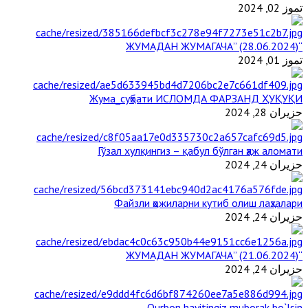
تموز 02, 2024
“ЖУМАДАН ЖУМАГАЧА” (28.06.2024)
تموز 01, 2024
Жума_суҳбати ИСЛОМДА ФАРЗАНД ҲУҚУҚИ
حزيران 28, 2024
Гўзал хулқингиз – қабул бўлган ҳаж аломати
حزيران 24, 2024
Файзли ҳожиларни кутиб олиш лаҳзалари
حزيران 24, 2024
“ЖУМАДАН ЖУМАГАЧА” (21.06.2024)
حزيران 24, 2024
Qurbon hayitingiz muborak bo`lsin