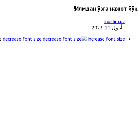
Илмдан ўзга нажот йўқ!
muslim.uz
- أيلول 21, 2023
e
decrease font size
increase font size