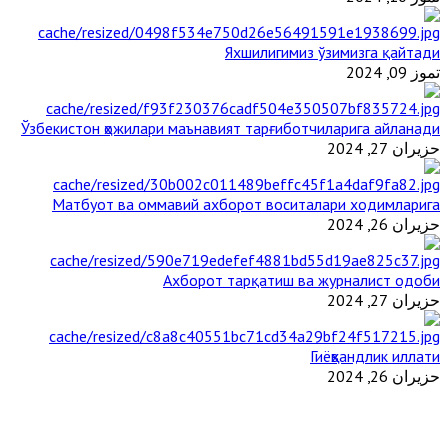
Яхшилигимиз ўзимизга қайтади
تموز 09, 2024
Ўзбекистон ҳожилари маънавият тарғиботчиларига айланади
حزيران 27, 2024
Матбуот ва оммавий ахборот воситалари ходимларига
حزيران 26, 2024
Ахборот тарқатиш ва журналист одоби
حزيران 27, 2024
Гиёҳвандлик иллати
حزيران 26, 2024