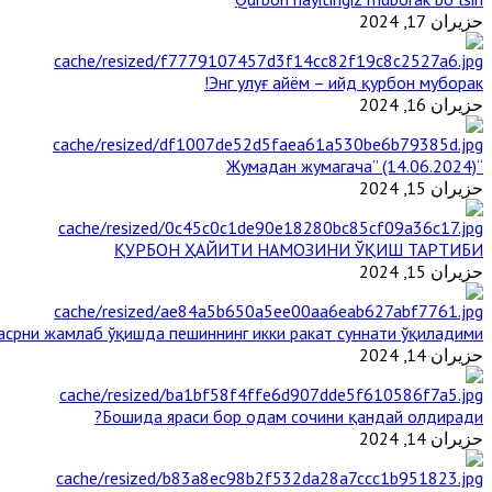
حزيران 17, 2024
Энг улуғ айём – ийд қурбон муборак!
حزيران 16, 2024
“Жумадан жумагача” (14.06.2024)
حزيران 15, 2024
ҚУРБОН ҲАЙИТИ НАМОЗИНИ ЎҚИШ ТАРТИБИ
حزيران 15, 2024
срни жамлаб ўқишда пешиннинг икки ракат суннати ўқиладими?
حزيران 14, 2024
Бошида яраси бор одам сочини қандай олдиради?
حزيران 14, 2024