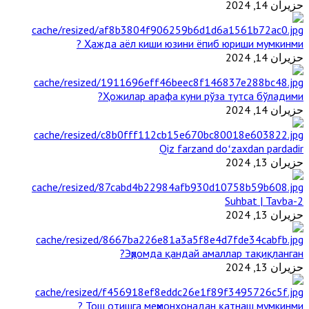
حزيران 14, 2024
Ҳажда аёл киши юзини ёпиб юриши мумкинми ?
حزيران 14, 2024
Ҳожилар арафа куни рўза тутса бўладими?
حزيران 14, 2024
Qiz farzand doʻzaxdan pardadir
حزيران 13, 2024
2-Suhbat | Tavba
حزيران 13, 2024
Эҳромда қандай амаллар тақиқланган?
حزيران 13, 2024
Тош отишга меҳмонхонадан қатнаш мумкинми ?