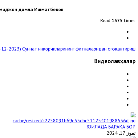
Ҳомиджон домла Ишматбеков
Read
1575
times
1-12-2023)
Суннат инкорчиларининг фитналаридан огоҳлантириш... »
Видеолавҳалар
ОИЛАДА БАРАКА БОР!
تموز 17, 2024