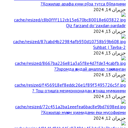
Ҳожилар арафа куни рўза тутса бўладими?
حزيران 14, 2024
Qiz farzand doʻzaxdan pardadir
حزيران 13, 2024
2-Suhbat | Tavba
حزيران 13, 2024
Эҳромда қандай амаллар тақиқланган?
حزيران 13, 2024
Тош отишга меҳмонхонадан қатнаш мумкинми ?
حزيران 13, 2024
Ҳожилар муқим ҳукмидами ёки мусофирми?
حزيران 12, 2024