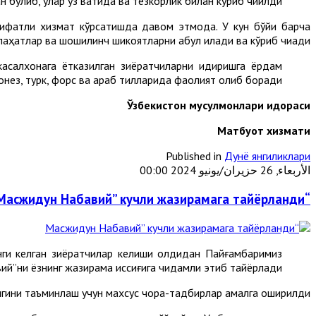
н бўлиб, улар ўз вақтида ва тезкорлик билан кўриб чиқилди.
сифатли хизмат кўрсатишда давом этмоқда. У кун бўйи барча
аҳатлар ва шошилинч шикоятларни қабул қилади ва кўриб чиқади.
касалхонага ётказилган зиёратчиларни қидиришга ёрдам
донез, турк, форс ва араб тилларида фаолият олиб боради.
Ўзбекистон мусулмонлари идораси
М
атбуот хизмати
Published in
Дунё янгиликлари
الأربعاء, 26 حزيران/يونيو 2024 00:00
“Масжидун Набавий” кучли жазирамага тайёрланди
ги келган зиёратчилар келиши олдидан Пайғамбаримиз
й”ни ёзнинг жазирама иссиғига чидамли этиб тайёрлади.
игини таъминлаш учун махсус чора-тадбирлар амалга оширилди.