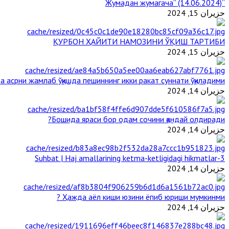
“Жумадан жумагача” (14.06.2024)
حزيران 15, 2024
ҚУРБОН ҲАЙИТИ НАМОЗИНИ ЎҚИШ ТАРТИБИ
حزيران 15, 2024
 асрни жамлаб ўқишда пешиннинг икки ракат суннати ўқиладими?
حزيران 14, 2024
Бошида яраси бор одам сочини қандай олдиради?
حزيران 14, 2024
3-Suhbat | Haj amallarining ketma-ketligidagi hikmatlar
حزيران 14, 2024
Ҳажда аёл киши юзини ёпиб юриши мумкинми ?
حزيران 14, 2024