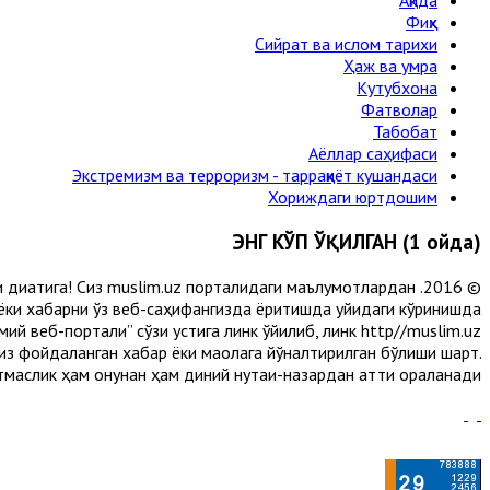
Ақида
Фиқҳ
Сийрат ва ислом тарихи
Ҳаж ва умра
Кутубхона
Фатволар
Табобат
Аёллар саҳифаси
Экстремизм ва терроризм - тарраққиёт кушандаси
Хориждаги юртдошим
ЭНГ КЎП ЎҚИЛГАН (1 ойда)
и диққатига! Сиз muslim.uz порталидаги маълумотлардан
 ёки хабарни ўз веб-саҳифангизда ёритишда қуйидаги кўринишда
й веб-портали” сўзи устига линк қўйилиб, линк http//muslim.uz
сиз фойдаланган хабар ёки мақолага йўналтирилган бўлиши шарт.
аслик ҳам қонунан ҳам диний нуқтаи-назардан қаттиқ қораланади.