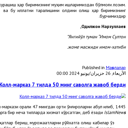
ши курашиш ҳар биримизнинг муҳим ишларимиздан бўлмоғи лозим.
ш ва бу иллатни тарқалишини олдини олиш ҳар биримизнинг
бурчимиздир.
Одилжон Нарзуллаев,
Янгийўл туман “Имом Султон”
жоме масжиди имом-хатиби.
Published in
Мақолалар
الأربعاء, 26 حزيران/يونيو 2024 00:00
Колл-марказ 7 тилда 50 минг саволга жавоб берди
аркази орқали 47 мингдан ортиқ қўнғироқларни қабул қилиб,
рга бир неча тилларда хизмат кўрсатган, деб ёзади
IslamNew
s
аҳатлар бериш, мурожаатларни рўйхатга олиш кабилар ўз