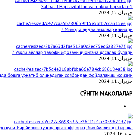
1-Suhbat | Haj fazilatlari va mabrur haj sirlari
حزيران 12, 2024
Минода қандай амаллар қилинади ?
حزيران 11, 2024
Узрли аёллар тавофи ифозани қачонгача қилсалар бўлади ?
حزيران 11, 2024
да бошга ўрнатиб олинадиган соябондан фойдаланиш жоизми ?
حزيران 11, 2024
СЎНГГИ МАҚОЛАЛАР
ро куни. Бир йиллик гуноҳларга каффорат, бир йиллик қут-барака
تموز 16, 2024