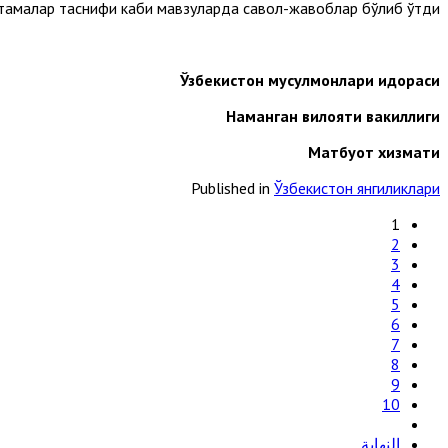
тамалар таснифи каби мавзуларда савол-жавоблар бўлиб ўтди.
Ўзбекистон мусулмонлари идораси
Наманган вилояти вакиллиги
Матбуот хизмати
Published in
Ўзбекистон янгиликлари
1
2
3
4
5
6
7
8
9
10
النهاية