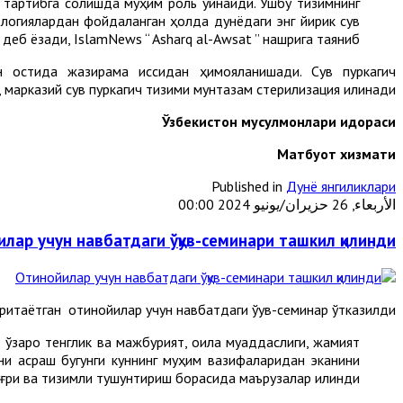
 тартибга солишда муҳим роль ўйнайди. Ушбу тизимнинг
ологиялардан фойдаланган ҳолда дунёдаги энг йирик сув
деб ёзади, IslamNews “ Asharq al-Awsat ” нашрига таяниб.
 остида жазирама иссиқдан ҳимояланишади. Сув пуркагич
марказий сув пуркагич тизими мунтазам стерилизация қилинади.
Ўзбекистон мусулмонлари идораси
М
атбуот хизмати
Published in
Дунё янгиликлари
الأربعاء, 26 حزيران/يونيو 2024 00:00
лар учун навбатдаги ўқув-семинари ташкил қилинди
таётган отинойилар учун навбатдаги ўқув-семинар ўтказилди.
ўзаро тенглик ва мажбурият, оила муқаддаслиги, жамият
изни асраш бугунги куннинг муҳим вазифаларидан эканини
ғри ва тизимли тушунтириш борасида маърузалар қилинди.