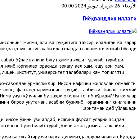
الأربعاء, 26 حزيران/يونيو 2024 00:00
Гиёҳвандлик иллати
соннинг жисми, ақли ва руҳиятига таъсир қиладиган ва зарар
гиёҳвандлик, чекиш каби иллатлардан сақланмоғи вожиб бўлади.
а сабаб бўлаётганини бугун ҳамма яхши тушуниб турибди.
л қилиб юрганлар орасида эркагу аёл ҳам, ёшу қари ҳам,
, лицей, институт, университет талабалари ҳам топиляпти.
роқ-саволдан қўрқмасликдир. Инсон нафсини жиловлай олмаяпти.
знинг, фарзандларимизнинг руҳий тарбияси билан жиддий
Нима учун кўпчилик бу заҳри қотилни тотиб кўради? Чунки улар
ни бироз унутаман, асабим бузилиб, юрагимнинг сиқилганини
аритаман деб ўйлашади.
 инсон ўзини ўзи алдаб, қисқагина фурсат уларни эсидан
вон инсон буни билиб туриб, ўзини ажал домига ташлайди.
увчи ва сусайтирувчи нарса динимизда ҳаром қилинган. Бу ҳақда