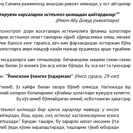
му Салама разияллоҳу анҳодан ривоят қилинади, у зот айтдилар:
“Расулуллоҳ саллаллоҳу алайҳи васаллам ҳар қандай маст қилувчи, баданни бўшаштирувчи ва сусайтирувчи нарсаларни истеъмол қилишдан қайтардилар”
(Имом Абу Довуд ривоятлари).
психотроп дори воситалари истеъмолига ўрганиш ҳолатлари
ларни истеъмол қилаёттанларни кўриб кўрмасликка олиш, менинг
ик балоси кенг тарқалса, ҳеч ким фарзандидан хотиржам бўла
иллатларга амри маъруф наҳйи мункар ёрдамида қарши турайлик.
нд моддаларга ҳам тегишлидир. Гиёҳвандлик кишини секин-секин
 билан ўз жонига ўзи қасд қилган бўлади. Бу эса катта гунохдир.
ан:
“Ўзингизни ўзингиз ўлдирманг”
(Нисо сураси, 29-оят).
тилиб, ўз кайфи билан овора бўлиб қолмоқда. Натижада ёш
моний ногирон болаларнинг кўпайиш ҳолатлари вужудга келяпти.
Бу кўз юмиб бўлмайдиган илмий, исботланган ҳақиқатдир.
стеъмол қилишда бир қанча зарарлар мавжуд: у инсон
йтиради, бош, юрак, сил, истисқо хасталикларини юзага
тказади”.
Бундан ташқари, бу зарарли иллат инсонни ўта
қилиб қўяди, кўзни хиралаштиради, тишларни тўкиб юборади.