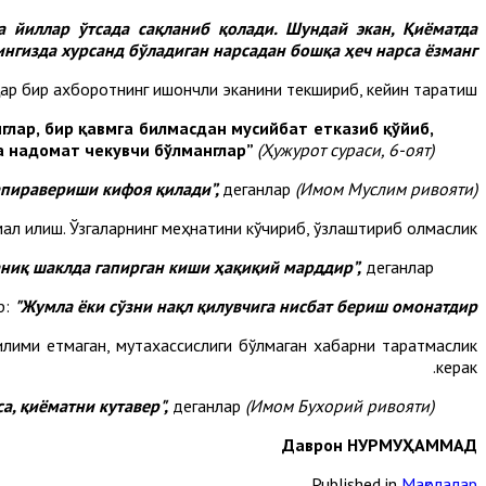
а йиллар ўтсада сақланиб қолади. Шундай экан, Қиёматда
нгизда хурсанд бўладиган нарсадан бошқа ҳеч нарса ёзманг!”.
ар бир ахборотнинг ишончли эканини текшириб, кейин тарқатиш.
нглар, бир қавмга билмасдан мусийбат етказиб қўйиб,
а надомат чекувчи бўлманглар”
(Ҳужурот сураси, 6-оят).
апиравериши кифоя қилади”,
деганлар
(Имом Муслим ривояти).
мал қилиш. Ўзгаларнинг меҳнатини кўчириб, ўзлаштириб олмаслик.
 аниқ шаклда гапирган киши ҳақиқий марддир”,
деганлар.
р:
"Жумла ёки сўзни нақл қилувчига нисбат бериш омонатдир”.
лими етмаган, мутахассислиги бўлмаган хабарни тарқатмаслик
керак.
а, қиёматни кутавер",
деганлар
(Имом Бухорий ривояти).
Даврон НУРМУҲАММАД
Published in
Мақолалар