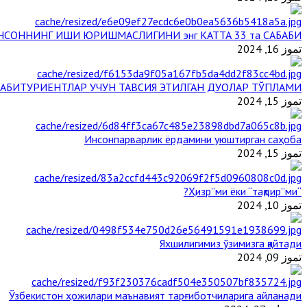
НСОННИНГ ИШИ ЮРИШМАСЛИГИНИ энг КАТТА 33 та САБАБИ
تموز 16, 2024
АБИТУРИЕНТЛАР УЧУН ТАВСИЯ ЭТИЛГАН ДУОЛАР ТЎПЛАМИ
تموز 15, 2024
Инсонпарварлик ёрдамини уюштирган саҳоба
تموز 15, 2024
“Ҳизр”ми ёки “тақдир”ми?
تموز 10, 2024
Яхшилигимиз ўзимизга қайтади
تموز 09, 2024
Ўзбекистон ҳожилари маънавият тарғиботчиларига айланади