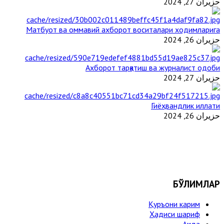
حزيران 27, 2024
Матбуот ва оммавий ахборот воситалари ходимларига
حزيران 26, 2024
Ахборот тарқатиш ва журналист одоби
حزيران 27, 2024
Гиёҳвандлик иллати
حزيران 26, 2024
БЎЛИМЛАР
Қуръони карим
Ҳадиси шариф