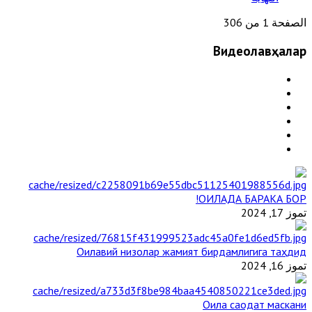
الصفحة 1 من 306
Видеолавҳалар
ОИЛАДА БАРАКА БОР!
تموز 17, 2024
Оилавий низолар жамият бирдамлигига таҳдид
تموز 16, 2024
Оила саодат маскани