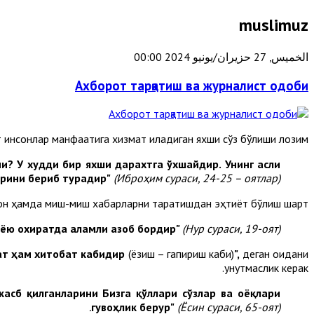
muslimuz
الخميس, 27 حزيران/يونيو 2024 00:00
Ахборот тарқатиш ва журналист одоби
 инсонлар манфаатига хизмат қиладиган яхши сўз бўлиши лозим.
и? У худди бир яхши дарахтга ўхшайдир. Унинг асли
арини бериб турадир"
(Иброҳим сураси, 24-25 – оятлар).
ғон ҳамда миш-миш хабарларни тарқатишдан эҳтиёт бўлиш шарт.
нёю охиратда аламли азоб бордир"
(Нур сураси, 19-оят).
ат ҳам хитобат кабидир
(ёзиш – гапириш каби)
",
деган қоидани
унутмаслик керак.
касб қилганларини Бизга қўллари сўзлар ва оёқлари
гувоҳлик берур"
(Ёсин сураси, 65-оят).