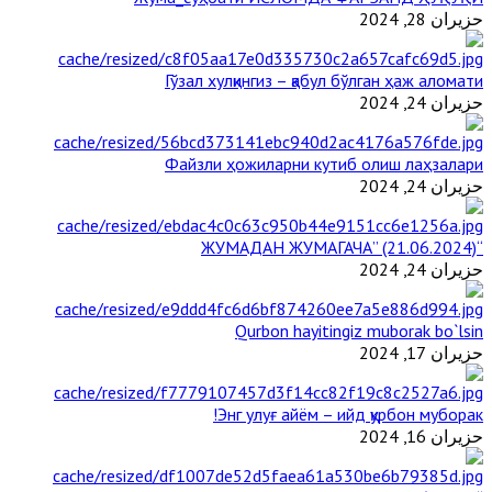
حزيران 28, 2024
Гўзал хулқингиз – қабул бўлган ҳаж аломати
حزيران 24, 2024
Файзли ҳожиларни кутиб олиш лаҳзалари
حزيران 24, 2024
“ЖУМАДАН ЖУМАГАЧА” (21.06.2024)
حزيران 24, 2024
Qurbon hayitingiz muborak bo`lsin
حزيران 17, 2024
Энг улуғ айём – ийд қурбон муборак!
حزيران 16, 2024