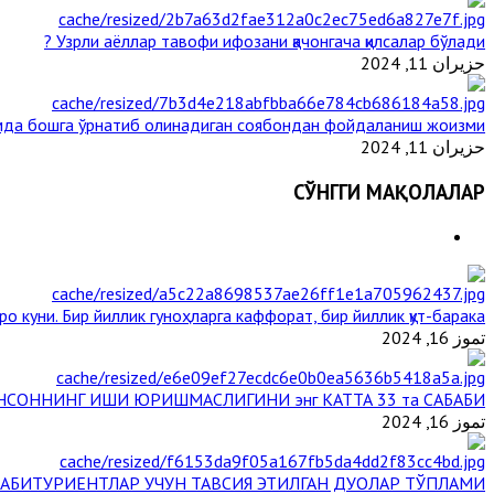
Узрли аёллар тавофи ифозани қачонгача қилсалар бўлади ?
حزيران 11, 2024
да бошга ўрнатиб олинадиган соябондан фойдаланиш жоизми ?
حزيران 11, 2024
СЎНГГИ МАҚОЛАЛАР
ро куни. Бир йиллик гуноҳларга каффорат, бир йиллик қут-барака
تموز 16, 2024
НСОННИНГ ИШИ ЮРИШМАСЛИГИНИ энг КАТТА 33 та САБАБИ
تموز 16, 2024
АБИТУРИЕНТЛАР УЧУН ТАВСИЯ ЭТИЛГАН ДУОЛАР ТЎПЛАМИ