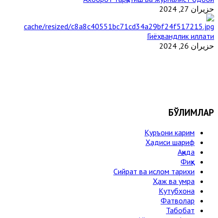
حزيران 27, 2024
Гиёҳвандлик иллати
حزيران 26, 2024
БЎЛИМЛАР
Қуръони карим
Ҳадиси шариф
Ақида
Фиқҳ
Сийрат ва ислом тарихи
Ҳаж ва умра
Кутубхона
Фатволар
Табобат