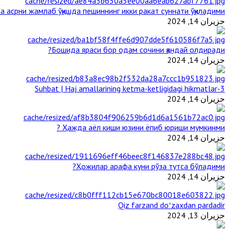
 асрни жамлаб ўқишда пешиннинг икки ракат суннати ўқиладими?
حزيران 14, 2024
Бошида яраси бор одам сочини қандай олдиради?
حزيران 14, 2024
3-Suhbat | Haj amallarining ketma-ketligidagi hikmatlar
حزيران 14, 2024
Ҳажда аёл киши юзини ёпиб юриши мумкинми ?
حزيران 14, 2024
Ҳожилар арафа куни рўза тутса бўладими?
حزيران 14, 2024
Qiz farzand doʻzaxdan pardadir
حزيران 13, 2024