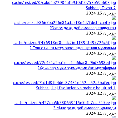
2-Suhbat | Tavba
حزيران 13, 2024
Эҳромда қандай амаллар тақиқланган?
حزيران 13, 2024
Тош отишга меҳмонхонадан қатнаш мумкинми ?
حزيران 13, 2024
Ҳожилар муқим ҳукмидами ёки мусофирми?
حزيران 12, 2024
1-Suhbat | Haj fazilatlari va mabrur haj sirlari
حزيران 12, 2024
Минода қандай амаллар қилинади ?
حزيران 11, 2024