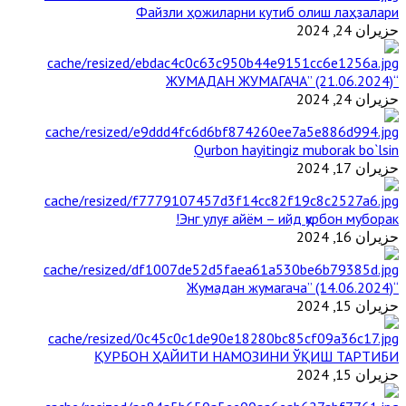
Файзли ҳожиларни кутиб олиш лаҳзалари
حزيران 24, 2024
“ЖУМАДАН ЖУМАГАЧА” (21.06.2024)
حزيران 24, 2024
Qurbon hayitingiz muborak bo`lsin
حزيران 17, 2024
Энг улуғ айём – ийд қурбон муборак!
حزيران 16, 2024
“Жумадан жумагача” (14.06.2024)
حزيران 15, 2024
ҚУРБОН ҲАЙИТИ НАМОЗИНИ ЎҚИШ ТАРТИБИ
حزيران 15, 2024