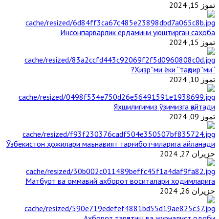
تموز 15, 2024
Инсонпарварлик ёрдамини уюштирган саҳоба
تموز 15, 2024
“Ҳизр”ми ёки “тақдир”ми?
تموز 10, 2024
Яхшилигимиз ўзимизга қайтади
تموز 09, 2024
Ўзбекистон ҳожилари маънавият тарғиботчиларига айланади
حزيران 27, 2024
Матбуот ва оммавий ахборот воситалари ходимларига
حزيران 26, 2024
Ахборот тарқатиш ва журналист одоби