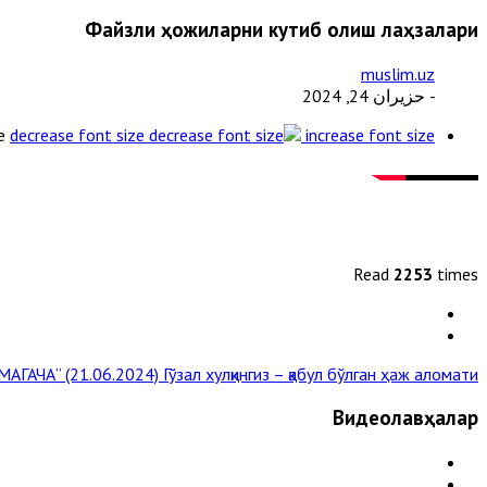
Файзли ҳожиларни кутиб олиш лаҳзалари
muslim.uz
- حزيران 24, 2024
e
decrease font size
increase font size
Read
2253
times
АГАЧА” (21.06.2024)
Гўзал хулқингиз – қабул бўлган ҳаж аломати »
Видеолавҳалар