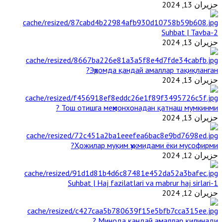
حزيران 13, 2024
2-Suhbat | Tavba
حزيران 13, 2024
Эҳромда қандай амаллар тақиқланган?
حزيران 13, 2024
Тош отишга меҳмонхонадан қатнаш мумкинми ?
حزيران 13, 2024
Ҳожилар муқим ҳукмидами ёки мусофирми?
حزيران 12, 2024
1-Suhbat | Haj fazilatlari va mabrur haj sirlari
حزيران 12, 2024
Минода қандай амаллар қилинади ?