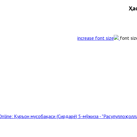
Ҳа
font siz
Online: Қуръон мусобақаси (Сирдарё)
5-мўжиза - "Расулуллоҳ солл