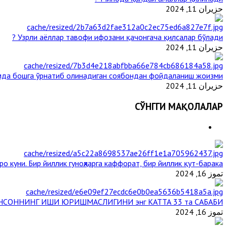
حزيران 11, 2024
Узрли аёллар тавофи ифозани қачонгача қилсалар бўлади ?
حزيران 11, 2024
мда бошга ўрнатиб олинадиган соябондан фойдаланиш жоизми ?
حزيران 11, 2024
СЎНГГИ МАҚОЛАЛАР
о куни. Бир йиллик гуноҳларга каффорат, бир йиллик қут-барака
تموز 16, 2024
НСОННИНГ ИШИ ЮРИШМАСЛИГИНИ энг КАТТА 33 та САБАБИ
تموز 16, 2024