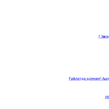
Эҳро
Ғафлатда қолманг! Ашур
И