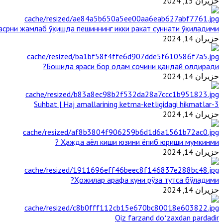
حزيران 15, 2024
срни жамлаб ўқишда пешиннинг икки ракат суннати ўқиладими?
حزيران 14, 2024
Бошида яраси бор одам сочини қандай олдиради?
حزيران 14, 2024
3-Suhbat | Haj amallarining ketma-ketligidagi hikmatlar
حزيران 14, 2024
Ҳажда аёл киши юзини ёпиб юриши мумкинми ?
حزيران 14, 2024
Ҳожилар арафа куни рўза тутса бўладими?
حزيران 14, 2024
Qiz farzand doʻzaxdan pardadir