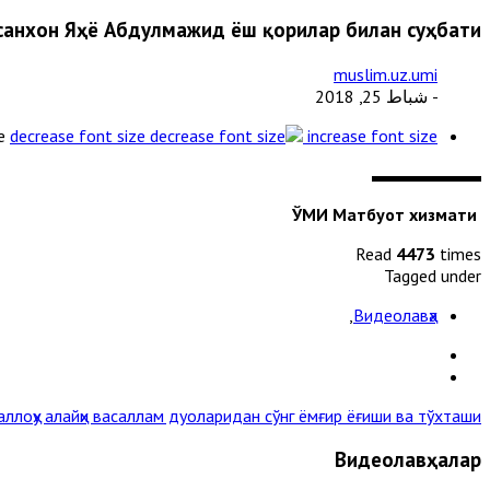
санхон Яҳё Абдулмажид ёш қорилар билан суҳбати
muslim.uz.umi
- شباط 25, 2018
e
decrease font size
increase font size
ЎМИ Матбуот хизмати
Read
4473
times
Tagged under
,
Видеолавҳа
аллоҳу алайҳи васаллам дуоларидан сўнг ёмғир ёғиши ва тўхташи" »
Видеолавҳалар