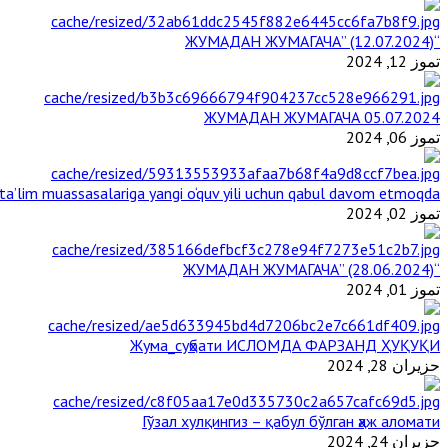
“ЖУМАДАН ЖУМАГАЧА” (12.07.2024)
تموز 12, 2024
ЖУМАДАН ЖУМАГАЧА 05.07.2024
تموز 06, 2024
a’lim muassasalariga yangi o‘quv yili uchun qabul davom etmoqda
تموز 02, 2024
“ЖУМАДАН ЖУМАГАЧА” (28.06.2024)
تموز 01, 2024
Жума_суҳбати ИСЛОМДА ФАРЗАНД ҲУҚУҚИ
حزيران 28, 2024
Гўзал хулқингиз – қабул бўлган ҳаж аломати
حزيران 24, 2024