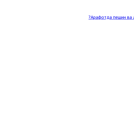
Арафотда пешин ва а