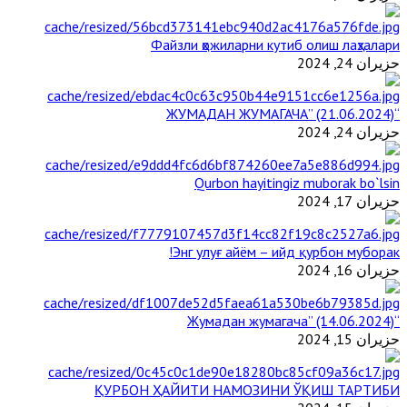
Файзли ҳожиларни кутиб олиш лаҳзалари
حزيران 24, 2024
“ЖУМАДАН ЖУМАГАЧА” (21.06.2024)
حزيران 24, 2024
Qurbon hayitingiz muborak bo`lsin
حزيران 17, 2024
Энг улуғ айём – ийд қурбон муборак!
حزيران 16, 2024
“Жумадан жумагача” (14.06.2024)
حزيران 15, 2024
ҚУРБОН ҲАЙИТИ НАМОЗИНИ ЎҚИШ ТАРТИБИ