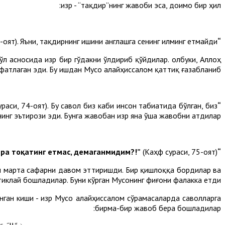
Ҳизр - “тақдир”нинг жавоби эса, доимо бир ҳил:
-оят). Яъни, тақдирнинг ишини англашга сенинг илминг етмайди.
“Мен билан бирга сабр қилишга тоқатинг сира етмайди, демаганмидим?!”
 асносида Ҳизр бир гўдакни ўлдириб қўйдилар. Ҳолбуки, Аллоҳ
фатлаган эди. Бу ишдан Мусо алайҳиссалом қаттиқ ғазабланиб:
раси, 74-оят). Бу савол биз каби инсон табиатида бўлган, биз
“Ҳеч кимни ўлдирмаган бир бегуноҳ жонни ўлдирдингиз-а?! Ҳақиқатан, хунук иш қилдингиз!”
инг эътирози эди. Бунга жавобан Ҳизр яна ўша жавобни атдилар:
(Каҳф сураси, 75-оят).
“Сенга мен билан бирга сабр қилишга сира тоқатинг етмас, демаганмидим?!”
и марта сафарни давом эттиришди. Бир қишлоққа бордилар ва
 тиклай бошладилар. Буни кўрган Мусонинг фиғони фалакка етди.
ган киши - Ҳизр Мусо алайҳиссалом сўрамасаларда саволларга
бирма-бир жавоб бера бошладилар: