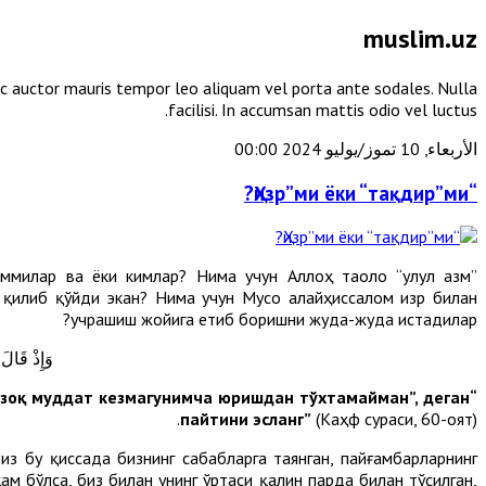
muslim.uz
unc auctor mauris tempor leo aliquam vel porta ante sodales. Nulla
facilisi. In accumsan mattis odio vel luctus.
الأربعاء, 10 تموز/يوليو 2024 00:00
“Ҳизр”ми ёки “тақдир”ми?
иммилар ва ёки кимлар? Нима учун Аллоҳ таоло “улул азм”
қилиб қўйди экан? Нима учун Мусо алайҳиссалом Ҳизр билан
учрашиш жойига етиб боришни жуда-жуда истадилар?
وَإِذْ قَالَ 
 узоқ муддат кезмагунимча юришдан тўхтамайман”, деган
пайтини эсланг”
(Каҳф сураси, 60-оят).
з бу қиссада бизнинг сабабларга таянган, пайғамбарларнинг
ҳам бўлса, биз билан унинг ўртаси қалин парда билан тўсилган,