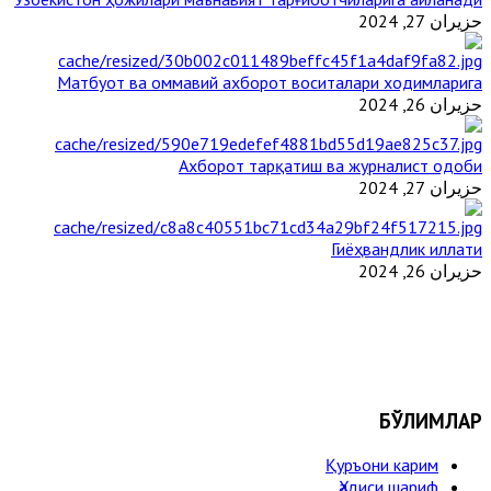
حزيران 27, 2024
Матбуот ва оммавий ахборот воситалари ходимларига
حزيران 26, 2024
Ахборот тарқатиш ва журналист одоби
حزيران 27, 2024
Гиёҳвандлик иллати
حزيران 26, 2024
БЎЛИМЛАР
Қуръони карим
Ҳадиси шариф