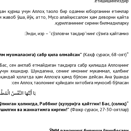
етишишингиздир.
дан қуриш учун Аллоҳ таоло бир одамни юборганини етимлар
 жавоб ўша, йўқ. Ҳатто, Мусо алайҳиссалом ҳам деворни қайта
қурилганининг сирини билмадиларку.
Энди, Ҳизр – “сўзловчи тақдир”нинг сўзига қайтамиз:
(Каҳф сураси, 68-оят).
“Аниқки, сен мен билан бирга (илм муомаласига) сабр қила олмайсан”
 Бас, сен англаб етмайдиган тақдирга сабр қилишда Аллоҳнинг
учун яхшидир. Шундагина, сенинг имонинг мукаммал, қалбинг
 қандай ҳолатда ҳам Аллоҳга ҳамд бўлсин дейсан. Ана ўшанда
сен Аллоҳ таолонинг қуйидаги хитобига муносиб бўласан:
يَا أَيَّتُهَا النَّفْسُ الْم
линган ҳолингда, Раббинг (ҳузури)га қайтгин! Бас, (солиҳ)
ўшилгин ва жаннатимга киргин!”
(Фажр сураси, 27-30-оятлар).
ЎМИ раисининг биринчи ўринбосари