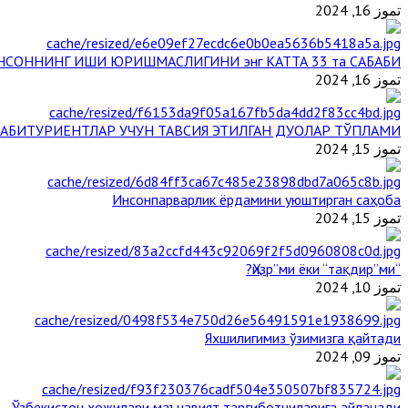
تموز 16, 2024
НСОННИНГ ИШИ ЮРИШМАСЛИГИНИ энг КАТТА 33 та САБАБИ
تموز 16, 2024
АБИТУРИЕНТЛАР УЧУН ТАВСИЯ ЭТИЛГАН ДУОЛАР ТЎПЛАМИ
تموز 15, 2024
Инсонпарварлик ёрдамини уюштирган саҳоба
تموز 15, 2024
“Ҳизр”ми ёки “тақдир”ми?
تموز 10, 2024
Яхшилигимиз ўзимизга қайтади
تموز 09, 2024
Ўзбекистон ҳожилари маънавият тарғиботчиларига айланади