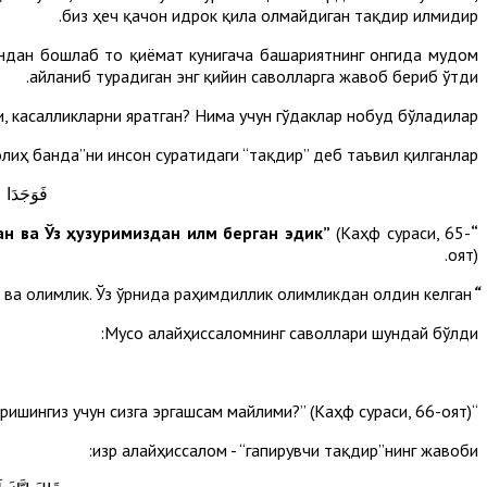
биз ҳеч қачон идрок қила олмайдиган тақдир илмидир.
андан бошлаб то қиёмат кунигача башариятнинг онгида мудом
айланиб турадиган энг қийин саволларга жавоб бериб ўтди.
, касалликларни яратган? Нима учун гўдаклар нобуд бўладилар?
лиҳ банда”ни инсон суратидаги “тақдир” деб таъвил қилганлар.
فَوَجَدَا عَ
(Каҳф сураси, 65-
“Бас, бандаларимиздан бир бандани (Ҳизрни) топдилар. Биз унга Ўз даргоҳимиздан раҳмат ато этган ва Ўз ҳузуримиздан илм берган эдик”
оят).
 ва олимлик. Ўз ўрнида раҳимдиллик олимликдан олдин келган.
“Гапирувчи тақдир”
Мусо алайҳиссаломнинг саволлари шундай бўлди:
“Сизга билдирилган илмдан менга ҳам тўғри йўлни таълим беришингиз учун сизга эргашсам майлими?” (Каҳф сураси, 66-оят).
Ҳизр алайҳиссалом - “гапирувчи тақдир”нинг жавоби: