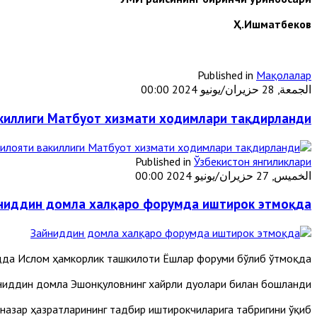
Ҳ.Ишматбеков
Published in
Мақолалар
الجمعة, 28 حزيران/يونيو 2024 00:00
киллиги Матбуот хизмати ходимлари тақдирланди
Published in
Ўзбекистон янгиликлари
الخميس, 27 حزيران/يونيو 2024 00:00
ниддин домла халқаро форумда иштирок этмоқда
да Ислом ҳамкорлик ташкилоти Ёшлар форуми бўлиб ўтмоқда.
йниддин домла Эшонқуловнинг хайрли дуолари билан бошланди.
азар ҳазратларининг тадбир иштирокчиларига табригини ўқиб