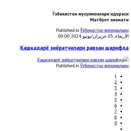
Ў
збекистон мусулмонлари идораси
Матбуот хизмати
Published in
Ўзбекистон янгиликлари
الأربعاء, 05 حزيران/يونيو 2024 00:00
Қашқадарё зиёратчилари равзаи шарифда
Published in
Ўзбекистон янгиликлари
1
2
3
4
5
6
7
8
9