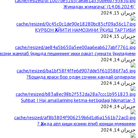
“Жумадан жумагача” (14.06.2024)
حزيران 15, 2024
ҚУРБОН ҲАЙИТИ НАМОЗИНИ ЎҚИШ ТАРТИБИ
حزيران 15, 2024
срни жамлаб ўқишда пешиннинг икки ракат суннати ўқиладими?
حزيران 14, 2024
Бошида яраси бор одам сочини қандай олдиради?
حزيران 14, 2024
3-Suhbat | Haj amallarining ketma-ketligidagi hikmatlar
حزيران 14, 2024
Ҳажда аёл киши юзини ёпиб юриши мумкинми ?
حزيران 14, 2024