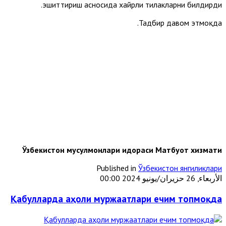
эшиттириш асносида хайрли тилакларни билдирди.
Тадбир давом этмоқда.
Ўзбекистон мусулмонлари идораси Матбуот хизмати
Published in
Ўзбекистон янгиликлари
الأربعاء, 26 حزيران/يونيو 2024 00:00
Қабулларда аҳоли муржаатлари ечим топмоқда