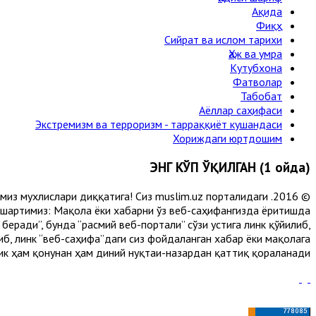
Ақида
Фиқҳ
Сийрат ва ислом тарихи
Ҳаж ва умра
Кутубхона
Фатволар
Табобат
Аёллар саҳифаси
Экстремизм ва терроризм - тарраққиёт кушандаси
Хориждаги юртдошим
ЭНГ КЎП ЎҚИЛГАН (1 ойда)
лимиз мухлислари диққатига! Сиз muslim.uz порталидаги
 шартимиз: Мақола ёки хабарни ўз веб-саҳифангизда ёритишда
еради”, бунда “расмий веб-портали” сўзи устига линк қўйилиб,
либ, линк “веб-саҳифа”даги сиз фойдаланган хабар ёки мақолага
ик ҳам қонунан ҳам диний нуқтаи-назардан қаттиқ қораланади.