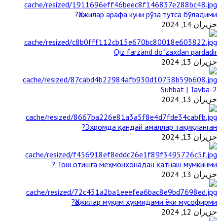
Ҳожилар арафа куни рўза тутса бўладими?
حزيران 14, 2024
Qiz farzand doʻzaxdan pardadir
حزيران 13, 2024
2-Suhbat | Tavba
حزيران 13, 2024
Эҳромда қандай амаллар тақиқланган?
حزيران 13, 2024
Тош отишга меҳмонхонадан қатнаш мумкинми ?
حزيران 13, 2024
Ҳожилар муқим ҳукмидами ёки мусофирми?
حزيران 12, 2024