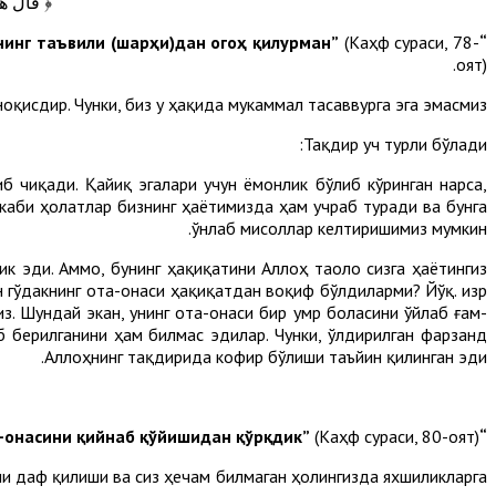
﴿ قَالَ هَذَ
(Каҳф сураси, 78-
“Мана шу сен билан менинг ажрашимиздир. Энди мен сени сабр қилишга тоқатинг етмаган нарсаларнинг таъвили (шарҳи)дан огоҳ қилурман”
оят).
қисдир. Чунки, биз у ҳақида мукаммал тасаввурга эга эмасмиз.
Тақдир уч турли бўлади:
б чиқади. Қайиқ эгалари учун ёмонлик бўлиб кўринган нарса,
 каби ҳолатлар бизнинг ҳаётимизда ҳам учраб туради ва бунга
ўнлаб мисоллар келтиришимиз мумкин.
ик эди. Аммо, бунинг ҳақиқатини Аллоҳ таоло сизга ҳаётингиз
 гўдакнинг ота-онаси ҳақиқатдан воқиф бўлдиларми? Йўқ. Ҳизр
. Шундай экан, унинг ота-онаси бир умр боласини ўйлаб ғам-
б берилганини ҳам билмас эдилар. Чунки, ўлдирилган фарзанд
Аллоҳнинг тақдирида кофир бўлиши таъйин қилинган эди.
(Каҳф сураси, 80-оят).
“Бас, биз у (бола) туғён ва куфр билан ота-онасини қийнаб қўйишидан қўрқдик”
кни даф қилиши ва сиз ҳечам билмаган ҳолингизда яхшиликларга