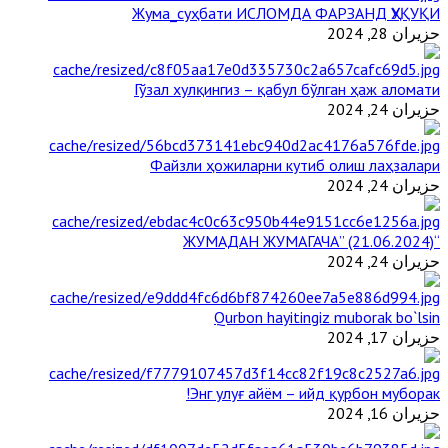
Жума_суҳбати ИСЛОМДА ФАРЗАНД ҲУҚУҚИ
حزيران 28, 2024
Гўзал хулқингиз – қабул бўлган ҳаж аломати
حزيران 24, 2024
Файзли ҳожиларни кутиб олиш лаҳзалари
حزيران 24, 2024
“ЖУМАДАН ЖУМАГАЧА” (21.06.2024)
حزيران 24, 2024
Qurbon hayitingiz muborak bo`lsin
حزيران 17, 2024
Энг улуғ айём – ийд қурбон муборак!
حزيران 16, 2024