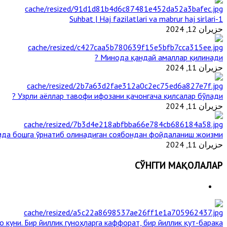
1-Suhbat | Haj fazilatlari va mabrur haj sirlari
حزيران 12, 2024
Минода қандай амаллар қилинади ?
حزيران 11, 2024
Узрли аёллар тавофи ифозани қачонгача қилсалар бўлади ?
حزيران 11, 2024
да бошга ўрнатиб олинадиган соябондан фойдаланиш жоизми ?
حزيران 11, 2024
СЎНГГИ МАҚОЛАЛАР
 куни. Бир йиллик гуноҳларга каффорат, бир йиллик қут-барака