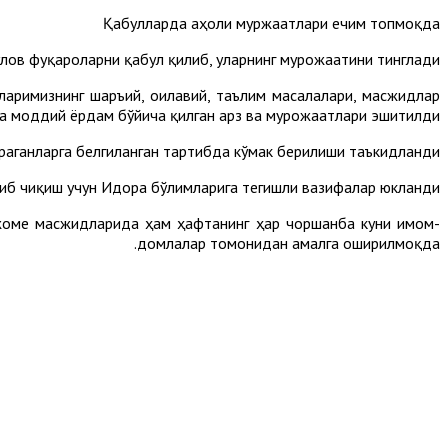
Қабулларда аҳоли муржаатлари ечим топмоқда
лов фуқароларни қабул қилиб, уларнинг мурожаатини тинглади.
аримизнинг шаръий, оилавий, таълим масалалари, масжидлар
а моддий ёрдам бўйича қилган арз ва мурожаатлари эшитилди.
ганларга белгиланган тартибда кўмак берилиши таъкидланди.
б чиқиш учун Идора бўлимларига тегишли вазифалар юкланди.
 жоме масжидларида ҳам ҳафтанинг ҳар чоршанба куни имом-
домлалар томонидан амалга оширилмоқда.