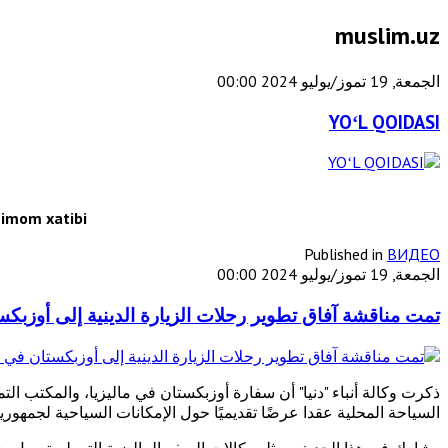
muslim.uz
الجمعة, 19 تموز/يوليو 2024 00:00
YOʻL QOIDASI
imom xatibi
Published in
ВИДЕО
الجمعة, 19 تموز/يوليو 2024 00:00
تمت مناقشة آفاق تطوير رحلات الزيارة الدينية إلى أوزبكس
ذكرت وكالة أنباء "دنيا" أن سفارة أوزبكستان في ماليزيا، والمكتب الت
السياحة المحلية عقدا عرضًا تقديميًا حول الإمكانات السياحية لجمهوريتن
وشارك في هذا الحدث ممثلو وكالات السفر الماليزية التي لم ترسل ب