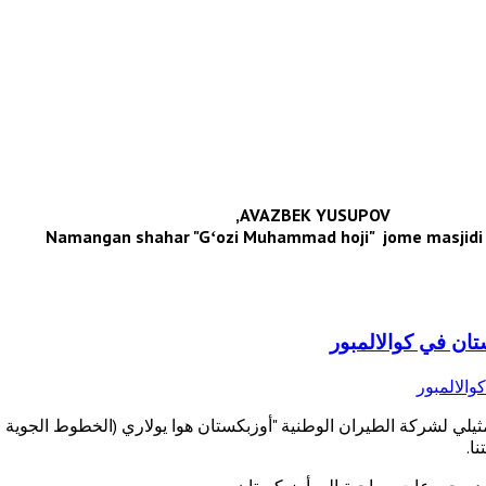
AVAZBEK YUSUPOV,
Namangan shahar "Gʻozi Muhammad hoji" jome masjidi 
تان في كوالالمبور
مثيلي لشركة الطيران الوطنية "أوزبكستان هوا يولاري (الخطوط الجوية ا
ا.
عد مجموعات سياحية إلى أوزبكستان.