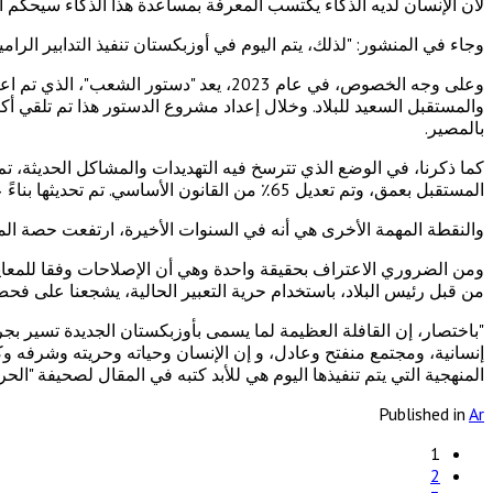
لأن الإنسان لديه الذكاء يكتسب المعرفة بمساعدة هذا الذكاء سيحكم ال
وجاء في المنشور: "لذلك، يتم اليوم في أوزبكستان تنفيذ التدابير ال
وعلى وجه الخصوص، في عام 2023، يعد "دس
بالمصير.
كما ذكرنا، في الوضع الذي تترسخ فيه التهديدات والمشاكل الحديثة، ت
المستقبل بعمق، وتم تعديل 65٪ من القانون الأساسي. تم تحديثها بناءً على اقتراحات الناس واستناداً إلى القيم الوطنية والعالمية والفرص الحديثة، فقد تم إدخال معايير جديدة.
والنقطة المهمة الأخرى هي أنه في السنوات الأخيرة، ارتفعت حصة المرأة في ال
ومن الضروري الاعتراف بحقيقة واحدة وهي أن الإصلاحات وفقا للمعايير
من قبل رئيس البلاد، باستخدام حرية التعبير الحالية، يشجعنا على فح
"باختصار، إن القافلة العظيمة لما يسمى بأوزبكستان الجديدة تسير بجرأ
إنسانية، ومجتمع منفتح وعادل، و إن الإنسان وحياته وحريته وشرفه وكر
المنهجية التي يتم تنفيذها اليوم هي للأبد كتبه في المقال لصحيفة "الحري
Published in
Ar
1
2