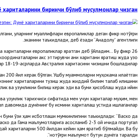
ё хариталарини биринчи бўлиб мусулмонлар чизган
лгани, уларнинг муаллифлари европаликлар деган фикр нотўғри
эканини таъкидлади, деб ёзади “Aнадолу” агентлиги.
ча хариталарни европаликлар яратган деб ўйладим... Бу фикр
к координаталарни акс эттирувчи аниқ харитани яратиш жуда узоқ
лар 18-19-асрларда Aвстралия харитасини чизишни бошладилар.
н 200 йил керак бўлган. Ушбу муаммоларни муҳокама қилаётган
енгизнинг хариталарини тузиш жуда жиддий билим талаб қилишини
лик ва узунликни билиш керак эди ва буни ҳисоблаш жуда қийин”.
 ва узунлик тарихчиси сифатида мен учун хариталар муҳим, мен
ил давомида дунёнинг бу қисмини хариталаш устида ишлаганлар”.
н буни ўзи ҳам исботлаши мумкинлигини таъкидлади: “Васко да
Васко да Гама маълумотларига асосланиб 2-3 ой ичида португал
ндай хариталарни 500 йилдан кейин ҳам яратиб бўлмайди. Ва бу
нотўғри маълумот бутун дунёга тарқалди”.