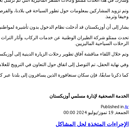
وتم تزويد المشاركين بمعلومات حول تطور السياحة في بلادنا، والفرص 
وخيفا وترمذ.
يشار إلى أن أوزبكستان قد أدخلت نظام الدخول بدون تأشيرة لمواطني أكثر من 90 دولة أجنبية، بما في ذلك ماليزيا. وأطلقت "الخطوط الجوية الأوزبكية" رحلات جو
تحدث ممثلو شركة الطيران الوطنية عن خدمات الركاب. وأثار التراث الث
الرحلات السياحية الماليزيين.
وتم خلال اللقاء مناقشة آفاق تطوير رحلات الزيارة الدينية إلى أوزبك
وفي نهاية الحفل، تم التوصل إلى اتفاق حول التعاون في الترويج للعلامة
كما ذكرنا سابقًا، فإن سكان سنغافورة الذين يسافرون إلى بلدنا عبر كوا
الخدمة الصحفية لإدارة مسلمي أوزبكستان
Published in
Ar
الجمعة, 19 تموز/يوليو 2024 00:00
الإجراءات المتخذة لحل المشاكل