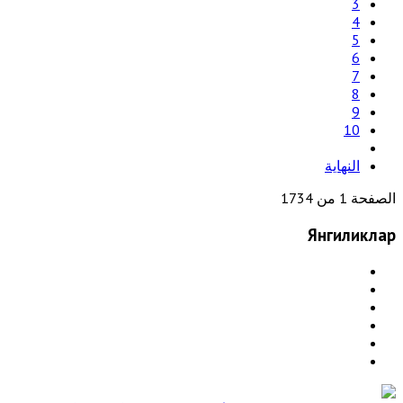
3
4
5
6
7
8
9
10
النهاية
الصفحة 1 من 1734
Янгиликлар