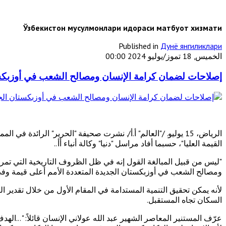
Ўзбекистон мусулмонлари идораси матбуот хизмати
Published in
Дунё янгиликлари
الخميس, 18 تموز/يوليو 2024 00:00
إصلاحات لضمان كرامة الإنسان ومصالح الشعب في أوزبكست
الرياض، 15 يوليو. /"العالم" أ.أ/. نشرت صحيفة "الحرير" الرائ
القيمة العليا"، حسبما أفاد مراسل "دنيا" وكالة أنباء أأ..
"ليس من قبيل المبالغة القول إنه في ظل الظروف التاريخية التي تمر 
ومصالح الشعب في أوزبكستان الجديدة المتعددة الأمم أعلى قيمة وفي 
لأنه يمكن تحقيق التنمية المستدامة في المقام الأول من خلال تقدير 
السكان تجاه المستقبل.
عرّف المستنير المعاصر الشهير عبد الله عولاني الإنسان قائلاً: "...ا