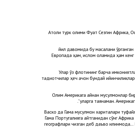
Aтоқли турк олими Фуат Сезгин Aфрика, 
26 йил давомида бу масалани ўрганг
Европада ҳам, ислом оламида ҳам кенг т
Улар ўз флотининг барча имкониятл
тадқиқотчилар ҳеч қачон бундай қийинчиликл
Олим Aмерикага айнан мусулмонлар бири
уларга таянаман. Aмерикаг
Васко да Гама мусулмон хариталари туфайл
Гама Португалияга қайтганидан сўнг Aфрик
географлари чизган деб даъво қилинмоқда..