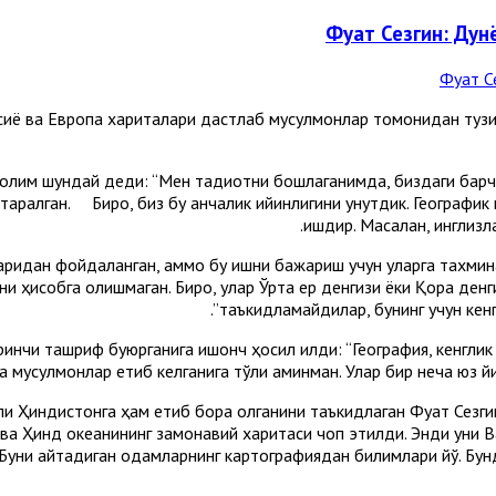
Фуат Сезгин: Дун
Осиё ва Европа хариталари дастлаб мусулмонлар томонидан тузи
ан олим шундай деди: “Мен тадқиқотни бошлаганимда, биздаги бар
арқалган. Бироқ, биз бу қанчалик қийинлигини унутдик. Географи
ишдир. Масалан, инглиз
аридан фойдаланган, аммо бу ишни бажариш учун уларга тахмина
арни ҳисобга олишмаган. Бироқ, улар Ўрта ер денгизи ёки Қора д
таъкидламайдилар, бунинг учун кенг
нчи ташриф буюрганига ишонч ҳосил қилди: “География, кенглик
а мусулмонлар етиб келганига тўлиқ аминман. Улар бир неча юз й
и Ҳиндистонга ҳам етиб бора олганини таъкидлаган Фуат Сезги
а ва Ҳинд океанининг замонавий харитаси чоп этилди. Энди уни 
. Буни айтадиган одамларнинг картографиядан билимлари йўқ. Бу