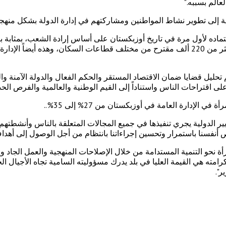
عالم بسببه."
رامية إلى تطوير نشاط المواطنين ومشاركتهم في إدارة الدولة بشكل من
تور الشعب"، الذي تم اعتماده لأول مرة في تاريخ أوزبكستان على أساس إرادة الشعب،
والمستقبل السعيد للبلاد. وخلال إعداد مشروع الدستور هذا تم تلقي أكثر من 220 ألف مقترح من مختلف قطا
م تحليل قضايا ضمان الاقتصاد المستقر والحكم الفعال والدولة الآمنة 
إدارة العامة في أوزبكستان من 27% إلى 35%..
 الدولية يجري تنفيذها في جميع المجالات المتعلقة بالناس وأنشطتهم.
ص أنفسنا باستمرار وتحسين إجراءاتنا بانتظام من أجل الوصول إلى أهد
ة نحو التنمية المستدامة من خلال الإصلاحات المنهجية والعمل الجاد وإر
امته هي القيمة العليا في بلد يدرك مسؤوليته السامية تجاه الأجيال ال
ر".