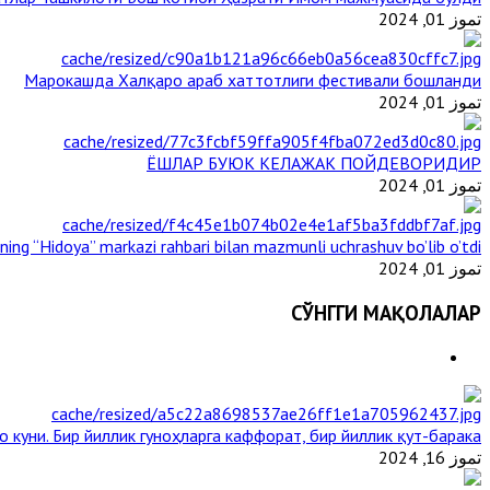
تموز 01, 2024
Марокашда Халқаро араб хаттотлиги фестивали бошланди
تموز 01, 2024
ЁШЛАР БУЮК КЕЛАЖАК ПОЙДЕВОРИДИР
تموز 01, 2024
ining “Hidoya” markazi rahbari bilan mazmunli uchrashuv bo’lib o’tdi
تموز 01, 2024
СЎНГГИ МАҚОЛАЛАР
 куни. Бир йиллик гуноҳларга каффорат, бир йиллик қут-барака
تموز 16, 2024