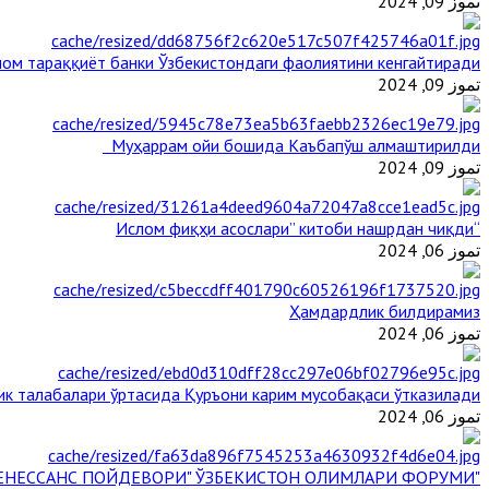
تموز 09, 2024
ом тараққиёт банки Ўзбекистондаги фаолиятини кенгайтиради
تموز 09, 2024
Муҳаррам ойи бошида Каъбапўш алмаштирилди
تموز 09, 2024
“Ислом фиқҳи асослари” китоби нашрдан чиқди
تموز 06, 2024
Ҳамдардлик билдирамиз
تموز 06, 2024
ик талабалари ўртасида Қуръони карим мусобақаси ўтказилади
تموز 06, 2024
"БУЮК АЖДОДЛАР МЕРОСИ – III РЕНЕССАНС ПОЙДЕВОРИ" ЎЗБЕКИСТОН ОЛИМЛАРИ ФОРУМИ