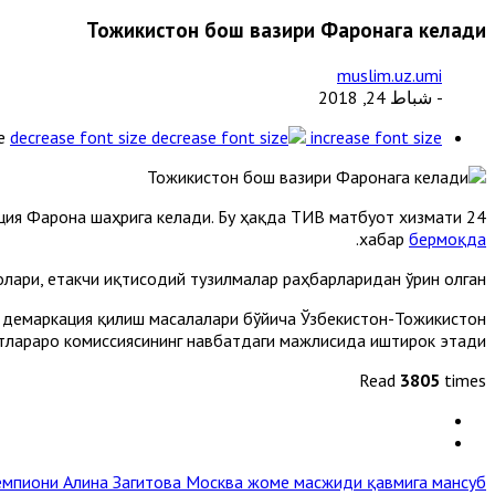
Тожикистон бош вазири Фарғонага келади
muslim.uz.umi
- شباط 24, 2018
e
decrease font size
increase font size
ация Фарғона шаҳрига келади. Бу ҳақда ТИВ матбуот хизмати
.
хабар
бермоқда
лари, етакчи иқтисодий тузилмалар раҳбарларидан ўрин олган.
а демаркация қилиш масалалари бўйича Ўзбекистон-Тожикистон
тлараро комиссиясининг навбатдаги мажлисида иштирок этади.
Read
3805
times
мпиони Алина Загитова Москва жоме масжиди қавмига мансуб