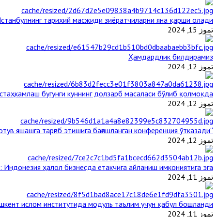
станбулнинг тарихий масжиди зиёратчиларни яна қарши олади
تموز 15, 2024
Ҳамдардлик билдирамиз
تموز 12, 2024
таҳкамлаш бугунги куннинг долзарб масаласи бўлиб қолмоқда
تموز 12, 2024
“Ал-Азҳар” Таиландда динларнинг тинч-тотув яшашга тарғиб этишига бағишланган конференция ўтказади
تموز 12, 2024
: Индонезия ҳалол бизнесда етакчига айланиш имкониятига эга
تموز 11, 2024
шкент ислом институтида модуль таълим учун қабул бошланди
تموز 11, 2024