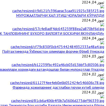
تموز 04, 2024
МУРОЖААТЛАРНИ ҲАЛ ЭТИШ ЧОРАЛАРИ КЎРИЛДИ
تموز 04, 2024
«ЙИЛ ИМОМИ – 2024» КЎРИК ТАНЛОВИНИНГ БУХОРО ВИЛОЯТИ БОСҚИЧИ ЯКУНЛАНДИ
تموز 04, 2024
Пойтахтимизда Ўзбекистон олимлари форуми бўлиб ўтмоқда
تموز 03, 2024
 вакиллари хориждаги ватандошлар билан мулоқотлар ўтказди
تموز 02, 2024
Фарғонада ҳожиларнинг дастлабки гуруҳи кутиб олинди
تموز 02, 2024
тлар Ташкилоти Бош котиби Ҳазрати Имом мажмуасида бўлди