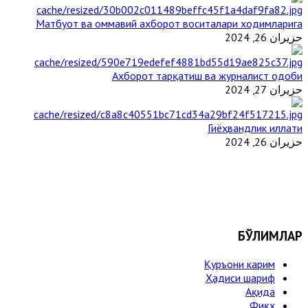
Матбуот ва оммавий ахборот воситалари ходимларига
حزيران 26, 2024
Ахборот тарқатиш ва журналист одоби
حزيران 27, 2024
Гиёҳвандлик иллати
حزيران 26, 2024
БЎЛИМЛАР
Қуръони карим
Ҳадиси шариф
Ақида
Фиқҳ