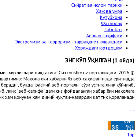
Сийрат ва ислом тарихи
Ҳаж ва умра
Кутубхона
Фатволар
Табобат
Аёллар саҳифаси
Экстремизм ва терроризм - тарраққиёт кушандаси
Хориждаги юртдошим
ЭНГ КЎП ЎҚИЛГАН (1 ойда)
лимиз мухлислари диққатига! Сиз muslim.uz порталидаги
 шартимиз: Мақола ёки хабарни ўз веб-саҳифангизда ёритишда
еради”, бунда “расмий веб-портали” сўзи устига линк қўйилиб,
либ, линк “веб-саҳифа”даги сиз фойдаланган хабар ёки мақолага
ик ҳам қонунан ҳам диний нуқтаи-назардан қаттиқ қораланади.
Top