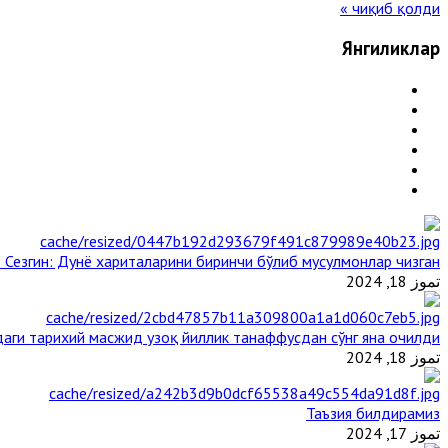
чиқиб қолди »
Янгиликлар
 Сезгин: Дунё хариталарини биринчи бўлиб мусулмонлар чизган
تموز 18, 2024
аги тарихий масжид узоқ йиллик танаффусдан сўнг яна очилди
تموز 18, 2024
Таъзия билдирамиз
تموز 17, 2024