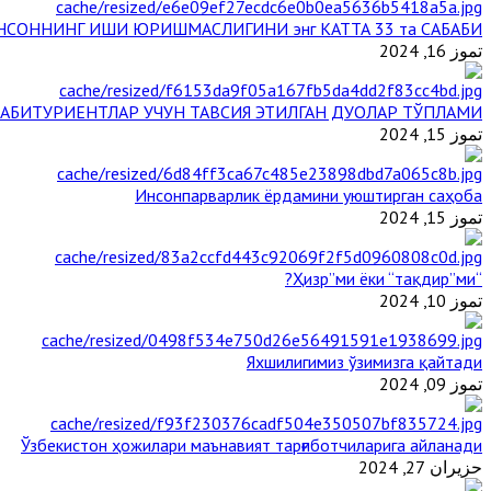
НСОННИНГ ИШИ ЮРИШМАСЛИГИНИ энг КАТТА 33 та САБАБИ
تموز 16, 2024
АБИТУРИЕНТЛАР УЧУН ТАВСИЯ ЭТИЛГАН ДУОЛАР ТЎПЛАМИ
تموز 15, 2024
Инсонпарварлик ёрдамини уюштирган саҳоба
تموز 15, 2024
“Ҳизр”ми ёки “тақдир”ми?
تموز 10, 2024
Яхшилигимиз ўзимизга қайтади
تموز 09, 2024
Ўзбекистон ҳожилари маънавият тарғиботчиларига айланади
حزيران 27, 2024