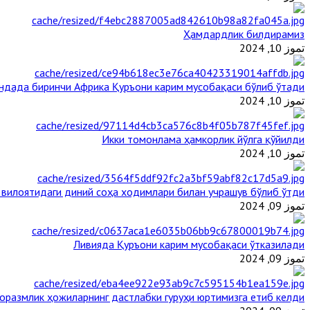
Ҳамдардлик билдирамиз
تموز 10, 2024
андада биринчи Aфрика Қуръони карим мусобақаси бўлиб ўтади
تموز 10, 2024
Икки томонлама ҳамкорлик йўлга қўйилди
تموز 10, 2024
 вилоятидаги диний соҳа ходимлари билан учрашув бўлиб ўтди
تموز 09, 2024
Ливияда Қуръони карим мусобақаси ўтказилади
تموز 09, 2024
оразмлик ҳожиларнинг дастлабки гуруҳи юртимизга етиб келди