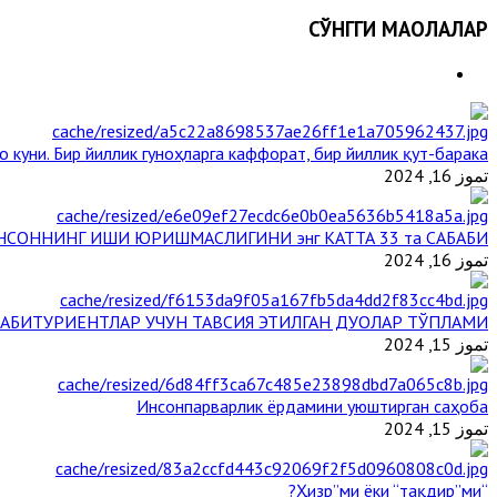
СЎНГГИ МАҚОЛАЛАР
 куни. Бир йиллик гуноҳларга каффорат, бир йиллик қут-барака
تموز 16, 2024
НСОННИНГ ИШИ ЮРИШМАСЛИГИНИ энг КАТТА 33 та САБАБИ
تموز 16, 2024
АБИТУРИЕНТЛАР УЧУН ТАВСИЯ ЭТИЛГАН ДУОЛАР ТЎПЛАМИ
تموز 15, 2024
Инсонпарварлик ёрдамини уюштирган саҳоба
تموز 15, 2024
“Ҳизр”ми ёки “тақдир”ми?