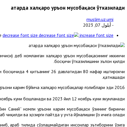
Қатарда халқаро Қуръон мусобақаси ўтказилади
muslim.uz.umi
- أيلول 07, 2023
e
decrease font size
increase font size
нчиси) деб номланган халқаро Қуръон мусобақасининг иккинчи
босқичи ўтказилишини эълон қилди.
нчи босқичида 4 қитъанинг 26 давлатидан 80 нафар иштирокчи
қатнашади.
2016 йилда биринчи босқичи ўтказилган ушбу танлов иштирокчилари бошқа мамлакатларда ўтказилган Қуръони карим бўйича халқаро мусобақалар ғолиблари эди.
ноябрь куни бошланади ва 2023 йил 12 ноябрь куни якунланади.
ин Саний” номли Қуръони карим мусобақаси ўзининг биринчи
б чиқилди ва ҳозирги пайтда у учта йўналишни ўз ичига олади.
аниб, араб тилида сўзлашмайдиган инсонлар эътиборини ўзига