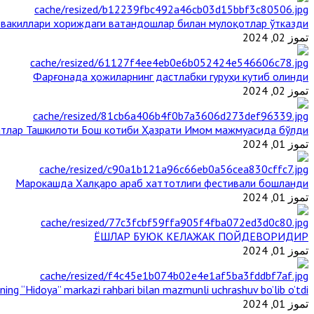
 вакиллари хориждаги ватандошлар билан мулоқотлар ўтказди
تموز 02, 2024
Фарғонада ҳожиларнинг дастлабки гуруҳи кутиб олинди
تموز 02, 2024
тлар Ташкилоти Бош котиби Ҳазрати Имом мажмуасида бўлди
تموز 01, 2024
Марокашда Халқаро араб хаттотлиги фестивали бошланди
تموز 01, 2024
ЁШЛАР БУЮК КЕЛАЖАК ПОЙДЕВОРИДИР
تموز 01, 2024
ining “Hidoya” markazi rahbari bilan mazmunli uchrashuv bo’lib o’tdi
تموز 01, 2024