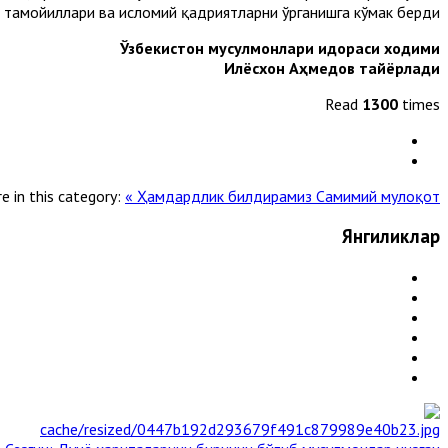
ат тамойиллари ва исломий қадриятларни ўрганишга кўмак берди.
Ўзбекистон мусулмонлари идораси ходими
Илёсхон Аҳмедов тайёрлади
Read
1300
times
e in this category:
« Ҳамдардлик билдирамиз
Самимий мулоқот »
Янгиликлар