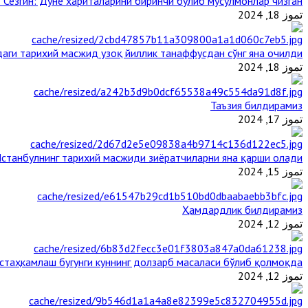
 Сезгин: Дунё хариталарини биринчи бўлиб мусулмонлар чизган
تموز 18, 2024
аги тарихий масжид узоқ йиллик танаффусдан сўнг яна очилди
تموز 18, 2024
Таъзия билдирамиз
تموز 17, 2024
станбулнинг тарихий масжиди зиёратчиларни яна қарши олади
تموز 15, 2024
Ҳамдардлик билдирамиз
تموز 12, 2024
таҳкамлаш бугунги куннинг долзарб масаласи бўлиб қолмоқда
تموز 12, 2024