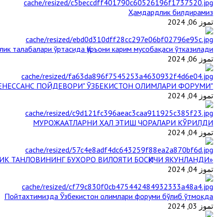
Ҳамдардлик билдирамиз
تموز 06, 2024
лик талабалари ўртасида Қуръони карим мусобақаси ўтказилади
تموز 06, 2024
"БУЮК АЖДОДЛАР МЕРОСИ – III РЕНЕССАНС ПОЙДЕВОРИ" ЎЗБЕКИСТОН ОЛИМЛАРИ ФОРУМИ
تموز 04, 2024
МУРОЖААТЛАРНИ ҲАЛ ЭТИШ ЧОРАЛАРИ КЎРИЛДИ
تموز 04, 2024
«ЙИЛ ИМОМИ – 2024» КЎРИК ТАНЛОВИНИНГ БУХОРО ВИЛОЯТИ БОСҚИЧИ ЯКУНЛАНДИ
تموز 04, 2024
Пойтахтимизда Ўзбекистон олимлари форуми бўлиб ўтмоқда
تموز 03, 2024