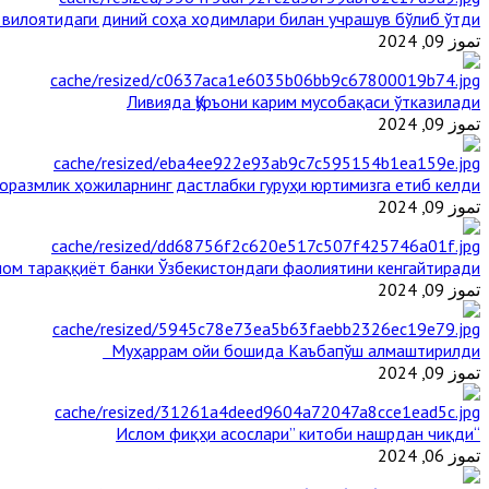
 вилоятидаги диний соҳа ходимлари билан учрашув бўлиб ўтди
تموز 09, 2024
Ливияда Қуръони карим мусобақаси ўтказилади
تموز 09, 2024
оразмлик ҳожиларнинг дастлабки гуруҳи юртимизга етиб келди
تموز 09, 2024
ом тараққиёт банки Ўзбекистондаги фаолиятини кенгайтиради
تموز 09, 2024
Муҳаррам ойи бошида Каъбапўш алмаштирилди
تموز 09, 2024
“Ислом фиқҳи асослари” китоби нашрдан чиқди
تموز 06, 2024