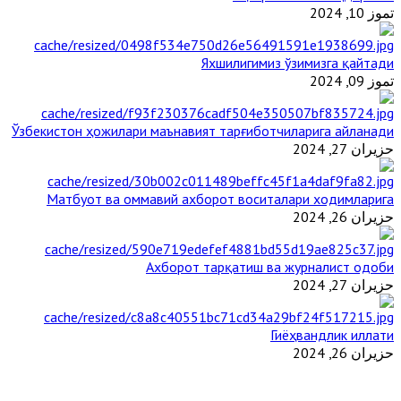
تموز 10, 2024
Яхшилигимиз ўзимизга қайтади
تموز 09, 2024
Ўзбекистон ҳожилари маънавият тарғиботчиларига айланади
حزيران 27, 2024
Матбуот ва оммавий ахборот воситалари ходимларига
حزيران 26, 2024
Ахборот тарқатиш ва журналист одоби
حزيران 27, 2024
Гиёҳвандлик иллати
حزيران 26, 2024