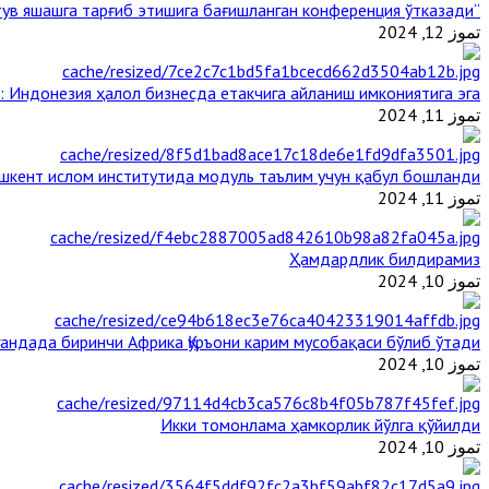
“Ал-Азҳар” Таиландда динларнинг тинч-тотув яшашга тарғиб этишига бағишланган конференция ўтказади
تموز 12, 2024
: Индонезия ҳалол бизнесда етакчига айланиш имкониятига эга
تموز 11, 2024
шкент ислом институтида модуль таълим учун қабул бошланди
تموز 11, 2024
Ҳамдардлик билдирамиз
تموز 10, 2024
гандада биринчи Aфрика Қуръони карим мусобақаси бўлиб ўтади
تموز 10, 2024
Икки томонлама ҳамкорлик йўлга қўйилди
تموز 10, 2024