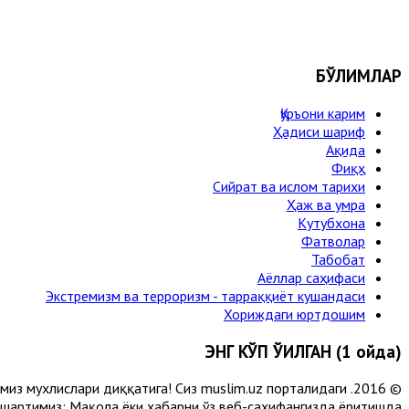
БЎЛИМЛАР
Қуръони карим
Ҳадиси шариф
Ақида
Фиқҳ
Сийрат ва ислом тарихи
Ҳаж ва умра
Кутубхона
Фатволар
Табобат
Аёллар саҳифаси
Экстремизм ва терроризм - тарраққиёт кушандаси
Хориждаги юртдошим
ЭНГ КЎП ЎҚИЛГАН (1 ойда)
лимиз мухлислари диққатига! Сиз muslim.uz порталидаги
 шартимиз: Мақола ёки хабарни ўз веб-саҳифангизда ёритишда