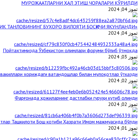
МУРОЖААТЛАРНИ ҲАЛ ЭТИШ ЧОРАЛАРИ КЎРИЛДИ
تموز 04, 2024
«ЙИЛ ИМОМИ – 2024» КЎРИК ТАНЛОВИНИНГ БУХОРО ВИЛОЯТИ БОСҚИЧИ ЯКУНЛАНДИ
تموز 04, 2024
Пойтахтимизда Ўзбекистон олимлари форуми бўлиб ўтмоқда
تموز 03, 2024
 вакиллари хориждаги ватандошлар билан мулоқотлар ўтказди
تموز 02, 2024
Фарғонада ҳожиларнинг дастлабки гуруҳи кутиб олинди
تموز 02, 2024
тлар Ташкилоти Бош котиби Ҳазрати Имом мажмуасида бўлди
تموز 01, 2024