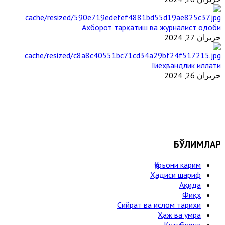
Ахборот тарқатиш ва журналист одоби
حزيران 27, 2024
Гиёҳвандлик иллати
حزيران 26, 2024
БЎЛИМЛАР
Қуръони карим
Ҳадиси шариф
Ақида
Фиқҳ
Сийрат ва ислом тарихи
Ҳаж ва умра
Кутубхона