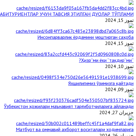
АБИТУРИЕНТЛАР УЧУН ТАВСИЯ ЭТИЛГАН ДУОЛАР ТЎПЛАМИ
تموز 15, 2024
Инсонпарварлик ёрдамини уюштирган саҳоба
تموز 15, 2024
“Ҳизр”ми ёки “тақдир”ми?
تموز 10, 2024
Яхшилигимиз ўзимизга қайтади
تموز 09, 2024
Ўзбекистон ҳожилари маънавият тарғиботчиларига айланади
حزيران 27, 2024
Матбуот ва оммавий ахборот воситалари ходимларига
حزيران 26, 2024