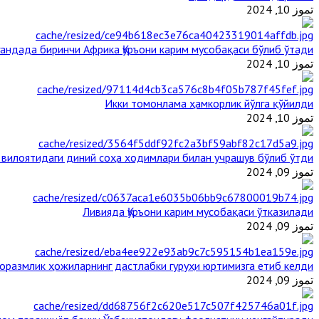
تموز 10, 2024
гандада биринчи Aфрика Қуръони карим мусобақаси бўлиб ўтади
تموز 10, 2024
Икки томонлама ҳамкорлик йўлга қўйилди
تموز 10, 2024
 вилоятидаги диний соҳа ходимлари билан учрашув бўлиб ўтди
تموز 09, 2024
Ливияда Қуръони карим мусобақаси ўтказилади
تموز 09, 2024
оразмлик ҳожиларнинг дастлабки гуруҳи юртимизга етиб келди
تموز 09, 2024