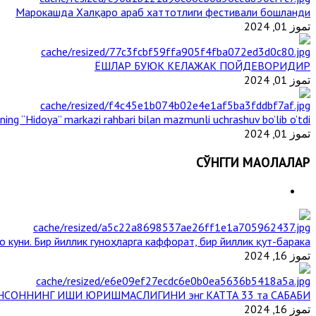
Марокашда Халқаро араб хаттотлиги фестивали бошланди
تموز 01, 2024
ЁШЛАР БУЮК КЕЛАЖАК ПОЙДЕВОРИДИР
تموز 01, 2024
ining “Hidoya” markazi rahbari bilan mazmunli uchrashuv bo’lib o’tdi
تموز 01, 2024
СЎНГГИ МАҚОЛАЛАР
 куни. Бир йиллик гуноҳларга каффорат, бир йиллик қут-барака
تموز 16, 2024
НСОННИНГ ИШИ ЮРИШМАСЛИГИНИ энг КАТТА 33 та САБАБИ
تموز 16, 2024