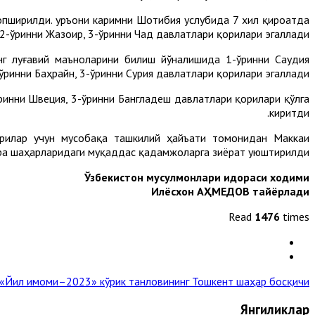
опширилди. Қуръони каримни Шотибия услубида 7 хил қироатда
-ўринни Жазоир, 3-ўринни Чад давлатлари қорилари эгаллади.
нг луғавий маъноларини билиш йўналишида 1-ўринни Саудия
ўринни Баҳрайн, 3-ўринни Сурия давлатлари қорилари эгаллади.
ринни Швеция, 3-ўринни Бангладеш давлатлари қорилари қўлга
киритди.
орилар учун мусобақа ташкилий ҳайъати томонидан Маккаи
ра шаҳарларидаги муқаддас қадамжоларга зиёрат уюштирилди.
Ўзбекистон мусулмонлари идораси ходими
Илёсхон АҲМЕДОВ тайёрлади
Read
1476
times
«Йил имоми–2023» кўрик танловининг Тошкент шаҳар босқичи »
Янгиликлар