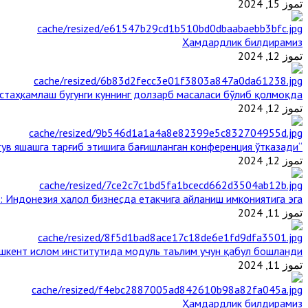
تموز 15, 2024
Ҳамдардлик билдирамиз
تموز 12, 2024
таҳкамлаш бугунги куннинг долзарб масаласи бўлиб қолмоқда
تموز 12, 2024
“Ал-Азҳар” Таиландда динларнинг тинч-тотув яшашга тарғиб этишига бағишланган конференция ўтказади
تموز 12, 2024
: Индонезия ҳалол бизнесда етакчига айланиш имкониятига эга
تموز 11, 2024
шкент ислом институтида модуль таълим учун қабул бошланди
تموز 11, 2024
Ҳамдардлик билдирамиз