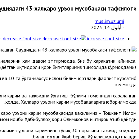
аудиядаги 43-халқаро Қуръон мусобақаси тафсилоти
muslim.uz.umi
- أيلول 14, 2023
e
decrease font size
increase font size
аналарини ҳам давом эттирмоқда. Биз бу ҳаракатни, айниқса,
иқаётган иқтидорли қори йигитларимиз тимсолида кўрмоқдамиз.
 ва 10 та ўрта-махсус ислом билим юртлари фаолият кўрсатиб
келмоқда.
они карим ва тажвидни ўргатиш” бўлими томонидан сараланган
ҳолда, Халқаро Қуръони карим мусобақаларига юборилмоқда.
лқаро Қуръони карим мусобақасида вакилимиз – Тошкент Ислом
 имом ноиби Ҳабибуллоҳ қори Олимжонов иштирок этиб қайтди.
килимиз Қуръони каримнинг тўлиқ 30 порасини тажвид қоидаси
билан ёддан ўқиб бериш йўналишида қатнашди.