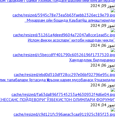
ом тараққиёт банки Ўзбекистондаги фаолиятини кенгайтиради
تموز 09, 2024
Муҳаррам ойи бошида Каъбапўш алмаштирилди
تموز 09, 2024
“Ислом фиқҳи асослари” китоби нашрдан чиқди
تموز 06, 2024
Ҳамдардлик билдирамиз
تموز 06, 2024
лик талабалари ўртасида Қуръони карим мусобақаси ўтказилади
تموز 06, 2024
"БУЮК АЖДОДЛАР МЕРОСИ – III РЕНЕССАНС ПОЙДЕВОРИ" ЎЗБЕКИСТОН ОЛИМЛАРИ ФОРУМИ
تموز 04, 2024