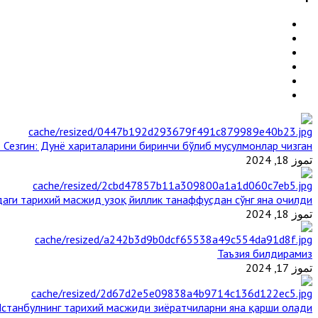
 Сезгин: Дунё хариталарини биринчи бўлиб мусулмонлар чизган
تموز 18, 2024
аги тарихий масжид узоқ йиллик танаффусдан сўнг яна очилди
تموز 18, 2024
Таъзия билдирамиз
تموز 17, 2024
станбулнинг тарихий масжиди зиёратчиларни яна қарши олади