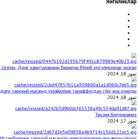
Янгиликлар
 Сезгин: Дунё хариталарини биринчи бўлиб мусулмонлар чизган
تموز 18, 2024
даги тарихий масжид узоқ йиллик танаффусдан сўнг яна очилди
تموز 18, 2024
Таъзия билдирамиз
تموز 17, 2024
Истанбулнинг тарихий масжиди зиёратчиларни яна қарши олади