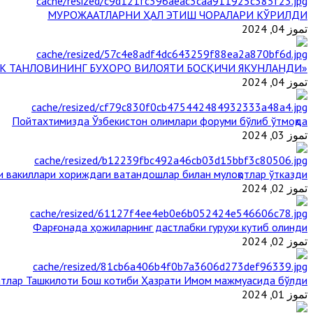
МУРОЖААТЛАРНИ ҲАЛ ЭТИШ ЧОРАЛАРИ КЎРИЛДИ
تموز 04, 2024
«ЙИЛ ИМОМИ – 2024» КЎРИК ТАНЛОВИНИНГ БУХОРО ВИЛОЯТИ БОСҚИЧИ ЯКУНЛАНДИ
تموز 04, 2024
Пойтахтимизда Ўзбекистон олимлари форуми бўлиб ўтмоқда
تموز 03, 2024
и вакиллари хориждаги ватандошлар билан мулоқотлар ўтказди
تموز 02, 2024
Фарғонада ҳожиларнинг дастлабки гуруҳи кутиб олинди
تموز 02, 2024
тлар Ташкилоти Бош котиби Ҳазрати Имом мажмуасида бўлди
تموز 01, 2024