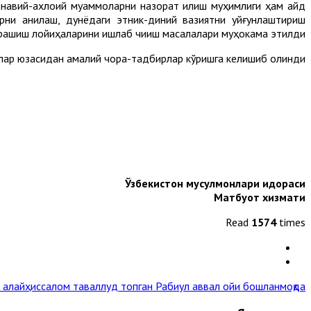
аънавий-ахлоқий муаммоларни назорат қилиш муҳимлиги ҳам қайд
ни аниқлаш, дунёдаги этник-диний вазиятни уйғунлаштириш
урашиш лойиҳаларини ишлаб чиқиш масалалари муҳокама этилди.
лар юзасидан амалий чора-тадбирлар кўришга келишиб олинди.
Ўзбекистон мусулмонлари идораси
Матбуот хизмати
Read
1574
times
алайҳиссалом таваллуд топган Рабиул аввал ойи бошланмоқда »