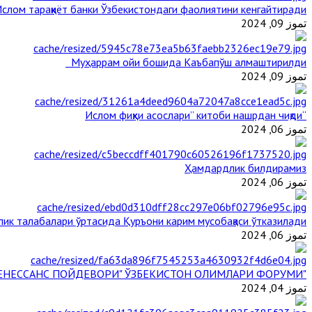
слом тараққиёт банки Ўзбекистондаги фаолиятини кенгайтиради
تموز 09, 2024
Муҳаррам ойи бошида Каъбапўш алмаштирилди
تموز 09, 2024
“Ислом фиқҳи асослари” китоби нашрдан чиқди
تموز 06, 2024
Ҳамдардлик билдирамиз
تموز 06, 2024
ик талабалари ўртасида Қуръони карим мусобақаси ўтказилади
تموز 06, 2024
"БУЮК АЖДОДЛАР МЕРОСИ – III РЕНЕССАНС ПОЙДЕВОРИ" ЎЗБЕКИСТОН ОЛИМЛАРИ ФОРУМИ
تموز 04, 2024