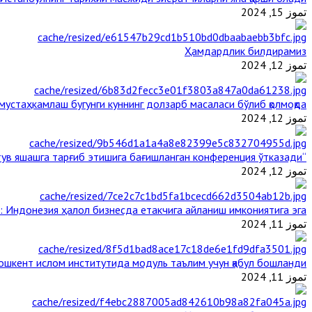
تموز 15, 2024
Ҳамдардлик билдирамиз
تموز 12, 2024
стаҳкамлаш бугунги куннинг долзарб масаласи бўлиб қолмоқда
تموز 12, 2024
“Ал-Азҳар” Таиландда динларнинг тинч-тотув яшашга тарғиб этишига бағишланган конференция ўтказади
تموز 12, 2024
: Индонезия ҳалол бизнесда етакчига айланиш имкониятига эга
تموز 11, 2024
ошкент ислом институтида модуль таълим учун қабул бошланди
تموز 11, 2024