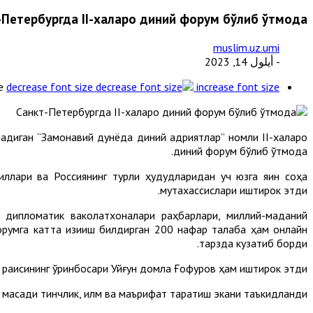
Петербургда II-халқаро диний форум бўлиб ўтмоқда
muslim.uz.umi
- أيلول 14, 2023
e
decrease font size
increase font size
диган “Замонавий дунёда диний қадриятлар” номли II-халқаро
диний форум бўлиб ўтмоқда.
иллари ва Россиянинг турли ҳудудларидан уч юзга яқин соҳа
мутахассислари иштирок этди.
и, дипломатик ваколатхоналари раҳбарлари, миллий-маданий
румга катта қизиқиш билдирган 200 нафар талаба ҳам онлайн
тарзда кузатиб борди.
раисининг ўринбосари Уйғун домла Ғофуров ҳам иштирок этди.
ақсади тинчлик, илм ва маърифат тарқатиш экани таъкидланди.