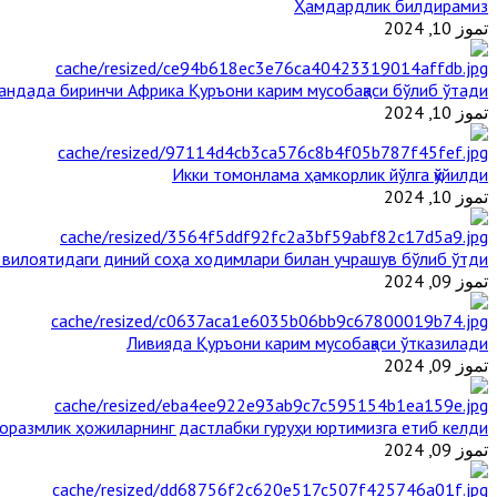
Ҳамдардлик билдирамиз
تموز 10, 2024
гандада биринчи Aфрика Қуръони карим мусобақаси бўлиб ўтади
تموز 10, 2024
Икки томонлама ҳамкорлик йўлга қўйилди
تموز 10, 2024
 вилоятидаги диний соҳа ходимлари билан учрашув бўлиб ўтди
تموز 09, 2024
Ливияда Қуръони карим мусобақаси ўтказилади
تموز 09, 2024
оразмлик ҳожиларнинг дастлабки гуруҳи юртимизга етиб келди
تموز 09, 2024