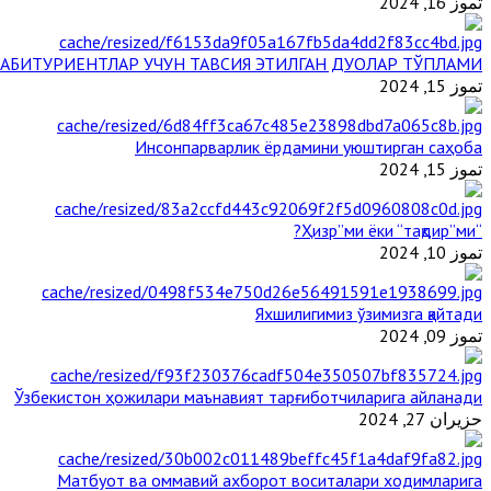
تموز 16, 2024
АБИТУРИЕНТЛАР УЧУН ТАВСИЯ ЭТИЛГАН ДУОЛАР ТЎПЛАМИ
تموز 15, 2024
Инсонпарварлик ёрдамини уюштирган саҳоба
تموز 15, 2024
“Ҳизр”ми ёки “тақдир”ми?
تموز 10, 2024
Яхшилигимиз ўзимизга қайтади
تموز 09, 2024
Ўзбекистон ҳожилари маънавият тарғиботчиларига айланади
حزيران 27, 2024
Матбуот ва оммавий ахборот воситалари ходимларига