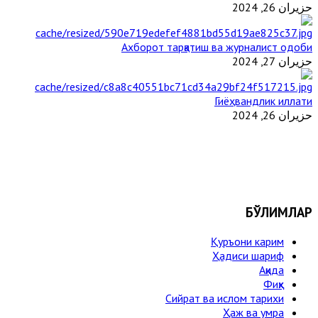
حزيران 26, 2024
Ахборот тарқатиш ва журналист одоби
حزيران 27, 2024
Гиёҳвандлик иллати
حزيران 26, 2024
БЎЛИМЛАР
Қуръони карим
Ҳадиси шариф
Ақида
Фиқҳ
Сийрат ва ислом тарихи
Ҳаж ва умра