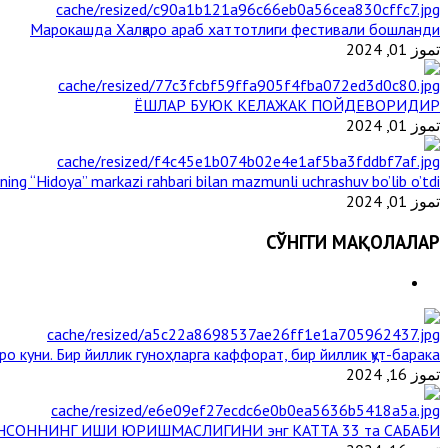
Марокашда Халқаро араб хаттотлиги фестивали бошланди
تموز 01, 2024
ЁШЛАР БУЮК КЕЛАЖАК ПОЙДЕВОРИДИР
تموز 01, 2024
ining “Hidoya” markazi rahbari bilan mazmunli uchrashuv bo’lib o’tdi
تموز 01, 2024
СЎНГГИ МАҚОЛАЛАР
ро куни. Бир йиллик гуноҳларга каффорат, бир йиллик қут-барака
تموز 16, 2024
НСОННИНГ ИШИ ЮРИШМАСЛИГИНИ энг КАТТА 33 та САБАБИ