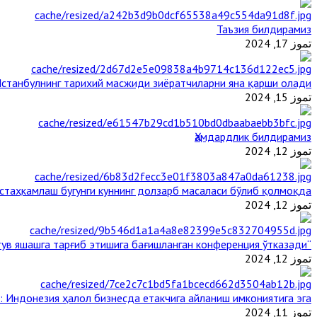
Таъзия билдирамиз
تموز 17, 2024
станбулнинг тарихий масжиди зиёратчиларни яна қарши олади
تموز 15, 2024
Ҳамдардлик билдирамиз
تموز 12, 2024
таҳкамлаш бугунги куннинг долзарб масаласи бўлиб қолмоқда
تموز 12, 2024
“Ал-Азҳар” Таиландда динларнинг тинч-тотув яшашга тарғиб этишига бағишланган конференция ўтказади
تموز 12, 2024
: Индонезия ҳалол бизнесда етакчига айланиш имкониятига эга
تموز 11, 2024