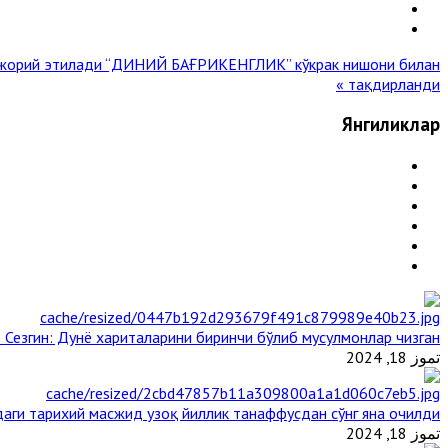
 жорий этилади
“ДИНИЙ БАҒРИКЕНГЛИК” кўкрак нишони билан
тақдирланди »
Янгиликлар
 Сезгин: Дунё хариталарини биринчи бўлиб мусулмонлар чизган
تموز 18, 2024
аги тарихий масжид узоқ йиллик танаффусдан сўнг яна очилди
تموز 18, 2024