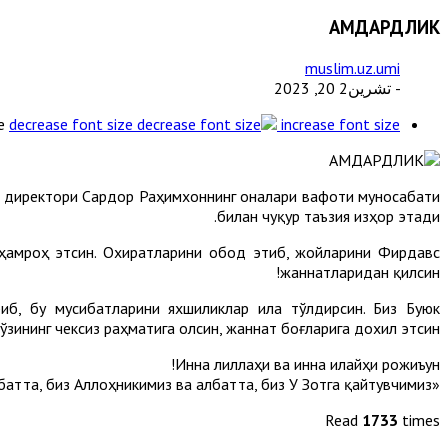
ҲАМДАРДЛИК
muslim.uz.umi
- تشرين2 20, 2023
e
decrease font size
increase font size
а директори Сардор Раҳимхоннинг оналари вафоти муносабати
билан чуқур таъзия изҳор этади.
 ҳамроҳ этсин. Охиратларини обод этиб, жойларини Фирдавс
жаннатларидан қилсин!
иб, бу мусибатларини яхшиликлар ила тўлдирсин. Биз Буюк
зининг чексиз раҳматига олсин, жаннат боғларига дохил этсин.
Инна лиллаҳи ва инна илайҳи рожиъун!
«Албатта, биз Аллоҳникимиз ва албатта, биз У Зотга қайтувчимиз».
Read
1733
times