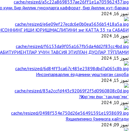
 куни. Бир йиллик гуноҳларга каффорат, бир йиллик қут-барака
تموز 16, 2024
НСОННИНГ ИШИ ЮРИШМАСЛИГИНИ энг КАТТА 33 та САБАБИ
تموز 16, 2024
АБИТУРИЕНТЛАР УЧУН ТАВСИЯ ЭТИЛГАН ДУОЛАР ТЎПЛАМИ
تموز 15, 2024
Инсонпарварлик ёрдамини уюштирган саҳоба
تموز 15, 2024
“Ҳизр”ми ёки “тақдир”ми?
تموز 10, 2024
Яхшилигимиз ўзимизга қайтади
تموز 09, 2024