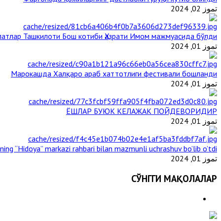
تموز 02, 2024
атлар Ташкилоти Бош котиби Ҳазрати Имом мажмуасида бўлди
تموز 01, 2024
Марокашда Халқаро араб хаттотлиги фестивали бошланди
تموز 01, 2024
ЁШЛАР БУЮК КЕЛАЖАК ПОЙДЕВОРИДИР
تموز 01, 2024
ining “Hidoya” markazi rahbari bilan mazmunli uchrashuv bo’lib o’tdi
تموز 01, 2024
СЎНГГИ МАҚОЛАЛАР