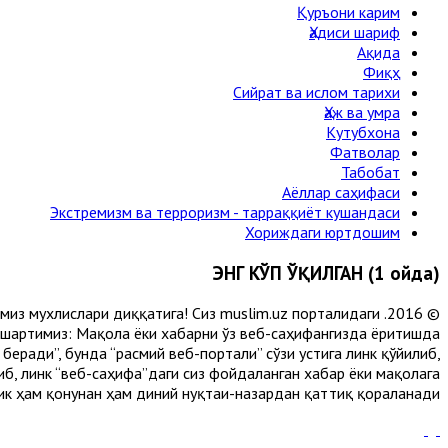
Қуръони карим
Ҳадиси шариф
Ақида
Фиқҳ
Сийрат ва ислом тарихи
Ҳаж ва умра
Кутубхона
Фатволар
Табобат
Аёллар саҳифаси
Экстремизм ва терроризм - тарраққиёт кушандаси
Хориждаги юртдошим
ЭНГ КЎП ЎҚИЛГАН (1 ойда)
лимиз мухлислари диққатига! Сиз muslim.uz порталидаги
 шартимиз: Мақола ёки хабарни ўз веб-саҳифангизда ёритишда
еради”, бунда “расмий веб-портали” сўзи устига линк қўйилиб,
либ, линк “веб-саҳифа”даги сиз фойдаланган хабар ёки мақолага
ик ҳам қонунан ҳам диний нуқтаи-назардан қаттиқ қораланади.