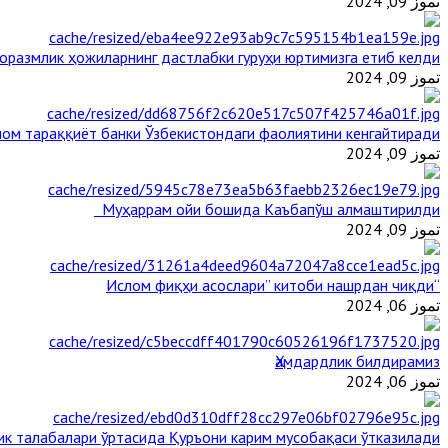
تموز 09, 2024
оразмлик ҳожиларнинг дастлабки гуруҳи юртимизга етиб келди
تموز 09, 2024
ом тараққиёт банки Ўзбекистондаги фаолиятини кенгайтиради
تموز 09, 2024
Муҳаррам ойи бошида Каъбапўш алмаштирилди
تموز 09, 2024
“Ислом фиқҳи асослари” китоби нашрдан чиқди
تموز 06, 2024
Ҳамдардлик билдирамиз
تموز 06, 2024
ик талабалари ўртасида Қуръони карим мусобақаси ўтказилади