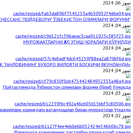
تموز 06, 2024
"БУЮК АЖДОДЛАР МЕРОСИ – III РЕНЕССАНС ПОЙДЕВОРИ" ЎЗБЕКИСТОН ОЛИМЛАРИ ФОРУМИ
تموز 04, 2024
МУРОЖААТЛАРНИ ҲАЛ ЭТИШ ЧОРАЛАРИ КЎРИЛДИ
تموز 04, 2024
«ЙИЛ ИМОМИ – 2024» КЎРИК ТАНЛОВИНИНГ БУХОРО ВИЛОЯТИ БОСҚИЧИ ЯКУНЛАНДИ
تموز 04, 2024
Пойтахтимизда Ўзбекистон олимлари форуми бўлиб ўтмоқда
تموز 03, 2024
 вакиллари хориждаги ватандошлар билан мулоқотлар ўтказди
تموز 02, 2024
Фарғонада ҳожиларнинг дастлабки гуруҳи кутиб олинди