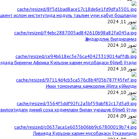
шкент ислом институтида модуль таълим учун қабул бошланди
تموز 11, 2024
Ҳамдардлик билдирамиз
تموز 10, 2024
андада биринчи Aфрика Қуръони карим мусобақаси бўлиб ўтади
تموز 10, 2024
Икки томонлама ҳамкорлик йўлга қўйилди
تموز 10, 2024
 вилоятидаги диний соҳа ходимлари билан учрашув бўлиб ўтди
تموز 09, 2024
Ливияда Қуръони карим мусобақаси ўтказилади