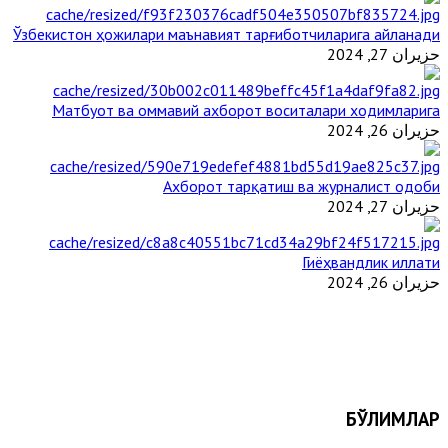
Ўзбекистон ҳожилари маънавият тарғиботчиларига айланади
حزيران 27, 2024
Матбуот ва оммавий ахборот воситалари ходимларига
حزيران 26, 2024
Ахборот тарқатиш ва журналист одоби
حزيران 27, 2024
Гиёҳвандлик иллати
حزيران 26, 2024
БЎЛИМЛАР