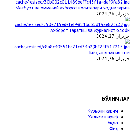
Матбуот ва оммавий ахборот воситалари ходимларига
حزيران 26, 2024
Ахборот тарқатиш ва журналист одоби
حزيران 27, 2024
Гиёҳвандлик иллати
حزيران 26, 2024
БЎЛИМЛАР
Қуръони карим
Ҳадиси шариф
Ақида
Фиқҳ