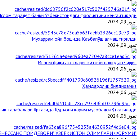
слом тараққиёт банки Ўзбекистондаги фаолиятини кенгайтиради
تموز 09, 2024
Муҳаррам ойи бошида Каъбапўш алмаштирилди
تموز 09, 2024
“Ислом фиқҳи асослари” китоби нашрдан чиқди
تموز 06, 2024
Ҳамдардлик билдирамиз
تموز 06, 2024
ик талабалари ўртасида Қуръони карим мусобақаси ўтказилади
تموز 06, 2024
"БУЮК АЖДОДЛАР МЕРОСИ – III РЕНЕССАНС ПОЙДЕВОРИ" ЎЗБЕКИСТОН ОЛИМЛАРИ ФОРУМИ