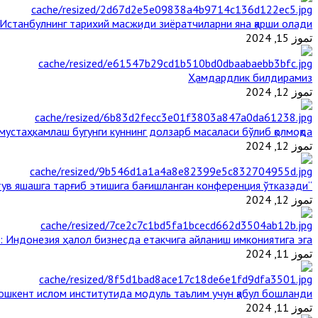
Истанбулнинг тарихий масжиди зиёратчиларни яна қарши олади
تموز 15, 2024
Ҳамдардлик билдирамиз
تموز 12, 2024
стаҳкамлаш бугунги куннинг долзарб масаласи бўлиб қолмоқда
تموز 12, 2024
“Ал-Азҳар” Таиландда динларнинг тинч-тотув яшашга тарғиб этишига бағишланган конференция ўтказади
تموز 12, 2024
: Индонезия ҳалол бизнесда етакчига айланиш имкониятига эга
تموز 11, 2024
ошкент ислом институтида модуль таълим учун қабул бошланди
تموز 11, 2024