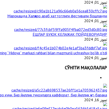
تموز 01, 2024
Марокашда Халқаро араб хаттотлиги фестивали бошланди
تموز 01, 2024
ЁШЛАР БУЮК КЕЛАЖАК ПОЙДЕВОРИДИР
تموز 01, 2024
ining “Hidoya” markazi rahbari bilan mazmunli uchrashuv bo’lib o’tdi
تموز 01, 2024
СЎНГГИ МАҚОЛАЛАР
ро куни. Бир йиллик гуноҳларга каффорат, бир йиллик қут-барака
تموز 16, 2024