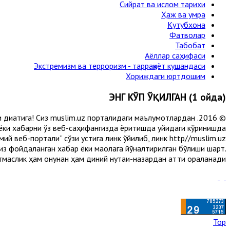
Сийрат ва ислом тарихи
Ҳаж ва умра
Кутубхона
Фатволар
Табобат
Аёллар саҳифаси
Экстремизм ва терроризм - тарраққиёт кушандаси
Хориждаги юртдошим
ЭНГ КЎП ЎҚИЛГАН (1 ойда)
и диққатига! Сиз muslim.uz порталидаги маълумотлардан
 ёки хабарни ўз веб-саҳифангизда ёритишда қуйидаги кўринишда
й веб-портали” сўзи устига линк қўйилиб, линк http//muslim.uz
сиз фойдаланган хабар ёки мақолага йўналтирилган бўлиши шарт.
аслик ҳам қонунан ҳам диний нуқтаи-назардан қаттиқ қораланади.
Top