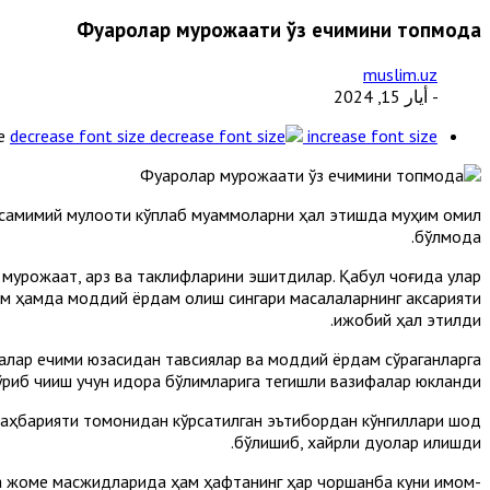
Фуқаролар мурожаати ўз ечимини топмоқда
muslim.uz
- أيار 15, 2024
e
decrease font size
increase font size
 самимий мулоқоти кўплаб муаммоларни ҳал этишда муҳим омил
бўлмоқда.
, мурожаат, арз ва таклифларини эшитдилар. Қабул чоғида улар
им ҳамда моддий ёрдам олиш сингари масалаларнинг аксарияти
ижобий ҳал этилди.
алар ечими юзасидан тавсиялар ва моддий ёрдам сўраганларга
риб чиқиш учун идора бўлимларига тегишли вазифалар юкланди.
раҳбарияти томонидан кўрсатилган эътибордан кўнгиллари шод
бўлишиб, хайрли дуолар қилишди.
ча жоме масжидларида ҳам ҳафтанинг ҳар чоршанба куни имом-