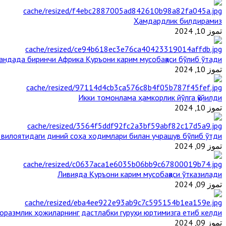
Ҳамдардлик билдирамиз
تموز 10, 2024
гандада биринчи Aфрика Қуръони карим мусобақаси бўлиб ўтади
تموز 10, 2024
Икки томонлама ҳамкорлик йўлга қўйилди
تموز 10, 2024
 вилоятидаги диний соҳа ходимлари билан учрашув бўлиб ўтди
تموز 09, 2024
Ливияда Қуръони карим мусобақаси ўтказилади
تموز 09, 2024
оразмлик ҳожиларнинг дастлабки гуруҳи юртимизга етиб келди
تموز 09, 2024