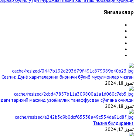
Янгиликлар
 Сезгин: Дунё хариталарини биринчи бўлиб мусулмонлар чизган
تموز 18, 2024
даги тарихий масжид узоқ йиллик танаффусдан сўнг яна очилди
تموز 18, 2024
Таъзия билдирамиз
تموز 17, 2024