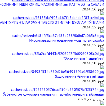
НСОННИНГ ИШИ ЮРИШМАСЛИГИНИ энг КАТТА 33 та САБАБИ
تموز 16, 2024
АБИТУРИЕНТЛАР УЧУН ТАВСИЯ ЭТИЛГАН ДУОЛАР ТЎПЛАМИ
تموز 15, 2024
Инсонпарварлик ёрдамини уюштирган саҳоба
تموز 15, 2024
“Ҳизр”ми ёки “тақдир”ми?
تموز 10, 2024
Яхшилигимиз ўзимизга қайтади
تموز 09, 2024
Ўзбекистон ҳожилари маънавият тарғиботчиларига айланади
حزيران 27, 2024