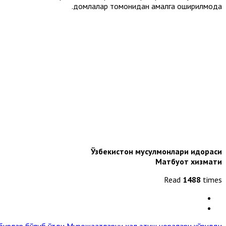
домлалар томонидан амалга оширилмоқда.
Ўзбекистон мусулмонлари идораси
Матбуот хизмати
Read
1488
times
дбирлар бўлиб ўтди
Мурожаатларни ҳал этиш чоралари кўрилди »