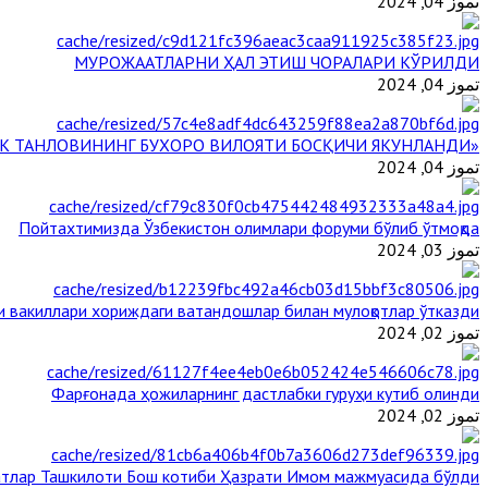
تموز 04, 2024
МУРОЖААТЛАРНИ ҲАЛ ЭТИШ ЧОРАЛАРИ КЎРИЛДИ
تموز 04, 2024
«ЙИЛ ИМОМИ – 2024» КЎРИК ТАНЛОВИНИНГ БУХОРО ВИЛОЯТИ БОСҚИЧИ ЯКУНЛАНДИ
تموز 04, 2024
Пойтахтимизда Ўзбекистон олимлари форуми бўлиб ўтмоқда
تموز 03, 2024
и вакиллари хориждаги ватандошлар билан мулоқотлар ўтказди
تموز 02, 2024
Фарғонада ҳожиларнинг дастлабки гуруҳи кутиб олинди
تموز 02, 2024
тлар Ташкилоти Бош котиби Ҳазрати Имом мажмуасида бўлди