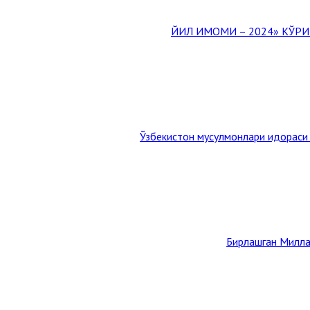
Ўзбекистон мусулмонлари идораси
Бирлашган Милла