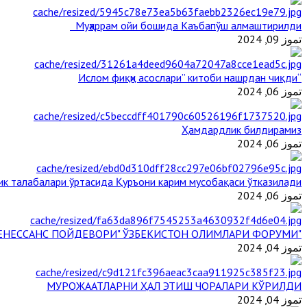
Муҳаррам ойи бошида Каъбапўш алмаштирилди
تموز 09, 2024
“Ислом фиқҳи асослари” китоби нашрдан чиқди
تموز 06, 2024
Ҳамдардлик билдирамиз
تموز 06, 2024
ик талабалари ўртасида Қуръони карим мусобақаси ўтказилади
تموز 06, 2024
"БУЮК АЖДОДЛАР МЕРОСИ – III РЕНЕССАНС ПОЙДЕВОРИ" ЎЗБЕКИСТОН ОЛИМЛАРИ ФОРУМИ
تموز 04, 2024
МУРОЖААТЛАРНИ ҲАЛ ЭТИШ ЧОРАЛАРИ КЎРИЛДИ
تموز 04, 2024