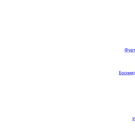
Фуат
Боснияд
И