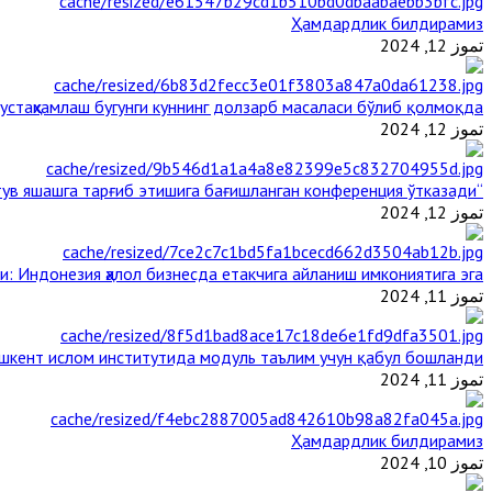
Ҳамдардлик билдирамиз
تموز 12, 2024
стаҳкамлаш бугунги куннинг долзарб масаласи бўлиб қолмоқда
تموز 12, 2024
“Ал-Азҳар” Таиландда динларнинг тинч-тотув яшашга тарғиб этишига бағишланган конференция ўтказади
تموز 12, 2024
и: Индонезия ҳалол бизнесда етакчига айланиш имкониятига эга
تموز 11, 2024
шкент ислом институтида модуль таълим учун қабул бошланди
تموز 11, 2024
Ҳамдардлик билдирамиз
تموز 10, 2024