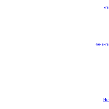
Уг
Наманга
Исл