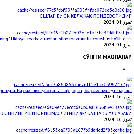
ЁШЛАР БУЮК КЕЛАЖАК ПОЙДЕВОРИДИР
تموز 01, 2024
ining “Hidoya” markazi rahbari bilan mazmunli uchrashuv bo’lib o’tdi
تموز 01, 2024
СЎНГГИ МАҚОЛАЛАР
о куни. Бир йиллик гуноҳларга каффорат, бир йиллик қут-барака
تموز 16, 2024
НСОННИНГ ИШИ ЮРИШМАСЛИГИНИ энг КАТТА 33 та САБАБИ
تموز 16, 2024