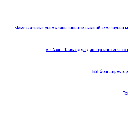
Мамлакатимиз ривожланишининг маънавий асосларини му
BSI бош директор
То