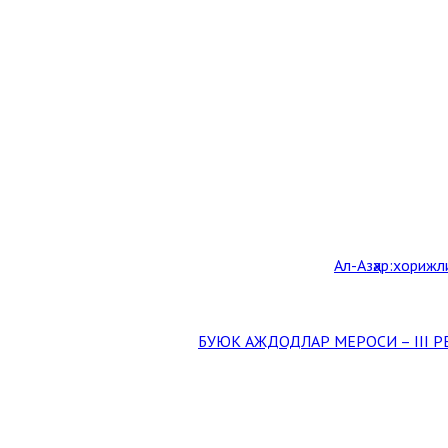
Aл-Aзҳар:хорижл