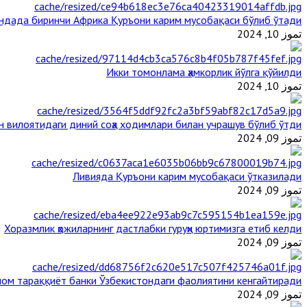
андада биринчи Aфрика Қуръони карим мусобақаси бўлиб ўтади
تموز 10, 2024
Икки томонлама ҳамкорлик йўлга қўйилди
تموز 10, 2024
н вилоятидаги диний соҳа ходимлари билан учрашув бўлиб ўтди
تموز 09, 2024
Ливияда Қуръони карим мусобақаси ўтказилади
تموز 09, 2024
Хоразмлик ҳожиларнинг дастлабки гуруҳи юртимизга етиб келди
تموز 09, 2024
ом тараққиёт банки Ўзбекистондаги фаолиятини кенгайтиради
تموز 09, 2024