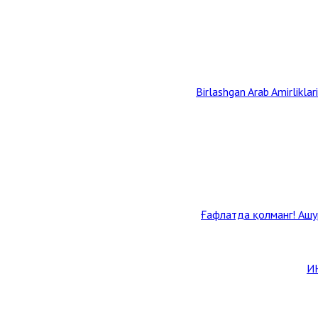
Birlashgan Arab Amirliklar
Ғафлатда қолманг! Ашур
И