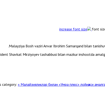
font siz
Malayziya Bosh vaziri Anvar Ibrohim Samarqand bilan tanishu
ent Shavkat Mirziyoyev tashabbusi bilan mazkur inshootda amalga o
s category:
« Малайзияликлар билан «Умра плюс» лойиҳаси амал