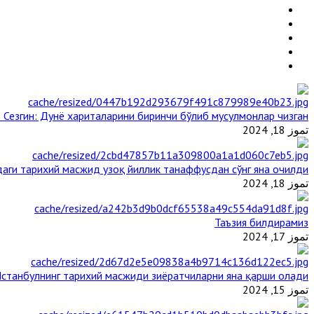
 Сезгин: Дунё хариталарини биринчи бўлиб мусулмонлар чизган
تموز 18, 2024
аги тарихий масжид узоқ йиллик танаффусдан сўнг яна очилди
تموز 18, 2024
Таъзия билдирамиз
تموز 17, 2024
станбулнинг тарихий масжиди зиёратчиларни яна қарши олади
تموز 15, 2024