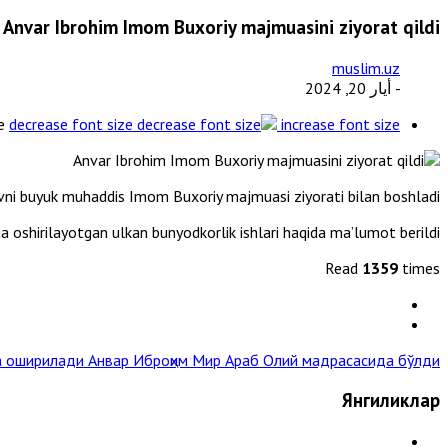
Anvar Ibrohim Imom Buxoriy majmuasini ziyorat qildi
muslim.uz
- أيار 20, 2024
e
decrease font size
increase font size
vni buyuk muhaddis Imom Buxoriy majmuasi ziyorati bilan boshladi.
shirilayotgan ulkan bunyodkorlik ishlari haqida ma’lumot berildi.
Read
1359
times
га оширилади
Анвар Иброҳим Мир Араб Олий мадрасасида бўлди »
Янгиликлар