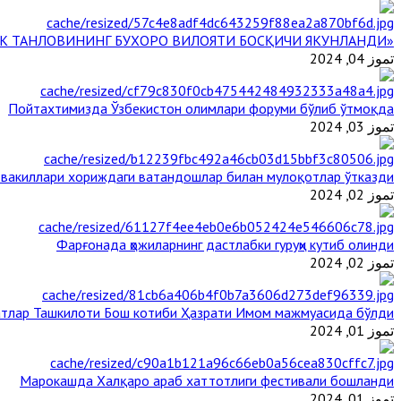
«ЙИЛ ИМОМИ – 2024» КЎРИК ТАНЛОВИНИНГ БУХОРО ВИЛОЯТИ БОСҚИЧИ ЯКУНЛАНДИ
تموز 04, 2024
Пойтахтимизда Ўзбекистон олимлари форуми бўлиб ўтмоқда
تموز 03, 2024
 вакиллари хориждаги ватандошлар билан мулоқотлар ўтказди
تموز 02, 2024
Фарғонада ҳожиларнинг дастлабки гуруҳи кутиб олинди
تموز 02, 2024
тлар Ташкилоти Бош котиби Ҳазрати Имом мажмуасида бўлди
تموز 01, 2024
Марокашда Халқаро араб хаттотлиги фестивали бошланди
تموز 01, 2024