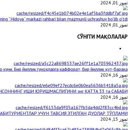
تموز 01, 2024
ining “Hidoya” markazi rahbari bilan mazmunli uchrashuv bo’lib o’tdi
تموز 01, 2024
СЎНГГИ МАҚОЛАЛАР
 куни. Бир йиллик гуноҳларга каффорат, бир йиллик қут-барака
تموز 16, 2024
НСОННИНГ ИШИ ЮРИШМАСЛИГИНИ энг КАТТА 33 та САБАБИ
تموز 16, 2024
АБИТУРИЕНТЛАР УЧУН ТАВСИЯ ЭТИЛГАН ДУОЛАР ТЎПЛАМИ
تموز 15, 2024