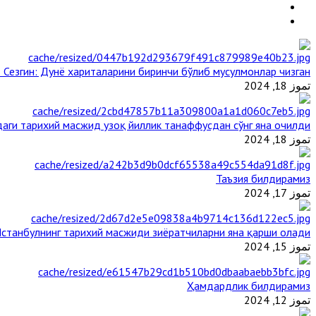
 Сезгин: Дунё хариталарини биринчи бўлиб мусулмонлар чизган
تموز 18, 2024
аги тарихий масжид узоқ йиллик танаффусдан сўнг яна очилди
تموز 18, 2024
Таъзия билдирамиз
تموز 17, 2024
станбулнинг тарихий масжиди зиёратчиларни яна қарши олади
تموز 15, 2024
Ҳамдардлик билдирамиз
تموز 12, 2024