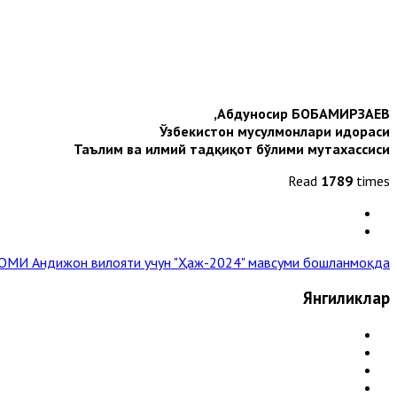
Абдуносир БОБАМИРЗАЕВ,
Ўзбекистон мусулмонлари идораси
Таълим ва илмий тадқиқот бўлими мутахассиси
Read
1789
times
РОМИ
Андижон вилояти учун "Ҳаж-2024" мавсуми бошланмоқда »
Янгиликлар