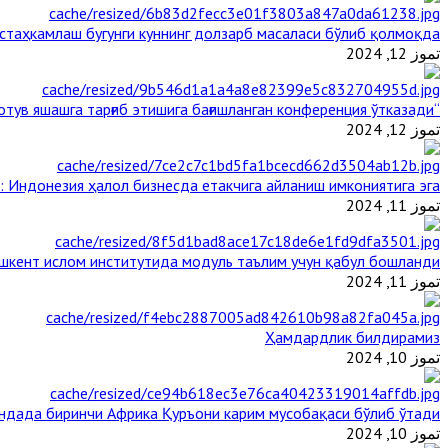
таҳкамлаш бугунги куннинг долзарб масаласи бўлиб қолмоқда
تموز 12, 2024
“Ал-Азҳар” Таиландда динларнинг тинч-тотув яшашга тарғиб этишига бағишланган конференция ўтказади
تموز 12, 2024
: Индонезия ҳалол бизнесда етакчига айланиш имкониятига эга
تموز 11, 2024
шкент ислом институтида модуль таълим учун қабул бошланди
تموز 11, 2024
Ҳамдардлик билдирамиз
تموز 10, 2024
андада биринчи Aфрика Қуръони карим мусобақаси бўлиб ўтади
تموز 10, 2024