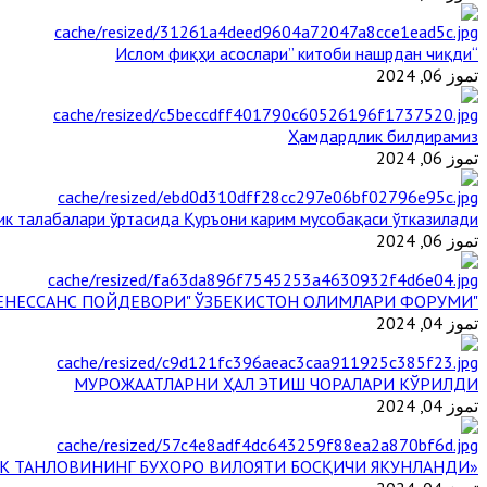
“Ислом фиқҳи асослари” китоби нашрдан чиқди
تموز 06, 2024
Ҳамдардлик билдирамиз
تموز 06, 2024
ик талабалари ўртасида Қуръони карим мусобақаси ўтказилади
تموز 06, 2024
"БУЮК АЖДОДЛАР МЕРОСИ – III РЕНЕССАНС ПОЙДЕВОРИ" ЎЗБЕКИСТОН ОЛИМЛАРИ ФОРУМИ
تموز 04, 2024
МУРОЖААТЛАРНИ ҲАЛ ЭТИШ ЧОРАЛАРИ КЎРИЛДИ
تموز 04, 2024
«ЙИЛ ИМОМИ – 2024» КЎРИК ТАНЛОВИНИНГ БУХОРО ВИЛОЯТИ БОСҚИЧИ ЯКУНЛАНДИ