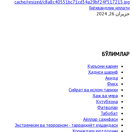
Гиёҳвандлик иллати
حزيران 26, 2024
БЎЛИМЛАР
Қуръони карим
Ҳадиси шариф
Ақида
Фиқҳ
Сийрат ва ислом тарихи
Ҳаж ва умра
Кутубхона
Фатволар
Табобат
Аёллар саҳифаси
Экстремизм ва терроризм - тарраққиёт кушандаси
Хориждаги юртдошим