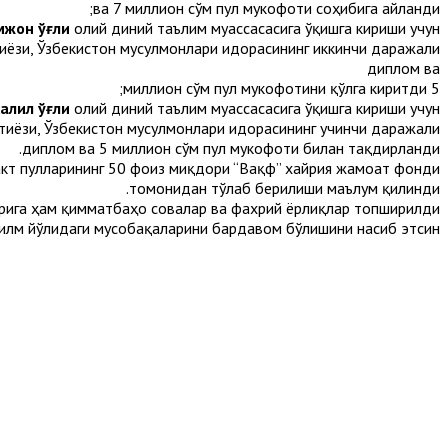
ва 7 миллион сўм пул мукофоти соҳибига айланди;
мжон ўғли
олий диний таълим муассасасига ўқишга кириши учун
иёзи, Ўзбекистон мусулмонлари идорасининг иккинчи даражали
диплом ва
5 миллион сўм пул мукофотини қўлга киритди;
алил ўғли
олий диний таълим муассасасига ўқишга кириши учун
тиёзи, Ўзбекистон мусулмонлари идорасининг учинчи даражали
диплом ва 5 миллион сўм пул мукофоти билан тақдирланди.
тракт пулларининг 50 фоиз миқдори “Вақф” хайрия жамоат фонди
томонидан тўлаб берилиши маълум қилинди.
ига ҳам қимматбаҳо совғалар ва фахрий ёрлиқлар топширилди.
 илм йўлидаги мусобақаларини бардавом бўлишини насиб этсин!