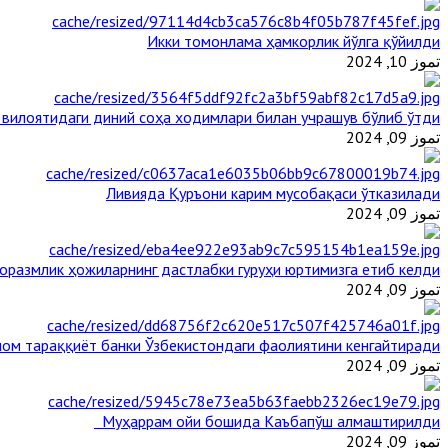
Икки томонлама ҳамкорлик йўлга қўйилди
تموز 10, 2024
 вилоятидаги диний соҳа ходимлари билан учрашув бўлиб ўтди
تموز 09, 2024
Ливияда Қуръони карим мусобақаси ўтказилади
تموز 09, 2024
оразмлик ҳожиларнинг дастлабки гуруҳи юртимизга етиб келди
تموز 09, 2024
ом тараққиёт банки Ўзбекистондаги фаолиятини кенгайтиради
تموز 09, 2024
Муҳаррам ойи бошида Каъбапўш алмаштирилди
تموز 09, 2024