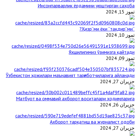
Инсонпарварлик ёрдамини уюштирган саҳоба
تموز 15, 2024
“Ҳизр”ми ёки “тақдир”ми?
تموز 10, 2024
Яхшилигимиз ўзимизга қайтади
تموز 09, 2024
Ўзбекистон ҳожилари маънавият тарғиботчиларига айланади
حزيران 27, 2024
Матбуот ва оммавий ахборот воситалари ходимларига
حزيران 26, 2024
Ахборот тарқатиш ва журналист одоби
حزيران 27, 2024