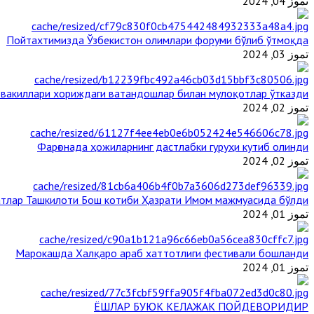
تموز 04, 2024
Пойтахтимизда Ўзбекистон олимлари форуми бўлиб ўтмоқда
تموز 03, 2024
 вакиллари хориждаги ватандошлар билан мулоқотлар ўтказди
تموز 02, 2024
Фарғонада ҳожиларнинг дастлабки гуруҳи кутиб олинди
تموز 02, 2024
тлар Ташкилоти Бош котиби Ҳазрати Имом мажмуасида бўлди
تموز 01, 2024
Марокашда Халқаро араб хаттотлиги фестивали бошланди
تموز 01, 2024
ЁШЛАР БУЮК КЕЛАЖАК ПОЙДЕВОРИДИР