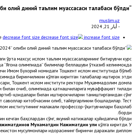
“Ягона олимпиада–2024” ғолиби олий диний таълим муассасаси талабаси бўлди
muslim.uz
- أيار 21, 2024
e
decrease font size
increase font size
и ўрта махсус ислом таълим муассасаларининг битирувчи курс
а “Ягона олимпиада” билимлар беллашуви ўтказиб келинмоқда.
қичи Имом Бухорий номидаги Тошкент ислом институтида бўлиб
есимида биринчиликни қўлган киритган талабалар иштирок этди.
осари, Тошкент ислом институти ректори Муҳаммадолим домла
 билан очиб, олимпиада қатнашчиларига муваффақият тилади.
артиб-қоидалари билан иштирокчиларни таништирганидан сўнг
т саволлар китобчасини олиб, тайёргарликни бошладилар. Тест
слом институтининг малакали профессор-ўқитувчилари баҳолаб
борди.
ғин кечган баҳслардан сўнг, якуний натижалар қуйидагича бўлди:
 Нажиматдинов Мухаматдин Нажиматдин ули
қўлга киритди. У
збекистон мусулмонлари идорасининг биринчи даражали диплом