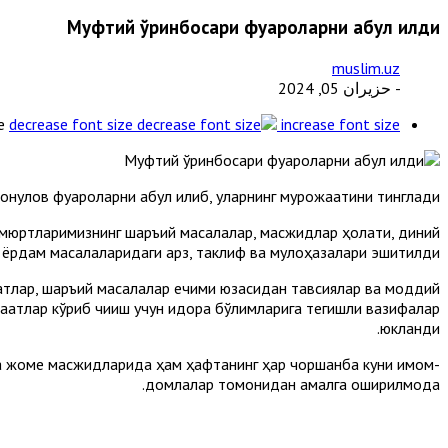
Муфтий ўринбосари фуқароларни қабул қилди
muslim.uz
- حزيران 05, 2024
e
decrease font size
increase font size
қулов фуқароларни қабул қилиб, уларнинг мурожаатини тинглади.
амюртларимизнинг шаръий масалалар, масжидлар ҳолати, диний
 ёрдам масалаларидаги арз, таклиф ва мулоҳазалари эшитилди.
тлар, шаръий масалалар ечими юзасидан тавсиялар ва моддий
аатлар кўриб чиқиш учун идора бўлимларига тегишли вазифалар
юкланди.
ча жоме масжидларида ҳам ҳафтанинг ҳар чоршанба куни имом-
домлалар томонидан амалга оширилмоқда.