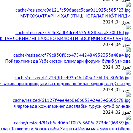
МУРОЖААТЛАРНИ ҲАЛ ЭТИШ ЧОРАЛАРИ КЎРИЛДИ
تموز 04, 2024
«ЙИЛ ИМОМИ – 2024» КЎРИК ТАНЛОВИНИНГ БУХОРО ВИЛОЯТИ БОСҚИЧИ ЯКУНЛАНДИ
تموز 04, 2024
Пойтахтимизда Ўзбекистон олимлари форуми бўлиб ўтмоқда
تموز 03, 2024
и вакиллари хориждаги ватандошлар билан мулоқотлар ўтказди
تموز 02, 2024
Фарғонада ҳожиларнинг дастлабки гуруҳи кутиб олинди
تموز 02, 2024
тлар Ташкилоти Бош котиби Ҳазрати Имом мажмуасида бўлди