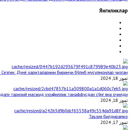
Янгиликлар
 Сезгин: Дунё хариталарини биринчи бўлиб мусулмонлар чизган
تموز 18, 2024
даги тарихий масжид узоқ йиллик танаффусдан сўнг яна очилди
تموز 18, 2024
Таъзия билдирамиз
تموز 17, 2024