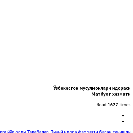
Ўзбекистон мусулмонлари идораси
Матбуот хизмати
Read
1627
times
рга йўл олди
Талабалар Диний идора фаолияти билан танишди »