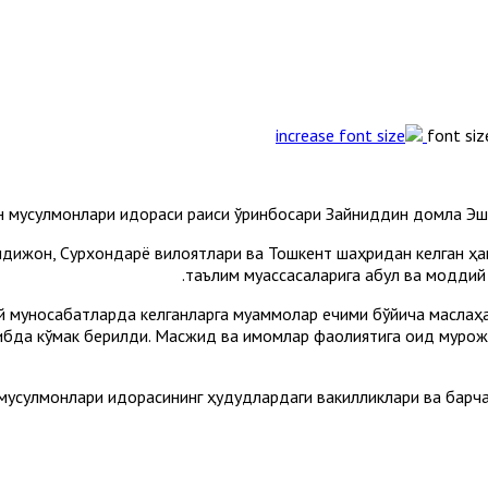
font siz
он мусулмонлари идораси раиси ўринбосари Зайниддин домла Эшон
ндижон, Сурхондарё вилоятлари ва Тошкент шаҳридан келган ҳ
таълим муассасаларига қабул ва моддий
 муносабатларда келганларга муаммолар ечими бўйича маслаҳа
тибда кўмак берилди. Масжид ва имомлар фаолиятига оид мурож
н мусулмонлари идорасининг ҳудудлардаги вакилликлари ва бар