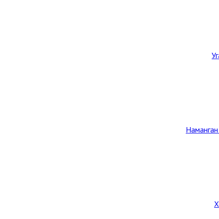
У
Наманган
Х