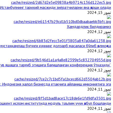
Истанбулнинг тарихий масжиди зиёратчиларни яна қарши олади
تموز 15, 2024
Ҳамдардлик билдирамиз
تموز 12, 2024
стаҳкамлаш бугунги куннинг долзарб масаласи бўлиб қолмоқда
تموز 12, 2024
“Ал-Азҳар” Таиландда динларнинг тинч-тотув яшашга тарғиб этишига бағишланган конференция ўтказади
تموز 12, 2024
: Индонезия ҳалол бизнесда етакчига айланиш имкониятига эга
تموز 11, 2024
ошкент ислом институтида модуль таълим учун қабул бошланди
تموز 11, 2024