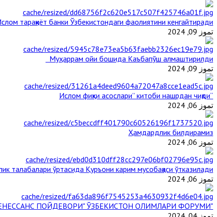
слом тараққиёт банки Ўзбекистондаги фаолиятини кенгайтиради
تموز 09, 2024
Муҳаррам ойи бошида Каъбапўш алмаштирилди
تموز 09, 2024
“Ислом фиқҳи асослари” китоби нашрдан чиқди
تموز 06, 2024
Ҳамдардлик билдирамиз
تموز 06, 2024
ик талабалари ўртасида Қуръони карим мусобақаси ўтказилади
تموز 06, 2024
"БУЮК АЖДОДЛАР МЕРОСИ – III РЕНЕССАНС ПОЙДЕВОРИ" ЎЗБЕКИСТОН ОЛИМЛАРИ ФОРУМИ
تموز 04, 2024