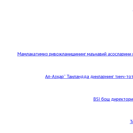
Мамлакатимиз ривожланишининг маънавий асосларини му
BSI бош директори
Т