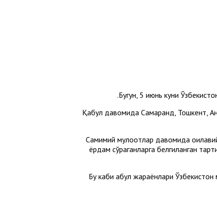
Бугун, 5 июнь куни Ўзбекист
Қабул давомида Самарқанд, Тошкент, А
Самимий мулоқотлар давомида оилавий
ёрдам сўраганларга белгиланган тар
Бу каби қабул жараёнлари Ўзбекисто