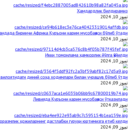
Ҳамдардлик билдирамиз
تموز 10, 2024
гандада биринчи Aфрика Қуръони карим мусобақаси бўлиб ўтади
تموز 10, 2024
Икки томонлама ҳамкорлик йўлга қўйилди
تموز 10, 2024
 вилоятидаги диний соҳа ходимлари билан учрашув бўлиб ўтди
تموز 09, 2024
Ливияда Қуръони карим мусобақаси ўтказилади
تموز 09, 2024
оразмлик ҳожиларнинг дастлабки гуруҳи юртимизга етиб келди
تموز 09, 2024