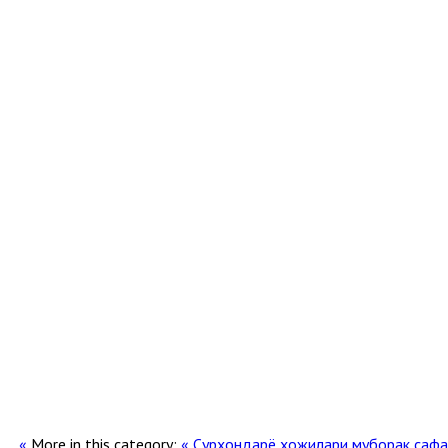
More in this category:
« Сурхондарё ҳожилари муборак сафа