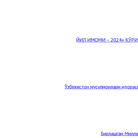
Ўзбекистон мусулмонлари идорас
Бирлашган Милла