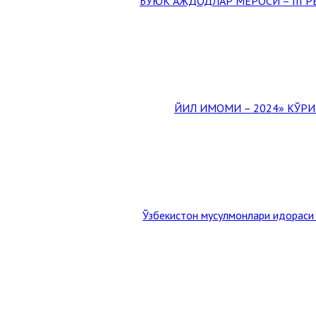
Ўзбекистон мусулмонлари идораси