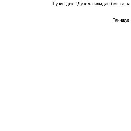
Шунингдек, “Дунёда илмдан бошқа наж
Танишув 