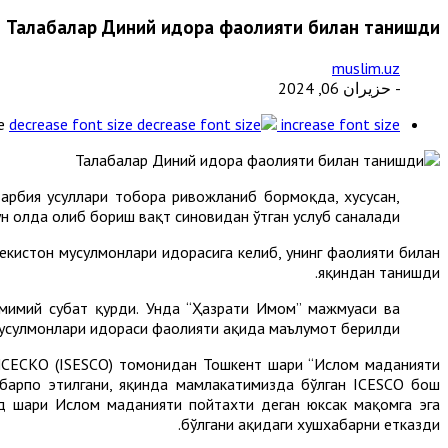
Талабалар Диний идора фаолияти билан танишди
muslim.uz
- حزيران 06, 2024
e
decrease font size
increase font size
тарбия усуллари тобора ривожланиб бормоқда, хусусан,
н ҳолда олиб бориш вақт синовидан ўтган услуб саналади.
екистон мусулмонлари идорасига келиб, унинг фаолияти билан
яқиндан танишди.
имий суҳбат қурди. Унда “Ҳазрати Имом” мажмуаси ва
усулмонлари идораси фаолияти ҳақида маълумот берилди.
СЕСКО (ISESCO) томонидан Тошкент шаҳри “Ислом маданияти
барпо этилгани, яқинда мамлакатимизда бўлган ICESCO бош
 шаҳри Ислом маданияти пойтахти деган юксак мақомга эга
бўлгани ҳақидаги хушхабарни етказди.