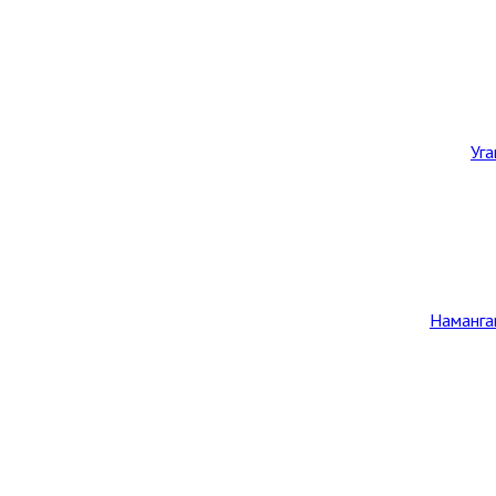
Уг
Наманга