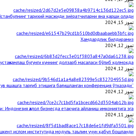
станбулнинг тарихий масжиди зиёратчиларни яна қарши олади
تموز 15, 2024
Ҳамдардлик билдирамиз
تموز 12, 2024
стаҳкамлаш бугунги куннинг долзарб масаласи бўлиб қолмоқда
تموز 12, 2024
“Ал-Азҳар” Таиландда динларнинг тинч-тотув яшашга тарғиб этишига бағишланган конференция ўтказади
تموز 12, 2024
и: Индонезия ҳалол бизнесда етакчига айланиш имкониятига эга
تموز 11, 2024
шкент ислом институтида модуль таълим учун қабул бошланди