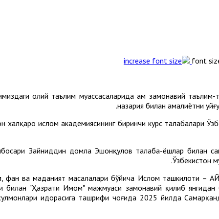
font siz
имиздаги олий таълим муассасаларида ҳам замонавий таълим-
назария билан амалиётни уйғу
он халқаро ислом академиясининг биринчи курс талабалари Ўзб
нбосари Зайниддин домла Эшонқулов талаба-ёшлар билан сам
Ўзбекистон м
, фан ва маданият масалалари бўйича Ислом ташкилоти – АЙ
и билан "Ҳазрати Имом" мажмуаси замонавий қилиб янгидан 
сулмонлари идорасига ташрифи чоғида 2025 йилда Самарқанд