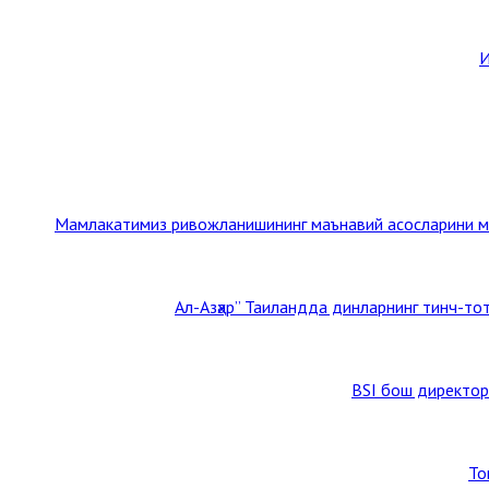
И
Мамлакатимиз ривожланишининг маънавий асосларини му
BSI бош директор
То