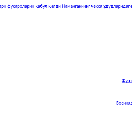
ари фуқароларни қабул қилди
Наманганнинг чекка ҳудудларидаг
Фуат
Боснияд