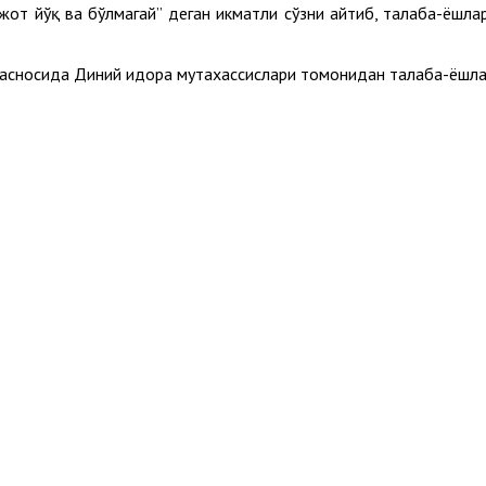
от йўқ ва бўлмагай” деган ҳикматли сўзни айтиб, талаба-ёшла
асносида Диний идора мутахассислари томонидан талаба-ёшларг