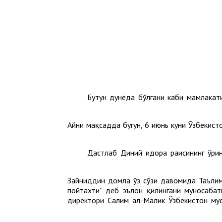
Бутун дунёда бўлгани каби мамлакат
Айни мақсадда бугун, 6 июнь куни Ўзбекист
Дастлаб Диний идора раисининг ўри
Зайниддин домла ўз сўзи давомида Таълим
пойтахти” деб эълон қилингани муносабат
директори Салим ал-Малик Ўзбекистон му