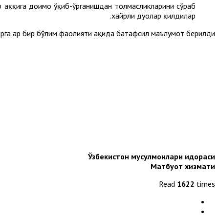
р ҳаққига доимо ўқиб-ўрганишдан толмасликларини сўраб
хайрли дуолар қилдилар.
а ҳар бир бўлим фаолияти ҳақида батафсил маълумот берилди.
Ўзбекистон мусулмонлари идораси
Матбуот хизмати
Read
1622
times