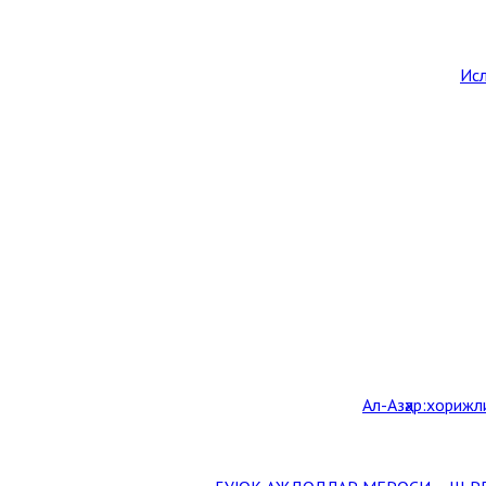
Исл
Aл-Aзҳар:хорижл