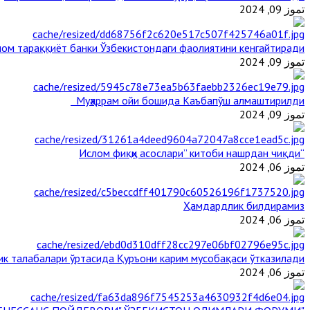
تموز 09, 2024
ом тараққиёт банки Ўзбекистондаги фаолиятини кенгайтиради
تموز 09, 2024
Муҳаррам ойи бошида Каъбапўш алмаштирилди
تموز 09, 2024
“Ислом фиқҳи асослари” китоби нашрдан чиқди
تموز 06, 2024
Ҳамдардлик билдирамиз
تموز 06, 2024
ик талабалари ўртасида Қуръони карим мусобақаси ўтказилади
تموز 06, 2024