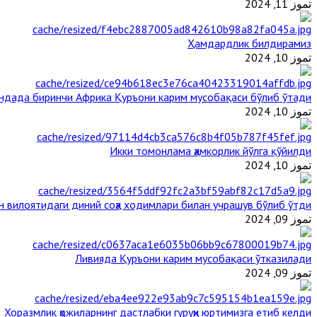
تموز 11, 2024
Ҳамдардлик билдирамиз
تموز 10, 2024
андада биринчи Aфрика Қуръони карим мусобақаси бўлиб ўтади
تموز 10, 2024
Икки томонлама ҳамкорлик йўлга қўйилди
تموز 10, 2024
н вилоятидаги диний соҳа ходимлари билан учрашув бўлиб ўтди
تموز 09, 2024
Ливияда Қуръони карим мусобақаси ўтказилади
تموز 09, 2024
Хоразмлик ҳожиларнинг дастлабки гуруҳи юртимизга етиб келди