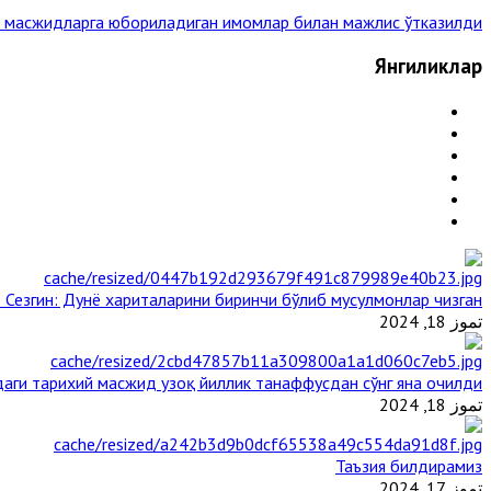
и масжидларга юбориладиган имомлар билан мажлис ўтказилди »
Янгиликлар
 Сезгин: Дунё хариталарини биринчи бўлиб мусулмонлар чизган
تموز 18, 2024
аги тарихий масжид узоқ йиллик танаффусдан сўнг яна очилди
تموز 18, 2024
Таъзия билдирамиз
تموز 17, 2024