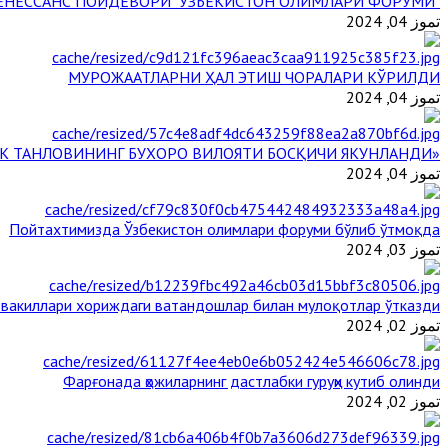
"БУЮК АЖДОДЛАР МЕРОСИ – III РЕНЕССАНС ПОЙДЕВОРИ" ЎЗБЕКИСТОН ОЛИМЛАРИ ФОРУМИ
تموز 04, 2024
МУРОЖААТЛАРНИ ҲАЛ ЭТИШ ЧОРАЛАРИ КЎРИЛДИ
تموز 04, 2024
«ЙИЛ ИМОМИ – 2024» КЎРИК ТАНЛОВИНИНГ БУХОРО ВИЛОЯТИ БОСҚИЧИ ЯКУНЛАНДИ
تموز 04, 2024
Пойтахтимизда Ўзбекистон олимлари форуми бўлиб ўтмоқда
تموز 03, 2024
 вакиллари хориждаги ватандошлар билан мулоқотлар ўтказди
تموز 02, 2024
Фарғонада ҳожиларнинг дастлабки гуруҳи кутиб олинди
تموز 02, 2024