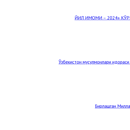
Ўзбекистон мусулмонлари идораси
Бирлашган Милла