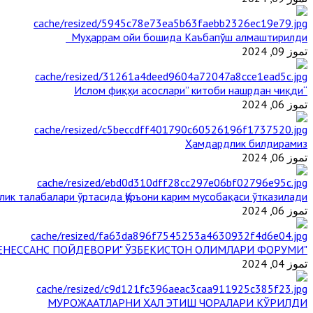
Муҳаррам ойи бошида Каъбапўш алмаштирилди
تموز 09, 2024
“Ислом фиқҳи асослари” китоби нашрдан чиқди
تموز 06, 2024
Ҳамдардлик билдирамиз
تموز 06, 2024
лик талабалари ўртасида Қуръони карим мусобақаси ўтказилади
تموز 06, 2024
"БУЮК АЖДОДЛАР МЕРОСИ – III РЕНЕССАНС ПОЙДЕВОРИ" ЎЗБЕКИСТОН ОЛИМЛАРИ ФОРУМИ
تموز 04, 2024
МУРОЖААТЛАРНИ ҲАЛ ЭТИШ ЧОРАЛАРИ КЎРИЛДИ