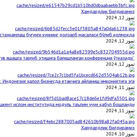
Ҳамдардлик билдирамиз
تموز 12, 2024
таҳкамлаш бугунги куннинг долзарб масаласи бўлиб қолмоқда
تموز 12, 2024
“Ал-Азҳар” Таиландда динларнинг тинч-тотув яшашга тарғиб этишига бағишланган конференция ўтказади
تموز 12, 2024
: Индонезия ҳалол бизнесда етакчига айланиш имкониятига эга
تموز 11, 2024
шкент ислом институтида модуль таълим учун қабул бошланди
تموز 11, 2024
Ҳамдардлик билдирамиз
تموز 10, 2024