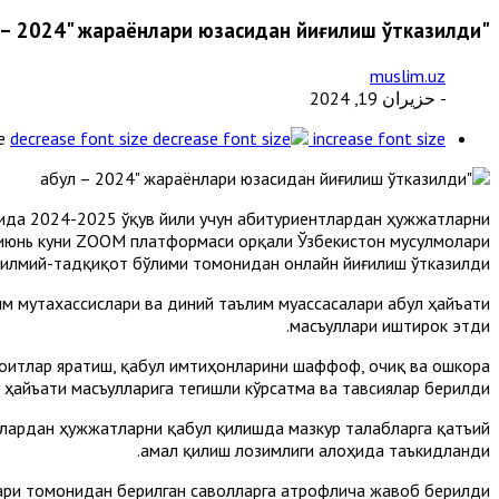
"Қабул – 2024" жараёнлари юзасидан йиғилиш ўтказилди
muslim.uz
- حزيران 19, 2024
e
decrease font size
increase font size
арида 2024-2025 ўқув йили учун абитуриентлардан ҳужжатларни
9 июнь куни ZOOM платформаси орқали Ўзбекистон мусулмолари
 илмий-тадқиқот бўлими томонидан онлайн йиғилиш ўтказилди.
м мутахассислари ва диний таълим муассасалари Қабул ҳайъати
масъуллари иштирок этди.
роитлар яратиш, қабул имтиҳонларини шаффоф, очиқ ва ошкора
л ҳайъати масъулларига тегишли кўрсатма ва тавсиялар берилди.
нтлардан ҳужжатларни қабул қилишда мазкур талабларга қатъий
амал қилиш лозимлиги алоҳида таъкидланди.
ари томонидан берилган саволларга атрофлича жавоб берилди.