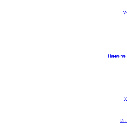
У
Наманган
Х
Исл