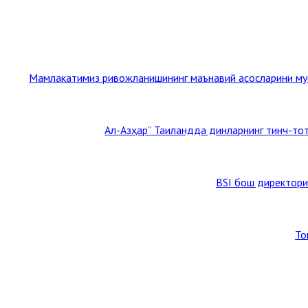
Мамлакатимиз ривожланишининг маънавий асосларини мус
BSI бош директори
То