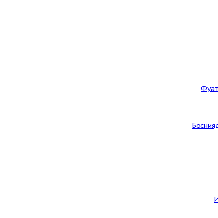
Фуат
Боснияд
И