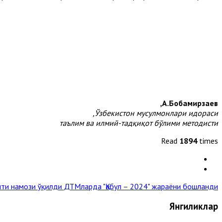
А.Бобамирзаев,
Ўзбекистон мусулмонлари идораси,
таълим ва илмий-тадқиқот бўлими методисти
Read
1894
times
ити намози ўқилди
ДТМларда "Қабул – 2024" жараёни бошланди »
Янгиликлар