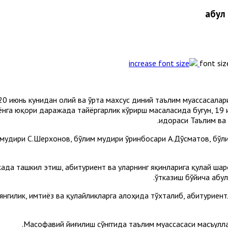
font siz
 20 июнь кунидан олий ва ўрта махсус диний таълим муассасал
ёнга юқори даражада тайёргарлик кўрирш масаласида бугун, 1
идораси Таълим ва
мудири С.Шерхонов, бўлим мудири ўринбосари А.Дўсматов, бўли
ада ташкил этиш, абитуриент ва уларнинг яқинларига қулай ша
ўтказиш бўйича Қабу
 янгилик, имтиёз ва қулайликларга алоҳида тўхталиб, абитурие
Масофавий йиғилиш сўнггида таълим муассасаси масъулл