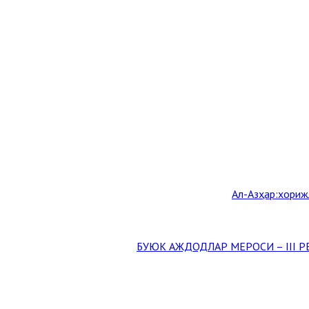
Aл-Aзҳар:хориж