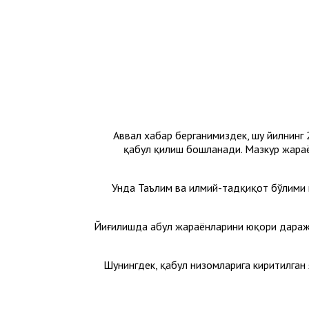
Аввал хабар берганимиздек, шу йилнинг
қабул қилиш бошланади. Мазкур жара
Унда Таълим ва илмий-тадқиқот бўлими 
Йиғилишда Қабул жараёнларини юқори дараж
Шунингдек, қабул низомларига киритилган