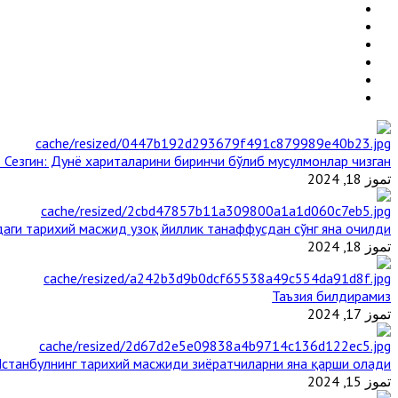
 Сезгин: Дунё хариталарини биринчи бўлиб мусулмонлар чизган
تموز 18, 2024
аги тарихий масжид узоқ йиллик танаффусдан сўнг яна очилди
تموز 18, 2024
Таъзия билдирамиз
تموز 17, 2024
станбулнинг тарихий масжиди зиёратчиларни яна қарши олади
تموز 15, 2024