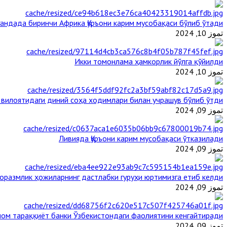
гандада биринчи Aфрика Қуръони карим мусобақаси бўлиб ўтади
تموز 10, 2024
Икки томонлама ҳамкорлик йўлга қўйилди
تموز 10, 2024
 вилоятидаги диний соҳа ходимлари билан учрашув бўлиб ўтди
تموز 09, 2024
Ливияда Қуръони карим мусобақаси ўтказилади
تموز 09, 2024
оразмлик ҳожиларнинг дастлабки гуруҳи юртимизга етиб келди
تموز 09, 2024
ом тараққиёт банки Ўзбекистондаги фаолиятини кенгайтиради
تموز 09, 2024