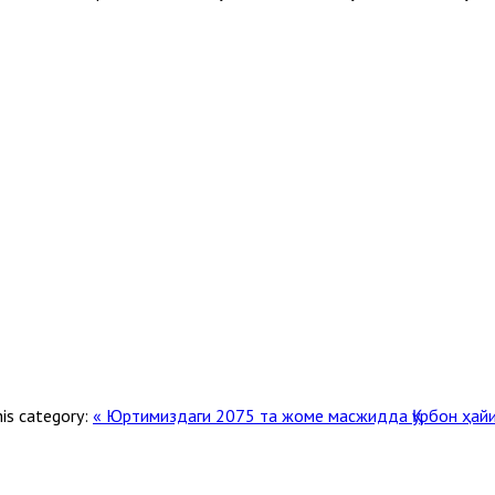
his category:
« Юртимиздаги 2075 та жоме масжидда Қурбон ҳай