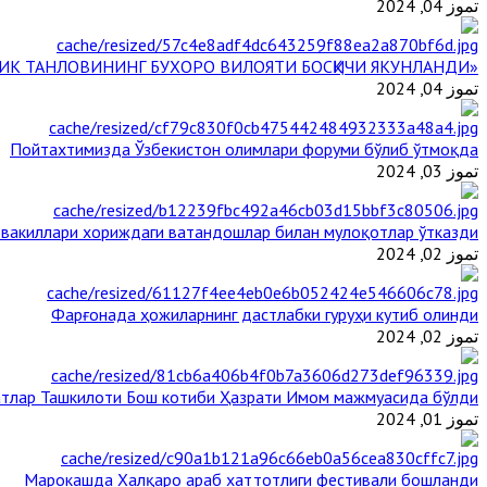
تموز 04, 2024
«ЙИЛ ИМОМИ – 2024» КЎРИК ТАНЛОВИНИНГ БУХОРО ВИЛОЯТИ БОСҚИЧИ ЯКУНЛАНДИ
تموز 04, 2024
Пойтахтимизда Ўзбекистон олимлари форуми бўлиб ўтмоқда
تموز 03, 2024
 вакиллари хориждаги ватандошлар билан мулоқотлар ўтказди
تموز 02, 2024
Фарғонада ҳожиларнинг дастлабки гуруҳи кутиб олинди
تموز 02, 2024
тлар Ташкилоти Бош котиби Ҳазрати Имом мажмуасида бўлди
تموز 01, 2024
Марокашда Халқаро араб хаттотлиги фестивали бошланди