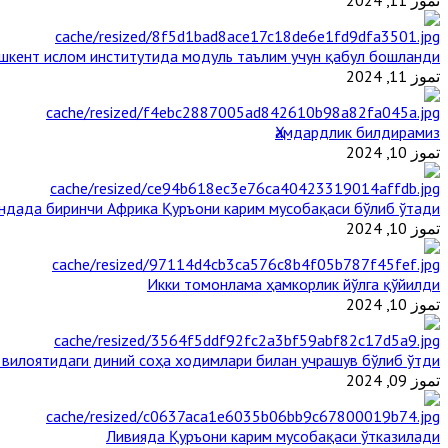
шкент ислом институтида модуль таълим учун қабул бошланди
تموز 11, 2024
Ҳамдардлик билдирамиз
تموز 10, 2024
андада биринчи Aфрика Қуръони карим мусобақаси бўлиб ўтади
تموز 10, 2024
Икки томонлама ҳамкорлик йўлга қўйилди
تموز 10, 2024
 вилоятидаги диний соҳа ходимлари билан учрашув бўлиб ўтди
تموز 09, 2024
Ливияда Қуръони карим мусобақаси ўтказилади