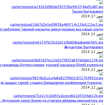
Таъзия билдирамиз
تموز 17, 2024
станбулнинг тарихий масжиди зиёратчиларни яна қарши олади
تموز 15, 2024
Ҳамдардлик билдирамиз
تموز 12, 2024
таҳкамлаш бугунги куннинг долзарб масаласи бўлиб қолмоқда
تموز 12, 2024
“Ал-Азҳар” Таиландда динларнинг тинч-тотув яшашга тарғиб этишига бағишланган конференция ўтказади
تموز 12, 2024
: Индонезия ҳалол бизнесда етакчига айланиш имкониятига эга
تموز 11, 2024