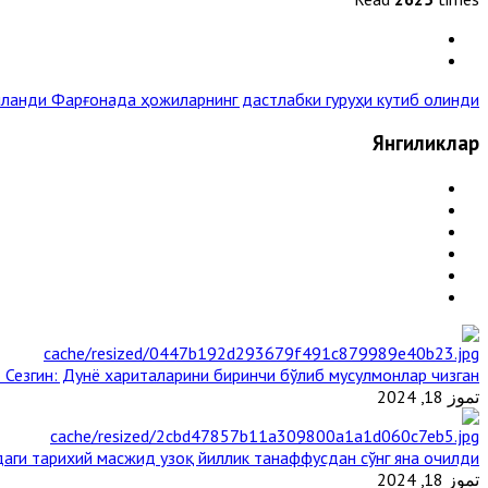
шланди
Фарғонада ҳожиларнинг дастлабки гуруҳи кутиб олинди »
Янгиликлар
 Сезгин: Дунё хариталарини биринчи бўлиб мусулмонлар чизган
تموز 18, 2024
аги тарихий масжид узоқ йиллик танаффусдан сўнг яна очилди
تموز 18, 2024