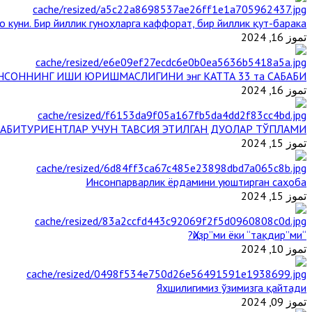
 куни. Бир йиллик гуноҳларга каффорат, бир йиллик қут-барака
تموز 16, 2024
НСОННИНГ ИШИ ЮРИШМАСЛИГИНИ энг КАТТА 33 та САБАБИ
تموز 16, 2024
АБИТУРИЕНТЛАР УЧУН ТАВСИЯ ЭТИЛГАН ДУОЛАР ТЎПЛАМИ
تموز 15, 2024
Инсонпарварлик ёрдамини уюштирган саҳоба
تموز 15, 2024
“Ҳизр”ми ёки “тақдир”ми?
تموز 10, 2024
Яхшилигимиз ўзимизга қайтади
تموز 09, 2024