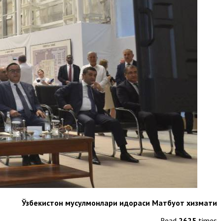
Ўзбекистон мусулмонлари идораси Матбуот хизмати
Read
2625
times