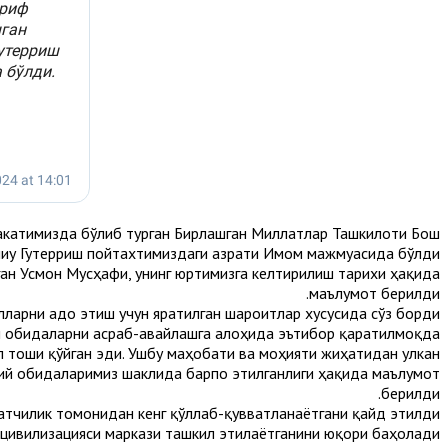
акатимизда бўлиб турган Бирлашган Миллатлар Ташкилоти Бош
иу Гутерриш пойтахтимиздаги Ҳазрати Имом мажмуасида бўлди.
ан Усмон Мусҳафи, унинг юртимизга келтирилиш тарихи ҳақида
маълумот берилди.
ларни адо этиш учун яратилган шароитлар хусусида сўз борди.
й обидаларни асраб-авайлашга алоҳида эътибор қаратилмоқда.
тоши қўйган эди. Ушбу маҳобати ва моҳияти жиҳатидан улкан
ий обидаларимиз шаклида барпо этилганлиги ҳақида маълумот
берилди.
атчилик томонидан кенг қўллаб-қувватланаётгани қайд этилди.
цивилизацияси маркази ташкил этилаётганини юқори баҳолади.