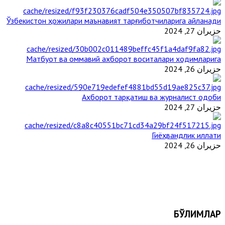
Ўзбекистон ҳожилари маънавият тарғиботчиларига айланади
حزيران 27, 2024
Матбуот ва оммавий ахборот воситалари ходимларига
حزيران 26, 2024
Ахборот тарқатиш ва журналист одоби
حزيران 27, 2024
Гиёҳвандлик иллати
حزيران 26, 2024
БЎЛИМЛАР