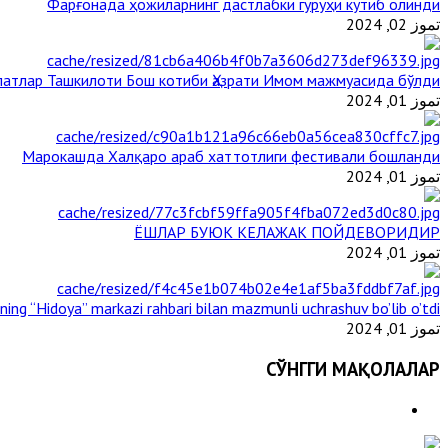
Фарғонада ҳожиларнинг дастлабки гуруҳи кутиб олинди
تموز 02, 2024
атлар Ташкилоти Бош котиби Ҳазрати Имом мажмуасида бўлди
تموز 01, 2024
Марокашда Халқаро араб хаттотлиги фестивали бошланди
تموز 01, 2024
ЁШЛАР БУЮК КЕЛАЖАК ПОЙДЕВОРИДИР
تموز 01, 2024
ining “Hidoya” markazi rahbari bilan mazmunli uchrashuv bo’lib o’tdi
تموز 01, 2024
СЎНГГИ МАҚОЛАЛАР