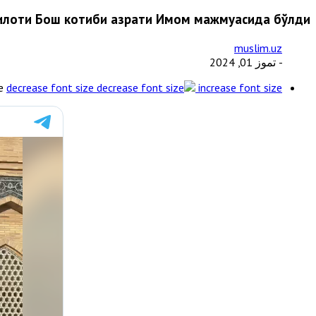
лоти Бош котиби Ҳазрати Имом мажмуасида бўлди
muslim.uz
- تموز 01, 2024
e
decrease font size
increase font size