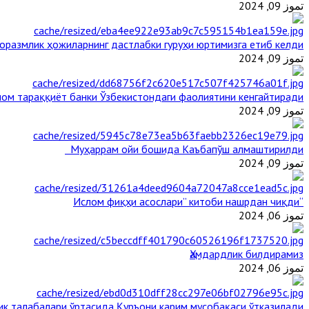
تموز 09, 2024
оразмлик ҳожиларнинг дастлабки гуруҳи юртимизга етиб келди
تموز 09, 2024
ом тараққиёт банки Ўзбекистондаги фаолиятини кенгайтиради
تموز 09, 2024
Муҳаррам ойи бошида Каъбапўш алмаштирилди
تموز 09, 2024
“Ислом фиқҳи асослари” китоби нашрдан чиқди
تموز 06, 2024
Ҳамдардлик билдирамиз
تموز 06, 2024
ик талабалари ўртасида Қуръони карим мусобақаси ўтказилади