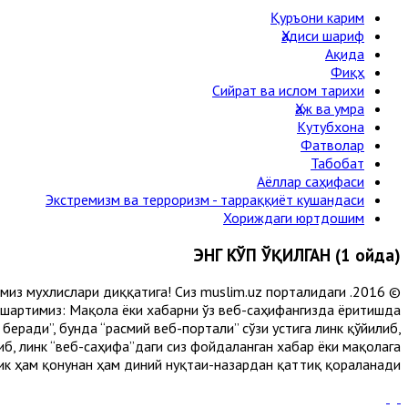
Қуръони карим
Ҳадиси шариф
Ақида
Фиқҳ
Сийрат ва ислом тарихи
Ҳаж ва умра
Кутубхона
Фатволар
Табобат
Аёллар саҳифаси
Экстремизм ва терроризм - тарраққиёт кушандаси
Хориждаги юртдошим
ЭНГ КЎП ЎҚИЛГАН (1 ойда)
лимиз мухлислари диққатига! Сиз muslim.uz порталидаги
 шартимиз: Мақола ёки хабарни ўз веб-саҳифангизда ёритишда
еради”, бунда “расмий веб-портали” сўзи устига линк қўйилиб,
либ, линк “веб-саҳифа”даги сиз фойдаланган хабар ёки мақолага
ик ҳам қонунан ҳам диний нуқтаи-назардан қаттиқ қораланади.