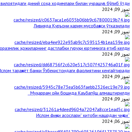
 вилоятидаги диний соҳа ходимлари билан учрашув бўлиб ўтди
تموز 09, 2024
Ливияда Қуръони карим мусобақаси ўтказилади
تموز 09, 2024
оразмлик ҳожиларнинг дастлабки гуруҳи юртимизга етиб келди
تموز 09, 2024
слом тараққиёт банки Ўзбекистондаги фаолиятини кенгайтиради
تموز 09, 2024
Муҳаррам ойи бошида Каъбапўш алмаштирилди
تموز 09, 2024
“Ислом фиқҳи асослари” китоби нашрдан чиқди
تموز 06, 2024