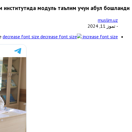
м институтида модуль таълим учун қабул бошланди
muslim.uz
- تموز 11, 2024
e
decrease font size
increase font size