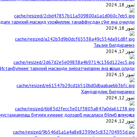
تموز 18, 2024
даги тарихий масжид узоқ йиллик танаффусдан сўнг яна очилди
تموز 18, 2024
Таъзия билдирамиз
تموز 17, 2024
Истанбулнинг тарихий масжиди зиёратчиларни яна қарши олади
تموز 15, 2024
Ҳамдардлик билдирамиз
تموز 12, 2024
стаҳкамлаш бугунги куннинг долзарб масаласи бўлиб қолмоқда
تموز 12, 2024