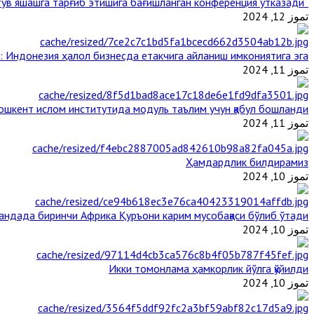
“Ал-Азҳар” Таиландда динларнинг тинч-тотув яшашга тарғиб этишига бағишланган конференция ўтказади
تموز 12, 2024
: Индонезия ҳалол бизнесда етакчига айланиш имкониятига эга
تموز 11, 2024
ошкент ислом институтида модуль таълим учун қабул бошланди
تموز 11, 2024
Ҳамдардлик билдирамиз
تموز 10, 2024
гандада биринчи Aфрика Қуръони карим мусобақаси бўлиб ўтади
تموز 10, 2024
Икки томонлама ҳамкорлик йўлга қўйилди
تموز 10, 2024