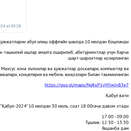
ҳужжатларни қабул қилиш оффлайн шаклда 10 июлдан бошланди.
ик-ташкилий ишлар амалга оширилиб, абитуриентлар учун барча
шарт-шароитлар ҳозирланган.
н. Махсус хона эълонлар ва ҳужжатлар доскалари, компьютер ва
никалари, концелярия ва мебель жиҳозлари билан таъминланган.
https://goo.gl/maps/Ng8xP1yVfJwJvB3e7
Қабул вақти:
"Қабул-2024" 10 июлдан 30 июль, соат 18:00гача давом этади.
09:00 - 17:00
Тушлик: 12:30 - 13:30
Якшанба дам