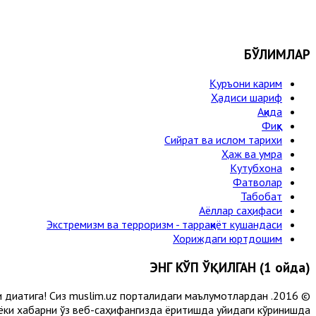
БЎЛИМЛАР
Қуръони карим
Ҳадиси шариф
Ақида
Фиқҳ
Сийрат ва ислом тарихи
Ҳаж ва умра
Кутубхона
Фатволар
Табобат
Аёллар саҳифаси
Экстремизм ва терроризм - тарраққиёт кушандаси
Хориждаги юртдошим
ЭНГ КЎП ЎҚИЛГАН (1 ойда)
и диққатига! Сиз muslim.uz порталидаги маълумотлардан
 ёки хабарни ўз веб-саҳифангизда ёритишда қуйидаги кўринишда