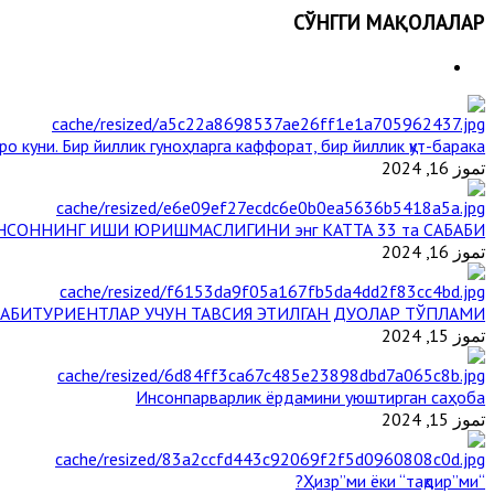
СЎНГГИ МАҚОЛАЛАР
ро куни. Бир йиллик гуноҳларга каффорат, бир йиллик қут-барака
تموز 16, 2024
НСОННИНГ ИШИ ЮРИШМАСЛИГИНИ энг КАТТА 33 та САБАБИ
تموز 16, 2024
АБИТУРИЕНТЛАР УЧУН ТАВСИЯ ЭТИЛГАН ДУОЛАР ТЎПЛАМИ
تموز 15, 2024
Инсонпарварлик ёрдамини уюштирган саҳоба
تموز 15, 2024
“Ҳизр”ми ёки “тақдир”ми?