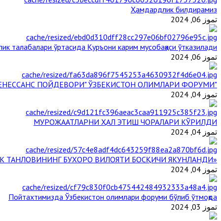
Ҳамдардлик билдирамиз
تموز 06, 2024
ик талабалари ўртасида Қуръони карим мусобақаси ўтказилади
تموز 06, 2024
"БУЮК АЖДОДЛАР МЕРОСИ – III РЕНЕССАНС ПОЙДЕВОРИ" ЎЗБЕКИСТОН ОЛИМЛАРИ ФОРУМИ
تموز 04, 2024
МУРОЖААТЛАРНИ ҲАЛ ЭТИШ ЧОРАЛАРИ КЎРИЛДИ
تموز 04, 2024
«ЙИЛ ИМОМИ – 2024» КЎРИК ТАНЛОВИНИНГ БУХОРО ВИЛОЯТИ БОСҚИЧИ ЯКУНЛАНДИ
تموز 04, 2024
Пойтахтимизда Ўзбекистон олимлари форуми бўлиб ўтмоқда
تموز 03, 2024