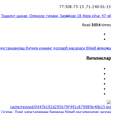
71-240-01-15, 77-308-73-13
:
Тошкент шаҳар, Олмазор тумани, Зарқайнар 18-берк кўча, 47-уй.
Read
3034
times
таҳкамлаш бугунги куннинг долзарб масаласи бўлиб қолмоқда »
Янгиликлар
 Сезгин: Дунё хариталарини биринчи бўлиб мусулмонлар чизган