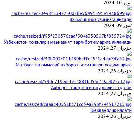
تموز 10, 2024
Яхшилигимиз ўзимизга қайтади
تموز 09, 2024
Ўзбекистон ҳожилари маънавият тарғиботчиларига айланади
حزيران 27, 2024
Матбуот ва оммавий ахборот воситалари ходимларига
حزيران 26, 2024
Ахборот тарқатиш ва журналист одоби
حزيران 27, 2024
Гиёҳвандлик иллати
حزيران 26, 2024