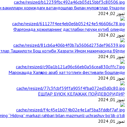
и вакиллари хориждаги ватандошлар билан мулоқотлар ўтказди
تموز 02, 2024
Фарғонада ҳожиларнинг дастлабки гуруҳи кутиб олинди
تموز 02, 2024
тлар Ташкилоти Бош котиби Ҳазрати Имом мажмуасида бўлди
تموز 01, 2024
Марокашда Халқаро араб хаттотлиги фестивали бошланди
تموز 01, 2024
ЁШЛАР БУЮК КЕЛАЖАК ПОЙДЕВОРИДИР
تموز 01, 2024
ining “Hidoya” markazi rahbari bilan mazmunli uchrashuv bo’lib o’tdi
تموز 01, 2024