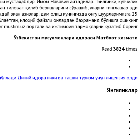
ши мустаҳабдир. Имом Нававий айтадилар: “Билгинки, кўпчилик
н тиловат қилиб беришларини сўрашиб, уларни тинглашар эди”.
ундай экан азизлар, дам олиш кунингизда онгу шуурларимизга
ўлаётган, илоҳий файзли онлардан баҳраманд бўлишга ошиқинг.
нг muslim.uz портали ва ижтимоий тармоқларни кузатиб боринг.
Ўзбекистон мусулмонлари идораси Матбуот хизмати
Read
3824
times
 йўллади
Диний идора ички ва ташқи туризм учун лицензия олди »
Янгиликлар