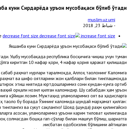
ба куни Сирдарёда Қуръон мусобақаси бўлиб ўтади
muslim.uz.umi
- شباط 23, 2018
e
decrease font size
increase font size
тади. Ушбу мусобақада республика босқичига чиқиш учун туман
ўлга киритган 10 нафар қори, 4 нафар қория ҳаракат қилишади.
и сабаб раҳмат нурлари таралмоқда, Аллоҳ таолонинг Каломига
 раҳмат ва шифо оятларини жон қалблари билан тинглашмоқда.
иштирок этиш ниятида юртдошларимиз сони кундан-кунга ортиб
ваҳий орқали нозил қилган каломидир. Шу сабабдан ҳам Қуръон
рнига қўйиши лозим. Мужтаҳид уламоларимиз оят ва ҳадисларга
лоҳ таоло бу борада Ўзининг каломида шундай марҳамат қилган:
и тинглангиз ва сукут сақлангиз! Шояд (шунда) раҳм қилингайсиз!”.
даларга асосан, уламоларимиз Қуръони карим тиловат қилинганда
улоқ солмасдан бошқа гап-сўзлар билан машғул бўлиш, шариатга
нисбатан одобсизлик бўлишини айтишган.