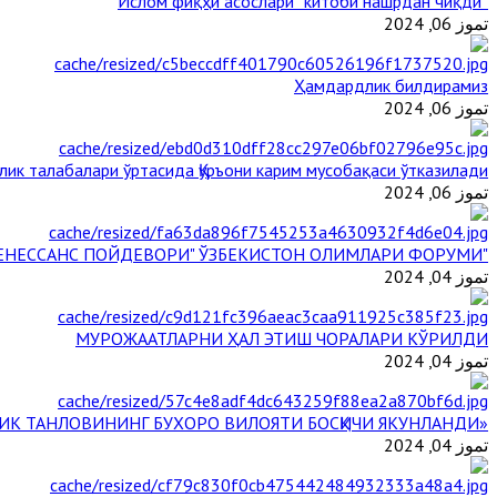
“Ислом фиқҳи асослари” китоби нашрдан чиқди
تموز 06, 2024
Ҳамдардлик билдирамиз
تموز 06, 2024
лик талабалари ўртасида Қуръони карим мусобақаси ўтказилади
تموز 06, 2024
"БУЮК АЖДОДЛАР МЕРОСИ – III РЕНЕССАНС ПОЙДЕВОРИ" ЎЗБЕКИСТОН ОЛИМЛАРИ ФОРУМИ
تموز 04, 2024
МУРОЖААТЛАРНИ ҲАЛ ЭТИШ ЧОРАЛАРИ КЎРИЛДИ
تموز 04, 2024
«ЙИЛ ИМОМИ – 2024» КЎРИК ТАНЛОВИНИНГ БУХОРО ВИЛОЯТИ БОСҚИЧИ ЯКУНЛАНДИ
تموز 04, 2024