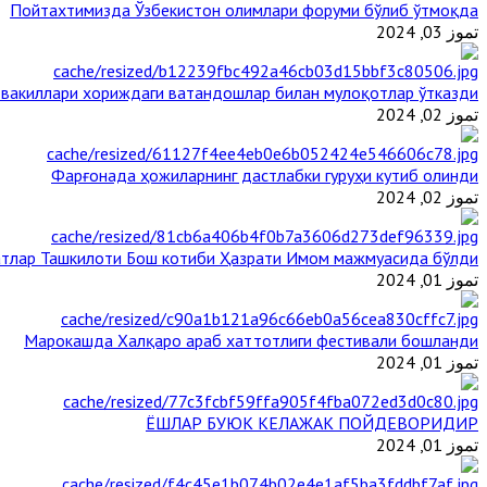
Пойтахтимизда Ўзбекистон олимлари форуми бўлиб ўтмоқда
تموز 03, 2024
 вакиллари хориждаги ватандошлар билан мулоқотлар ўтказди
تموز 02, 2024
Фарғонада ҳожиларнинг дастлабки гуруҳи кутиб олинди
تموز 02, 2024
тлар Ташкилоти Бош котиби Ҳазрати Имом мажмуасида бўлди
تموز 01, 2024
Марокашда Халқаро араб хаттотлиги фестивали бошланди
تموز 01, 2024
ЁШЛАР БУЮК КЕЛАЖАК ПОЙДЕВОРИДИР
تموز 01, 2024