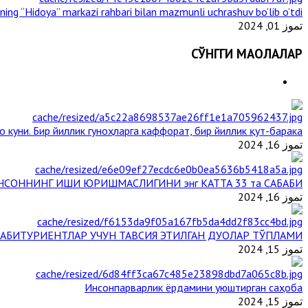
ining “Hidoya” markazi rahbari bilan mazmunli uchrashuv bo’lib o’tdi
تموز 01, 2024
СЎНГГИ МАҚОЛАЛАР
 куни. Бир йиллик гуноҳларга каффорат, бир йиллик қут-барака
تموز 16, 2024
НСОННИНГ ИШИ ЮРИШМАСЛИГИНИ энг КАТТА 33 та САБАБИ
تموز 16, 2024
АБИТУРИЕНТЛАР УЧУН ТАВСИЯ ЭТИЛГАН ДУОЛАР ТЎПЛАМИ
تموز 15, 2024
Инсонпарварлик ёрдамини уюштирган саҳоба
تموز 15, 2024