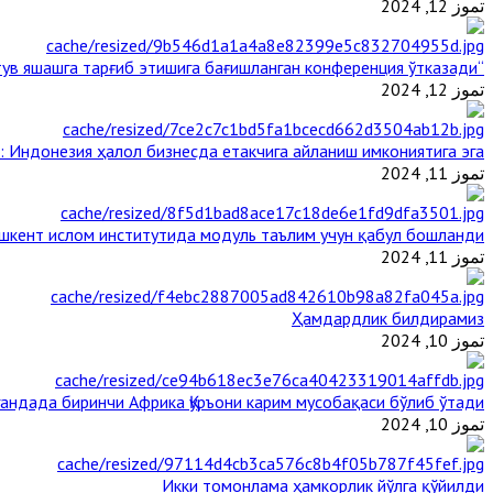
تموز 12, 2024
“Ал-Азҳар” Таиландда динларнинг тинч-тотув яшашга тарғиб этишига бағишланган конференция ўтказади
تموز 12, 2024
: Индонезия ҳалол бизнесда етакчига айланиш имкониятига эга
تموز 11, 2024
шкент ислом институтида модуль таълим учун қабул бошланди
تموز 11, 2024
Ҳамдардлик билдирамиз
تموز 10, 2024
гандада биринчи Aфрика Қуръони карим мусобақаси бўлиб ўтади
تموز 10, 2024
Икки томонлама ҳамкорлик йўлга қўйилди