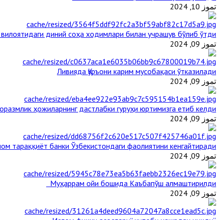
تموز 10, 2024
 вилоятидаги диний соҳа ходимлари билан учрашув бўлиб ўтди
تموز 09, 2024
Ливияда Қуръони карим мусобақаси ўтказилади
تموز 09, 2024
оразмлик ҳожиларнинг дастлабки гуруҳи юртимизга етиб келди
تموز 09, 2024
ом тараққиёт банки Ўзбекистондаги фаолиятини кенгайтиради
تموز 09, 2024
Муҳаррам ойи бошида Каъбапўш алмаштирилди
تموز 09, 2024