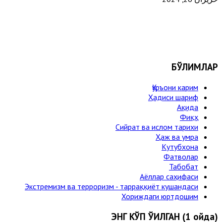
БЎЛИМЛАР
Қуръони карим
Ҳадиси шариф
Ақида
Фиқҳ
Сийрат ва ислом тарихи
Ҳаж ва умра
Кутубхона
Фатволар
Табобат
Аёллар саҳифаси
Экстремизм ва терроризм - тарраққиёт кушандаси
Хориждаги юртдошим
ЭНГ КЎП ЎҚИЛГАН (1 ойда)