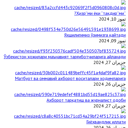
“Ҳизр”ми ёки “тақдир”ми?
تموز 10, 2024
Яхшилигимиз ўзимизга қайтади
تموز 09, 2024
Ўзбекистон ҳожилари маънавият тарғиботчиларига айланади
حزيران 27, 2024
Матбуот ва оммавий ахборот воситалари ходимларига
حزيران 26, 2024
Ахборот тарқатиш ва журналист одоби
حزيران 27, 2024
Гиёҳвандлик иллати
حزيران 26, 2024