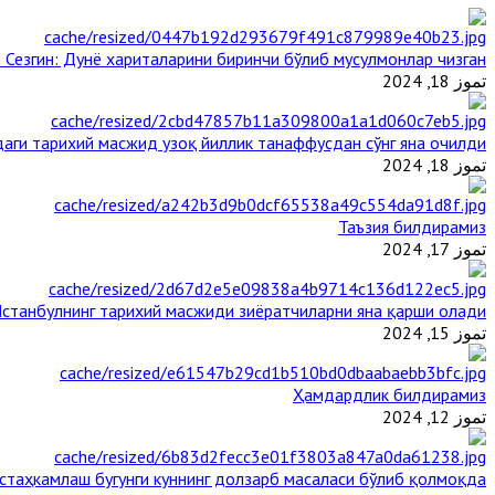
 Сезгин: Дунё хариталарини биринчи бўлиб мусулмонлар чизган
تموز 18, 2024
аги тарихий масжид узоқ йиллик танаффусдан сўнг яна очилди
تموز 18, 2024
Таъзия билдирамиз
تموز 17, 2024
станбулнинг тарихий масжиди зиёратчиларни яна қарши олади
تموز 15, 2024
Ҳамдардлик билдирамиз
تموز 12, 2024
таҳкамлаш бугунги куннинг долзарб масаласи бўлиб қолмоқда