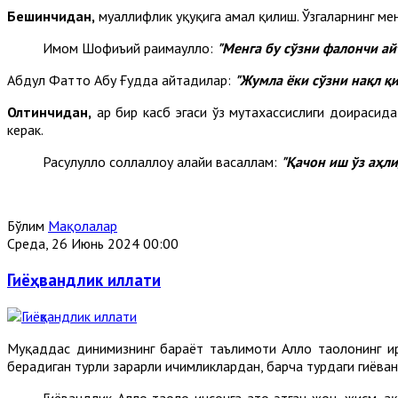
Бешинчидан,
муаллифлик ҳуқуқига амал қилиш. Ўзгаларнинг ме
Имом Шофиъий раҳимаҳуллоҳ:
"
Ме
нга бу сўзни фалончи ай
Абдул Фаттоҳ Абу Ғудда айтадилар:
"Жумла ёки сўзни нақл қ
Олтинчидан,
ҳар бир касб эгаси ўз мутахассислиги доирасид
керак.
Расулуллоҳ соллаллоҳу алайҳи васаллам:
"
Қа
чон иш ўз аҳл
Бўлим
Мақолалар
Среда, 26 Июнь 2024 00:00
Гиёҳвандлик иллати
Муқаддас динимизнинг барҳаёт таълимоти Аллоҳ таолонинг ир
берадиган турли зарарли ичимликлардан, барча турдаги гиёҳва
Гиёҳвандлик Аллоҳ таолo инсонга ато этган жон, жисм, 