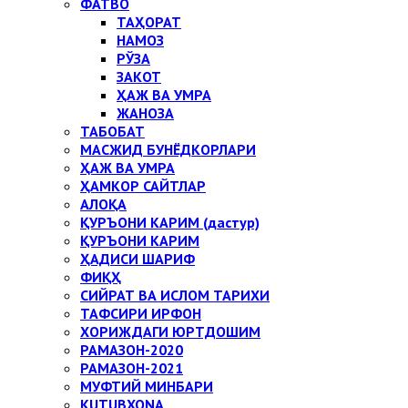
ФАТВО
ТАҲОРАТ
НАМОЗ
РЎЗА
ЗАКОТ
ҲАЖ ВА УМРА
ЖАНОЗА
ТАБОБАТ
МАСЖИД БУНЁДКОРЛАРИ
ҲАЖ ВА УМРА
ҲАМКОР САЙТЛАР
АЛОҚА
ҚУРЪОНИ КАРИМ (дастур)
ҚУРЪОНИ КАРИМ
ҲАДИСИ ШАРИФ
ФИҚҲ
СИЙРАТ ВА ИСЛОМ ТАРИХИ
ТАФСИРИ ИРФОН
ХОРИЖДАГИ ЮРТДОШИМ
РАМАЗОН-2020
РАМАЗОН-2021
МУФТИЙ МИНБАРИ
KUTUBXONA