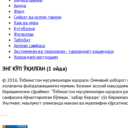
Ақида
Фиқҳ
Сийрат ва ислом тарихи
Ҳаж ва умра
Кутубхона
Фатволар
Табобат
Аёллар саҳифаси
Экстремизм ва терроризм - тарраққиёт кушандаси
Хориждаги юртдошим
ЭНГ КЎП ЎҚИЛГАН (1 ойда)
© 2016. Ўзбекистон мусулмонлари идораси. Оммавий ахборот 
хоҳлаганча фойдаланишингиз мумкин. Бизнинг асосий мақсадими
беришингизни сўраймиз: “Ўзбекистон мусулмонлари идораси рас
саҳифасига йўналтирилган бўлиши, “хабар беради” сўз бирикмас
Унутманг, маълумот олинганда манзил ва муаллифни кўрсатмасл