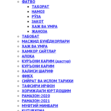
ФАТВО
ТАҲОРАТ
НАМОЗ
РЎЗА
ЗАКОТ
ҲАЖ ВА УМРА
ЖАНОЗА
ТАБОБАТ
МАСЖИД БУНЁДКОРЛАРИ
ҲАЖ ВА УМРА
ҲАМКОР САЙТЛАР
АЛОҚА
ҚУРЪОНИ КАРИМ (дастур)
ҚУРЪОНИ КАРИМ
ҲАДИСИ ШАРИФ
ФИҚҲ
СИЙРАТ ВА ИСЛОМ ТАРИХИ
ТАФСИРИ ИРФОН
ХОРИЖДАГИ ЮРТДОШИМ
РАМАЗОН-2020
РАМАЗОН-2021
МУФТИЙ МИНБАРИ
KUTUBXONA