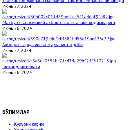
Ўзбекистон ҳожилари маънавият тарғиботчиларига айланади
Июнь 27, 2024
Матбуот ва оммавий ахборот воситалари ходимларига
Июнь 26, 2024
Ахборот тарқатиш ва журналист одоби
Июнь 27, 2024
Гиёҳвандлик иллати
Июнь 26, 2024
БЎЛИМЛАР
Қуръони карим
Ҳадиси шариф