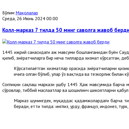
Бўлим
Мақолалар
Среда, 26 Июнь 2024 00:00
Колл-марказ 7 тилда 50 минг саволга жавоб берд
1445 ҳижрий санасидаги ҳаж мавсуми бошланганидан буён Сау
қилиб, зиёратчиларга бир неча тилларда хизмат кўрсатган, де
Кўрсатилаётган хизматлар орасида зиёратчиларни қизиқ
ичига олган бўлиб, улар ўз вақтида ва тезкорлик билан к
Соғлиқни сақлаш маркази ушбу 1445 Ҳаж мавсумида барча ма
сўровлар, тиббий маслаҳатлар ва шошилинч шикоятларни қабул
Марказ шунингдек, муқаддас қадамжолардаги барча тиб
беради, етти тилда: инглиз, урду, француз, индонез, тур