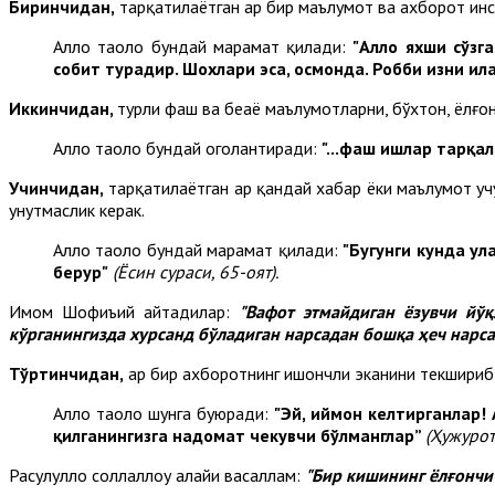
Биринчидан,
тарқатилаётган ҳар бир маълумот ва ахборот ин
Аллоҳ таоло бундай марҳамат қилади:
"Аллоҳ яхши сўз
собит турадир. Шохлари эса, осмонда. Робби изни ил
Иккинчидан,
турли фаҳш ва беҳаё маълумотларни, бўхтон, ёлғ
Аллоҳ таоло бундай огоҳлантиради:
"...фаҳш ишлар тарқ
Учинчидан,
тарқатилаётган ҳар қандай хабар ёки маълумот у
унутмаслик керак.
Аллоҳ таоло бундай марҳамат қилади:
"Бугунги кунда ул
берур"
(Ёсин сураси, 65-оят).
Имом Шофиъий айтадилар:
"Вафот этмайдиган ёзувчи йўқ
кўрганингизда хурсанд бўладиган нарсадан бошқа ҳеч нарса 
Тўртинчидан,
ҳар бир ахборотнинг ишончли эканини текшириб,
Аллоҳ таоло шунга буюради:
"
Эй, иймон келтирганлар! 
қилганингизга надомат чекувчи бўлманглар”
(Ҳужурот 
Расулуллоҳ соллаллоҳу алайҳи васаллам:
"
Б
ир кишининг ёлғончи