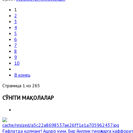
1
2
3
4
5
6
7
8
9
10
В конец
Страница 1 из 265
СЎНГГИ МАҚОЛАЛАР
Ғафлатда қолманг! Ашуро куни. Бир йиллик гуноҳларга каффорат