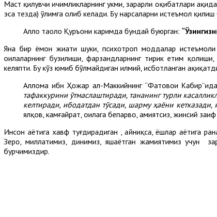
Маст қилувчи ичимликларнинг ҳукми, зарарли оқибатлари ҳақидаг
эса тезда) ўлимга олиб келади. Бу нарсаларни истеъмол қилиш б
Аллоҳ таоло Қуръони каримда бундай буюрган:
“Ўзингизн
Яна бир ёмон жиҳати шуки, психотроп моддалар истеъмоли
оилаларнинг бузилиши, фарзандларнинг тирик етим қолиши,
келяпти. Бу кўз юмиб бўлмайдиган илмий, исботланган ҳақиқатд
Аллома ибн Ҳожар ал-Маккийнинг “Фатовои Кабир”ид
тафаккурини ўтмаслаштиради, тананинг турли касалликл
келтиради, ибодатдан тўсади, шарму ҳаёни кетказади, 
ялқов, камғайрат, оилага бепарво, ҳамиятсиз, жинсий за
Инсон ҳаётига хавф туғдирадиган , айниқса, ёшлар ҳаётига ра
Зеро, миллатимиз, динимиз, яшаётган жамиятимиз учун за
бурчимиздир.