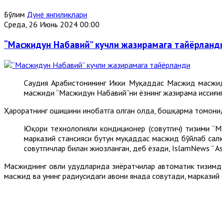
Бўлим
Дунё янгиликлари
Среда, 26 Июнь 2024 00:00
“Масжидун Набавий” кучли жазирамага тайёрланд
Саудия Арабистонининг Икки Муқаддас Масжид масжид
масжиди “Масжидун Набавий”ни ёзнинг жазирама иссиғиг
Ҳароратнинг ошишини инобатга олган ҳолда, бошқарма томони
Юқори технологияли кондиционер (совутгич) тизими “М
марказий стансияси бутун муқаддас масжид бўйлаб салқ
совутгичлар билан жиҳозланган, деб ёзади, IslamNews “ As
Масжиднинг ҳовли ҳудудларида зиёратчилар автоматик тизимд
масжид ва унинг радиусидаги ҳавони янада совутади, марказий