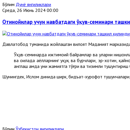
Бўлим
Дунё янгиликлари
Среда, 26 Июнь 2024 00:00
Отинойилар учун навбатдаги ўқув-семинари ташк
Давлатобод туманида жойлашган вилоят Маданият марказида 
Ўқув-семинарда ижтимоий байрамлар ва уларни нишонлаш
ва оилада аёлларнинг ҳуқуқ ва бурчлари, эр-хотин, қай
англаш ҳамда уни жамиятга тўғри ва тизимли тушунтириш
Шунингдек, Ислом динида ширк, бидъат-хурофот тушунчалари,
Бўлим
Ўзбекистон янгиликлари