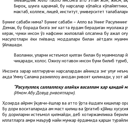
Бироқ, шунга қарамай, бу нарсалар кўпайса кўпайяптики
мактаб, коллеж, лицей, институт, университет талабалари
Бунинг сабаби нима? Бунинг сабаби – Аллоҳ ва Унинг Расулини
Демак, бу борада бизга энг катта ёрдам берадиган муолажа р
керак, чунки инсон ўз нафсини жиловлай олсагина бу ажал оғу
маҳсулотлари ёки гиёҳванд моддалари билан ҳаётдаги муам
ўйлашади.
Ваҳоланки, уларни истеъмол қилган билан бу муаммолар 
чиқаради, холос. Ожизу нотавон инсон буни билиб туриб
Инсонга зарар келтирувчи нарсалардан айниқса энг улуғ неъм
ҳақда Умму Салама разияллоҳу анҳодан ривоят қилинади, у зот а
“Расулуллоҳ саллаллоҳу алайҳи васаллам ҳар қандай 
(Имом Абу Довуд ривоятлари).
Ҳозирда айрим ўқувчи-ёшлар ва ҳатто ўрта ёшдаги кишилар ор
Бу дори воситаларида ҳам маст қилиш ва ўргатиб қўйиш хусус
бу дориларни истеъмол қилмайди, деб хотиржамликка берилиш 
иллатларга амри маъруф наҳйи мункар ёрдамида қарши турайли