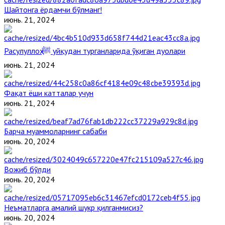
Шайтонга ёрдамчи бўлманг!
июнь. 21, 2024
Расулуллоҳ ﷺ уйқудан турганларида ўқиган дуолари
июнь. 21, 2024
Фақат ёши катталар учун
июнь. 21, 2024
Барча муаммоларнинг сабаби
июнь. 20, 2024
Вожиб бўлди
июнь. 20, 2024
Неъматларга амалий шукр қилганмисиз?
июнь. 20, 2024