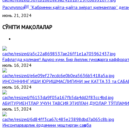
Расулуллоҳ ﷺ “Қабримни қайта-қайта зиёрат қилманглар” де
июнь. 21, 2024
СЎНГГИ МАҚОЛАЛАР
Ғафлатда қолманг! Ашуро куни. Бир йиллик гуноҳларга каффорат
июль. 16, 2024
ИНСОННИНГ ИШИ ЮРИШМАСЛИГИНИ энг КАТТА 33 та САБА
июль. 16, 2024
АБИТУРИЕНТЛАР УЧУН ТАВСИЯ ЭТИЛГАН ДУОЛАР ТЎПЛАМИ
июль. 15, 2024
Инсонпарварлик ёрдамини уюштирган саҳоба