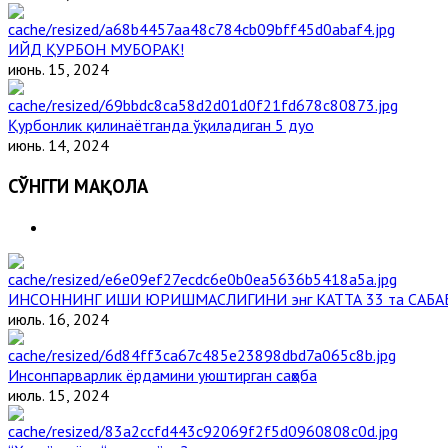
ИЙД ҚУРБОН МУБОРАК!
июнь. 15, 2024
Қурбонлик қилинаётганда ўқиладиган 5 дуо
июнь. 14, 2024
СЎНГГИ МАҚОЛА
ИНСОННИНГ ИШИ ЮРИШМАСЛИГИНИ энг КАТТА 33 та САБА
июль. 16, 2024
Инсонпарварлик ёрдамини уюштирган саҳоба
июль. 15, 2024