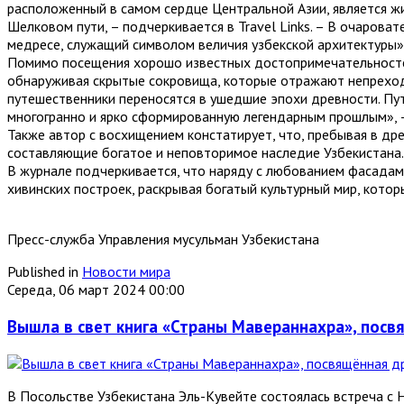
расположенный в самом сердце Центральной Азии, является жи
Шелковом пути, – подчеркивается в Travel Links. – В очаро
медресе, служащий символом величия узбекской архитектуры»
Помимо посещения хорошо известных достопримечательностей
обнаруживая скрытые сокровища, которые отражают непреходя
путешественники переносятся в ушедшие эпохи древности. Пут
многогранно и ярко сформированную легендарным прошлым», –
Также автор с восхищением констатирует, что, пребывая в др
составляющие богатое и неповторимое наследие Узбекистана.
В журнале подчеркивается, что наряду с любованием фасадам
хивинских построек, раскрывая богатый культурный мир, кото
Пресс-служба Управления мусульман Узбекистана
Published in
Новости мира
Середа, 06 март 2024 00:00
Вышла в свет книга «Страны Мавераннахра», пос
В Посольстве Узбекистана Эль-Кувейте состоялась встреча с