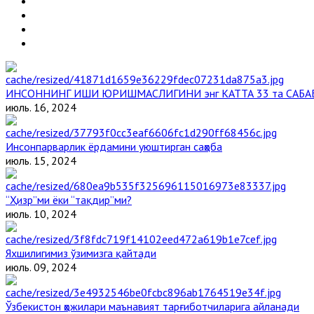
ИНСОННИНГ ИШИ ЮРИШМАСЛИГИНИ энг КАТТА 33 та САБА
июль. 16, 2024
Инсонпарварлик ёрдамини уюштирган саҳоба
июль. 15, 2024
“Ҳизр”ми ёки “тақдир”ми?
июль. 10, 2024
Яхшилигимиз ўзимизга қайтади
июль. 09, 2024
Ўзбекистон ҳожилари маънавият тарғиботчиларига айланади