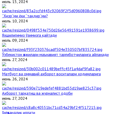
июль. 15, 2024
“Ҳизр”ми ёки “тақдир”ми?
июль. 10, 2024
Яхшилигимиз ўзимизга қайтади
июль. 09, 2024
Ўзбекистон ҳожилари маънавият тарғиботчиларига айланади
июнь. 27, 2024
Матбуот ва оммавий ахборот воситалари ходимларига
июнь. 26, 2024
Ахборот тарқатиш ва журналист одоби
июнь. 27, 2024
Гиёҳвандлик иллати