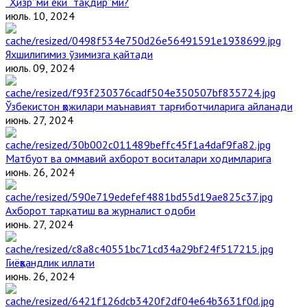
“Ҳизр”ми ёки “тақдир”ми?
июль. 10, 2024
Яхшилигимиз ўзимизга қайтади
июль. 09, 2024
Ўзбекистон ҳожилари маънавият тарғиботчиларига айланади
июнь. 27, 2024
Матбуот ва оммавий ахборот воситалари ходимларига
июнь. 26, 2024
Ахборот тарқатиш ва журналист одоби
июнь. 27, 2024
Гиёҳвандлик иллати
июнь. 26, 2024