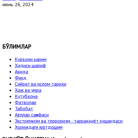
июнь. 26, 2024
БЎЛИМЛАР
Қуръони карим
Ҳадиси шариф
Ақида
Фиқҳ
Сийрат ва ислом тарихи
Ҳаж ва умра
Кутубхона
Фатволар
Табобат
Аёллар саҳифаси
Экстремизм ва терроризм - тарраққиёт кушандаси
Хориждаги юртдошим