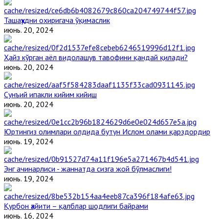
Ташаҳҳудни охиригача ўқимаслик
июнь. 20, 2024
Ҳайз кўрган аёл видолашув тавофини қандай қилади?
июнь. 20, 2024
Сунъий ипакли кийим кийиш
июнь. 20, 2024
Юртингиз олимлари олдида бутун Ислом олами қарздордир
июнь. 19, 2024
Энг ачинарлиси - жаннатда сизга жой бўлмаслиги!
июнь. 19, 2024
Қурбон ҳайити – қалблар шодлиги байрами
июнь. 16, 2024