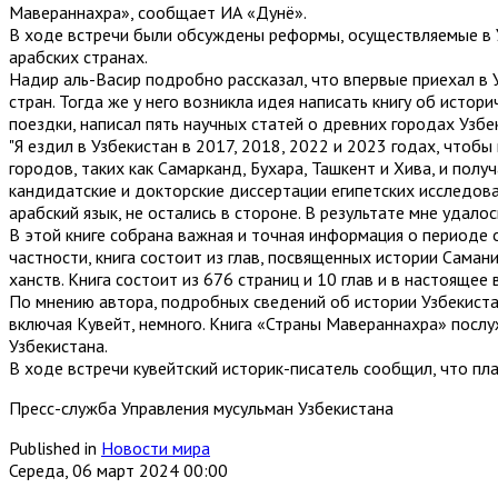
Мавераннахра», сообщает ИА «Дунё».
В ходе встречи были обсуждены реформы, осуществляемые в Уз
арабских странах.
Надир аль-Васир подробно рассказал, что впервые приехал в У
стран. Тогда же у него возникла идея написать книгу об исто
поездки, написал пять научных статей о древних городах Узбе
"Я ездил в Узбекистан в 2017, 2018, 2022 и 2023 годах, чтобы
городов, таких как Самарканд, Бухара, Ташкент и Хива, и пол
кандидатские и докторские диссертации египетских исследова
арабский язык, не остались в стороне. В результате мне удало
В этой книге собрана важная и точная информация о периоде 
частности, книга состоит из глав, посвященных истории Саман
ханств. Книга состоит из 676 страниц и 10 глав и в настоящее
По мнению автора, подробных сведений об истории Узбекиста
включая Кувейт, немного. Книга «Страны Мавераннахра» посл
Узбекистана.
В ходе встречи кувейтский историк-писатель сообщил, что пл
Пресс-служба Управления мусульман Узбекистана
Published in
Новости мира
Середа, 06 март 2024 00:00