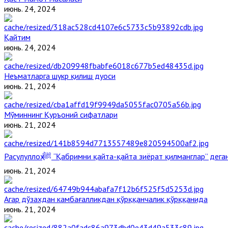
июнь. 24, 2024
Қайтим
июнь. 24, 2024
Неъматларга шукр қилиш дуоси
июнь. 21, 2024
Мўминнинг Қуръоний сифатлари
июнь. 21, 2024
Расулуллоҳ ﷺ “Қабримни қайта-қайта зиёрат қилманглар” де
июнь. 21, 2024
Агар дўзахдан камбағалликдан қўрққанчалик қўрққанида
июнь. 21, 2024