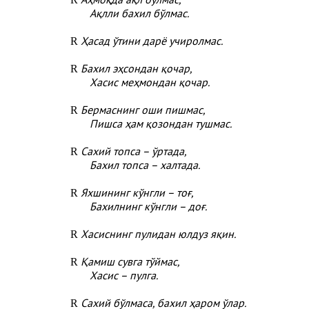
Ақлли бахил бўлмас.
Ҳасад ўтини дарё учиролмас.
R
Бахил эҳсондан қочар,
R
Хасис меҳмондан қочар.
Бермаснинг оши пишмас,
R
Пишса ҳам қозондан тушмас.
Сахий топса – ўртада,
R
Бахил топса – халтада.
Яхшининг кўнгли – тоғ,
R
Бахилнинг кўнгли – доғ.
Хасиснинг пулидан юлдуз яқин.
R
Қамиш сувга тўймас,
R
Хасис – пулга.
Сахий бўлмаса, бахил ҳаром ўлар.
R