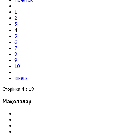
1
2
3
4
5
6
7
8
9
10
Кінець
Сторінка 4 з 19
Мақолалар