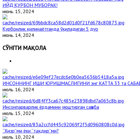
ИЙД ҚУРБОН МУБОРАК!
июнь. 15, 2024
Қурбонлик қилинаётганда ўқиладиган 5 дуо
июнь. 14, 2024
СЎНГГИ МАҚОЛА
ИНСОННИНГ ИШИ ЮРИШМАСЛИГИНИ энг КАТТА 33 та САБА
июль. 16, 2024
Инсонпарварлик ёрдамини уюштирган саҳоба
июль. 15, 2024
“Ҳизр”ми ёки “тақдир”ми?
июль. 10, 2024