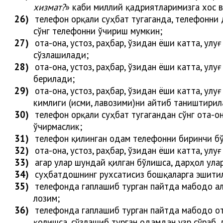
х
из
м
а
т
?
» каби миллий қадриятларимизга хос в
26)
телефон орқали суҳбат тугаганда, телефонни 
сўнг телефонни ўчириш
мумкин
;
27)
ота-она, устоз, раҳбар, ўзидан ёши катта, ул
сўзлаши
лади
;
28)
ота-она, устоз, раҳбар, ўзидан ёши катта, улу
бери
лади
;
29)
ота-она, устоз, раҳбар, ўзидан ёши катта, ул
кимлиги (исми, лавозими)ни айтиб таништири
л
30)
телефон ор
қали суҳбат тугагандан сўнг
ота-он
ўчирмаслик;
31)
телефон қилинган одам телефонни биринчи б
32)
ота-она, устоз, раҳбар, ўзидан ёши катта, улу
33)
агар улар шундай қилган бўлишса, дарҳол ула
34)
суҳбатдошнинг рухсатисиз бошқаларга эшити
35)
телефонда гаплашиб турган пайтда мабодо ал
лозим;
36)
телефонда гаплашиб турган пайтда мабодо ота
қолишса, сўзлашиб турган одамдан узр сўраб, 