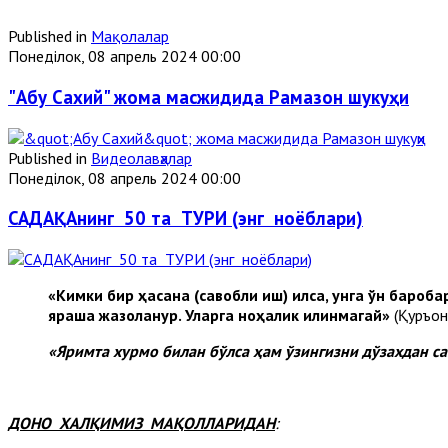
Published in
Мақолалар
Понеділок, 08 апрель 2024 00:00
"Абу Сахий" жома масжидида Рамазон шукуҳи
Published in
Видеолавҳалар
Понеділок, 08 апрель 2024 00:00
САДАҚАнинг 50 та ТУРИ (энг ноёблари)
«Кимки бир ҳасана (савобли иш) қилса, унга ўн бароба
яраша жазоланур. Уларга ноҳақлик қилинмагай»
(Қуръон
«Яримта хурмо билан бўлса ҳам ўзингизни дўзахдан са
ДОНО ХАЛҚИМИЗ МАҚОЛЛАРИДАН
: