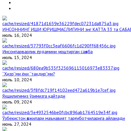
ИНСОННИНГ ИШИ ЮРИШМАСЛИГИНИ энг КАТТА 33 та САБА
июль. 16, 2024
Инсонпарварлик ёрдамини уюштирган саҳоба
июль. 15, 2024
“Ҳизр”ми ёки “тақдир”ми?
июль. 10, 2024
Яхшилигимиз ўзимизга қайтади
июль. 09, 2024
Ўзбекистон ҳожилари маънавият тарғиботчиларига айланади
июнь. 27, 2024