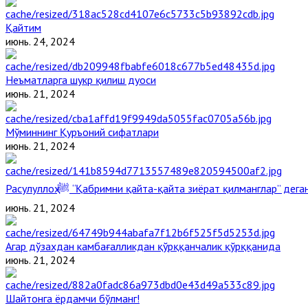
Қайтим
июнь. 24, 2024
Неъматларга шукр қилиш дуоси
июнь. 21, 2024
Мўминнинг Қуръоний сифатлари
июнь. 21, 2024
Расулуллоҳ ﷺ “Қабримни қайта-қайта зиёрат қилманглар” де
июнь. 21, 2024
Агар дўзахдан камбағалликдан қўрққанчалик қўрққанида
июнь. 21, 2024
Шайтонга ёрдамчи бўлманг!