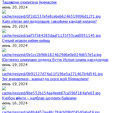
Ташаҳҳудни охиригача ўқимаслик
июнь. 20, 2024
Ҳайз кўрган аёл видолашув тавофини қандай қилади?
июнь. 20, 2024
Сунъий ипакли кийим кийиш
июнь. 20, 2024
Юртингиз олимлари олдида бутун Ислом олами қарздордир
июнь. 19, 2024
Энг ачинарлиси - жаннатда сизга жой бўлмаслиги!
июнь. 19, 2024
Қурбон ҳайити – қалблар шодлиги байрами
июнь. 16, 2024