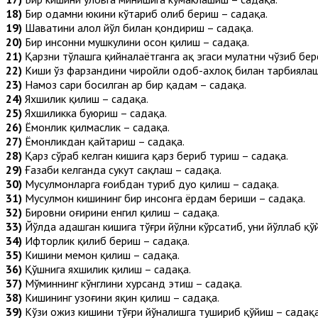
18)
Бир одамни юкини кўтариб олиб бериш – садақа.
19)
Шаҳватини ҳалол йўл билан қондириш – садақа.
20)
Бир инсонни мушкулини осон қилиш – садақа.
21)
Қарзни тўлашга қийналаётганга ҳақ эгаси муҳлатни чўзиб бер
22)
Киши ўз фарзандини чиройли одоб-ахлоқ билан тарбиялаш
23)
Намоз сари босилган ҳар бир қадам – садақа.
24)
Яхшилик қилиш – садақа.
25)
Яхшиликка буюриш – садақа.
26)
Ёмонлик қилмаслик – садақа.
27)
Ёмонликдан қайтариш – садақа.
28)
Қарз сўраб келган кишига қарз бериб туриш – садақа.
29)
Ғазаби келганда сукут сақлаш – садақа.
30)
Мусулмонларга ғоибдан туриб дуо қилиш – садақа.
31)
Мусулмон кишининг бир инсонга ёрдам бериши – садақа.
32)
Бировни оғирини енгил қилиш – садақа.
33)
Йўлда адашган кишига тўғри йўлни кўрсатиб, уни йўллаб қў
34)
Ифторлик қилиб бериш – садақа.
35)
Кишини меҳмон қилиш – садақа.
36)
Қўшнига яхшилик қилиш – садақа.
37)
Мўминнинг кўнглини хурсанд этиш – садақа.
38)
Кишининг узоғини яқин қилиш – садақа.
39)
Кўзи ожиз кишини тўғри йўналишга тушириб қўйиш – садақа