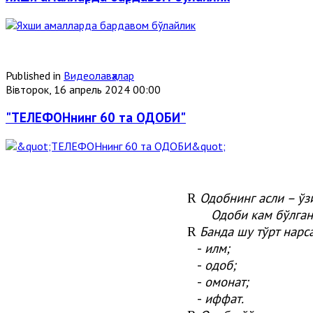
Published in
Видеолавҳалар
Вівторок, 16 апрель 2024 00:00
"ТЕЛЕФОНнинг 60 та ОДОБИ"
Одобнинг асли – ўз
R
Одоби кам бўлган 
Банда шу тўрт нарс
R
-
илм;
-
одоб;
-
омонат;
-
иффат.