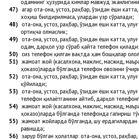
одамнинг ҳузурида кимлар мавжуд эканлигин
47)
агар ота-она, устоз, раҳбар, ўзидан ёши кат
хо
ҳ
иш билдирилмаса, улардан узр сўра
лади
;
48)
ота-она, устоз, раҳбар, ўзидан ёши катта, улу
ортиқча олмаслик;
49)
ота-она, устоз, раҳбар, ўзидан ёши катта, улу
одам, дарҳол узр сўраб қайта телефон қил
ади
50)
сиз телефон қилган вақтда ҳам бошқалар олол
51)
жамоат жой (касалхона, мажлис, масжид, маъра
ҳоказо)ларда бўлганда телефон овозини ўчир
52)
ота-она, устоз, раҳбар, ўзидан ёши катта, улу
қўйи
лади
;
53)
ота-она, устоз, раҳбар, ўзидан ёши катта, улу
телефон қилаётганини айтиб,
дарҳол
телефон
54)
жамоат жой (касалхона, мажлис, масжид, маъра
ҳоказо)ларда бўлганда телефонда гапириш тўғ
55)
жамоат жойларда бўлганда, шу ердагилардан и
равишда
;
56)
зарур бўлган ҳолатлар: ота-она, устоз, раҳба