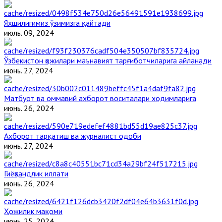
Яхшилигимиз ўзимизга қайтади
июль. 09, 2024
Ўзбекистон ҳожилари маънавият тарғиботчиларига айланади
июнь. 27, 2024
Матбуот ва оммавий ахборот воситалари ходимларига
июнь. 26, 2024
Ахборот тарқатиш ва журналист одоби
июнь. 27, 2024
Гиёҳвандлик иллати
июнь. 26, 2024
Ҳожилик мақоми
июнь. 25, 2024