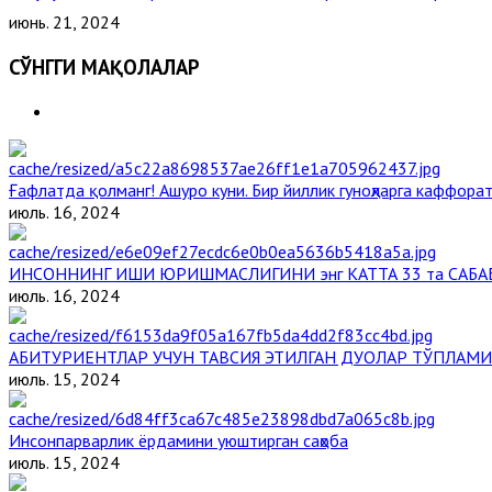
июнь. 21, 2024
СЎНГГИ МАҚОЛАЛАР
Ғафлатда қолманг! Ашуро куни. Бир йиллик гуноҳларга каффорат
июль. 16, 2024
ИНСОННИНГ ИШИ ЮРИШМАСЛИГИНИ энг КАТТА 33 та САБА
июль. 16, 2024
АБИТУРИЕНТЛАР УЧУН ТАВСИЯ ЭТИЛГАН ДУОЛАР ТЎПЛАМИ
июль. 15, 2024
Инсонпарварлик ёрдамини уюштирган саҳоба
июль. 15, 2024