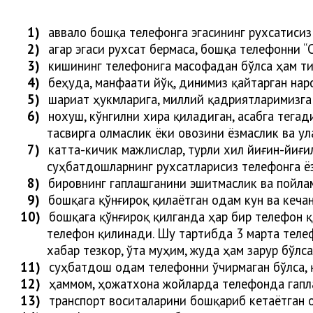
1)
аввало бошқа телефонга эгасининг рухсатисиз
2)
агар эгаси рухсат бермаса, бошқа телефонни “
3)
кишининг телефонига масофадан бўлса ҳам т
4)
беҳуда, манфаати йўқ, динимиз қайтарган нар
5)
шариат ҳукмларига, миллий қадриятларимизга 
6)
нохуш, кўнгилни хира қиладиган, асабга тега
тасвирга олмаслик ёки овозини ёзмаслик ва ул
7)
катта-кичик мажлислар, турли хил йиғин-йиғи
суҳбатдошларнинг рухсатларисиз телефонга ё
8)
бировнинг гаплашганини эшитмаслик ва пойла
9)
бошқага қўнғироқ қилаётган одам кун ва кеча
10)
бошқага қўнғироқ қилганда ҳар бир телефон қ
телефон қилинади. Шу тартибда 3 марта телеф
хабар тезкор, ўта муҳим, жуда ҳам зарур бўлс
11)
суҳбатдош одам телефонни ўчирмаган бўлса, 
12)
ҳаммом,
ҳ
ожатхона жойларда телефонда гап
13)
транспорт воситаларини бошқариб кетаётган 