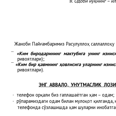
Одоби йўқнинг – ил
R
Жаноби Пайғамбаримиз Расулуллоҳ саллаллоҳу 
«Ким биродарининг мактубига унинг изниси
¯
ривоятлари);
«Ким бир қавмнинг ҳовлисига уларнинг изниси
¯
ривоятлари).
ЭНГ АВВАЛО, УНУТМАСЛИК ЛОЗ
телефон орқали биз гаплашаётган ҳам – одам;
·
рўпарамиздаги одам билан мулоқот қилганда, н
·
телефонда сўзлашишда ҳам шуларни инобатга