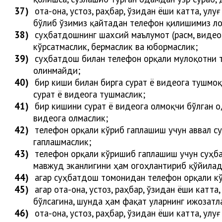
37)
ота-она, устоз, раҳбар, ўзидан ёши катта, ул
бўлиб ўзимиз қайтадан телефон қилишимиз ло
38)
суҳбатдошнинг шахсий маълумот (расм, видео,
кўрсатмаслик, бермаслик ва юбормаслик;
39)
суҳбатдош билан телефон орқали мулоқотни 
ол
инмайди
;
40)
бир киши билан бирга сурат ё видеога тушмоқ
сурат ё видеога тушмаслик;
41)
бир кишини сурат ё видеога олмоқчи бўлган о
видеога олмаслик;
42)
телефон орқали кўриб гаплашиш учун аввал с
гаплашмаслик;
43)
телефон орқали кўришиб гаплашиш учун суҳб
мавжуд эканлигини ҳам огоҳлантириб қўйи
ла
44)
агар суҳбатдош томонидан телефон орқали кў
45)
агар ота-она, устоз, раҳбар, ўзидан ёши катт
бўлсагина, шунда ҳам фақат уларнинг ижозат
46)
ота-она, устоз, раҳбар, ўзидан ёши катта, ул