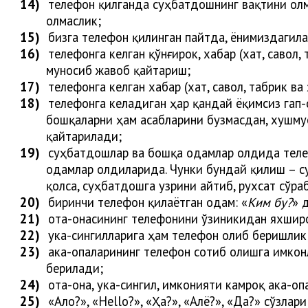
14)
телефон қилганда
суҳбатдошнинг вақтини олм
олмаслик;
15)
бизга телефон қилинган пайтда, ёнимиздагилар
16)
телефонга келган қўнғирок, хабар (хат, савол
муносиб жавоб қайтариш;
17)
телефонга келган хабар (хат, савол, табрик 
18)
телефонга келадиган ҳар қандай ёқимсиз гап-с
бошқаларни ҳам асабларини бузмасдан, хушму
қайтарилади;
19)
суҳбатдошлар ва бошқа одамлар олдида телефо
одамлар олдиларида. Чунки бундай қилиш – су
қолса, суҳбатдошга узрини айтиб, рухсат сўр
20)
биринчи телефон қилаётган одам: «
Ким бу?
» 
21)
ота-онасининг телефонини ўзиникидан яхширо
22)
ука-сингилларига ҳам телефон олиб беришлик
23)
ака-опаларининг телефон сотиб олишга имкон
бери
лади
;
24)
ота-она, ука-сингил, имконияти камроқ ака-оп
25)
«Ало?», «Hello?», «Ҳа?», «Алё?», «Да?» сўзлари