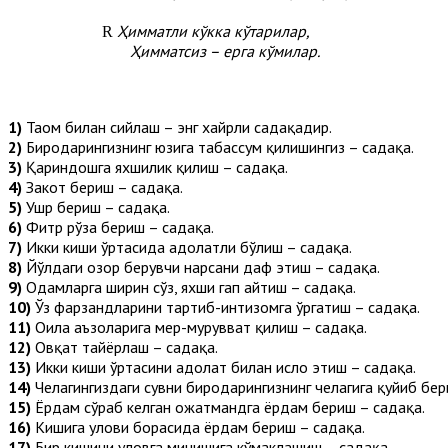
Ҳимматли кўкка кўтарилар,
R
Ҳимматсиз – ерга кўмилар.
1)
Таом билан сийлаш – энг хайрли садақадир.
2)
Биродарингизнинг юзига табассум қилишингиз – садақа.
3)
Қариндошга яхшилик қилиш – садақа.
4)
Закот бериш – садақа.
5)
Ушр бериш – садақа.
6)
Фитр рўза бериш – садақа.
7)
Икки киши ўртасида адолатли бўлиш – садақа.
8)
Йўлдаги озор берувчи нарсани даф этиш – садақа.
9)
Одамларга ширин сўз, яхши гап айтиш – садақа.
10)
Ўз фарзандларини тартиб-интизомга ўргатиш – садақа.
11)
Оила аъзоларига меҳр-мурувват қилиш – садақа.
12)
Овқат тайёрлаш – садақа.
13)
Икки киши ўртасини адолат билан ислоҳ этиш – садақа.
14)
Челагингиздаги сувни биродарингизнинг челагига қуйиб бе
15)
Ёрдам сўраб келган ҳожатмандга ёрдам бериш – садақа.
16)
Кишига улови борасида ёрдам бериш – садақа.
17)
Бир кишини уловга минишига кўмаклашиш – садақа.