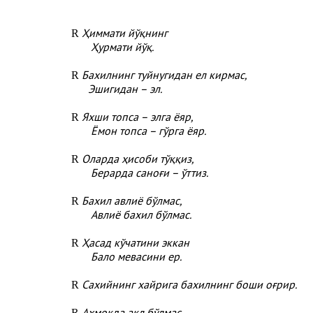
Ҳиммати йўқнинг
R
Ҳурмати йўқ.
Бахилнинг туйнугидан ел кирмас,
R
Эшигидан – эл.
Яхши топса – элга ёяр,
R
Ёмон топса – гўрга ёяр.
Оларда ҳисоби тўққиз,
R
Берарда саноғи – ўттиз.
Бахил авлиё бўлмас,
R
Авлиё бахил бўлмас.
Ҳасад кўчатини эккан
R
Бало мевасини ер.
Сахийнинг хайрига бахилнинг боши оғрир.
R
Аҳмоқда ақл бўлмас,
R