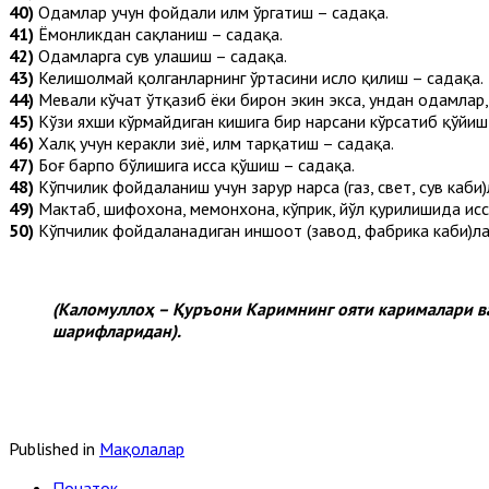
40)
Одамлар учун фойдали илм ўргатиш – садақа.
41)
Ёмонликдан сақланиш – садақа.
42)
Одамларга сув улашиш – садақа.
43)
Келишолмай қолганларнинг ўртасини ислоҳ қилиш – садақа.
44)
Мевали кўчат ўтқазиб ёки бирон экин экса, ундан одамлар, 
45)
Кўзи яхши кўрмайдиган кишига бир нарсани кўрсатиб қўйиш
46)
Халқ учун керакли зиё, илм тарқатиш – садақа.
47)
Боғ барпо бўлишига ҳисса қўшиш – садақа.
48)
Кўпчилик фойдаланиш учун зарур нарса (газ, свет, сув каби
49)
Мактаб, шифохона, меҳмонхона, кўприк, йўл қурилишида ҳис
50)
Кўпчилик фойдаланадиган иншоот (завод, фабрика каби)ла
(Каломуллоҳ – Қуръони Каримнинг ояти карималари в
шарифларидан).
Published in
Мақолалар
Початок