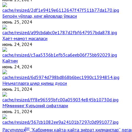
Бепоён чўллар, кенг яйловлар ўлкаси
июнь. 25, 2024
Ҳаёт-мамот масаласи
июнь. 24, 2024
Қайтим
июнь. 24, 2024
Неъматларга шукр қилиш дуоси
июнь. 21, 2024
Мўминнинг Қуръоний сифатлари
июнь. 21, 2024
Расулуллоҳ ﷺ “Қабримни қайта-қайта зиёрат қилманглар” де