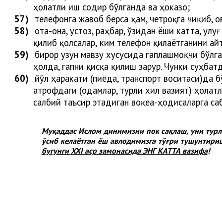
ҳолатли иш содир бўлганда ва ҳоказо;
57)
телефонга жавоб берса ҳам, четроқга чиқиб, 
58)
ота-она, устоз, раҳбар, ўзидан ёши катта, улу
қилиб қолса
лар
,
ким телефон қилаётганини ай
59)
бирор узун мавзу хусусида гаплашмоқчи бўлга
ҳолда, гапни қисқа қилиш зарур. Чунки суҳба
60)
йўл ҳаракати (пиёда, транспорт воситаси)да 
атрофдаги (одамлар, турли хил вазият) ҳолат
салбий таъсир этадиган воқеа-ҳодисаларга са
Муқаддас Ислом динимизни пок сақлаш, уни турли
ўсиб келаётган ёш авлодимизга тўғри тушунтири
бугунги
XXI аср замонасида ЭНГ КАТТА вазифа
!