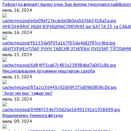
Ғафлатда қолманг! Ашуро куни. Бир йиллик гуноҳларга каффорат,
июль. 16, 2024
ИНСОННИНГ ИШИ ЮРИШМАСЛИГИНИ энг КАТТА 33 та САБА
июль. 16, 2024
АБИТУРИЕНТЛАР УЧУН ТАВСИЯ ЭТИЛГАН ДУОЛАР ТЎПЛАМИ
июль. 15, 2024
Инсонпарварлик ёрдамини уюштирган саҳоба
июль. 15, 2024
“Ҳизр”ми ёки “тақдир”ми?
июль. 10, 2024
Яхшилигимиз ўзимизга қайтади
июль. 09, 2024