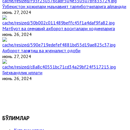
Ўзбекистон ҳожилари маънавият тарғиботчиларига айланади
июнь. 27, 2024
Матбуот ва оммавий ахборот воситалари ходимларига
июнь. 26, 2024
Ахборот тарқатиш ва журналист одоби
июнь. 27, 2024
Гиёҳвандлик иллати
июнь. 26, 2024
БЎЛИМЛАР
Қуръони карим