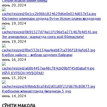
Сунъий ипакли кийим кийиш
июнь. 20, 2024
Юртингиз олимлари олдида бутун Ислом олами қарздордир
июнь. 19, 2024
Энг ачинарлиси - жаннатда сизга жой бўлмаслиги!
июнь. 19, 2024
Қурбон ҳайити – қалблар шодлиги байрами
июнь. 16, 2024
ИЙД ҚУРБОН МУБОРАК!
июнь. 15, 2024
Қурбонлик қилинаётганда ўқиладиган 5 дуо
июнь. 14, 2024
СЎНГГИ МАҚОЛА