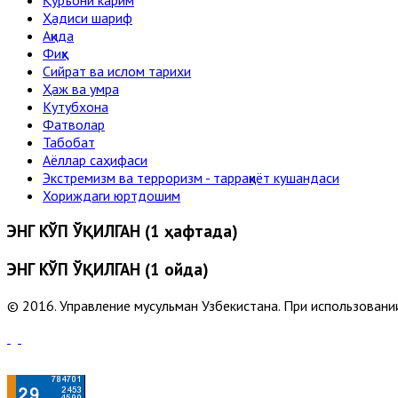
Ҳадиси шариф
Ақида
Фиқҳ
Сийрат ва ислом тарихи
Ҳаж ва умра
Кутубхона
Фатволар
Табобат
Аёллар саҳифаси
Экстремизм ва терроризм - тарраққиёт кушандаси
Хориждаги юртдошим
ЭНГ КЎП ЎҚИЛГАН (1 ҳафтада)
ЭНГ КЎП ЎҚИЛГАН (1 ойда)
© 2016. Управление мусульман Узбекистана. При использовании