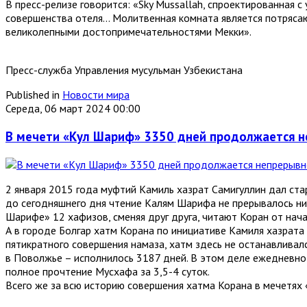
В пресс-релизе говорится: «Sky Mussallah, спроектированная
совершенства отеля… Молитвенная комната является потрясаю
великолепными достопримечательностями Мекки».
Пресс-служба Управления мусульман Узбекистана
Published in
Новости мира
Середа, 06 март 2024 00:00
В мечети «Кул Шариф» 3350 дней продолжается н
2 января 2015 года муфтий Камиль хазрат Самигуллин дал ста
до сегодняшнего дня чтение Калям Шарифа не прерывалось ни 
Шарифе» 12 хафизов, сменяя друг друга, читают Коран от начал
А в городе Болгар хатм Корана по инициативе Камиля хазрата 
пятикратного совершения намаза, хатм здесь не останавливал
в Поволжье – исполнилось 3187 дней. В этом деле ежедневно 
полное прочтение Мусхафа за 3,5-4 суток.
Всего же за всю историю совершения хатма Корана в мечетях 