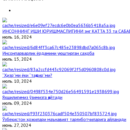
ИНСОННИНГ ИШИ ЮРИШМАСЛИГИНИ энг КАТТА 33 та САБА
июль. 16, 2024
Инсонпарварлик ёрдамини уюштирган саҳоба
июль. 15, 2024
“Ҳизр”ми ёки “тақдир”ми?
июль. 10, 2024
Яхшилигимиз ўзимизга қайтади
июль. 09, 2024
Ўзбекистон ҳожилари маънавият тарғиботчиларига айланади
июнь. 27, 2024