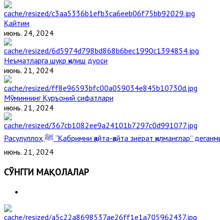
Қайтим
июнь. 24, 2024
Неъматларга шукр қилиш дуоси
июнь. 21, 2024
Мўминнинг Қуръоний сифатлари
июнь. 21, 2024
Расулуллоҳ ﷺ “Қабримни қайта-қайта зиёрат қилманглар” дега
июнь. 21, 2024
СЎНГГИ МАҚОЛАЛАР