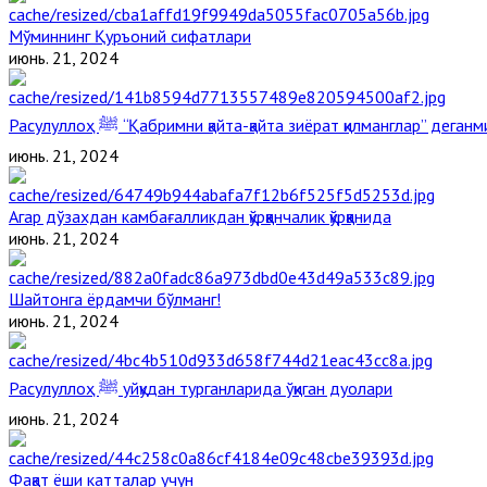
Мўминнинг Қуръоний сифатлари
июнь. 21, 2024
Расулуллоҳ ﷺ “Қабримни қайта-қайта зиёрат қилманглар” дега
июнь. 21, 2024
Агар дўзахдан камбағалликдан қўрққанчалик қўрққанида
июнь. 21, 2024
Шайтонга ёрдамчи бўлманг!
июнь. 21, 2024
Расулуллоҳ ﷺ уйқудан турганларида ўқиган дуолари
июнь. 21, 2024
Фақат ёши катталар учун