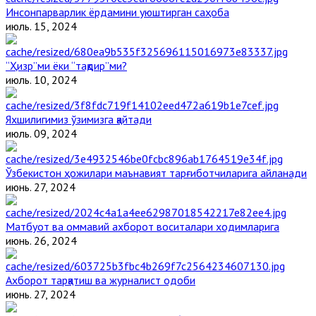
Инсонпарварлик ёрдамини уюштирган саҳоба
июль. 15, 2024
“Ҳизр”ми ёки “тақдир”ми?
июль. 10, 2024
Яхшилигимиз ўзимизга қайтади
июль. 09, 2024
Ўзбекистон ҳожилари маънавият тарғиботчиларига айланади
июнь. 27, 2024
Матбуот ва оммавий ахборот воситалари ходимларига
июнь. 26, 2024
Ахборот тарқатиш ва журналист одоби
июнь. 27, 2024