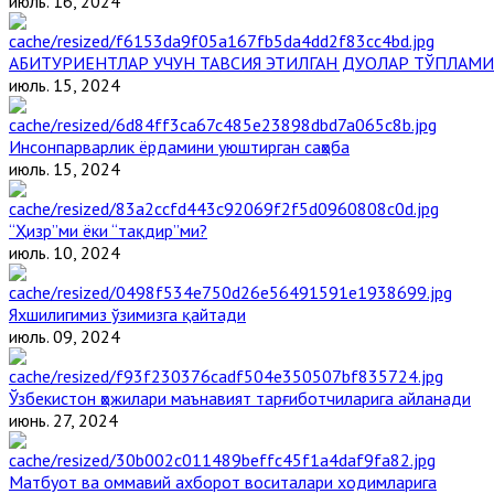
июль. 16, 2024
АБИТУРИЕНТЛАР УЧУН ТАВСИЯ ЭТИЛГАН ДУОЛАР ТЎПЛАМИ
июль. 15, 2024
Инсонпарварлик ёрдамини уюштирган саҳоба
июль. 15, 2024
“Ҳизр”ми ёки “тақдир”ми?
июль. 10, 2024
Яхшилигимиз ўзимизга қайтади
июль. 09, 2024
Ўзбекистон ҳожилари маънавият тарғиботчиларига айланади
июнь. 27, 2024
Матбуот ва оммавий ахборот воситалари ходимларига