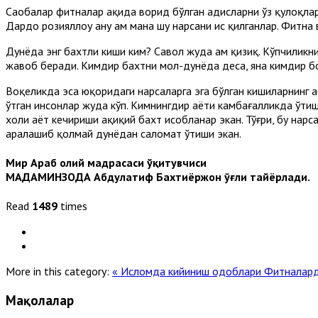
Саҳобалар фитналар ҳақида ворид бўлган ҳадисларни ўз қулоқл
Дардо розияллоҳу анҳу ҳам мана шу нарсани ҳис қилганлар. Фит
Дунёда энг бахтли киши ким? Савол жуда ҳам қизиқ. Кўпчиликни
жавоб беради. Кимдир бахтни мол-дунёда деса, яна кимдир б
Воқеликда эса юқоридаги нарсаларга эга бўлган кишиларнинг ҳ
ўтган инсонлар жуда кўп. Кимнингдир ҳаёти камбағалликда ўтиш
холи ҳаёт кечириши ҳақиқий бахт ҳисобланар экан. Тўғри, бу н
аралашиб қолмай дунёдан саломат ўтиши экан.
Мир Араб олий мадрасаси ўқитувчиси
МАДАМИНЗОДА Абдулатиф Бахтиёржон ӯғли тайёрлади.
Read
1489
times
More in this category:
« Исломда кийиниш одоблари
Фитналард
Мақолалар