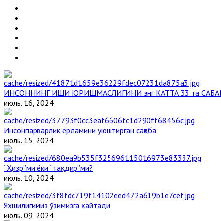
ИНСОННИНГ ИШИ ЮРИШМАСЛИГИНИ энг КАТТА 33 та САБА
июль. 16, 2024
Инсонпарварлик ёрдамини уюштирган саҳоба
июль. 15, 2024
“Ҳизр”ми ёки “тақдир”ми?
июль. 10, 2024
Яхшилигимиз ўзимизга қайтади
июль. 09, 2024