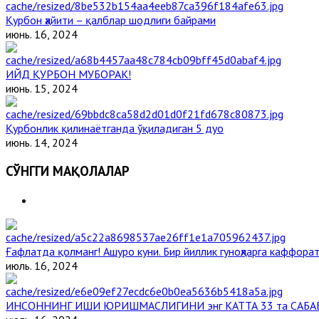
Қурбон ҳайити – қалблар шодлиги байрами
июнь. 16, 2024
ИЙД ҚУРБОН МУБОРАК!
июнь. 15, 2024
Қурбонлик қилинаётганда ўқиладиган 5 дуо
июнь. 14, 2024
СЎНГГИ МАҚОЛАЛАР
Ғафлатда қолманг! Ашуро куни. Бир йиллик гуноҳларга каффорат
июль. 16, 2024
ИНСОННИНГ ИШИ ЮРИШМАСЛИГИНИ энг КАТТА 33 та САБА