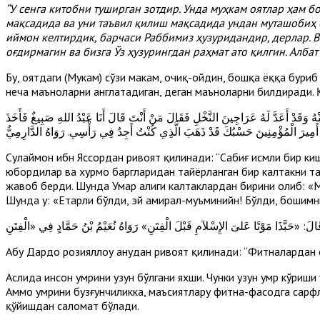
“У сенга китобни туширган зотдир. Унда муҳкам оятлар ҳам 
мақсадида ва уни таъвил қилиш мақсадида ундан муташобиҳ б
иймон келтирдик, барчаси Раббимиз ҳузуридандир, дерлар. В
оғдирмагин ва бизга Ўз ҳузурингдан раҳмат ато қилгин. Албат
Бу, оятдаги (Муҳкам) сўзи маҳкам, очиқ-ойдин, бошқа ёққа бури
неча маъноларни англатадиган, деган маъноларни билдиради. Қ
 وَقَدْ أَعَدَّ لَهُ عَرَاجِينَ النَّخْلِ فَقَالَ مَنْ أَنْتَ قَالَ أَنَا عَبْدُ اللهِ صَبِيغٌ فَأَخَذَ
 أَمِيرَ الْمُؤْمِنِينَ حَسْبُكَ قَدْ ذَهَبَ الَّذِي كُنْتُ أَجِدُ فِي رَأْسِي. رَوَاهُ الدَّارِمِيُّ
Сулаймон ибн Яссордан ривоят қилинади: “Сабиғ исмли бир киш
юбордилар ва хурмо баргларидан тайёрланган бир калтакни тайё
жавоб берди. Шунда Умар ҳалиги калтаклардан бирини олиб: «Ме
Шунда у: «Етарли бўлди, эй амирал-муъминийн! Бўлди, бошимн
Абу Дардо розияллоҳу анҳудан ривоят қилинади: “Фитналардан
Аслида инсон умрини узун бўлгани яхши. Чунки узун умр кўриш
Аммо умрини бузғунчиликка, маъсиятлару фитна-фасодга сарфла
қўйишдан саломат бўлади.