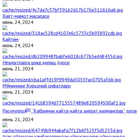
Ҳаёт-мамот масаласи
июнь. 24, 2024
Қайтим
июнь. 24, 2024
Неъматларга шукр қилиш дуоси
июнь. 21, 2024
Мўминнинг Қуръоний сифатлари
июнь. 21, 2024
Расулуллоҳ ﷺ “Қабримни қайта-қайта зиёрат қилманглар” де
июнь. 21, 2024
Агар дўзахдан камбағалликдан қўрққанчалик қўрққанида