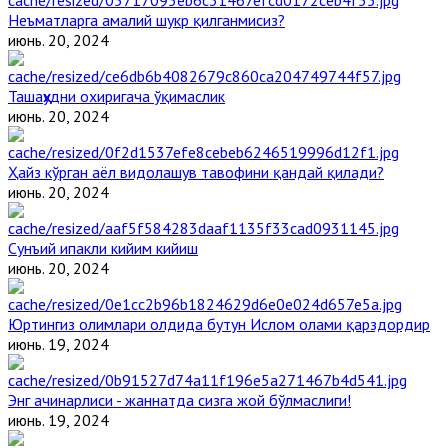
Неъматларга амалий шукр қилганмисиз?
июнь. 20, 2024
Ташаҳҳудни охиригача ўқимаслик
июнь. 20, 2024
Ҳайз кўрган аёл видолашув тавофини қандай қилади?
июнь. 20, 2024
Сунъий ипакли кийим кийиш
июнь. 20, 2024
Юртингиз олимлари олдида бутун Ислом олами қарздордир
июнь. 19, 2024
Энг ачинарлиси - жаннатда сизга жой бўлмаслиги!
июнь. 19, 2024