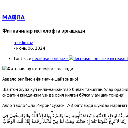
МАҚОЛА
Фитначилар ихтилофга эргашади
muslim.uz
- июнь. 06, 2024
font size
decrease font size
increase 
Аввало энг ёмон фитначи-шайтондир!
Шайтон жуда кўп ҳийла-найранглар билан танилган. Улар орасид
сифатни кимда-ким ўзида ҳосил қилган бўлса у ҳам шайтондир!
Аллоҳ таоло "Оли Имрон" сураси, 7-8 оятларда шундай марҳамат 
ُ ابْتِغَاءَ الْفِتْنَةِ وَابْتِغَاءَ تَأْوِيلِهِ وَمَا يَعْلَمُ تَأْوِيلَهُ إِلاَّ اللَّهُ وَالرَّاسِخُونَ فِي
 رَبَّنَا لاَ تُزِغْ قُلُوبَنَا بَعْدَ إِذْ هَدَيْتَنَا وَهَبْ لَنَا مِنْ لَدُنْكَ رَحْمَةً إِنَّكَ أَنْتَ الْوَهَّابُ