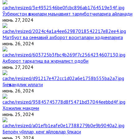
Ўзбекистон ҳожилари маънавият тарғиботчиларига айланади
июнь. 27, 2024
Матбуот ва оммавий ахборот воситалари ходимларига
июнь. 26, 2024
Ахборот тарқатиш ва журналист одоби
июнь. 27, 2024
Гиёҳвандлик иллати
июнь. 26, 2024
Ҳожилик мақоми
июнь. 25, 2024
Бепоён чўллар, кенг яйловлар ўлкаси
июнь. 25, 2024