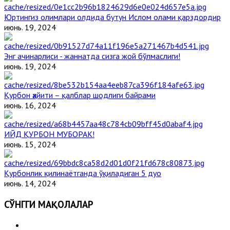
Юртингиз олимлари олдида бутун Ислом олами қарздордир
июнь. 19, 2024
Энг ачинарлиси - жаннатда сизга жой бўлмаслиги!
июнь. 19, 2024
Қурбон ҳайити – қалблар шодлиги байрами
июнь. 16, 2024
ИЙД ҚУРБОН МУБОРАК!
июнь. 15, 2024
Қурбонлик қилинаётганда ўқиладиган 5 дуо
июнь. 14, 2024
СЎНГГИ МАҚОЛАЛАР