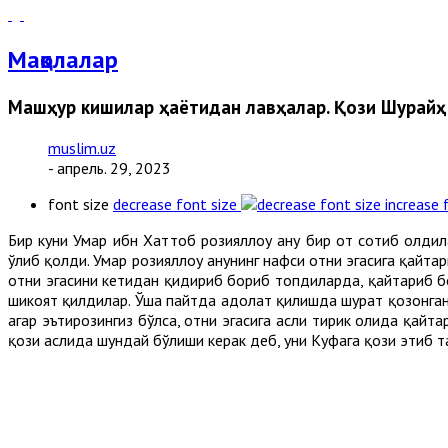
Мақолалар
Машҳур кишилар ҳаётидан лавҳалар. Қози Шурайҳ
muslim.uz
- апрель. 29, 2023
font size
decrease font size
increase 
Бир куни Умар ибн Хаттоб розияллоҳу анҳу бир от сотиб олди
ўлиб қолди. Умар розияллоҳу анҳунинг нафси отни эгасига қайта
отни эгасини кетидан қидириб бориб топдиларда, қайтариб б
шикоят қилдилар. Ўша пайтда адолат қилишда шуҳрат қозонган қ
агар эътирозингиз бўлса, отни эгасига асли тирик ҳолида қайта
қози аслида шундай бўлиши керак деб, уни Куфага қози этиб 