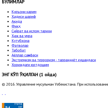
БЎЛИМЛАР
Қуръони карим
Ҳадиси шариф
Ақида
Фиқҳ
Сийрат ва ислом тарихи
Ҳаж ва умра
Кутубхона
Фатволар
Табобат
Аёллар саҳифаси
Экстремизм ва терроризм - тарраққиёт кушандаси
Хориждаги юртдошим
ЭНГ КЎП ЎҚИЛГАН (1 ойда)
© 2016. Управление мусульман Узбекистана. При использовании