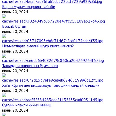
Барча муаммоларнинг сабаби
июнь. 20, 2024
Вожиб бўлди
июнь. 20, 2024
Неъматларга амалий шукр қилганмисиз?
июнь. 20, 2024
Ташаҳҳудни охиригача ўқимаслик
июнь. 20, 2024
Ҳайз кўрган аёл видолашув тавофини қандай қилади?
июнь. 20, 2024
Сунъий ипакли кийим кийиш
июнь. 20, 2024