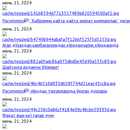
июнь. 21, 2024
Расулуллоҳ ﷺ “Қабримни қайта-қайта зиёрат қилманглар” де
июнь. 21, 2024
Агар дўзахдан камбағалликдан қўрққанчалик қўрққанида
июнь. 21, 2024
Шайтонга ёрдамчи бўлманг!
июнь. 21, 2024
Расулуллоҳ ﷺ уйқудан турганларида ўқиган дуолари
июнь. 21, 2024
Фақат ёши катталар учун
июнь. 21, 2024