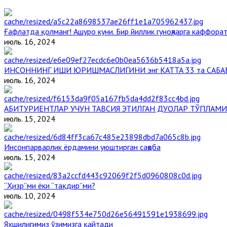
Ғафлатда қолманг! Ашуро куни. Бир йиллик гуноҳларга каффорат
июль. 16, 2024
ИНСОННИНГ ИШИ ЮРИШМАСЛИГИНИ энг КАТТА 33 та САБА
июль. 16, 2024
АБИТУРИЕНТЛАР УЧУН ТАВСИЯ ЭТИЛГАН ДУОЛАР ТЎПЛАМИ
июль. 15, 2024
Инсонпарварлик ёрдамини уюштирган саҳоба
июль. 15, 2024
“Ҳизр”ми ёки “тақдир”ми?
июль. 10, 2024
Яхшилигимиз ўзимизга қайтади