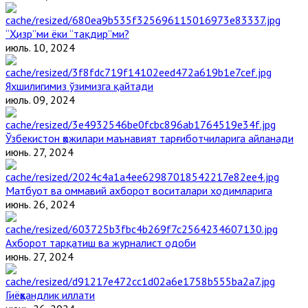
“Ҳизр”ми ёки “тақдир”ми?
июль. 10, 2024
Яхшилигимиз ўзимизга қайтади
июль. 09, 2024
Ўзбекистон ҳожилари маънавият тарғиботчиларига айланади
июнь. 27, 2024
Матбуот ва оммавий ахборот воситалари ходимларига
июнь. 26, 2024
Ахборот тарқатиш ва журналист одоби
июнь. 27, 2024
Гиёҳвандлик иллати