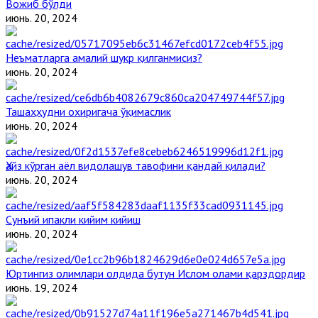
Вожиб бўлди
июнь. 20, 2024
Неъматларга амалий шукр қилганмисиз?
июнь. 20, 2024
Ташаҳҳудни охиригача ўқимаслик
июнь. 20, 2024
Ҳайз кўрган аёл видолашув тавофини қандай қилади?
июнь. 20, 2024
Сунъий ипакли кийим кийиш
июнь. 20, 2024
Юртингиз олимлари олдида бутун Ислом олами қарздордир
июнь. 19, 2024