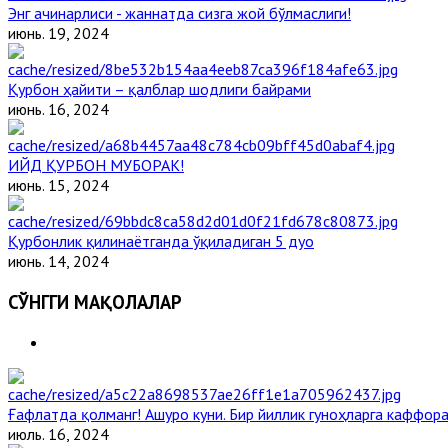
Энг ачинарлиси - жаннатда сизга жой бўлмаслиги!
июнь. 19, 2024
Қурбон ҳайити – қалблар шодлиги байрами
июнь. 16, 2024
ИЙД ҚУРБОН МУБОРАК!
июнь. 15, 2024
Қурбонлик қилинаётганда ўқиладиган 5 дуо
июнь. 14, 2024
СЎНГГИ МАҚОЛАЛАР
Ғафлатда қолманг! Ашуро куни. Бир йиллик гуноҳларга каффора
июль. 16, 2024