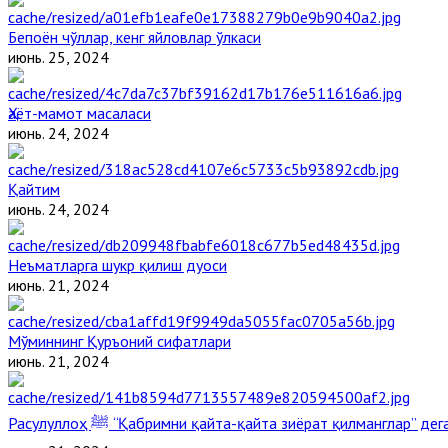
Бепоён чўллар, кенг яйловлар ўлкаси
июнь. 25, 2024
Ҳаёт-мамот масаласи
июнь. 24, 2024
Қайтим
июнь. 24, 2024
Неъматларга шукр қилиш дуоси
июнь. 21, 2024
Мўминнинг Қуръоний сифатлари
июнь. 21, 2024
Расулуллоҳ ﷺ “Қабримни қайта-қайта зиёрат қилманглар” д