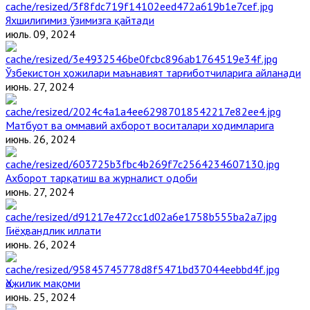
Яхшилигимиз ўзимизга қайтади
июль. 09, 2024
Ўзбекистон ҳожилари маънавият тарғиботчиларига айланади
июнь. 27, 2024
Матбуот ва оммавий ахборот воситалари ходимларига
июнь. 26, 2024
Ахборот тарқатиш ва журналист одоби
июнь. 27, 2024
Гиёҳвандлик иллати
июнь. 26, 2024
Ҳожилик мақоми
июнь. 25, 2024