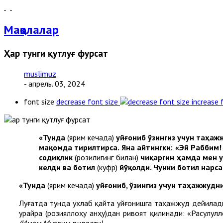
Мақолалар
Ҳар тунги қутлуғ фурсат
muslimuz
- апрель. 03, 2024
font size
decrease font size
increase 
«Тунда
(ярим кечада)
уйғониб ўзингиз учун таҳа
мақомда тирилтирса. Яна айтингки: «Эй Раббим
содиқлик
(розилигинг билан)
чиқаргин ҳамда мен у
келди ва ботил
(куфр)
йўқолди. Чунки ботил нарс
«Тунда
(ярим кечада)
уйғониб, ўзингиз учун таҳажжудн
Луғатда тунда ухлаб қайта уйғонишга таҳажжуд дейилади
Ҳурайра (розияллоҳу анҳу)дан ривоят қилинади: «Расулулл
(Имом Муслим ривояти).