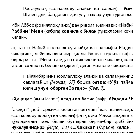
Расулуллоҳ (соллаллоҳу алайҳи ва саллам):
“Умм
Шунингдек, банданинг ҳам улуғ ишлар учун турган ж
Ибн Аббос (розияллоҳу анҳу)дан ривоят қилинади: «Набий
Раббим! Мени
(қабрга)
содиқлик билан
(гуноҳларим кеч
қилди».
Ҳақ таоло Набий (соллаллоҳу алайҳи ва саллам)ни Мади
чиқаргин», дейишларини амр қилди. Бу оят турлича тафс
бирлари эса: “Мени дунёдан содиқлик билан чиқариб, жанна
ундан содиқлик билан чиқаргин”, деган маънони чиқаришга
Пайғамбаримиз (соллаллоҳу алайҳи ва саллам)нинг
сақлагай
...»
(Моида, 67),
бошқа оятда:
«
У ўз пайғ
қилиш учун юборган
З
отдир
»
(Саф,
9
).
«
Ҳақиқат
(яъни Ислом)
келди ва ботил
(куфр)
йўқолди. Ч
“Ҳақиқат”, деб таржима қилинган оятдаги “ҳақ” калимас
(соллаллоҳу алайҳи ва саллам) фатҳ куни Макка шаҳрига 
қўлларидаги таёқ билан бутларни бирма-бир уриб й
йўқолувчидир»
(Исро, 81)
«...Ҳақиқат
(Қуръон)
келди.
ўқидилар. Набий (соллаллоҳу алайҳи ва саллам) мазкур оя