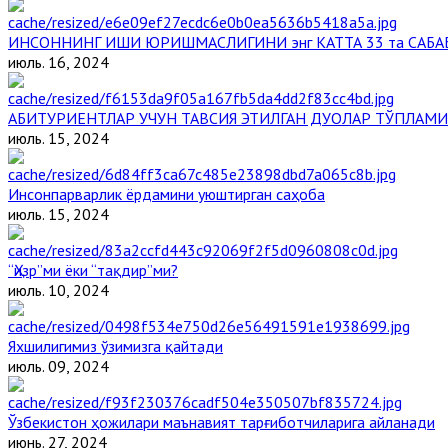
ИНСОННИНГ ИШИ ЮРИШМАСЛИГИНИ энг КАТТА 33 та САБА
июль. 16, 2024
АБИТУРИЕНТЛАР УЧУН ТАВСИЯ ЭТИЛГАН ДУОЛАР ТЎПЛАМИ
июль. 15, 2024
Инсонпарварлик ёрдамини уюштирган саҳоба
июль. 15, 2024
“Ҳизр”ми ёки “тақдир”ми?
июль. 10, 2024
Яхшилигимиз ўзимизга қайтади
июль. 09, 2024
Ўзбекистон ҳожилари маънавият тарғиботчиларига айланади
июнь. 27, 2024