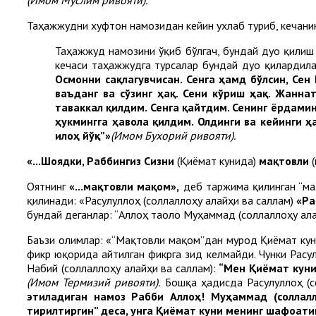
Таҳажжудни хуфтон намозидан кейин ухлаб туриб, кечанин
Таҳажжуд намозини ўқиб бўлгач, бундай дуо қилиш 
кечаси таҳажжудга турсалар бундай дуо қилардила
Осмонни сақлагувчисан. Сенга ҳамд бўлсин, Сен
ваъданг ва сўзинг ҳақ. Сени кўриш ҳақ. Жаннат
таваккал қилдим. Сенга қайтдим. Сенинг ёрдам
ҳукмингга ҳавола қилдим. Олдинги ва кейинги ҳ
илоҳ йўқ”»
(Имом Бухорий ривояти).
«...
Шоядки, Раббингиз Сизни
(Қиёмат кунида)
мақтовли
Оятнинг
«...мақтовли мақом»,
деб таржима қилинган “ма
қилинади: «Расулуллоҳ (соллаллоҳу алайҳи ва саллам)
«Ра
бундай деганлар: “Аллоҳ таоло Муҳаммад (соллаллоҳу ал
Баъзи олимлар: «“Мақтовли мақом”дан мурод Қиёмат куни
фикр юқорида айтилган фикрга зид келмайди. Чунки Расу
Набий (соллаллоҳу алайҳи ва саллам):
“Мен Қиёмат куни 
(Имом Термизий ривояти).
Бошқа ҳадисда Расулуллоҳ (с
этиладиган намоз Рабби Аллоҳ! Муҳаммад (соллал
тирилтиргин” деса, унга Қиёмат куни менинг шафоати