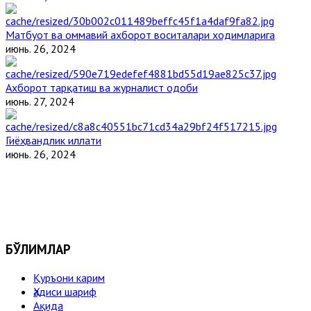
Матбуот ва оммавий ахборот воситалари ходимларига
июнь. 26, 2024
Ахборот тарқатиш ва журналист одоби
июнь. 27, 2024
Гиёҳвандлик иллати
июнь. 26, 2024
БЎЛИМЛАР
Қуръони карим
Ҳадиси шариф
Ақида