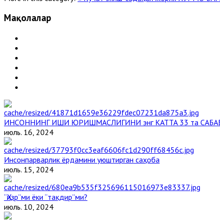
Мақолалар
ИНСОННИНГ ИШИ ЮРИШМАСЛИГИНИ энг КАТТА 33 та САБА
июль. 16, 2024
Инсонпарварлик ёрдамини уюштирган саҳоба
июль. 15, 2024
“Ҳизр”ми ёки “тақдир”ми?
июль. 10, 2024