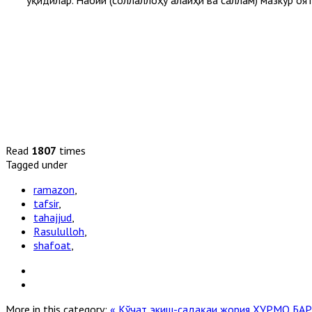
Read
1807
times
Tagged under
ramazon
,
tafsir
,
tahajjud
,
Rasululloh
,
shafoat
,
More in this category:
« Кўчат экиш-садақаи жория
ХУРМО БАР