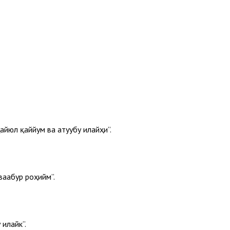
айюл қаййум ва атуубу илайҳи”.
ваабур роҳийм”.
 илайк”.