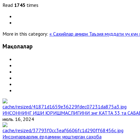
Read
1745
times
More in this category:
« Сахийлар амири
Таъзия муддати уч кун 
Мақолалар
ИНСОННИНГ ИШИ ЮРИШМАСЛИГИНИ энг КАТТА 33 та САБА
июль. 16, 2024
Инсонпарварлик ёрдамини уюштирган саҳоба