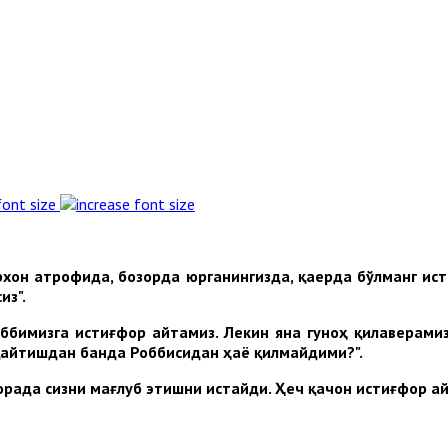
font size
рхон атрофида, бозорда юрганингизда, қаерда бўлманг ист
из".
оббимизга истиғфор айтамиз. Лекин яна гуноҳ қилаверамиз
а қайтишдан банда Роббисидан ҳаё қилмайдими?".
рада сизни мағлуб этишни истайди. Ҳеч қачон истиғфор ай