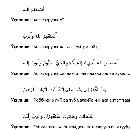
أَسْتَغْفِرُ اللهَ
Ўқилиши:
“Астағфируллоҳ”.
أَسْتَغْفِرُ اللهَ وَأَتُوبُ
Ўқилиши:
“Астағфируллоҳа ва атуубу илайҳ”.
أَستغفِرُ اللهَ الَّذي لا إلَهَ إلَّا هو الحيُّ القيُّومُ وأَتوبُ إليه
Ўқилиши:
“Астағфируллоҳаллазий лаа илааҳа иллаа ҳувал ҳ
رَبِّ اغْفِرْ لِي وَتُبْ عَلَيَّ إِنَّكَ أَنْتَ التَّوَّابُ الرَّحِيمُ
Ўқилиши:
“Роббиғфир лий ва туб ъалаййа иннака антат тав
سُبْحَانَكَ وَبِحَمْدِكَ أَسْتَغْفِرُكَ وَأَتُوبُ إِلَيْكَ
Ўқилиши:
“Субҳаанака ва биҳамдика астағфирука ва атуубу