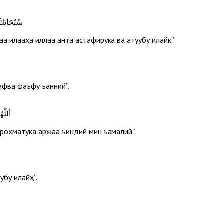
سُبْحَانَكَ 
 илааҳа иллаа анта астағфирука ва атуубу илайк”.
афва фаъфу ъанний”.
أَللّ
 роҳматука аржаа ъиндий мин ъамалий”.
убу илайҳ”.