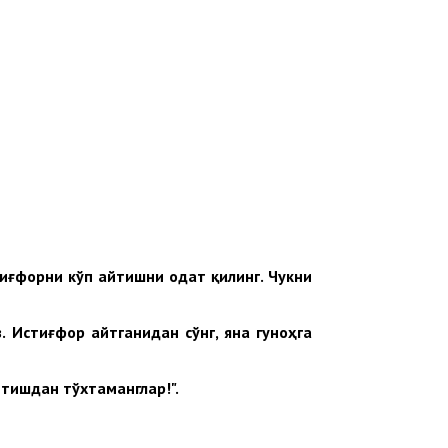
иғфорни кўп айтишни одат қилинг. Чукни
. Истиғфор айтганидан сўнг, яна гуноҳга
тишдан тўхтаманглар!".