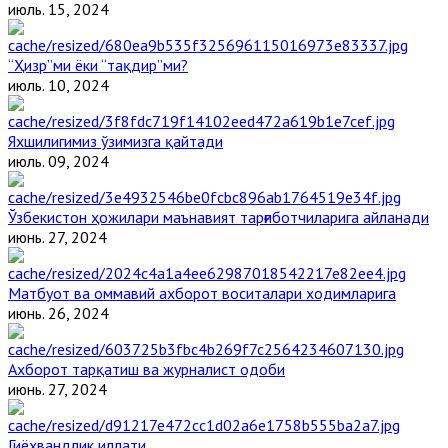
июль. 15, 2024
“Ҳизр”ми ёки “тақдир”ми?
июль. 10, 2024
Яхшилигимиз ўзимизга қайтади
июль. 09, 2024
Ўзбекистон ҳожилари маънавият тарғиботчиларига айланади
июнь. 27, 2024
Матбуот ва оммавий ахборот воситалари ходимларига
июнь. 26, 2024
Ахборот тарқатиш ва журналист одоби
июнь. 27, 2024
Гиёҳвандлик иллати