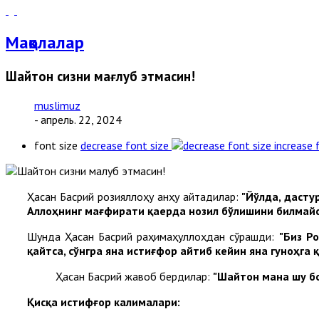
Мақолалар
Шайтон сизни мағлуб этмасин!
muslimuz
- апрель. 22, 2024
font size
decrease font size
increase 
Ҳасан Басрий розияллоҳу анҳу айтадилар:
"Йўлда, дасту
Аллоҳнинг мағфирати қаерда нозил бўлишини билмайс
Шунда Ҳасан Басрий раҳимаҳуллоҳдан сўрашди:
"Биз Р
қайтса, сўнгра яна истиғфор айтиб кейин яна гуноҳг
Ҳасан Басрий жавоб бердилар:
"Шайтон мана шу бо
Қисқа истифғор калималари: