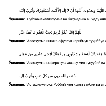
اللَّهُمَّ وَبِحَمْدِكَ أَشْهَدُ أَنْ لاَ إِلَهَ إِلاَّ أَنْتَ أَسْتَغْفِرُكَ وَأَتُوبُ إِلَيْكَ
Ўқилиши:
“Субҳаанакаллоҳумма ва биҳамдика ашҳаду аллаа
اللَّهُمَّ إِنَّكَ عُفُوٌّ كَرِيمٌ تُحِبُّ الْعَفْوَ فَاعْفُ عَنِّي
Ўқилиши:
“Аллоҳумма иннака афуввун кариймун туҳиббул 
َهُمَّ مَغْفِرَتُكَ أَوْسَعُ مِنْ ذُنُوبِي وَرَحْمَتُكَ أَرْجَى عِنْدِي مِنْ عَمَلِي
Ўқилиши:
“Аллоҳумма мағфиротука авсаъу мин зунуубий ва
أسْتغفرالله ربي من كلّ ذنبٍ وأتوبُ إليه
Ўқилиши:
“Астағфируллоҳа Роббий мин кулли занбин ва ату