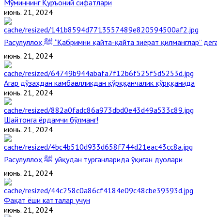
Мўминнинг Қуръоний сифатлари
июнь. 21, 2024
Расулуллоҳ ﷺ “Қабримни қайта-қайта зиёрат қилманглар” д
июнь. 21, 2024
Агар дўзахдан камбағалликдан қўрққанчалик қўрққанида
июнь. 21, 2024
Шайтонга ёрдамчи бўлманг!
июнь. 21, 2024
Расулуллоҳ ﷺ уйқудан турганларида ўқиган дуолари
июнь. 21, 2024
Фақат ёши катталар учун
июнь. 21, 2024