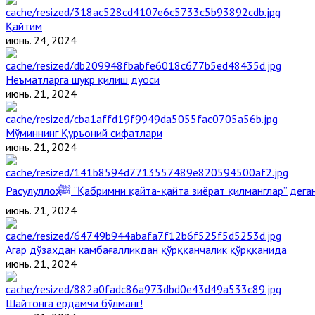
Қайтим
июнь. 24, 2024
Неъматларга шукр қилиш дуоси
июнь. 21, 2024
Мўминнинг Қуръоний сифатлари
июнь. 21, 2024
Расулуллоҳ ﷺ “Қабримни қайта-қайта зиёрат қилманглар” де
июнь. 21, 2024
Агар дўзахдан камбағалликдан қўрққанчалик қўрққанида
июнь. 21, 2024
Шайтонга ёрдамчи бўлманг!