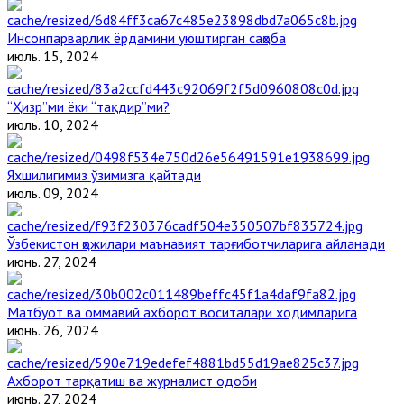
Инсонпарварлик ёрдамини уюштирган саҳоба
июль. 15, 2024
“Ҳизр”ми ёки “тақдир”ми?
июль. 10, 2024
Яхшилигимиз ўзимизга қайтади
июль. 09, 2024
Ўзбекистон ҳожилари маънавият тарғиботчиларига айланади
июнь. 27, 2024
Матбуот ва оммавий ахборот воситалари ходимларига
июнь. 26, 2024
Ахборот тарқатиш ва журналист одоби
июнь. 27, 2024