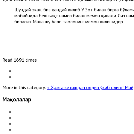
Шундай экан, биз қандай қилиб У Зот билан бирга бўламиз?
мобайнида беш вақт намоз билан меҳмон қилади. Сиз нам
биласиз. Мана шу Аллоҳ таолонинг меҳмон қилишидир.
Read
1691
times
More in this category:
« Ҳажга кетишдан олдин ўқиб олинг!
Май
Мақолалар