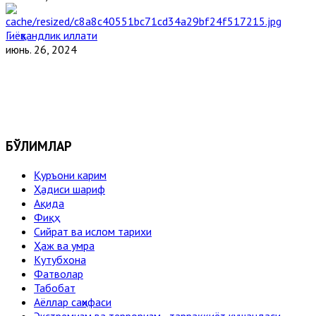
Гиёҳвандлик иллати
июнь. 26, 2024
БЎЛИМЛАР
Қуръони карим
Ҳадиси шариф
Ақида
Фиқҳ
Сийрат ва ислом тарихи
Ҳаж ва умра
Кутубхона
Фатволар
Табобат
Аёллар саҳифаси
Экстремизм ва терроризм - тарраққиёт кушандаси