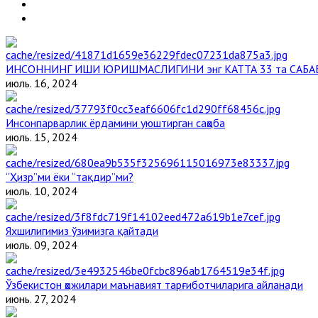
ИНСОННИНГ ИШИ ЮРИШМАСЛИГИНИ энг КАТТА 33 та САБА
июль. 16, 2024
Инсонпарварлик ёрдамини уюштирган саҳоба
июль. 15, 2024
“Ҳизр”ми ёки “тақдир”ми?
июль. 10, 2024
Яхшилигимиз ўзимизга қайтади
июль. 09, 2024
Ўзбекистон ҳожилари маънавият тарғиботчиларига айланади
июнь. 27, 2024