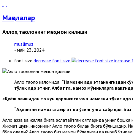
Мақолалар
Аллоҳ таолонинг меҳмон қилиши
muslimuz
- май. 23, 2024
font size
decrease font size
increase 
Аллоҳ таоло каломида:
“Намозни адо этганингиздан сў
тўлиқ адо этинг. Албатта, намоз мўминларга вақтид
«Қуёш оғишидан то кун қоронғи­сигача
намозни тўкис адо 
“Аҳлингни намозга амр эт ва ўзинг унга сабр қил. Би
Аллоҳ азза ва жалла бизга эслатаётган оятларида унинг бошқа 
Ҳикмат шуки, инсоннинг Аллоҳ таоло билан бирга бўлишидир. И
бўла олади? Аллоҳ таоло биз меҳмон бўладиган ва кириб ўтира