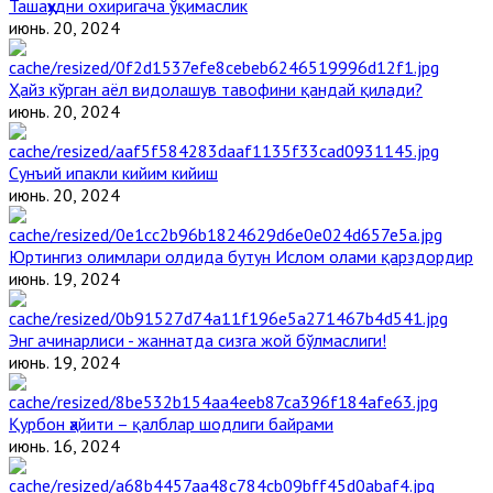
Ташаҳҳудни охиригача ўқимаслик
июнь. 20, 2024
Ҳайз кўрган аёл видолашув тавофини қандай қилади?
июнь. 20, 2024
Сунъий ипакли кийим кийиш
июнь. 20, 2024
Юртингиз олимлари олдида бутун Ислом олами қарздордир
июнь. 19, 2024
Энг ачинарлиси - жаннатда сизга жой бўлмаслиги!
июнь. 19, 2024
Қурбон ҳайити – қалблар шодлиги байрами
июнь. 16, 2024