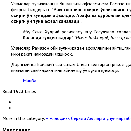
Уламолар зулҳижжанинг ўн кунлиги афзалми ёки Рамазонн
фикрни билдирган:
"Рамазоннинг охирги ўнлигининг т
охирги ўн кунидан афзалдир. Арафа ва қурбонлик қил
охирги ўн туни афзал саналади".
Абу Саид Худрий розияллоҳу анҳу Расулуллоҳ солла
баланди зулҳижжадир"
(Имом
Байҳақий, Баззор ва
Уламолар Рамазон ойи зулҳижжадан афзаллигини айтишган. 
икки ракат намоздан яхшироқ.
Доримий ва Байҳақий саҳиҳ санад билан келтирган ривоят
қилмаган саъй-ҳаракатини айнан шу ўн кунда қиларди.
Манба
Read
1923
times
More in this category:
« Аллоҳ ризқ беради
Аёлларга улуғ мартаб
Мақолалар