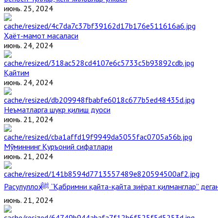
июнь. 25, 2024
Ҳаёт-мамот масаласи
июнь. 24, 2024
Қайтим
июнь. 24, 2024
Неъматларга шукр қилиш дуоси
июнь. 21, 2024
Мўминнинг Қуръоний сифатлари
июнь. 21, 2024
Расулуллоҳ ﷺ “Қабримни қайта-қайта зиёрат қилманглар” де
июнь. 21, 2024