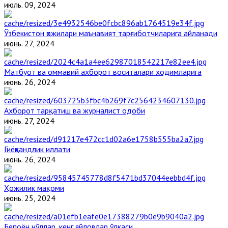
июль. 09, 2024
Ўзбекистон ҳожилари маънавият тарғиботчиларига айланади
июнь. 27, 2024
Матбуот ва оммавий ахборот воситалари ходимларига
июнь. 26, 2024
Ахборот тарқатиш ва журналист одоби
июнь. 27, 2024
Гиёҳвандлик иллати
июнь. 26, 2024
Ҳожилик мақоми
июнь. 25, 2024
Бепоён чўллар, кенг яйловлар ўлкаси