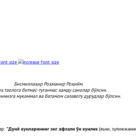
font size
Бисмиллаҳир Роҳманир Роҳийм.
ҳ таолога битмас-туганмас ҳамду санолар бўлсин.
имизга мукаммал ва батамом салавоту дурудлар бўлсин.
ар:
"Дунё кунларининг энг афзали ўн кунлик
(яъни, зулҳижжанин