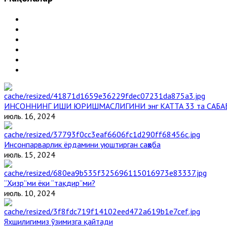
ИНСОННИНГ ИШИ ЮРИШМАСЛИГИНИ энг КАТТА 33 та САБА
июль. 16, 2024
Инсонпарварлик ёрдамини уюштирган саҳоба
июль. 15, 2024
“Ҳизр”ми ёки “тақдир”ми?
июль. 10, 2024
Яхшилигимиз ўзимизга қайтади