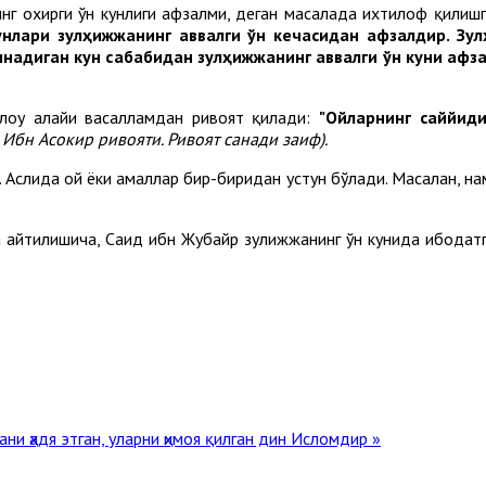
инг охирги ўн кунлиги афзалми, деган масалада ихтилоф қилиш
унлари зулҳижжанинг аввалги ўн кечасидан афзалдир. Зу
инадиган кун сабабидан зулҳижжанинг аввалги ўн куни афз
ллоҳу алайҳи васалламдан ривоят қилади:
"Ойларнинг саййиди
 Ибн Асокир ривояти. Ривоят санади заиф).
Аслида ой ёки амаллар бир-биридан устун бўлади. Масалан, нам
да айтилишича, Саид ибн Жубайр зулҳижжанинг ўн кунида ибода
ани ҳадя этган, уларни ҳимоя қилган дин Исломдир »