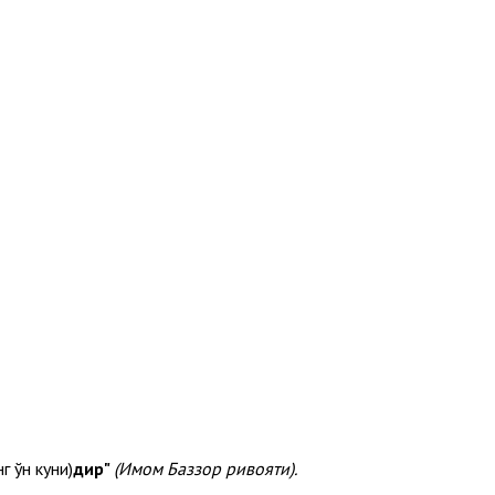
г ўн куни)
дир"
(Имом Баззор ривояти).