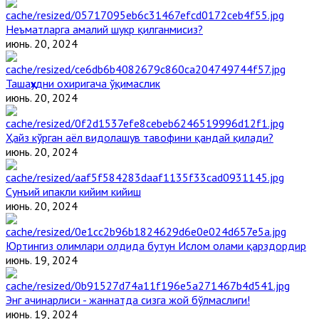
Неъматларга амалий шукр қилганмисиз?
июнь. 20, 2024
Ташаҳҳудни охиригача ўқимаслик
июнь. 20, 2024
Ҳайз кўрган аёл видолашув тавофини қандай қилади?
июнь. 20, 2024
Сунъий ипакли кийим кийиш
июнь. 20, 2024
Юртингиз олимлари олдида бутун Ислом олами қарздордир
июнь. 19, 2024
Энг ачинарлиси - жаннатда сизга жой бўлмаслиги!
июнь. 19, 2024