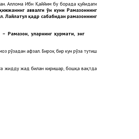
ган. Аллома Ибн Қаййим бу борада қуйидаги
лҳижжанинг аввалги ўн куни Рамазоннинг
ал. Лайлатул қадр сабабидан рамазоннинг
 – Рамазон, уларнинг ҳурмати, энг
оз рўзадан афзал. Бироқ бир кун рўза тутиш
тга жидду жаҳд билан киришар, бошқа вақтда