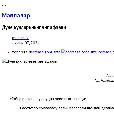
Мақолалар
Дунё кунларининг энг афзали
muslimuz
- июнь. 07, 2024
font size
decrease font size
increase 
Алло
Пайғамбар
Жобир розияллоҳу анҳудан ривоят қилинади:
Расулуллоҳ соллаллоҳу алайҳи васаллам шундай деганл