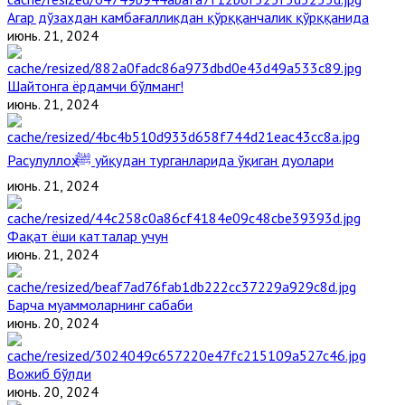
Агар дўзахдан камбағалликдан қўрққанчалик қўрққанида
июнь. 21, 2024
Шайтонга ёрдамчи бўлманг!
июнь. 21, 2024
Расулуллоҳ ﷺ уйқудан турганларида ўқиган дуолари
июнь. 21, 2024
Фақат ёши катталар учун
июнь. 21, 2024
Барча муаммоларнинг сабаби
июнь. 20, 2024
Вожиб бўлди
июнь. 20, 2024