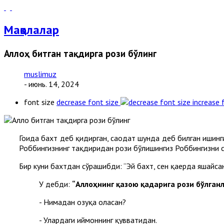
Мақолалар
Аллоҳ битган тақдирга рози бўлинг
muslimuz
- июнь. 14, 2024
font size
decrease font size
increase 
Гоҳида бахт деб қидирган, саодат шунда деб билган ишинг
Роббингизнинг тақдиридан рози бўлишингиз Роббингизни с
Бир куни бахтдан сўрашибди: “Эй бахт, сен қаерда яшайсан
У дебди:
“Аллоҳнинг қазою қадарига рози бўлганл
- Нимадан озуқа оласан?
- Улардаги иймоннинг қувватидан.