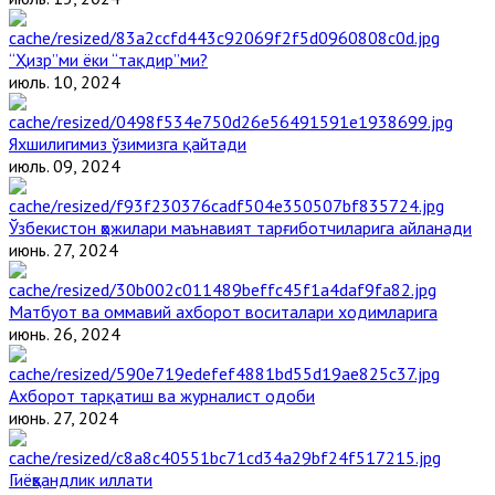
“Ҳизр”ми ёки “тақдир”ми?
июль. 10, 2024
Яхшилигимиз ўзимизга қайтади
июль. 09, 2024
Ўзбекистон ҳожилари маънавият тарғиботчиларига айланади
июнь. 27, 2024
Матбуот ва оммавий ахборот воситалари ходимларига
июнь. 26, 2024
Ахборот тарқатиш ва журналист одоби
июнь. 27, 2024
Гиёҳвандлик иллати