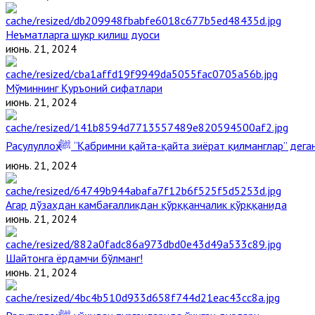
Неъматларга шукр қилиш дуоси
июнь. 21, 2024
Мўминнинг Қуръоний сифатлари
июнь. 21, 2024
Расулуллоҳ ﷺ “Қабримни қайта-қайта зиёрат қилманглар” де
июнь. 21, 2024
Агар дўзахдан камбағалликдан қўрққанчалик қўрққанида
июнь. 21, 2024
Шайтонга ёрдамчи бўлманг!
июнь. 21, 2024