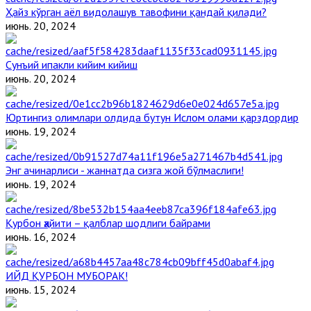
Ҳайз кўрган аёл видолашув тавофини қандай қилади?
июнь. 20, 2024
Сунъий ипакли кийим кийиш
июнь. 20, 2024
Юртингиз олимлари олдида бутун Ислом олами қарздордир
июнь. 19, 2024
Энг ачинарлиси - жаннатда сизга жой бўлмаслиги!
июнь. 19, 2024
Қурбон ҳайити – қалблар шодлиги байрами
июнь. 16, 2024
ИЙД ҚУРБОН МУБОРАК!
июнь. 15, 2024