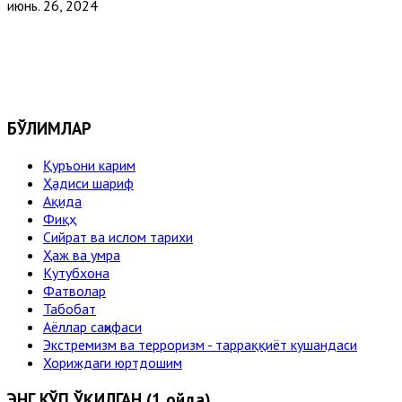
июнь. 26, 2024
БЎЛИМЛАР
Қуръони карим
Ҳадиси шариф
Ақида
Фиқҳ
Сийрат ва ислом тарихи
Ҳаж ва умра
Кутубхона
Фатволар
Табобат
Аёллар саҳифаси
Экстремизм ва терроризм - тарраққиёт кушандаси
Хориждаги юртдошим
ЭНГ КЎП ЎҚИЛГАН (1 ойда)