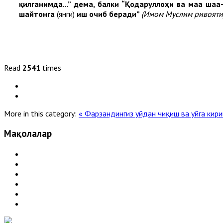
қилганимда...” дема, балки “Қодаруллоҳи ва маа ша
шайтон
га
(янги)
иш
очиб беради”
(Имом Муслим ривояти)
Read
2541
times
More in this category:
« Фарзандингиз уйдан чиқиш ва уйга ки
Мақолалар