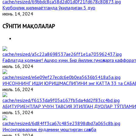
Қурбонлик қилинаётганда ўқиладиган 5 дуо
июнь. 14, 2024
СЎНГГИ МАҚОЛАЛАР
Ғафлатда қолманг! Ашуро куни. Бир йиллик гуноҳларга каффорат
июль. 16, 2024
ИНСОННИНГ ИШИ ЮРИШМАСЛИГИНИ энг КАТТА 33 та САБА
июль. 16, 2024
АБИТУРИЕНТЛАР УЧУН ТАВСИЯ ЭТИЛГАН ДУОЛАР ТЎПЛАМИ
июль. 15, 2024
Инсонпарварлик ёрдамини уюштирган саҳоба
июль. 15, 2024