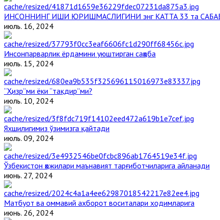
ИНСОННИНГ ИШИ ЮРИШМАСЛИГИНИ энг КАТТА 33 та САБА
июль. 16, 2024
Инсонпарварлик ёрдамини уюштирган саҳоба
июль. 15, 2024
“Ҳизр”ми ёки “тақдир”ми?
июль. 10, 2024
Яхшилигимиз ўзимизга қайтади
июль. 09, 2024
Ўзбекистон ҳожилари маънавият тарғиботчиларига айланади
июнь. 27, 2024
Матбуот ва оммавий ахборот воситалари ходимларига
июнь. 26, 2024