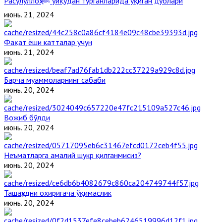
Расулуллоҳ ﷺ уйқудан турганларида ўқиган дуолари
июнь. 21, 2024
Фақат ёши катталар учун
июнь. 21, 2024
Барча муаммоларнинг сабаби
июнь. 20, 2024
Вожиб бўлди
июнь. 20, 2024
Неъматларга амалий шукр қилганмисиз?
июнь. 20, 2024
Ташаҳҳудни охиригача ўқимаслик
июнь. 20, 2024