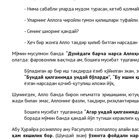
- Нима сабабли уларда мудом турасан, кетиб қолмай
- Уларнинг Аллоҳга чиройли гумон қилишлари туфайли.
- Сенинг шиоринг қандай?
- Ҳеч бир жонга Аллоҳ тақдир қилиб битган нарсадан
Мўмин-мусулмон банда
“Дунёдаги барча нарса Аллоҳн
ҳолатда: фаровонлик вақтида ҳам, бошига мусибат тушганида
Бўладиган ҳар бир иш тақдирда ёзиб қўйилган экан, 
“Бундай қилганимда ундай бўларди”,
“Бу ишни 
ёзган нарсадан қочиб-қутулиш иложи йўқ.
Шунингдек, Аллоҳ банда бирон неъматга эришишини, ютуқн
жаҳди билан эмас, Аллоҳнинг фазли, тақдири, ризқлантири
Бошига мусибат тушганида
“Агар ундай қилганимд
борада мўмин банда қандай йўл тутиши кераклиги қу
Абу Ҳурайра розияллоҳу анҳу Расулуллоҳ соллаллоҳу алайҳи 
ҳам яхшилик бор.
(Шундай экан)
ўзингга фойдали нарс