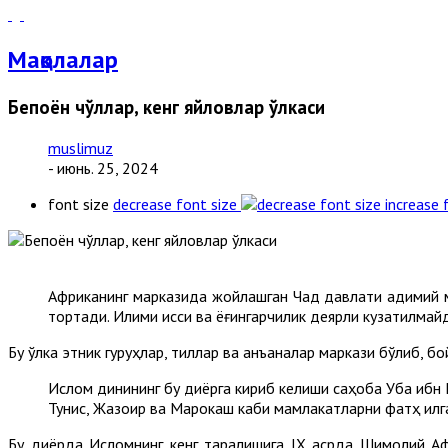
Мақолалар
Бепоён чўллар, кенг яйловлар ўлкаси
muslimuz
- июнь. 25, 2024
font size
decrease font size
increase 
Африканинг марказида жойлашган Чад давлати қадимий 
тортади. Иқлими иссиқ ва ёғингарчилик деярли кузатилмай
Бу ўлка этник гуруҳлар, тиллар ва анъаналар маркази бўлиб, 
Ислом динининг бу диёрга кириб келиши саҳоба Уқба ибн
Тунис, Жазоир ва Марокаш каби мамлакатларни фатҳ қилга
Бу диёрда Исломнинг кенг тарқалишига IX асрда Шимолий Аф