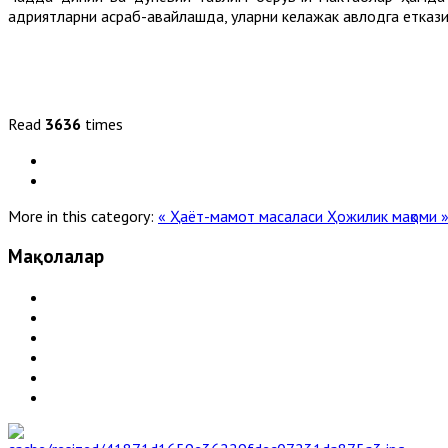
қадриятларни асраб-авайлашда, уларни келажак авлодга еткази
Read
3636
times
More in this category:
« Ҳаёт-мамот масаласи
Ҳожилик мақоми 
Мақолалар