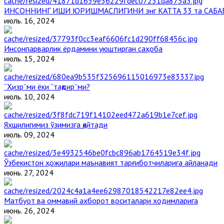
ИНСОННИНГ ИШИ ЮРИШМАСЛИГИНИ энг КАТТА 33 та САБА
июль. 16, 2024
Инсонпарварлик ёрдамини уюштирган саҳоба
июль. 15, 2024
“Ҳизр”ми ёки “тақдир”ми?
июль. 10, 2024
Яхшилигимиз ўзимизга қайтади
июль. 09, 2024
Ўзбекистон ҳожилари маънавият тарғиботчиларига айланади
июнь. 27, 2024
Матбуот ва оммавий ахборот воситалари ходимларига
июнь. 26, 2024