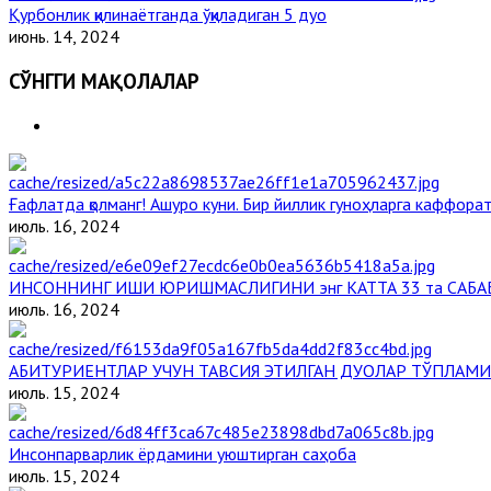
Қурбонлик қилинаётганда ўқиладиган 5 дуо
июнь. 14, 2024
СЎНГГИ МАҚОЛАЛАР
Ғафлатда қолманг! Ашуро куни. Бир йиллик гуноҳларга каффорат,
июль. 16, 2024
ИНСОННИНГ ИШИ ЮРИШМАСЛИГИНИ энг КАТТА 33 та САБА
июль. 16, 2024
АБИТУРИЕНТЛАР УЧУН ТАВСИЯ ЭТИЛГАН ДУОЛАР ТЎПЛАМИ
июль. 15, 2024
Инсонпарварлик ёрдамини уюштирган саҳоба
июль. 15, 2024