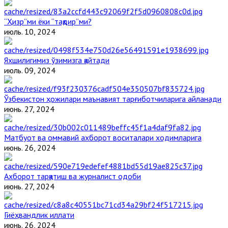
“Ҳизр”ми ёки “тақдир”ми?
июль. 10, 2024
Яхшилигимиз ўзимизга қайтади
июль. 09, 2024
Ўзбекистон ҳожилари маънавият тарғиботчиларига айланади
июнь. 27, 2024
Матбуот ва оммавий ахборот воситалари ходимларига
июнь. 26, 2024
Ахборот тарқатиш ва журналист одоби
июнь. 27, 2024
Гиёҳвандлик иллати
июнь. 26, 2024