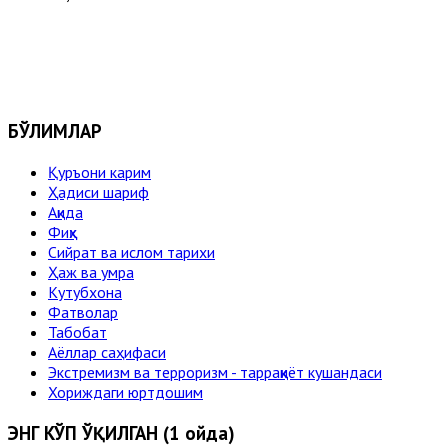
БЎЛИМЛАР
Қуръони карим
Ҳадиси шариф
Ақида
Фиқҳ
Сийрат ва ислом тарихи
Ҳаж ва умра
Кутубхона
Фатволар
Табобат
Аёллар саҳифаси
Экстремизм ва терроризм - тарраққиёт кушандаси
Хориждаги юртдошим
ЭНГ КЎП ЎҚИЛГАН (1 ойда)