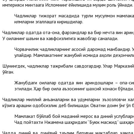
империяси минтақага Исломнинг ёйилишида муҳим роль ўйнади.
Чадликлар тижорат мақсадида турли мусулмон мамлакат
илмларни эгаллашга киришдилар.
Чадликлар одатда ота-она, фарзандлар ва бир нечта яқин қари
У оиланинг шаъни ва хавфсизлигига жавобгар саналади.
Чорвачилик чадликларнинг асосий даромад манбаидир. У
қулайдир. Мамлакатнинг жанубий қисмида аҳоли деҳқончил
Шунингдек, чадликлар тажрибали савдогардир. Улар Марказий
қўйган.
Жанубдаги оилалар одатда яқин қарин­дошлари – опа-с
этилади. Ҳар бир оила аъзосининг шахсий хонаси бўлади.
Чадликлар миллий анъаналарни ва удумларни эъзозловчи хал
кўзига қарашни одобсизлик деб билишади. Овқатни доим ўнг қўл
Мамлакат бўйлаб бой маданий мерос ва диний услубларн
Чад пойтахти Нжамена шаҳридаги “Буюк масжид” шаҳар
Чадда диний ва дунёвий таълим берувчи мактаблар ҳамда 