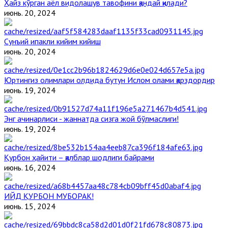
Ҳайз кўрган аёл видолашув тавофини қандай қилади?
июнь. 20, 2024
Сунъий ипакли кийим кийиш
июнь. 20, 2024
Юртингиз олимлари олдида бутун Ислом олами қарздордир
июнь. 19, 2024
Энг ачинарлиси - жаннатда сизга жой бўлмаслиги!
июнь. 19, 2024
Қурбон ҳайити – қалблар шодлиги байрами
июнь. 16, 2024
ИЙД ҚУРБОН МУБОРАК!
июнь. 15, 2024