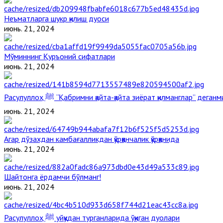
Неъматларга шукр қилиш дуоси
июнь. 21, 2024
Мўминнинг Қуръоний сифатлари
июнь. 21, 2024
Расулуллоҳ ﷺ “Қабримни қайта-қайта зиёрат қилманглар” дега
июнь. 21, 2024
Агар дўзахдан камбағалликдан қўрққанчалик қўрққанида
июнь. 21, 2024
Шайтонга ёрдамчи бўлманг!
июнь. 21, 2024
Расулуллоҳ ﷺ уйқудан турганларида ўқиган дуолари