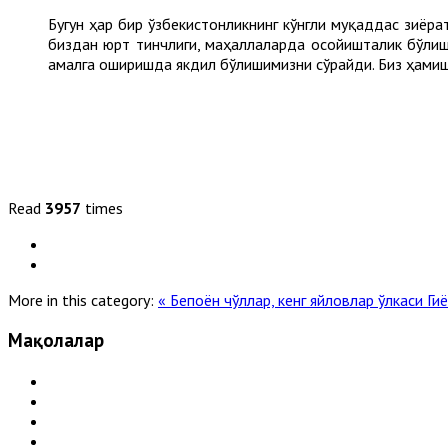
Бугун ҳар бир ўзбекистонликнинг кўнгли муқаддас зиёрат
биздан юрт тинчлиги, маҳаллаларда осойишталик бўлиш
амалга оширишда якдил бўлишимизни сўрайди. Биз ҳамиш
Read
3957
times
More in this category:
« Бепоён чўллар, кенг яйловлар ўлкаси
Ги
Мақолалар