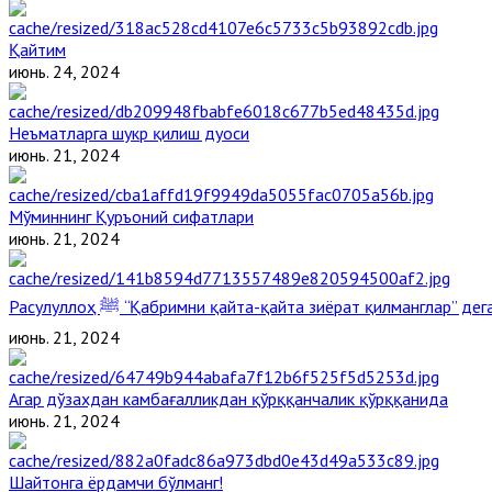
Қайтим
июнь. 24, 2024
Неъматларга шукр қилиш дуоси
июнь. 21, 2024
Мўминнинг Қуръоний сифатлари
июнь. 21, 2024
Расулуллоҳ ﷺ “Қабримни қайта-қайта зиёрат қилманглар” д
июнь. 21, 2024
Агар дўзахдан камбағалликдан қўрққанчалик қўрққанида
июнь. 21, 2024
Шайтонга ёрдамчи бўлманг!