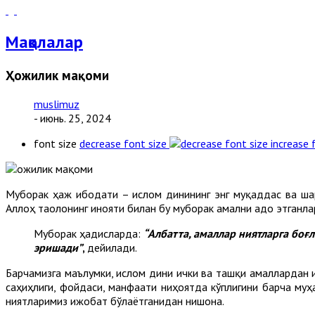
Мақолалар
Ҳожилик мақоми
muslimuz
- июнь. 25, 2024
font size
decrease font size
increase 
Муборак ҳаж ибодати – ислом динининг энг муқаддас ва шар
Аллоҳ таолонинг инояти билан бу муборак амални адо этганла
Муборак ҳадисларда:
“
Албатта, амаллар ниятларга боғ
эришади
”
,
дейилади.
Барчамизга маълумки, ислом дини ички ва ташқи амаллардан иб
саҳиҳлиги, фойдаси, манфаати ниҳоятда кўплигини барча муҳа
ниятларимиз ижобат бўлаётганидан нишона.