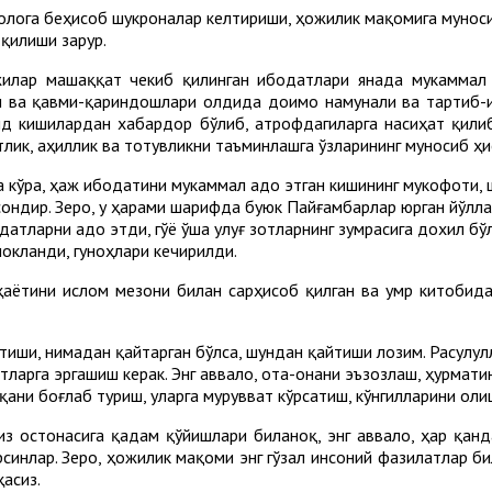
 таолога беҳисоб шукроналар келтириши, ҳожилик мақомига муно
 қилиши зарур.
жилар машаққат чекиб қилинган ибодатлари янада мукаммал 
си ва қавми-қариндошлари олдида доимо намунали ва тартиб-
д кишилардан хабардор бўлиб, атрофдагиларга насиҳат қилиб
ик, аҳиллик ва тотувликни таъминлашга ўзларининг муносиб ҳи
 кўра, ҳаж ибодатини мукаммал адо этган кишининг мукофоти, 
сондир. Зеро, у ҳарами шарифда буюк Пайғамбарлар юрган йўлла
одатларни адо этди, гўё ўша улуғ зотларнинг зумрасига дохил б
окланди, гуноҳлари кечирилди.
 ҳаётини ислом мезони билан сарҳисоб қилган ва умр китобида
тиши, нимадан қайтарган бўлса, шундан қайтиши лозим. Расулу
атларга эргашиш керак. Энг аввало, ота-онани эъзозлаш, ҳурмати
қани боғлаб туриш, уларга мурувват кўрсатиш, кўнгилларини оли
 остонасига қадам қўйишлари биланоқ, энг аввало, ҳар қанд
рсинлар. Зеро, ҳожилик мақоми энг гўзал инсоний фазилатлар б
асиз.