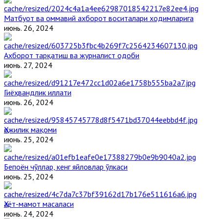
Матбуот ва оммавий ахборот воситалари ходимларига
июнь. 26, 2024
Ахборот тарқатиш ва журналист одоби
июнь. 27, 2024
Гиёҳвандлик иллати
июнь. 26, 2024
Ҳожилик мақоми
июнь. 25, 2024
Бепоён чўллар, кенг яйловлар ўлкаси
июнь. 25, 2024
Ҳаёт-мамот масаласи
июнь. 24, 2024