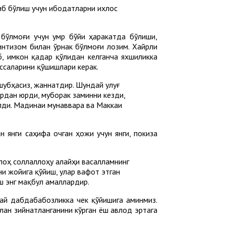
сиб бўлиш учун ибодатларни ихлос
бўлмоғи учун умр бўйи ҳаракатда бўлиши,
интизом билан ўрнак бўлмоғи лозим. Хайрли
, имкон қадар қўлидан келганча яхшиликка
ссаларини қўшишлари керак.
шубҳасиз, жаннатдир. Шундай улуғ
рдан юрди, муборак заминни кезди,
ўлди. Мадинаи мунаввара ва Маккаи
н янги саҳифа очган ҳожи учун янги, покиза
ллоҳ соллаллоҳу алайҳи васалламнинг
ни жойига қўйиш, улар вафот этган
ш энг мақбул амаллардир.
ай дабдабабозликка чек қўйишига аминмиз.
илан зийнатланганини кўрган ёш авлод эртага