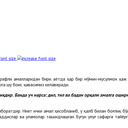
font size
афли амалларидан бири. Ҳаётда ҳар бир мўмин-мусулмон ҳаж 
рга шу боис ҳавасимиз келаверади.
лиқдир.
Банда уч нарса: дил, тил ва бадан орқали амалга ошир
оратдир. Ният ички амал ҳисобланиб, у қалб билан боғлиқ бўла
ддислар ва уламолар таъкидлашган. Бугун улуғ сафарга тайёрга