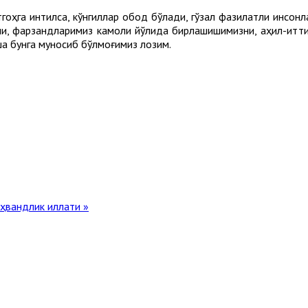
гоҳга интилса, кўнгиллар обод бўлади, гўзал фазилатли инсонла
и, фарзандларимиз камоли йўлида бирлашишимизни, аҳил-итти
а бунга муносиб бўлмоғимиз лозим.
ёҳвандлик иллати »