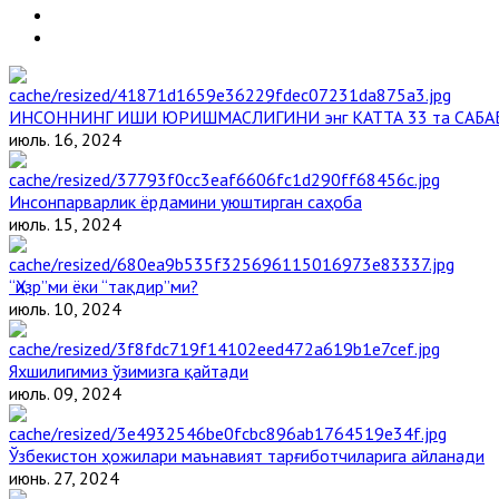
ИНСОННИНГ ИШИ ЮРИШМАСЛИГИНИ энг КАТТА 33 та САБА
июль. 16, 2024
Инсонпарварлик ёрдамини уюштирган саҳоба
июль. 15, 2024
“Ҳизр”ми ёки “тақдир”ми?
июль. 10, 2024
Яхшилигимиз ўзимизга қайтади
июль. 09, 2024
Ўзбекистон ҳожилари маънавият тарғиботчиларига айланади
июнь. 27, 2024