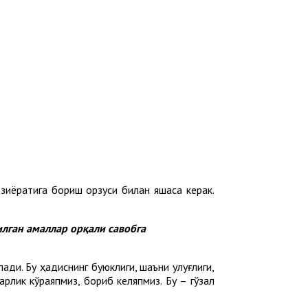
зиёратига бориш орзуси билан яшаса керак.
илган амаллар орқали савобга
ди. Бу ҳадиснинг буюклиги, шаъни улуғлиги,
рлик кўраяпмиз, бориб келяпмиз. Бу – гўзал