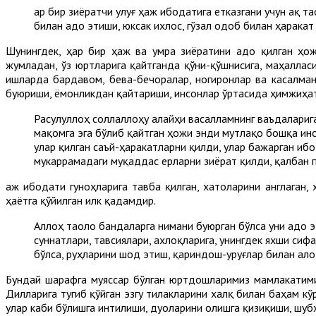
Ҳар бир зиёратчи улуғ ҳаж ибодатига етказгани учун Ҳақ
билан адо этиши, юксак ихлос, гўзал одоб билан ҳаракат
Шунингдек, ҳар бир ҳаж ва умра зиёратини адо қилган ҳо
жумладан, ўз юртларига қайтганда қўни-қўшнисига, маҳалла
ишларда бардавом, бева-бечоралар, ногиронлар ва касалман
буюриши, ёмонликдан қайтариши, инсонлар ўртасида ҳимжиҳатл
Расулуллоҳ соллаллоҳу алайҳи васалламнинг ваъдаларига
мақомга эга бўлиб қайтган ҳожи энди мутлақо бошқа ин
улар қилган саъй-ҳаракатларни қилди, улар бажарган иб
мукаррамадаги муқаддас ерларни зиёрат қилди, қалбан п
Ҳаж ибодати гуноҳларига тавба қилган, хатоларини англаган,
ҳаётга қўйилган илк қадамдир.
Аллоҳ таоло бандаларга нимани буюрган бўлса уни адо э
суннатлари, тавсиялари, ахлоқларига, унингдек яхши сиф
бўлса, руҳларини шод этиш, қариндош-уруғлар билан ало
Бундай шарафга муяссар бўлган юртдошларимиз мамлакатимиз
Дилларига тугиб қўйган эзгу тилакларини халқ билан баҳам кў
улар каби бўлишга интилиши, дуоларини олишга қизиқиши, шубҳ