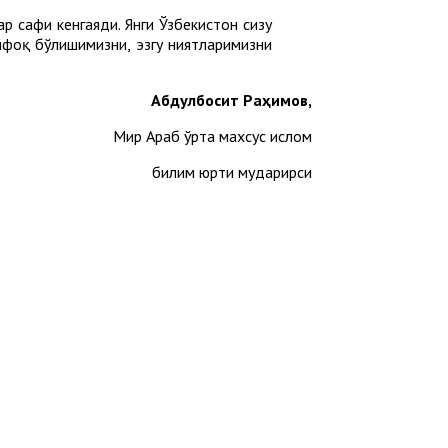
р сафи кенгаяди. Янги Ўзбекистон сизу
фоқ бўлишимизни, эзгу ниятларимизни
Абдулбосит Раҳимов,
Мир Араб ўрта махсус ислом
билим юрти мударирси