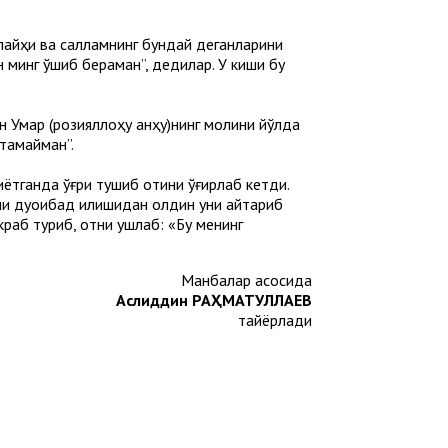
лайҳи ва салламнинг бундай деганларини
ўн минг қўшиб бераман”, дедилар. У киши бу
бн Умар (розияллоҳу анҳу)нинг молини йўлда
стамайман”.
қиётганда ўғри тушиб отини ўғирлаб кетди.
зни дуоибад қилишидан олдин уни қайтариб
акраб туриб, отни ушлаб: «Бу менинг
Манбалар асосида
Аслиддин РАҲМАТУЛЛАЕВ
тайёрлади