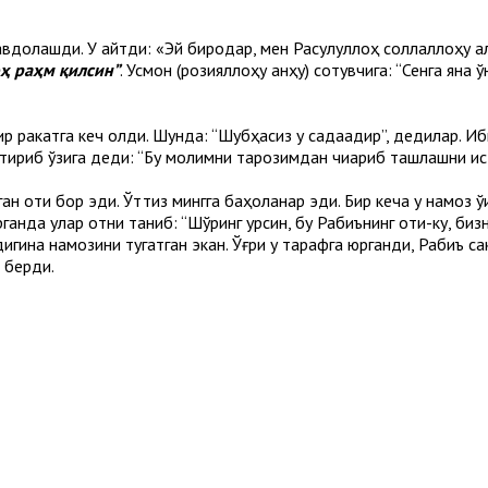
савдолашди. У айтди: «Эй биродар, мен Расулуллоҳ соллаллоҳу а
оҳ раҳм қилсин”
. Усмон (розияллоҳу анҳу) сотувчига: “Сенга яна 
р ракатга кеч қолди. Шунда: “Шубҳасиз у садақадир”, дедилар. И
 ўтириб ўзига деди: “Бу молимни тарозимдан чиқариб ташлашни и
ан оти бор эди. Ўттиз мингга баҳоланар эди. Бир кеча у намоз ў
ганда улар отни таниб: “Шўринг қурсин, бу Рабиънинг оти-ку, би
ндигина намозини тугатган экан. Ўғри у тарафга юрганди, Рабиъ с
б берди.