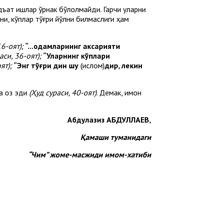
дъат ишлар ўрнак бўлолмайди. Гарчи уларни
ни, кўплар тўғри йўлни билмаслиги ҳам
16-оят);
“...одамларнинг аксарияти
аси, 36-оят);
“Уларнинг кўплари
ят);
“Энг тўғри дин шу
(ислом)
дир, лекин
да оз эди
(Ҳуд сураси, 40-оят)
. Демак, имон
Абдулазиз АБДУЛЛАЕВ,
Қамаши туманидаги
“Чим” жоме-масжиди имом-хатиби