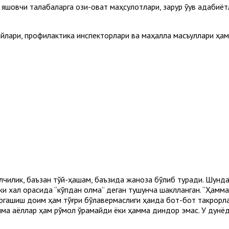
овчи талабаларга озиқ-овқат маҳсулотлари, зарур ўқув адабиётл
йлари, профилактика инспекторлари ва маҳалла масъуллари ҳам
. Элчилик, баъзан тўй-ҳашам, баъзида жаноза бўлиб туради. Шун
 халқ орасида “кўпдан қолма” деган тушунча шаклланган. “Ҳамма ш
эргашиш доим ҳам тўғри бўлавермаслиги ҳақида бот-бот такрорла
амма аёллар ҳам рўмол ўрамайди ёки ҳамма диндор эмас. У дунё