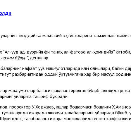
 олди
, уларнинг моддий ва маънавий эҳтиёжларини таъминлаш жамият
 “Ал-уқуд ад-дуррийя фи танқиҳ ал-фатово ал-ҳомидийя” китоб
лозим бўлур”
, деганлар.
ларнинг нафақат ўқув машғулотларида илм олишлари, балки дар
итут раҳбариятидан оддий ўқитувчигача ҳар бир масъул ходимн
алар маълумотлар базаси шакллантирилган бўлиб, алоҳида режа
арнинг уйларига ташриф буюради.
қов, проректор У.Ходжаев, ишлар бошқармаси бошлиғи Ҳ.Аманов
уманларида ижарада яшовчи талабаларнинг уйларида бўлиб, ул
унингдек, талабаларга ижара манзилларида ёнғин хавфсизлиги в