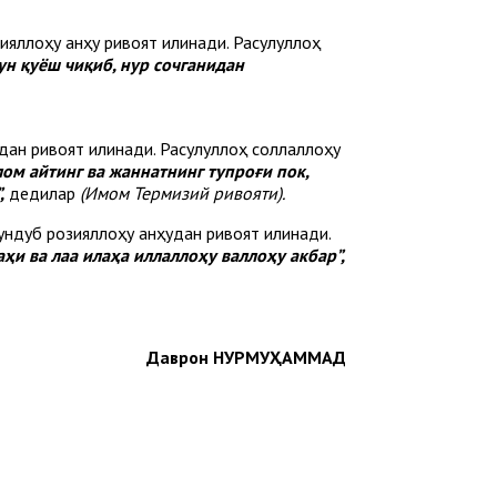
ияллоҳу анҳу ривоят қилинади. Расулуллоҳ
ун қуёш чиқиб, нур сочганидан
ан ривоят қилинади. Расулуллоҳ соллаллоҳу
ом айтинг ва жаннатнинг тупроғи пок,
,
дедилар
(Имом Термизий ривояти).
ндуб розияллоҳу анҳудан ривоят қилинади.
ҳи ва лаа илаҳа иллаллоҳу валлоҳу акбар”,
Даврон НУРМУҲАММАД