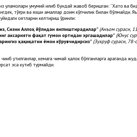
миз уламолари умумий қилиб бундай жавоб беришган: “Хато ва би
ингдек, тўғри ва яхши амаллар доим кўпчилик билан бўлмайди. Яъ
қуйидаги оятларни келтириш ўринли:
гиз, Сизни Аллоҳ йўлидан янглиштирадилар”
(Анъом сураси, 1
инг аксарияти фақат гумон ортидан эргашадилар”
(Юнус сур
пларингиз ҳақиқатни ёмон кўрувчидирсиз”
(Зухруф сураси, 78-о
чиқиб қутилганлар, кемага чиқмай ҳалок бўлганларга қараганда жу
урсат эса кутиб турмайди.