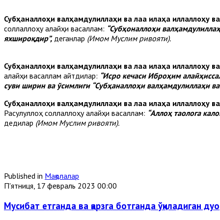
Субҳаналлоҳи валҳамдулиллаҳи ва лаа илаҳа иллаллоҳу ва
соллаллоҳу алайҳи васаллам:
“Субҳоналлоҳи валҳамдулиллаҳи
яхшироқдир”,
деганлар
(Имом Муслим ривояти).
Субҳаналлоҳи валҳамдулиллаҳи ва лаа илаҳа иллаллоҳу ва
алайҳи васаллам айтдилар:
“Исро кечаси Иброҳим алайҳиссал
суви ширин ва ўсимлиги
“Субҳаналлоҳи валҳамдулиллаҳи ва 
Субҳаналлоҳи валҳамдулиллаҳи ва лаа илаҳа иллаллоҳу ва
Расулуллоҳ соллаллоҳу алайҳи васаллам:
“Аллоҳ таолога кало
дедилар
(Имом Муслим ривояти).
Published in
Мақолалар
П'ятниця, 17 февраль 2023 00:00
Мусибат етганда ва қарзга ботганда ўқиладиган дуо