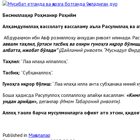
Бисмиллаҳир Роҳманир Роҳийм
Алҳамдулиллаҳ вассолату вассаламу аъла Расулиллаҳ ва 
Абдураҳмон ибн Авф розияллоҳу анҳудан ривоят қилинади. Ра
аввали таҳлил, ўртаси тасбиҳ ва охири гуноҳга иқрор бўлиш
албатта, ижобат бўлади”
(Дайламий ривояти. “Муснадул Фирдав
Таҳлил:
“Лаа илаҳа иллаллоҳ”.
Тасбиҳ:
“Субҳаналлоҳ”.
Гуноҳга иқрор бўлиш:
“Лаа илаҳа илла анта субҳанака инний к
Бошқа ҳадисда Расулуллоҳ соллаллоҳу алайҳи васаллам:
«Кимг
ундан арийди»,
деганлар
(Имом Табароний ривояти).
Аллоҳ таоло барча мусулмонларга офият ато этсин, ҳидоя
Published in
Мақолалар