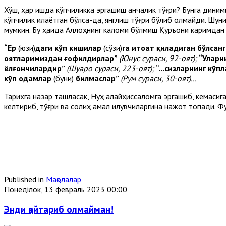
Хўш, ҳар ишда кўпчиликка эргашиш қанчалик тўғри? Бунга дини
кўпчилик қилаётган бўлса-да, янглиш тўғри бўлиб қолмайди. Шун
мумкин. Бу ҳақида Аллоҳнинг каломи бўлмиш Қуръони каримдан 
“Ер
(юзи)
даги кўп кишилар
(сўзи)
га итоат қиладиган бўлсан
оятларимиздан ғофилдирлар”
(Юнус сураси, 92-оят);
“Уларн
ёлғончилардир”
(Шуаро сураси, 223-оят);
“...сизларнинг кў
кўп одамлар
(буни)
билмаслар”
(Рум сураси, 30-оят)...
Тарихга назар ташласак, Нуҳ алайҳиссаломга эргашиб, кемасига 
келтириб, тўғри ва солиҳ амал қилувчиларгина нажот топади. Ф
Published in
Мақолалар
Понеділок, 13 февраль 2023 00:00
Энди қайтариб олмайман!