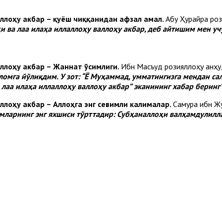
ллоҳу акбар – қуёш чиққанидан афзал амал.
Абу Ҳурайра роз
 ва лаа илаҳа иллаллоҳу валлоҳу акбар, деб айтишим мен уч
ллоҳу акбар – Жаннат ўсимлиги.
Ибн Масъуд розияллоҳу анҳуд
омга йўлиқдим. У зот: “Ё Муҳаммад, умматингизга мендан сал
лаа илаҳа иллаллоҳу валлоҳу акбар”
эканининг хабар беринг”
ллоҳу акбар – Аллоҳга энг севимли калималар.
Самура ибн Жу
мларнинг энг яхшиси тўрттадир: Субҳаналлоҳи валҳамдулилла