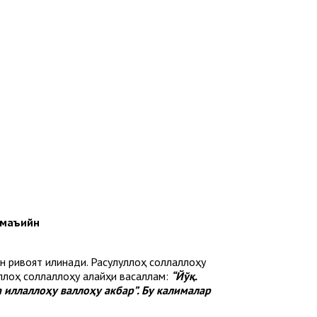
маъийн
н ривоят қилинади. Расулуллоҳ соллаллоҳу
уллоҳ соллаллоҳу алайҳи васаллам:
“Йўқ.
 иллаллоҳу валлоҳу акбар”. Бу калималар