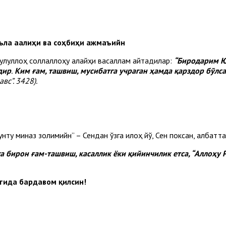
аъла аалиҳи ва соҳбиҳи ажмаъийн
сулуллоҳ соллаллоҳу алайҳи васаллам айтадилар:
“Биродарим 
дир
.
Ким ғам, ташвиш, мусибатга учраган ҳамда қарздор бўлса
с”. 3428).
унту миназ золимийн” – Сендан ўзга илоҳ йўқ, Сен поксан, албат
а бирон ғам-ташвиш, касаллик ёки қийинчилик етса, “Аллоҳу Р
тида бардавом қилсин!