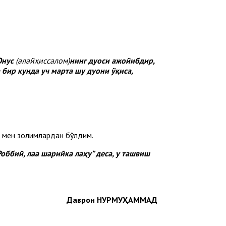
Юнус
(алайҳиссалом)
нинг дуоси ажойибдир,
 бир кунда уч марта шу дуони ўқиса,
та мен золимлардан бўлдим.
оббий, лаа шарийка лаҳу” деса, у ташвиш
Даврон НУРМУҲАММАД