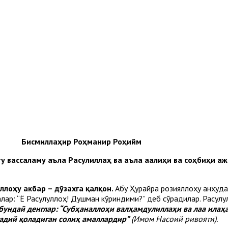
Бисмиллаҳир
Роҳманир
Роҳийм
ту
вассаламу
аъла
Расулиллаҳ
ва
аъла
аалиҳи
ва
соҳбиҳи
аж
ллоҳу акбар – дўзахга қалқон.
Абу Ҳурайра розияллоҳу анҳуда
лар: “Ё Расулуллоҳ! Душман кўриндими?” деб сўрадилар. Расул
ундай денглар: “Субҳаналлоҳи валҳамдулиллаҳи ва лаа илаҳа
бадий қоладиган солиҳ амаллардир”
(Имом Насоий ривояти).