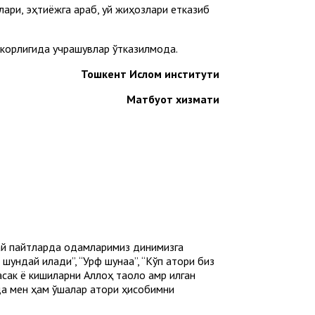
ари, эҳтиёжга қараб, уй жиҳозлари етказиб
корлигида учрашувлар ўтказилмоқда.
Т
ошкент Ислом институти
Матбуот хизмати
дай пайтларда одамларимиз динимизга
ундай қилади”, “Урф шунақа”, “Кўп қатори биз
сак ё кишиларни Аллоҳ таоло амр қилган
да мен ҳам ўшалар қатори ҳисобимни