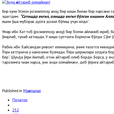
Бир куни Усмон розияллоҳу анҳу бир киши билан бир нарсани 
эшитдим:
“Сотишда енгил, олишда енгил бўлган кишини Алл
ишни ўша муборак дуога дохил бўлиш учун қилди”.
Умар ибн Хаттоб (розияллоҳу анҳу) бир боғни айланиб юриб, би
ўғирлаб, тунаб кетишди. У киши султонга бормоқчи бўлди. Сўнг
Рабиъ ибн Хайсамдан ривоят қилинишича, унинг ғазотга минадиг
Ўғри кетгунича у намозини бузмади. Ўғри шериклари олдига бор
бер”. Шунда ўғри йиғлаб, отни қайтариб олиб борди. Борса, у э
тарозимга чиққан нарса, уни энди олмайман», деб ўғрига қайтари
Published in
Мақолалар
Початок
252