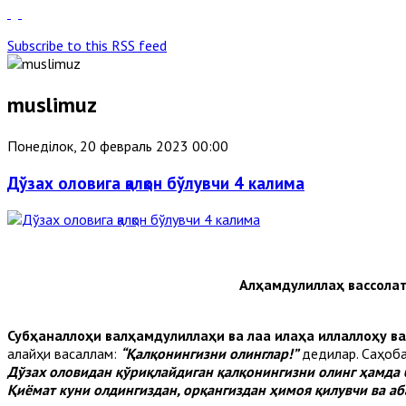
Subscribe to this RSS feed
muslimuz
Понеділок, 20 февраль 2023 00:00
Дўзах оловига қалқон бўлувчи 4 калима
Алҳамдулиллаҳ
вассола
Субҳаналлоҳи валҳамдулиллаҳи ва лаа илаҳа иллаллоҳу ва
алайҳи васаллам:
“Қалқонингизни олинглар!”
дедилар. Саҳоба
Дўзах оловидан қўриқлайдиган қалқонингизни олинг ҳамда б
Қиёмат куни олдингиздан, орқангиздан ҳимоя қилувчи ва а