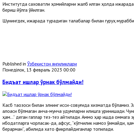
Институтда саховатли ҳомийларни жалб қилган ҳолда ижарада яш
бериш йўлга қўйилган.
Шунингдек, ижарада турадиган талабалар билан гуруҳ мурабби
Published in
Ўзбекистон янгиликлари
Понеділок, 13 февраль 2023 00:00
Бидъат ишлар ўрнак бўлмайди!
Касб тақозоси билан элнинг иссиқ-совуғида хизматда бўламиз
алоқаси бўлмаган анча-мунча удумларни қилишга уринишади. Чунки
ҳам...” деган гаплар тез-тез айтилади. Аммо ҳар ишда оммага 
ибодатларга чорласак-да, афсус, “кўпчилик намоз ўқимайди, ҳ
берарман”, қабилида хато фикрлайдиганлар топилади.