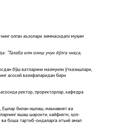
нинг қолган аъзолари зиммасидаги муҳим
ида:
“Талаба илм олиш учун йўлга чиқса,
сдан бўш вақтларини мазмунли ўтказишлари,
инг асосий вазифаларидан бири
 асосида ректор, проректорлар, кафедра
, Ёшлар билан ишлаш, маънавият ва
арнинг яшаш шароити, кайфияти, ҳол-
а бошқа тартиб-қоидаларга қатъий амал