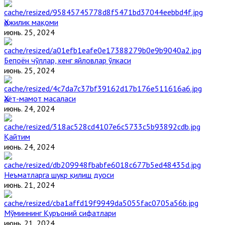
Ҳожилик мақоми
июнь. 25, 2024
Бепоён чўллар, кенг яйловлар ўлкаси
июнь. 25, 2024
Ҳаёт-мамот масаласи
июнь. 24, 2024
Қайтим
июнь. 24, 2024
Неъматларга шукр қилиш дуоси
июнь. 21, 2024
Мўминнинг Қуръоний сифатлари
июнь. 21, 2024