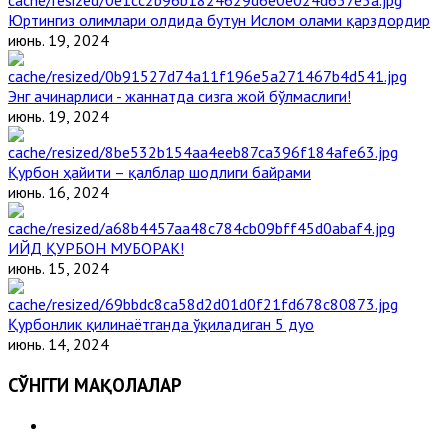
Юртингиз олимлари олдида бутун Ислом олами қарздордир
июнь. 19, 2024
Энг ачинарлиси - жаннатда сизга жой бўлмаслиги!
июнь. 19, 2024
Қурбон ҳайити – қалблар шодлиги байрами
июнь. 16, 2024
ИЙД ҚУРБОН МУБОРАК!
июнь. 15, 2024
Қурбонлик қилинаётганда ўқиладиган 5 дуо
июнь. 14, 2024
СЎНГГИ МАҚОЛАЛАР