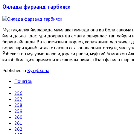
Оилада фарзанд тарбияси
Мустақиллик йилларида мамлакатимизда она ва бола саломат
йили давлат дастури доирасида амалга оширилаётган хайрли 
бирига айланди. Ватанимизнинг порлоқ келажагини ҳар жиҳатд
ворислари қилиб вояга етказиш ота-оналарнинг орзуси, масъул
Ўзбекистон мусулмонлари идораси раиси, муфтий Усмонхон Ал
китоб ўғил-қиз­ларимизни юксак маънавият, гўзал фазилатлар
Published in
Кутубхона
Початок
256
257
258
259
260
261
262