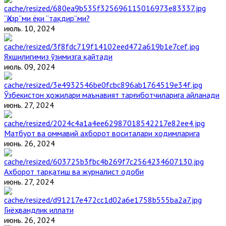
“Ҳизр”ми ёки “тақдир”ми?
июль. 10, 2024
Яхшилигимиз ўзимизга қайтади
июль. 09, 2024
Ўзбекистон ҳожилари маънавият тарғиботчиларига айланади
июнь. 27, 2024
Матбуот ва оммавий ахборот воситалари ходимларига
июнь. 26, 2024
Ахборот тарқатиш ва журналист одоби
июнь. 27, 2024
Гиёҳвандлик иллати
июнь. 26, 2024