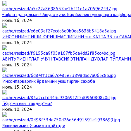
Ғафлатда қолманг! Ашуро куни. Бир йиллик гуноҳларга каффора
июль. 16, 2024
ИНСОННИНГ ИШИ ЮРИШМАСЛИГИНИ энг КАТТА 33 та САБА
июль. 16, 2024
АБИТУРИЕНТЛАР УЧУН ТАВСИЯ ЭТИЛГАН ДУОЛАР ТЎПЛАМИ
июль. 15, 2024
Инсонпарварлик ёрдамини уюштирган саҳоба
июль. 15, 2024
“Ҳизр”ми ёки “тақдир”ми?
июль. 10, 2024
Яхшилигимиз ўзимизга қайтади