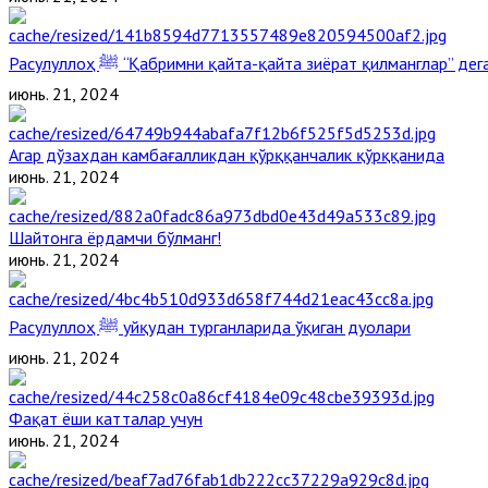
Расулуллоҳ ﷺ “Қабримни қайта-қайта зиёрат қилманглар” д
июнь. 21, 2024
Агар дўзахдан камбағалликдан қўрққанчалик қўрққанида
июнь. 21, 2024
Шайтонга ёрдамчи бўлманг!
июнь. 21, 2024
Расулуллоҳ ﷺ уйқудан турганларида ўқиган дуолари
июнь. 21, 2024
Фақат ёши катталар учун
июнь. 21, 2024