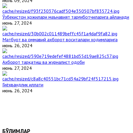
июль. 09, 2024
Ўзбекистон ҳожилари маънавият тарғиботчиларига айланади
июнь. 27, 2024
Матбуот ва оммавий ахборот воситалари ходимларига
июнь. 26, 2024
Ахборот тарқатиш ва журналист одоби
июнь. 27, 2024
Гиёҳвандлик иллати
июнь. 26, 2024
БЎЛИМЛАР