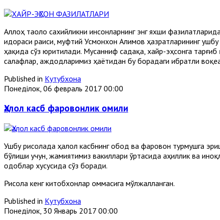
Аллоҳ таоло сахийликни инсонларнинг энг яхши фазилатларида
идораси раиси, муфтий Усмонхон Алимов ҳазратларининг ушбу 
ҳақида сўз юритилади. Мусанниф садақа, хайр-эҳсонга тарғиб 
салафлар, аждодларимиз ҳаётидан бу борадаги ибратли воқеа
Published in
Кутубхона
Понеділок, 06 февраль 2017 00:00
Ҳалол касб фаровонлик омили
Ушбу рисолада ҳалол касбнинг обод ва фаровон турмушга эриш
бўлиши учун, жамиятимиз вакиллари ўртасида аҳиллик ва иноқл
одоблар хусусида сўз боради.
Рисола кенг китобхонлар оммасига мўлжалланган.
Published in
Кутубхона
Понеділок, 30 Январь 2017 00:00