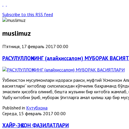
Subscribe to this RSS feed
muslimuz
П'ятниця, 17 февраль 2017 00:00
РАСУЛУЛЛОҲНИНГ (алайҳиссалом) МУБОРАК ВАСИЯ
Ўзбекистон мусулмонлари идораси раиси, муфтий Усмонхон Али
васиятлари” китоблар силсиласидан кўпчилик баҳраманд бўлди
эмаслиги ҳисобга олиниб, бешта жузъини бир китобга жамлаб, 
Ушбу китобни ўқиб, муборак ўгитларга амал қилиш ҳар бир мус
Published in
Кутубхона
Середа, 15 февраль 2017 00:00
ХАЙР-ЭҲСОН ФАЗИЛАТЛАРИ