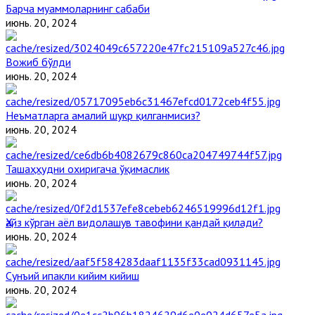
Барча муаммоларнинг сабаби
июнь. 20, 2024
Вожиб бўлди
июнь. 20, 2024
Неъматларга амалий шукр қилганмисиз?
июнь. 20, 2024
Ташаҳҳудни охиригача ўқимаслик
июнь. 20, 2024
Ҳайз кўрган аёл видолашув тавофини қандай қилади?
июнь. 20, 2024
Сунъий ипакли кийим кийиш
июнь. 20, 2024