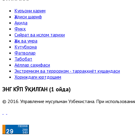
Қуръони карим
Ҳадиси шариф
Ақида
Фиқҳ
Сийрат ва ислом тарихи
Ҳаж ва умра
Кутубхона
Фатволар
Табобат
Аёллар саҳифаси
Экстремизм ва терроризм - тарраққиёт кушандаси
Хориждаги юртдошим
ЭНГ КЎП ЎҚИЛГАН (1 ойда)
© 2016. Управление мусульман Узбекистана. При использовании