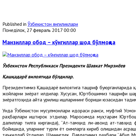
Published in
Ўзбекистон янгиликлари
Понеділок, 27 февраль 2017 00:00
Манзиллар обод – кўнгиллар шод бўлмоқда
Ўзбекистон Республикаси Президенти Шавкат Мирзиёев
Қашқадарё вилоятида бўлдилар.
Президентимиз Қашқадарё вилоятига ташриф буюрганларида ҳа
жойларни зиёрат қилдилар. Хусусан, Юртбошимиз ташрифи ша
зиёратгоҳида қайта қурилиш ишларининг бориши юзасидан тақд
Унда Ўзбекистон мусулмонлари идораси раиси, муфтий Усмо
раҳбарлари иштирок этдилар. Маросимда муҳтарам Юртбош
далиллар тилга кирганда), “Ат-тамҳид ли-қавоид ат-тавҳид
бойишида, уларнинг турли ёт оқимларга кириб қолишидан аср
таъкидлаб ўтдилар. Шунингдек, Давлатимиз раҳбари “Абул Му