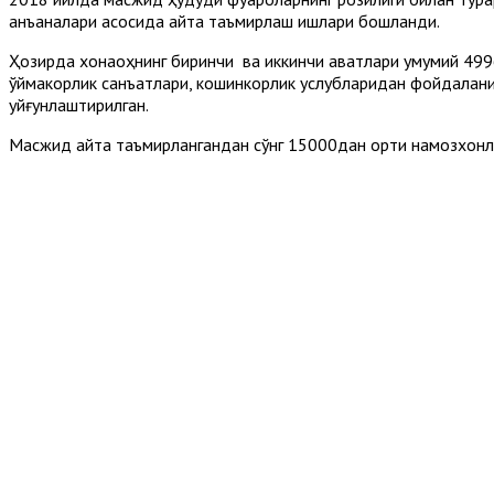
анъаналари асосида қайта таъмирлаш ишлари бошланди.
Ҳозирда хонақоҳнинг биринчи ва иккинчи қаватлари умумий 499
ўймакорлик санъатлари, кошинкорлик услубларидан фойдалан
уйғунлаштирилган.
Масжид қайта таъмирлангандан сўнг 15000дан ортиқ намозхонла