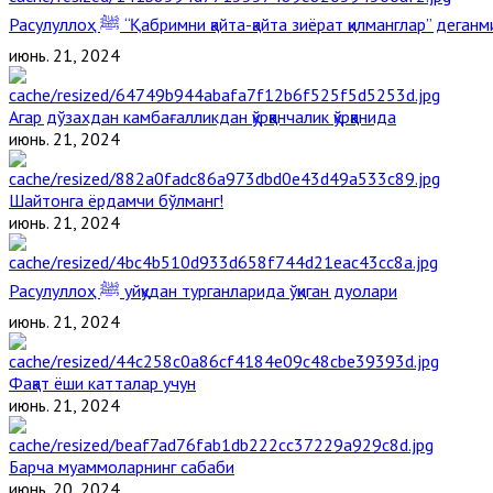
Расулуллоҳ ﷺ “Қабримни қайта-қайта зиёрат қилманглар” дега
июнь. 21, 2024
Агар дўзахдан камбағалликдан қўрққанчалик қўрққанида
июнь. 21, 2024
Шайтонга ёрдамчи бўлманг!
июнь. 21, 2024
Расулуллоҳ ﷺ уйқудан турганларида ўқиган дуолари
июнь. 21, 2024
Фақат ёши катталар учун
июнь. 21, 2024
Барча муаммоларнинг сабаби
июнь. 20, 2024