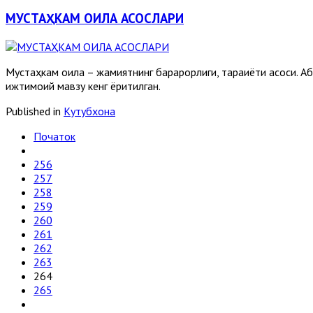
МУСТАҲКАМ ОИЛА АСОСЛАРИ
Мустаҳкам оила – жамиятнинг барқарорлиги, тараққиёти асоси.
ижтимоий мавзу кенг ёритилган.
Published in
Кутубхона
Початок
256
257
258
259
260
261
262
263
264
265