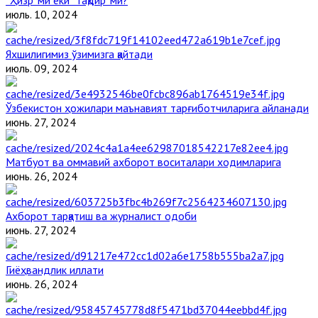
“Ҳизр”ми ёки “тақдир”ми?
июль. 10, 2024
Яхшилигимиз ўзимизга қайтади
июль. 09, 2024
Ўзбекистон ҳожилари маънавият тарғиботчиларига айланади
июнь. 27, 2024
Матбуот ва оммавий ахборот воситалари ходимларига
июнь. 26, 2024
Ахборот тарқатиш ва журналист одоби
июнь. 27, 2024
Гиёҳвандлик иллати
июнь. 26, 2024