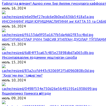
Ғафлатда қолманг! Ашуро куни. Бир йиллик гуноҳларга каффорат,
июль. 16, 2024
ИНСОННИНГ ИШИ ЮРИШМАСЛИГИНИ энг КАТТА 33 та САБА
июль. 16, 2024
АБИТУРИЕНТЛАР УЧУН ТАВСИЯ ЭТИЛГАН ДУОЛАР ТЎПЛАМИ
июль. 15, 2024
Инсонпарварлик ёрдамини уюштирган саҳоба
июль. 15, 2024
“Ҳизр”ми ёки “тақдир”ми?
июль. 10, 2024
Яхшилигимиз ўзимизга қайтади
июль. 09, 2024