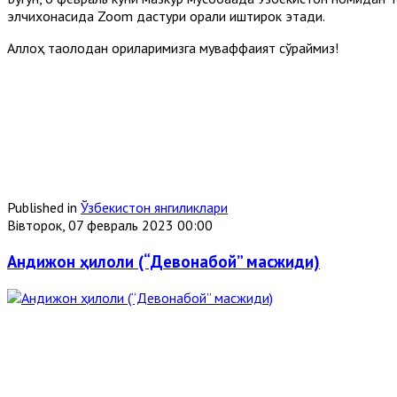
элчихонасида Zoom дастури орқали иштирок этади.
Аллоҳ таолодан қориларимизга муваффақият сўраймиз!
Published in
Ўзбекистон янгиликлари
Вівторок, 07 февраль 2023 00:00
Андижон ҳилоли (“Девонабой” масжиди)