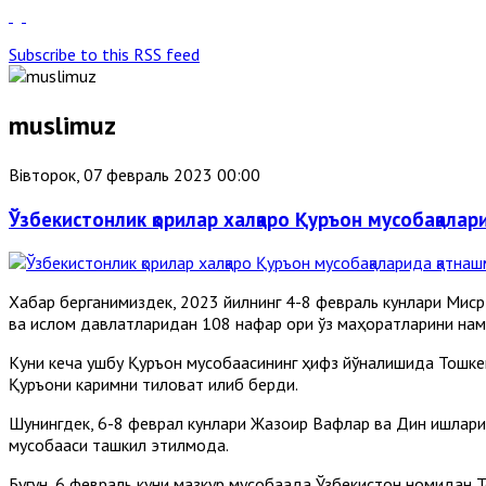
Subscribe to this RSS feed
muslimuz
Вівторок, 07 февраль 2023 00:00
Ўзбекистонлик қорилар халқаро Қуръон мусобақалар
Хабар берганимиздек, 2023 йилнинг 4-8 февраль кунлари Миср 
ва ислом давлатларидан 108 нафар қори ўз маҳоратларини нам
Куни кеча ушбу Қуръон мусобақасининг ҳифз йўналишида Тошк
Қуръони каримни тиловат қилиб берди.
Шунингдек, 6-8 феврал кунлари Жазоир Вақфлар ва Дин ишлари
мусобақаси ташкил этилмоқда.
Бугун, 6 февраль куни мазкур мусобақада Ўзбекистон номидан