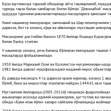
Бугун юртимизда тарихий обидалар қайта таъмирланиб, муқадда
турмуш тарзи билан чамбарчас боғлиқ бўлган “Девонабой” масж
ҳудудда туризмни ривожлантиришда мақсадларига ҳамоҳанг тар
Унинг нақшинкор миноралари, замонавий ва Шарқ меъморчилиги
дарвоза, битта хонақоҳ, кўшк ва айвонлари, муҳташам деворла
Масжиднинг дастлабки биноси 1870 йиллар бошида Қорасувлик
билан бунёд этилган.
У нақшинкор хонақоҳ, унча баланд бўлмаган минорадан ташкил то
мақсадларда фойдаланилади.
1950 йилда Марказий Осиё ва Қозоғистон мусулмонлари идора
1982 йилда давлат муҳофазасидаги маданий мерос объектлари р
Бу даврда масжидга 4 та дарвоза орқали кирилар, хонақоҳ 1 қа
бўлиб, бино ва иншоотлар эгаллаган майдон 1444.61 кв.м ташк
Мустақиллик йилларида (2005-2011й) «Андижон фуқаролойиҳа» 
анъаналари асосида қадимий кошинкорлик, ҳаттотлик ва ганчк
обида «Буюк ипак йўли» халқаро сайёҳлик йўналишида жойлашг
2018 йилда масжид ҳудуди фуқароларнинг розилиги билан тура