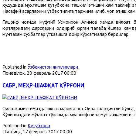
ҳудудида муҳташам кутубхона ташкил этишни ҳам таклиф эт
Насафий асарларини ўзбек тилига таржима қилиб, чоп этиш ҳам
Ташриф чоғида муфтий Усмонхон Алимов ҳамда вилоят бо
юртларидаги дарсларни қолдириб юрган талаба ёшлар ҳамда 
мунтазам суҳбатлар ўтказишга доир кўрсатмалар бердилар.
Published in
Ўзбекистон янгиликлари
Понеділок, 20 февраль 2017 00:00
САБР, МЕҲР-ШАФҚАТ ҚЎРҒОНИ
Оила жамиятимизда юксак мақомга эга. Оила салоҳиятли бўлса,
Қўлингиздаги мўъжаз тўпламда муаллиф оила мустаҳкамлиги, т
Published in
Кутубхона
П'ятниця, 17 февраль 2017 00:00