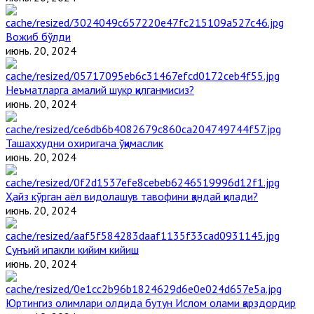
Вожиб бўлди
июнь. 20, 2024
Неъматларга амалий шукр қилганмисиз?
июнь. 20, 2024
Ташаҳҳудни охиригача ўқимаслик
июнь. 20, 2024
Ҳайз кўрган аёл видолашув тавофини қандай қилади?
июнь. 20, 2024
Сунъий ипакли кийим кийиш
июнь. 20, 2024
Юртингиз олимлари олдида бутун Ислом олами қарздордир