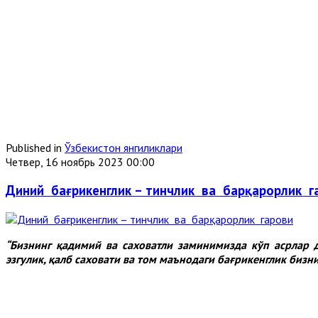
Published in
Ўзбекистон янгиликлари
Четвер, 16 ноябрь 2023 00:00
Диний бағрикенглик – тинчлик ва барқарорлик г
“
Бизнинг қадимий ва саховатли заминимизда кўп асрлар д
эзгулик, қалб саховати ва том маънодаги бағрикенглик бизн