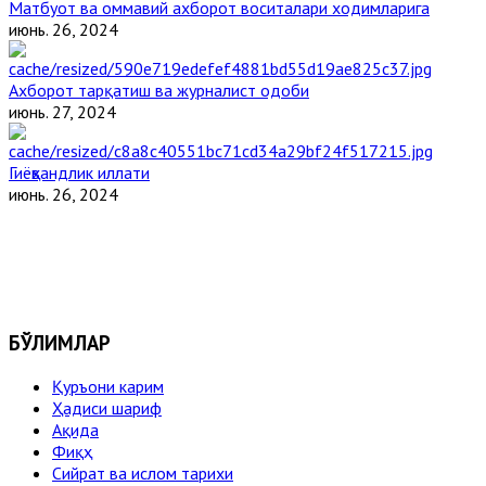
Матбуот ва оммавий ахборот воситалари ходимларига
июнь. 26, 2024
Ахборот тарқатиш ва журналист одоби
июнь. 27, 2024
Гиёҳвандлик иллати
июнь. 26, 2024
БЎЛИМЛАР
Қуръони карим
Ҳадиси шариф
Ақида
Фиқҳ
Сийрат ва ислом тарихи