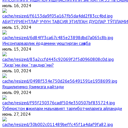
июль. 16, 2024
АБИТУРИЕНТЛАР УЧУН ТАВСИЯ ЭТИЛГАН ДУОЛАР ТЎПЛАМИ
июль. 15, 2024
Инсонпарварлик ёрдамини уюштирган саҳоба
июль. 15, 2024
“Ҳизр”ми ёки “тақдир”ми?
июль. 10, 2024
Яхшилигимиз ўзимизга қайтади
июль. 09, 2024
Ўзбекистон ҳожилари маънавият тарғиботчиларига айланади
июнь. 27, 2024