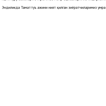
Эндиликда Таматтуъ ҳажини ният қилган зиёратчиларимиз умра