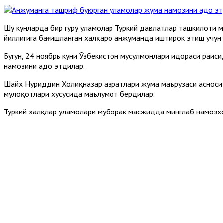
Шу кунларда бир гуруҳ уламолар Туркий давлатлар ташкилоти 
йиллигига бағишланган халқаро анжуманда иштирок этиш учун
Бугун, 24 ноябрь куни Ўзбекистон мусулмонлари идораси раис
намозини адо этдилар.
Шайх Нуриддин Холиқназар ҳазратлари жума маърузаси асноси
мулоқотлари хусусида маълумот бердилар.
Туркий халқлар уламолари муборак масжидда минглаб намозхо