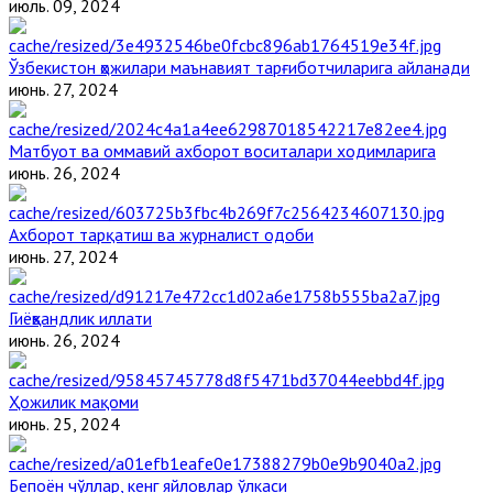
июль. 09, 2024
Ўзбекистон ҳожилари маънавият тарғиботчиларига айланади
июнь. 27, 2024
Матбуот ва оммавий ахборот воситалари ходимларига
июнь. 26, 2024
Ахборот тарқатиш ва журналист одоби
июнь. 27, 2024
Гиёҳвандлик иллати
июнь. 26, 2024
Ҳожилик мақоми
июнь. 25, 2024
Бепоён чўллар, кенг яйловлар ўлкаси