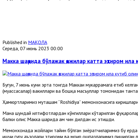
Published in
МАҚОЛА
Середа, 07 июнь 2023 00:00
Макка шаҳрида бўлажак ҳожилар катта эҳтиром ила 
Бугун, 7 июнь куни эрта тонгда Маккаи мукаррамага етиб келг
(муассасалар) вакиллари ва бошқа масъуллар томонидан танта
Ҳамюртларимиз муҳташам “Roshidiya” меҳмонхонасига киришлари
Мана шундай илтифотлардан кўнгиллари кўтарилган фуқаролар
балки олис Макка шаҳрида ҳам чин дилдан ҳис этишди.
Меҳмонхонада жойлари тайин бўлган зиёратчиларимиз бу ерда 
ишчи гуруҳ аъзолари эҳтироми ва моҳир ошпазларимиз пиширган