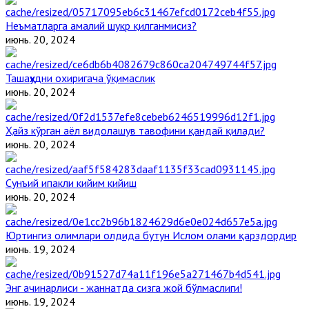
Неъматларга амалий шукр қилганмисиз?
июнь. 20, 2024
Ташаҳҳудни охиригача ўқимаслик
июнь. 20, 2024
Ҳайз кўрган аёл видолашув тавофини қандай қилади?
июнь. 20, 2024
Сунъий ипакли кийим кийиш
июнь. 20, 2024
Юртингиз олимлари олдида бутун Ислом олами қарздордир
июнь. 19, 2024
Энг ачинарлиси - жаннатда сизга жой бўлмаслиги!
июнь. 19, 2024