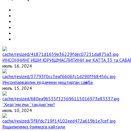
ИНСОННИНГ ИШИ ЮРИШМАСЛИГИНИ энг КАТТА 33 та САБА
июль. 16, 2024
Инсонпарварлик ёрдамини уюштирган саҳоба
июль. 15, 2024
“Ҳизр”ми ёки “тақдир”ми?
июль. 10, 2024
Яхшилигимиз ўзимизга қайтади