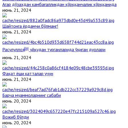
Агар дўзахдан камбағалликдан қўрққанчалик қўрққанида
июнь. 21, 2024
Шайтонга ёрдамчи бўлманг!
июнь. 21, 2024
Расулуллоҳ ﷺ уйқудан турганларида ўқиган дуолари
июнь. 21, 2024
Фақат ёши катталар учун
июнь. 21, 2024
Барча муаммоларнинг сабаби
июнь. 20, 2024
Вожиб бўлди
июнь. 20, 2024