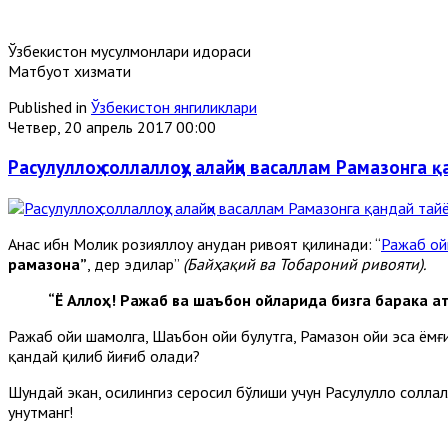
Ўзбекистон мусулмонлари идораси
Матбуот хизмати
Published in
Ўзбекистон янгиликлари
Четвер, 20 апрель 2017 00:00
Расулуллоҳ соллаллоҳу алайҳи васаллам Рамазонга 
Анас ибн Молик розияллоҳу анҳудан ривоят қилинади: “
Ражаб ой
рамазона”
, дер эдилар”
(Байҳақий ва Тобароний ривояти).
“Ё Аллоҳ! Ражаб ва шаъбон ойларида бизга барака ат
Ражаб ойи шамолга, Шаъбон ойи булутга, Рамазон ойи эса ёмғи
қандай қилиб йиғиб олади?
Шундай экан, ҳосилингиз серҳосил бўлиши учун Расулуллоҳ солла
унутманг!