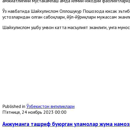
ҳамжиҳатлигини мустаҳкамлаш ҳамда илмий-ижодий фаолиятлари
Ўз навбатида Шайхулислом Оллоҳшукур Пошозода юксак эътибор
устозларидан олган сабоқлари, йўл-йўриқлари мужассам эканл
Шайхулислом ушбу унвон катта масъулият эканлиги, унга мунос
Published in
Ўзбекистон янгиликлари
П'ятниця, 24 ноябрь 2023 00:00
Анжуманга ташриф буюрган уламолар жума намоз