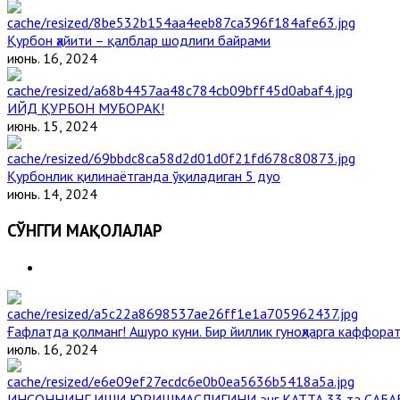
Қурбон ҳайити – қалблар шодлиги байрами
июнь. 16, 2024
ИЙД ҚУРБОН МУБОРАК!
июнь. 15, 2024
Қурбонлик қилинаётганда ўқиладиган 5 дуо
июнь. 14, 2024
СЎНГГИ МАҚОЛАЛАР
Ғафлатда қолманг! Ашуро куни. Бир йиллик гуноҳларга каффорат
июль. 16, 2024
ИНСОННИНГ ИШИ ЮРИШМАСЛИГИНИ энг КАТТА 33 та САБА