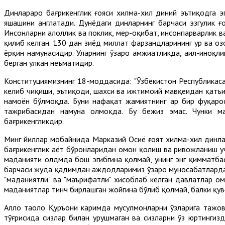
Динлараро бағрикенглик ғояси хилма-хил диний эътиқодга эг
яшашини англатади. Дунёдаги динларнинг барчаси эзгулик ғо
Инсонларни ҳалоллик ва поклик, меҳр-оқибат, инсонпарварлик
қилиб келган. 130 дан зиёд миллат фарзандларининг ҳур ва о
ёрқин намунасидир. Уларнинг ўзаро ҳамжиҳатликда, аҳил-иноқл
берган улкан неъматидир.
Конституциямизнинг 18-моддасида: "Ўзбекистон Республикасад
келиб чиқиши, эътиқоди, шахси ва ижтимоий мавқеидан қатъи 
намоён бўлмоқда. Буни нафақат жамиятнинг ҳар бир фуқарос
тажрибасидан намуна олмоқда. Бу бежиз эмас. Чунки ма
бағрикенгликдир.
Минг йиллар мобайнида Марказий Осиё ғоят хилма-хил динлар
бағрикенглик ҳаёт бўронларидан омон қолиш ва ривожланиш уч
маданияти олдмда бош эгибгина қолмай, унинг энг қимматбаҳ
барчаси жуда қадимдан аждодларимиз ўзаро муносабатларда ў
"маданиятли" ва "маърифатли" хисоблаб келган давлатлар о
маданиятлар тинч бирлашган жойгина бўлиб қолмай, балки қувғ
Аллоҳ таоло Қуръони каримда мусулмонларни ўзларига тажов
тўғрисида сизлар билан урушмаган ва сизларни ўз юртингизд