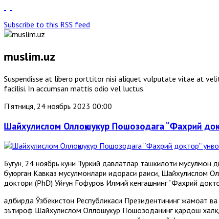
Subscribe to this RSS feed
muslim.uz
Suspendisse at libero porttitor nisi aliquet vulputate vitae at v
facilisi. In accumsan mattis odio vel luctus.
П'ятниця, 24 ноябрь 2023 00:00
Шайхулислом Оллоҳшукур Пошозодага “Фахрий док
Бугун, 24 ноябрь куни Туркий давлатлар ташкилоти мусулмон 
буюрган Кавказ мусулмонлари идораси раиси, Шайхулислом Ол
доктори (PhD) Уйғун Ғофуров Илмий кенгашнинг “Фахрий докт
адбирда Ўзбекистон Республикаси Президентининг жамоат ва 
эътироф Шайхулислом Оллоҳшукур Пошозоданинг қардош халқ