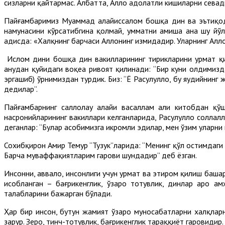
сизларни қайтармас. Албатта, Аллоҳ адолатли кишиларни севади
Пайғамбаримиз Муҳаммад алайҳиссалом бошқа дин ва эътиқод 
намунасини кўрсатибгина қолмай, умматни ҳамиша ана шу йўл
ҳадисда: «Халқнинг барчаси Аллоҳнинг измидадир. Уларнинг Алло
Ислом дини бошқа дин вакилларининг тирикларини ҳурмат қил
анҳудан қуйидаги воқеа ривоят қилинади: “Бир куни олдимизд
эргашиб) ўрнимиздан турдик. Биз: “Ё Расулуллоҳ, бу яҳудийнинг
дедилар”.
Пайғамбарнинг саллолаҳу алайҳи васаллам аҳли китобдан қў
насронийларининг вакиллари келганларида, Расулуллоҳ соллалл
деганлар: “Булар асҳобимизга икромли эдилар, мен ўзим уларни
Сохибқирон Амир Темур “Тузук”ларида: “Менинг қўл остимдаги
Барча муваффақиятларим гарови шундадир” деб ёзган.
Инсонни, аввало, инсонлиги учун ҳурмат ва эҳтиром қилиш баш
ҳисобланган – бағрикенглик, ўзаро тотувлик, динлар аро ҳ
талабларини бажарган бўлади.
Ҳар бир инсон, бутун жамият ўзаро муносабатларни халқларн
зарур. Зеро, тинч-тотувлик, бағрикенглик тараққиёт гаровидир.