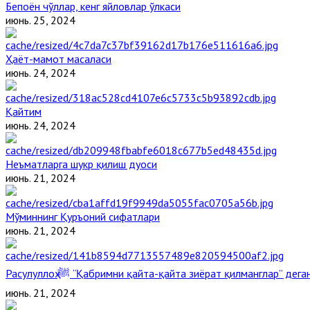
Бепоён чўллар, кенг яйловлар ўлкаси
июнь. 25, 2024
Ҳаёт-мамот масаласи
июнь. 24, 2024
Қайтим
июнь. 24, 2024
Неъматларга шукр қилиш дуоси
июнь. 21, 2024
Мўминнинг Қуръоний сифатлари
июнь. 21, 2024
Расулуллоҳ ﷺ “Қабримни қайта-қайта зиёрат қилманглар” де
июнь. 21, 2024