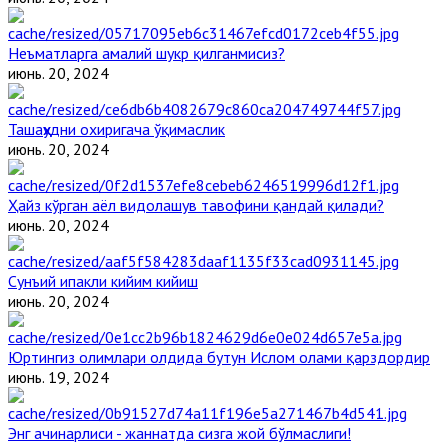
Неъматларга амалий шукр қилганмисиз?
июнь. 20, 2024
Ташаҳҳудни охиригача ўқимаслик
июнь. 20, 2024
Ҳайз кўрган аёл видолашув тавофини қандай қилади?
июнь. 20, 2024
Сунъий ипакли кийим кийиш
июнь. 20, 2024
Юртингиз олимлари олдида бутун Ислом олами қарздордир
июнь. 19, 2024
Энг ачинарлиси - жаннатда сизга жой бўлмаслиги!