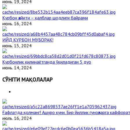
июнь. 19, 2024
Қурбон ҳайити – қалблар шодлиги байрами
июнь. 16, 2024
ИЙД ҚУРБОН МУБОРАК!
июнь. 15, 2024
Қурбонлик қилинаётганда ўқиладиган 5 дуо
июнь. 14, 2024
СЎНГГИ МАҚОЛАЛАР
Ғафлатда қолманг! Ашуро куни. Бир йиллик гуноҳларга каффорат
июль. 16, 2024