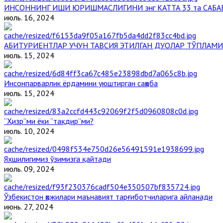
ИНСОННИНГ ИШИ ЮРИШМАСЛИГИНИ энг КАТТА 33 та САБА
июль. 16, 2024
АБИТУРИЕНТЛАР УЧУН ТАВСИЯ ЭТИЛГАН ДУОЛАР ТЎПЛАМИ
июль. 15, 2024
Инсонпарварлик ёрдамини уюштирган саҳоба
июль. 15, 2024
“Ҳизр”ми ёки “тақдир”ми?
июль. 10, 2024
Яхшилигимиз ўзимизга қайтади
июль. 09, 2024
Ўзбекистон ҳожилари маънавият тарғиботчиларига айланади
июнь. 27, 2024