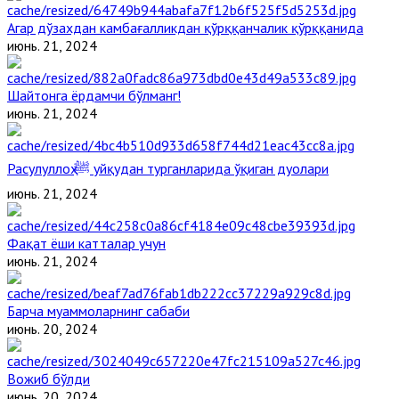
Агар дўзахдан камбағалликдан қўрққанчалик қўрққанида
июнь. 21, 2024
Шайтонга ёрдамчи бўлманг!
июнь. 21, 2024
Расулуллоҳ ﷺ уйқудан турганларида ўқиган дуолари
июнь. 21, 2024
Фақат ёши катталар учун
июнь. 21, 2024
Барча муаммоларнинг сабаби
июнь. 20, 2024
Вожиб бўлди
июнь. 20, 2024