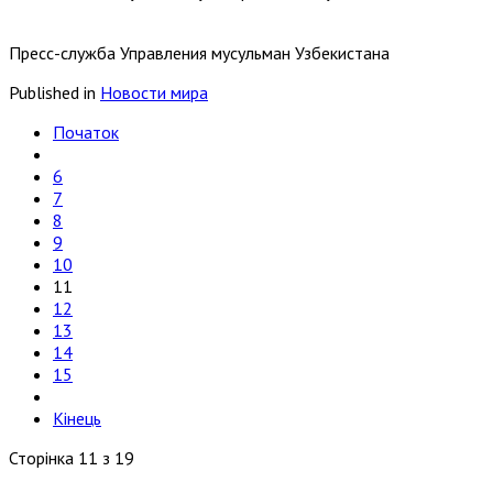
Пресс-служба Управления мусульман Узбекистана
Published in
Новости мира
Початок
6
7
8
9
10
11
12
13
14
15
Кінець
Сторінка 11 з 19