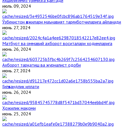
Яхшилигимиз ўзимизга қайтади
июль. 09, 2024
Ўзбекистон ҳожилари маънавият тарғиботчиларига айланади
июнь. 27, 2024
Матбуот ва оммавий ахборот воситалари ходимларига
июнь. 26, 2024
Ахборот тарқатиш ва журналист одоби
июнь. 27, 2024
Гиёҳвандлик иллати
июнь. 26, 2024
Ҳожилик мақоми
июнь. 25, 2024