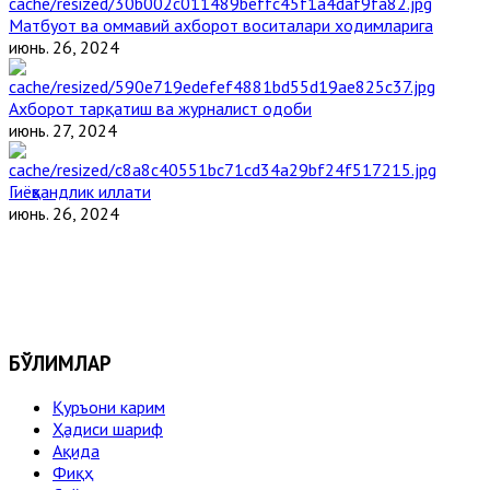
Матбуот ва оммавий ахборот воситалари ходимларига
июнь. 26, 2024
Ахборот тарқатиш ва журналист одоби
июнь. 27, 2024
Гиёҳвандлик иллати
июнь. 26, 2024
БЎЛИМЛАР
Қуръони карим
Ҳадиси шариф
Ақида
Фиқҳ