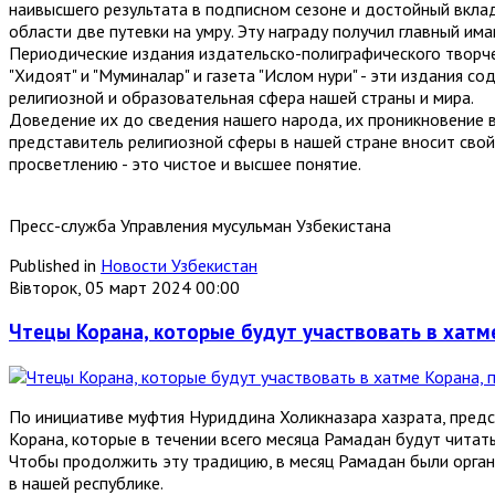
наивысшего результата в подписном сезоне и достойный вкла
области две путевки на умру. Эту награду получил главный и
Периодические издания издательско-полиграфического творче
"Хидоят" и "Муминалар" и газета "Ислом нури" - эти издания 
религиозной и образовательная сфера нашей страны и мира.
Доведение их до сведения нашего народа, их проникновение 
представитель религиозной сферы в нашей стране вносит свой 
просветлению - это чистое и высшее понятие.
Пресс-служба Управления мусульман Узбекистана
Published in
Новости Узбекистан
Вівторок, 05 март 2024 00:00
Чтецы Корана, которые будут участвовать в хатм
По инициативе муфтия Нуриддина Холикназара хазрата, предс
Корана, которые в течении всего месяца Рамадан будут читат
Чтобы продолжить эту традицию, в месяц Рамадан были орган
в нашей республике.