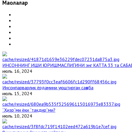
Мақолалар
ИНСОННИНГ ИШИ ЮРИШМАСЛИГИНИ энг КАТТА 33 та САБА
июль. 16, 2024
Инсонпарварлик ёрдамини уюштирган саҳоба
июль. 15, 2024
“Ҳизр”ми ёки “тақдир”ми?
июль. 10, 2024