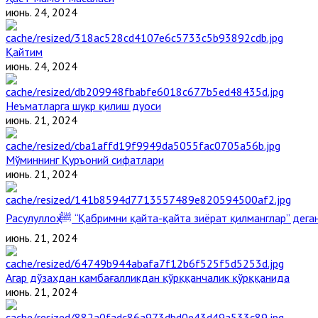
июнь. 24, 2024
Қайтим
июнь. 24, 2024
Неъматларга шукр қилиш дуоси
июнь. 21, 2024
Мўминнинг Қуръоний сифатлари
июнь. 21, 2024
Расулуллоҳ ﷺ “Қабримни қайта-қайта зиёрат қилманглар” де
июнь. 21, 2024
Агар дўзахдан камбағалликдан қўрққанчалик қўрққанида
июнь. 21, 2024