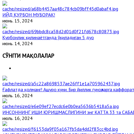
ИЙД ҚУРБОН МУБОРАК!
июнь. 15, 2024
Қурбонлик қилинаётганда ўқиладиган 5 дуо
июнь. 14, 2024
СЎНГГИ МАҚОЛАЛАР
Ғафлатда қолманг! Ашуро куни. Бир йиллик гуноҳларга каффорат
июль. 16, 2024
ИНСОННИНГ ИШИ ЮРИШМАСЛИГИНИ энг КАТТА 33 та САБА
июль. 16, 2024