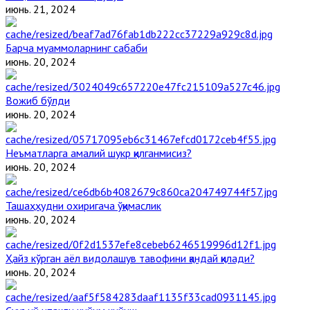
июнь. 21, 2024
Барча муаммоларнинг сабаби
июнь. 20, 2024
Вожиб бўлди
июнь. 20, 2024
Неъматларга амалий шукр қилганмисиз?
июнь. 20, 2024
Ташаҳҳудни охиригача ўқимаслик
июнь. 20, 2024
Ҳайз кўрган аёл видолашув тавофини қандай қилади?
июнь. 20, 2024