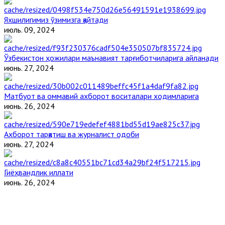
Яхшилигимиз ўзимизга қайтади
июль. 09, 2024
Ўзбекистон ҳожилари маънавият тарғиботчиларига айланади
июнь. 27, 2024
Матбуот ва оммавий ахборот воситалари ходимларига
июнь. 26, 2024
Ахборот тарқатиш ва журналист одоби
июнь. 27, 2024
Гиёҳвандлик иллати
июнь. 26, 2024