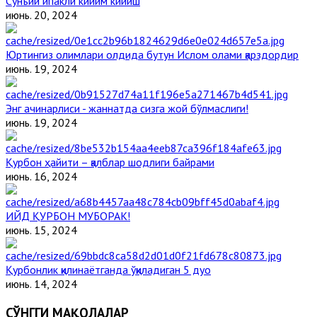
Сунъий ипакли кийим кийиш
июнь. 20, 2024
Юртингиз олимлари олдида бутун Ислом олами қарздордир
июнь. 19, 2024
Энг ачинарлиси - жаннатда сизга жой бўлмаслиги!
июнь. 19, 2024
Қурбон ҳайити – қалблар шодлиги байрами
июнь. 16, 2024
ИЙД ҚУРБОН МУБОРАК!
июнь. 15, 2024
Қурбонлик қилинаётганда ўқиладиган 5 дуо
июнь. 14, 2024
СЎНГГИ МАҚОЛАЛАР