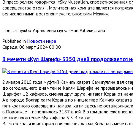
В пресс-релизе говорится: «Sky Mussallah, спроектированная
совершенства отеля… Молитвенная комната является потрясаю
великолепными достопримечательностями Мекки».
Пресс-служба Управления мусульман Узбекистана
Published in
Новости мира
Середа, 06 март 2024 00:00
В мечети «Кул Шариф» 3350 дней продолжается н
2 января 2015 года муфтий Камиль хазрат Самигуллин дал ста
до сегодняшнего дня чтение Калям Шарифа не прерывалось ни 
Шарифе» 12 хафизов, сменяя друг друга, читают Коран от начал
А в городе Болгар хатм Корана по инициативе Камиля хазрата 
пятикратного совершения намаза, хатм здесь не останавливал
в Поволжье – исполнилось 3187 дней. В этом деле ежедневно 
полное прочтение Мусхафа за 3,5-4 суток.
Всего же за всю историю совершения хатма Корана в мечетях 