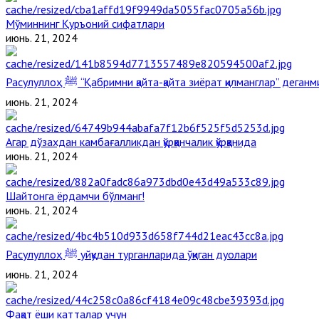
Мўминнинг Қуръоний сифатлари
июнь. 21, 2024
Расулуллоҳ ﷺ “Қабримни қайта-қайта зиёрат қилманглар” дега
июнь. 21, 2024
Агар дўзахдан камбағалликдан қўрққанчалик қўрққанида
июнь. 21, 2024
Шайтонга ёрдамчи бўлманг!
июнь. 21, 2024
Расулуллоҳ ﷺ уйқудан турганларида ўқиган дуолари
июнь. 21, 2024
Фақат ёши катталар учун