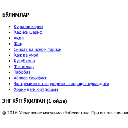
БЎЛИМЛАР
Қуръони карим
Ҳадиси шариф
Ақида
Фиқҳ
Сийрат ва ислом тарихи
Ҳаж ва умра
Кутубхона
Фатволар
Табобат
Аёллар саҳифаси
Экстремизм ва терроризм - тарраққиёт кушандаси
Хориждаги юртдошим
ЭНГ КЎП ЎҚИЛГАН (1 ойда)
© 2016. Управление мусульман Узбекистана. При использовании