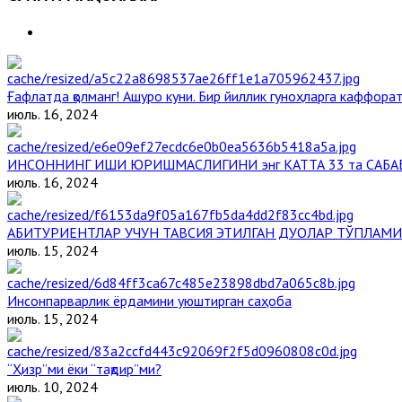
Ғафлатда қолманг! Ашуро куни. Бир йиллик гуноҳларга каффорат,
июль. 16, 2024
ИНСОННИНГ ИШИ ЮРИШМАСЛИГИНИ энг КАТТА 33 та САБА
июль. 16, 2024
АБИТУРИЕНТЛАР УЧУН ТАВСИЯ ЭТИЛГАН ДУОЛАР ТЎПЛАМИ
июль. 15, 2024
Инсонпарварлик ёрдамини уюштирган саҳоба
июль. 15, 2024
“Ҳизр”ми ёки “тақдир”ми?
июль. 10, 2024