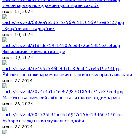
Инсонпарварлик ёрдамини уюштирган саҳоба
июль. 15, 2024
“Ҳизр”ми ёки “тақдир”ми?
июль. 10, 2024
Яхшилигимиз ўзимизга қайтади
июль. 09, 2024
Ўзбекистон ҳожилари маънавият тарғиботчиларига айланади
июнь. 27, 2024
Матбуот ва оммавий ахборот воситалари ходимларига
июнь. 26, 2024
Ахборот тарқатиш ва журналист одоби
июнь. 27, 2024