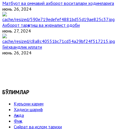
Матбуот ва оммавий ахборот воситалари ходимларига
июнь. 26, 2024
Ахборот тарқатиш ва журналист одоби
июнь. 27, 2024
Гиёҳвандлик иллати
июнь. 26, 2024
БЎЛИМЛАР
Қуръони карим
Ҳадиси шариф
Ақида
Фиқҳ
Сийрат ва ислом тарихи