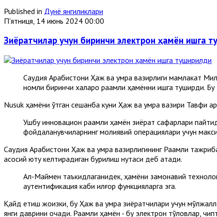
Published in
Дунё янгиликлари
П'ятниця, 14 июнь 2024 00:00
Зиёратчилар учун биринчи электрон ҳамён ишга 
Саудия Aрабистони Ҳаж ва умра вазирлиги мамлакат Милл
номли биринчи халқаро рақамли ҳамённи ишга туширди. Бу 
Nusuk ҳамёни ўтган сешанба куни Ҳаж ва умра вазири Тавфиқ 
Ушбу инновацион рақамли ҳамён зиёрат сафарлари пайтид
фойдаланувчиларнинг молиявий операциялари учун макс
Саудия Aрабистони Ҳаж ва умра вазирлигининг Рақамли тажри
асосий ютуқ келтирадиган бурилиш нуқтаси деб атади.
Aл-Маймен таъкидлаганидек, ҳамёни замонавий технолог
аутентификация каби илғор функцияларга эга.
Қайд етиш жоизки, бу Ҳаж ва умра зиёратчилари учун мўлжаллан
янги даврини очади. Рақамли ҳамён - бу электрон тўловлар, ч