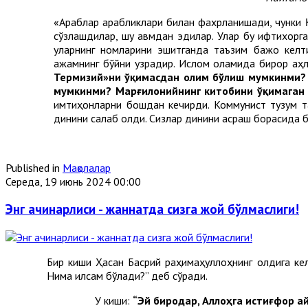
«Араблар арабликлари билан фахрланишади, чунки Қ
сўзлашдилар, шу қавмдан эдилар. Улар бу ифтихорг
уларнинг номларини эшитганда таъзим бажо келти
ажамнинг бўйни узрадир. Ислом оламида бирор аҳли
Термизий»ни ўқимасдан олим бўлиш мумкинми?
мумкинми? Марғилонийнинг китобини ўқимаган
имтиҳонларни бошдан кечирди. Коммунист тузум та
динини сақлаб қолди. Сизлар динини асраш борасида б
Published in
Мақолалар
Середа, 19 июнь 2024 00:00
Энг ачинарлиси - жаннатда сизга жой бўлмаслиги!
Бир киши Ҳасан Басрий раҳимаҳуллоҳнинг олдига кел
Нима қилсам бўлади?” деб сўради.
У киши:
“Эй биродар, Аллоҳга истиғфор айт