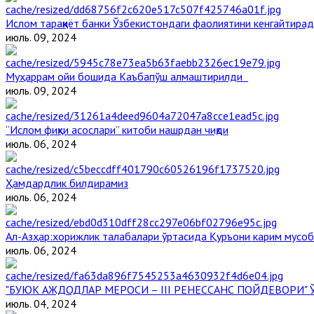
Ислом тараққиёт банки Ўзбекистондаги фаолиятини кенгайтира
июль. 09, 2024
Муҳаррам ойи бошида Каъбапўш алмаштирилди
июль. 09, 2024
“Ислом фиқҳи асослари” китоби нашрдан чиқди
июль. 06, 2024
Ҳамдардлик билдирамиз
июль. 06, 2024
Aл-Aзҳар:хорижлик талабалари ўртасида Қуръони карим мусоб
июль. 06, 2024
"БУЮК АЖДОДЛАР МЕРОСИ – III РЕНЕССАНС ПОЙДЕВОРИ
июль. 04, 2024