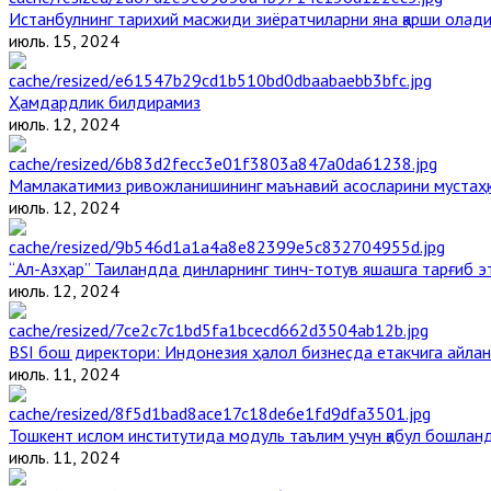
Истанбулнинг тарихий масжиди зиёратчиларни яна қарши олад
июль. 15, 2024
Ҳамдардлик билдирамиз
июль. 12, 2024
Мамлакатимиз ривожланишининг маънавий асосларини мустаҳка
июль. 12, 2024
“Ал-Азҳар” Таиландда динларнинг тинч-тотув яшашга тарғиб 
июль. 12, 2024
BSI бош директори: Индонезия ҳалол бизнесда етакчига айлан
июль. 11, 2024
Тошкент ислом институтида модуль таълим учун қабул бошлан
июль. 11, 2024