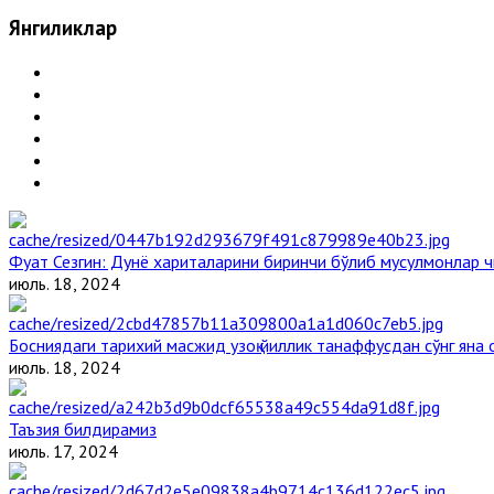
Янгиликлар
Фуат Сезгин: Дунё хариталарини биринчи бўлиб мусулмонлар ч
июль. 18, 2024
Босниядаги тарихий масжид узоқ йиллик танаффусдан сўнг яна
июль. 18, 2024
Таъзия билдирамиз
июль. 17, 2024