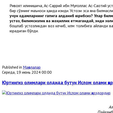
Ривоят қилинишича, Ас-Саррий ибн Муғоллас Ас-Сақотий уст
бир сўзнинг маъноси ҳақида қизиқди. Устози эса яна билмас
учун одамларнинг гапига алданиб юрибсиз? Улар бил
устоз, билимсизлик ва жоҳиллик етмагандай, энди зо
бошлаб устозликдан воз кечиб, илм толибига айланди ва
юрадиган бўлди.
Published in
Мақолалар
Середа, 19 июнь 2024 00:00
Юртингиз олимлари олдида бутун Ислом олами қа
Ал
Пайғамба