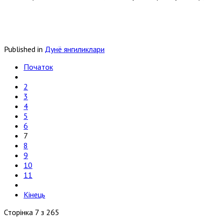
Published in
Дунё янгиликлари
Початок
2
3
4
5
6
7
8
9
10
11
Кінець
Сторінка 7 з 265