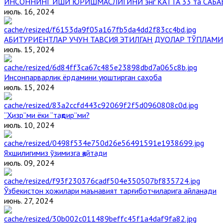
ИНСОННИНГ ИШИ ЮРИШМАСЛИГИНИ энг КАТТА 33 та САБА
июль. 16, 2024
АБИТУРИЕНТЛАР УЧУН ТАВСИЯ ЭТИЛГАН ДУОЛАР ТЎПЛАМИ
июль. 15, 2024
Инсонпарварлик ёрдамини уюштирган саҳоба
июль. 15, 2024
“Ҳизр”ми ёки “тақдир”ми?
июль. 10, 2024
Яхшилигимиз ўзимизга қайтади
июль. 09, 2024
Ўзбекистон ҳожилари маънавият тарғиботчиларига айланади
июнь. 27, 2024