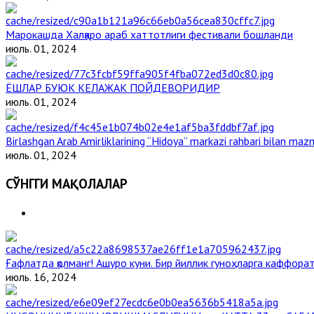
Марокашда Халқаро араб хаттотлиги фестивали бошланди
июль. 01, 2024
ЁШЛАР БУЮК КЕЛАЖАК ПОЙДЕВОРИДИР
июль. 01, 2024
Birlashgan Arab Amirliklarining “Hidoya” markazi rahbari bilan mazm
июль. 01, 2024
СЎНГГИ МАҚОЛАЛАР
Ғафлатда қолманг! Ашуро куни. Бир йиллик гуноҳларга каффорат,
июль. 16, 2024