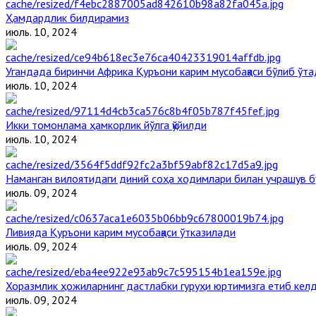
Ҳамдардлик билдирамиз
июль. 10, 2024
Угандада биринчи Aфрика Қуръони карим мусобақаси бўлиб ўта
июль. 10, 2024
Икки томонлама ҳамкорлик йўлга қўйилди
июль. 10, 2024
Наманган вилоятидаги диний соҳа ходимлари билан учрашув б
июль. 09, 2024
Ливияда Қуръони карим мусобақаси ўтказилади
июль. 09, 2024
Хоразмлик ҳожиларнинг дастлабки гуруҳи юртимизга етиб кел
июль. 09, 2024