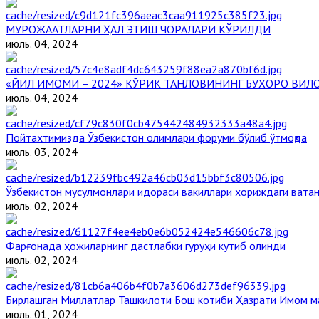
МУРОЖААТЛАРНИ ҲАЛ ЭТИШ ЧОРАЛАРИ КЎРИЛДИ
июль. 04, 2024
«ЙИЛ ИМОМИ – 2024» КЎРИК ТАНЛОВИНИНГ БУХОРО ВИЛ
июль. 04, 2024
Пойтахтимизда Ўзбекистон олимлари форуми бўлиб ўтмоқда
июль. 03, 2024
Ўзбекистон мусулмонлари идораси вакиллари хориждаги ватан
июль. 02, 2024
Фарғонада ҳожиларнинг дастлабки гуруҳи кутиб олинди
июль. 02, 2024
Бирлашган Миллатлар Ташкилоти Бош котиби Ҳазрати Имом 
июль. 01, 2024