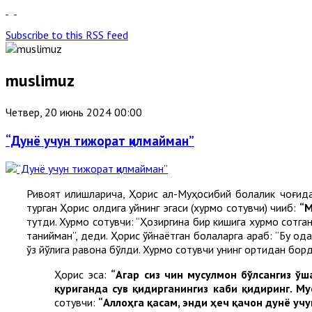
Subscribe to this RSS feed
muslimuz
Четвер, 20 июнь 2024 00:00
“Дунё учун тижорат қилмайман”
Ривоят қилишларича, Ҳорис ал-Муҳосибий болалик чоғида
турган Ҳорис олдига уйнинг эгаси (хурмо сотувчи) чиқиб:
“М
тутди. Хурмо сотувчи: “Ҳозиргина бир кишига хурмо сотга
танийман”, деди. Ҳорис ўйнаётган болаларга қараб: “Бу о
ўз йўлига равона бўлди. Хурмо сотувчи унинг ортидан борд
Ҳорис эса:
“Агар сиз чин мусулмон бўлсангиз ў
қуриганда сув қидирганингиз каби қидиринг. М
сотувчи:
“Аллоҳга қасам, энди ҳеч қачон дунё уч