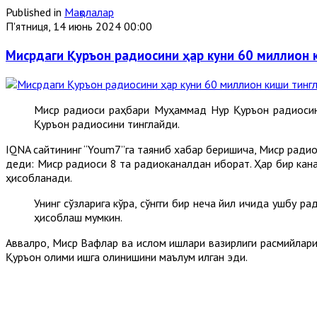
Published in
Мақолалар
П'ятниця, 14 июнь 2024 00:00
Мисрдаги Қуръон радиосини ҳар куни 60 миллион 
Миср радиоси раҳбари Муҳаммад Нур Қуръон радиосин
Қуръон радиосини тинглайди.
IQNA сайтининг “Youm7”га таяниб хабар беришича, Миср ради
деди: Миср радиоси 8 та радиоканалдан иборат. Ҳар бир кан
ҳисобланади.
Унинг сўзларига кўра, сўнгги бир неча йил ичида ушбу р
ҳисоблаш мумкин.
Aввалроқ, Миср Вақфлар ва ислом ишлари вазирлиги расмийлар
Қуръон олими ишга олинишини маълум қилган эди.