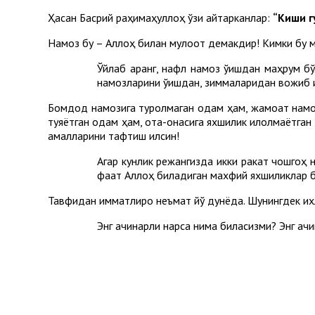
Ҳасан Басрий раҳимаҳуллоҳ ўзи айтарканлар:
“Киши г
Намоз бу – Аллоҳ билан мулоқот демакдир! Кимки бу му
Ўйлаб қаранг, нафл намоз ўқишдан маҳрум 
намозларини ўқишдан, зиммаларидан вожиб и
Бомдод намозига туролмаган одам ҳам, жамоат намоз
туяётган одам ҳам, ота-онасига яхшилик қилолмаётган
амалларини тафтиш қилсин!
Агар кунлик режангизда икки ракат чошгоҳ 
фақат Аллоҳ биладиган махфий яхшиликлар бў
Тавфиқдан қимматлироқ неъмат йўқ дунёда. Шунингдек их
Энг ачинарли нарса нима биласизми? Энг ачи