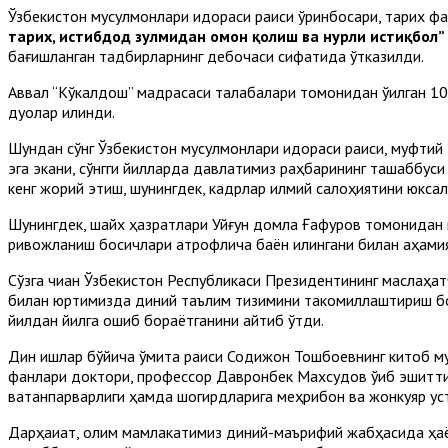
Ўзбекистон мусулмонлари идораси раиси ўринбосари, тарих ф
тарих, истибдод зулмидан омон қолиш ва нурли истиқбол”
бағишланган тадбирларнинг дебочаси сифатида ўтказилди.
Аввал “Кўкалдош” мадрасаси талабалари томонидан ўқилган 10 
дуолар қилинди.
Шундан сўнг Ўзбекистон мусулмонлари идораси раиси, муфтий 
эга экани, сўнгги йилларда давлатимиз раҳбарининг ташаббус
кенг жорий этиш, шунингдек, кадрлар илмий салоҳиятини юкс
Шунингдек, шайх ҳазратлари Уйғун домла Ғафуров томонидан 
ривожланиш босқичлари атрофлича баён қилингани билан аҳамия
Сўзга чиққан Ўзбекистон Республикаси Президентининг маслаҳ
билан юртимизда диний таълим тизимини такомиллаштириш бор
йилдан йилга ошиб бораётганини айтиб ўтди.
Дин ишлар бўйича қўмита раиси Содиқжон Тошбоевнинг китоб м
фанлари доктори, профессор Давронбек Махсудов ўқиб эшиттир
ватанпарварлиги ҳамда шогирдларига меҳрибон ва жонкуяр ус
Дарҳақиқат, олим мамлакатимиз диний-маърифий жабҳасида ҳаё