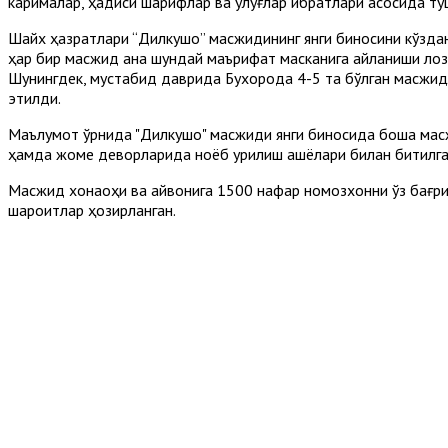
карималар, ҳадиси шарифлар ва улуғлар ибратлари асосида т
Шайх ҳазратлари “Дилкушо” масжидининг янги биносини кўзда
ҳар бир масжид ана шундай маърифат масканига айланиши лоз
Шунингдек, мустабид даврида Бухорода 4-5 та бўлган масжидл
этилди.
Маълумот ўрнида "Дилкушо" масжиди янги биносида бошқа масж
ҳамда жоме деворларида ноёб қурилиш ашёлари билан битилган
Масжид хонақоҳи ва айвонига 1500 нафар номозхонни ўз бағри
шароитлар ҳозирланган.