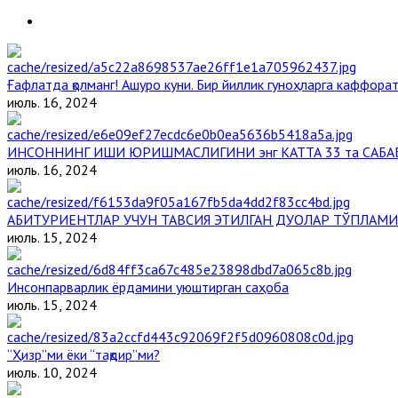
Ғафлатда қолманг! Ашуро куни. Бир йиллик гуноҳларга каффорат,
июль. 16, 2024
ИНСОННИНГ ИШИ ЮРИШМАСЛИГИНИ энг КАТТА 33 та САБА
июль. 16, 2024
АБИТУРИЕНТЛАР УЧУН ТАВСИЯ ЭТИЛГАН ДУОЛАР ТЎПЛАМИ
июль. 15, 2024
Инсонпарварлик ёрдамини уюштирган саҳоба
июль. 15, 2024
“Ҳизр”ми ёки “тақдир”ми?
июль. 10, 2024