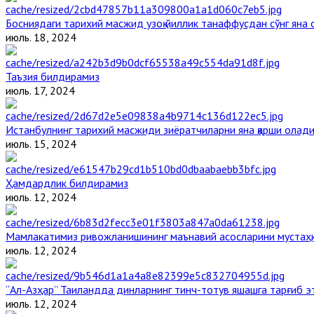
Босниядаги тарихий масжид узоқ йиллик танаффусдан сўнг яна
июль. 18, 2024
Таъзия билдирамиз
июль. 17, 2024
Истанбулнинг тарихий масжиди зиёратчиларни яна қарши олад
июль. 15, 2024
Ҳамдардлик билдирамиз
июль. 12, 2024
Мамлакатимиз ривожланишининг маънавий асосларини мустаҳка
июль. 12, 2024
“Ал-Азҳар” Таиландда динларнинг тинч-тотув яшашга тарғиб 
июль. 12, 2024