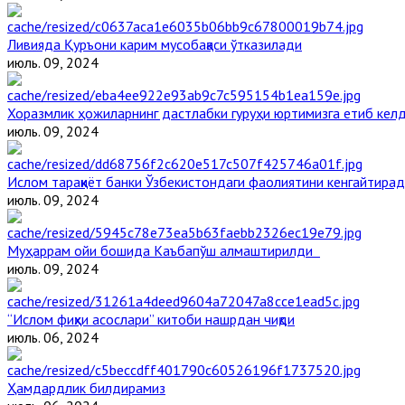
Ливияда Қуръони карим мусобақаси ўтказилади
июль. 09, 2024
Хоразмлик ҳожиларнинг дастлабки гуруҳи юртимизга етиб кел
июль. 09, 2024
Ислом тараққиёт банки Ўзбекистондаги фаолиятини кенгайтира
июль. 09, 2024
Муҳаррам ойи бошида Каъбапўш алмаштирилди
июль. 09, 2024
“Ислом фиқҳи асослари” китоби нашрдан чиқди
июль. 06, 2024
Ҳамдардлик билдирамиз