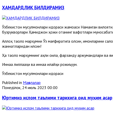
ХАМДАРДЛИК БИЛДИРАМИЗ
Ўзбекистон мусулмонлари идораси жамоаси Наманган вилояти
бузрукворлари Ҳамиджон ҳожи отанинг вафотлари муносабати би
Аллоҳ таоло марҳумни Ўз мағфиратига олсин, имонларини сало
жаннатларидан қилсин!
Ҳақ таоло марҳумнинг аҳли оила, фарзанду аржумандлари ва яқ
Иннаа лиллааҳи ва иннаа илайҳи рожиъуун.
Ўзбекистон мусулмонлари идораси
Published in
Мақолалар
Понеділок, 24 июль 2023 00:00
Юртимиз ислом таълими тарихига оид муҳим асар