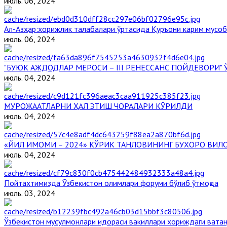
июль. 06, 2024
Aл-Aзҳар:хорижлик талабалари ўртасида Қуръони карим мусоб
июль. 06, 2024
"БУЮК АЖДОДЛАР МЕРОСИ – III РЕНЕССАНС ПОЙДЕВОРИ
июль. 04, 2024
МУРОЖААТЛАРНИ ҲАЛ ЭТИШ ЧОРАЛАРИ КЎРИЛДИ
июль. 04, 2024
«ЙИЛ ИМОМИ – 2024» КЎРИК ТАНЛОВИНИНГ БУХОРО ВИЛ
июль. 04, 2024
Пойтахтимизда Ўзбекистон олимлари форуми бўлиб ўтмоқда
июль. 03, 2024
Ўзбекистон мусулмонлари идораси вакиллари хориждаги ватан