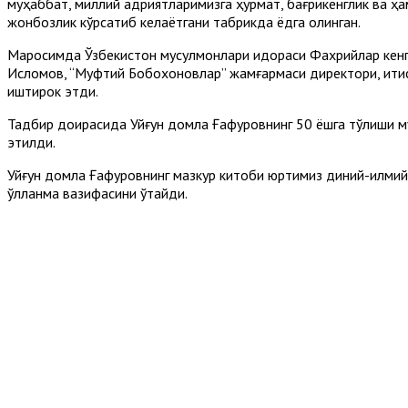
муҳаббат, миллий қадриятларимизга ҳурмат, бағрикенглик ва ҳа
жонбозлик кўрсатиб келаётгани табрикда ёдга олинган.
Маросимда Ўзбекистон мусулмонлари идораси Фахрийлар кенг
Исломов, “Муфтий Бобохоновлар” жамғармаси директори, иқт
иштирок этди.
Тадбир доирасида Уйғун домла Ғафуровнинг 50 ёшга тўлиши му
этилди.
Уйғун домла Ғафуровнинг мазкур китоби юртимиз диний-илмий 
қўлланма вазифасини ўтайди.