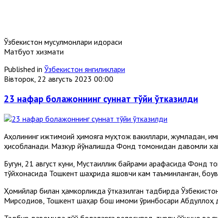
Ўзбекистон мусулмонлари идораси
Матбуот хизмати
Published in
Ўзбекистон янгиликлари
Вівторок, 22 августь 2023 00:00
23 нафар болажоннинг суннат тўйи ўтказилди
Аҳолининг ижтимоий ҳимояга муҳтож вакиллари, жумладан, имк
ҳисобланади. Мазкур йўналишда Фонд томонидан давомли хай
Бугун, 21 август куни, Мустақиллик байрами арафасида Фонд 
тўйхонасида Тошкент шаҳрида яшовчи кам таъминланган, боқувч
Ҳомийлар билан ҳамкорликда ўтказилган тадбирда Ўзбекистон
Мирсодиқов, Тошкент шаҳар бош имоми ўринбосари Абдуллоҳ 
Тадбир давомида тўй болаларга велосипед, турли ўйинчоқ ва пу