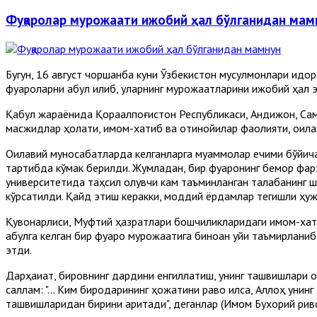
Фуқаролар мурожаати ижобий ҳал бўлганидан мам
Бугун, 16 август чоршанба куни Ўзбекистон мусулмонлари идо
фуқароларни қабул қилиб, уларнинг мурожаатларини ижобий ҳал
Қабул жараёнида Қорақалпоғистон Республикаси, Андижон, Сама
масжидлар ҳолати, имом-хатиб ва отинойилар фаолияти, оила
Оилавий муносабатларда келганларга муаммолар ечими бўйича
тартибда кўмак берилди. Жумладан, бир фуқаронинг бемор фа
университетида таҳсил олувчи кам таъминланган талабанинг ша
кўрсатилди. Қайд этиш керакки, моддий ёрдамлар тегишли ҳуж
Қувонарлиси, Муфтий ҳазратлари бошчиликларидаги имом-хати
қабулга келган бир фуқаро мурожаатига биноан уйи таъмирланиб
этди.
Дарҳақиқат, бировнинг дардини енгиллатиш, унинг ташвишлари о
саллам: "... Ким биродарининг ҳожатини раво қилса, Аллоҳ уни
ташвишларидан бирини аритади", деганлар (Имом Бухорий риво