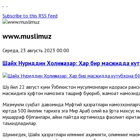
Subscribe to this RSS feed
www.muslimuz
Середа, 23 августь 2023 00:00
Шайх Нуриддин Холиқназар: Ҳар бир масжидда ку
Шу йил 22 август куни Ўзбекистон мусулмонлари идораси раи
масжидига ҳуфтон намозига ташриф буюриб, жамоат намозидан
Мазмунли суҳбат давомида Муфтий ҳазратлари намозхонларга 
юртда 500 йиллик тарихга эга Мир Араб олий ва ўрта махсус м
мушарраф бўлганлари, айни пайтда юртимизда фаолият юрита
таъкидладилар.
Шунингдек, Шайх ҳазратлари илмнинг аҳамияти, олимнинг мақом