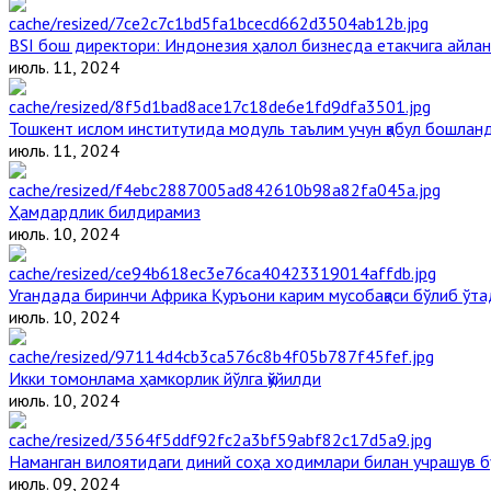
BSI бош директори: Индонезия ҳалол бизнесда етакчига айлан
июль. 11, 2024
Тошкент ислом институтида модуль таълим учун қабул бошлан
июль. 11, 2024
Ҳамдардлик билдирамиз
июль. 10, 2024
Угандада биринчи Aфрика Қуръони карим мусобақаси бўлиб ўта
июль. 10, 2024
Икки томонлама ҳамкорлик йўлга қўйилди
июль. 10, 2024
Наманган вилоятидаги диний соҳа ходимлари билан учрашув б
июль. 09, 2024