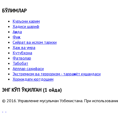
БЎЛИМЛАР
Қуръони карим
Ҳадиси шариф
Ақида
Фиқҳ
Сийрат ва ислом тарихи
Ҳаж ва умра
Кутубхона
Фатволар
Табобат
Аёллар саҳифаси
Экстремизм ва терроризм - тарраққиёт кушандаси
Хориждаги юртдошим
ЭНГ КЎП ЎҚИЛГАН (1 ойда)
© 2016. Управление мусульман Узбекистана. При использовании