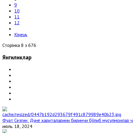
9
10
11
12
Кінець
Сторінка 8 з 676
Янгиликлар
Фуат Сезгин: Дунё хариталарини биринчи бўлиб мусулмонлар ч
июль. 18, 2024