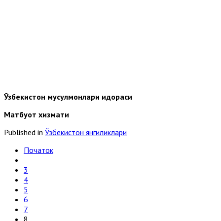
Ўзбекистон мусулмонлари идораси
Матбуот хизмати
Published in
Ўзбекистон янгиликлари
Початок
3
4
5
6
7
8