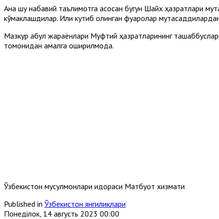
Ана шу набавий таълимотга асосан бугун Шайх ҳазратлари мут
кўмаклашдилар. Илиқ кутиб олинган фуқаролар мутасаддиларда
Мазкур қабул жараёнлари Муфтий ҳазратларининг ташаббусла
томонидан амалга оширилмоқда.
Ўзбекистон мусулмонлари идораси Матбуот хизмати
Published in
Ўзбекистон янгиликлари
Понеділок, 14 августь 2023 00:00