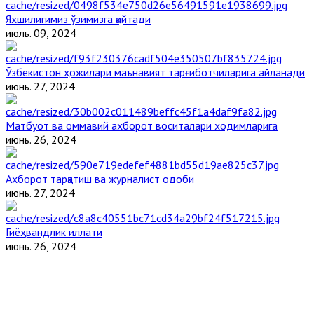
Яхшилигимиз ўзимизга қайтади
июль. 09, 2024
Ўзбекистон ҳожилари маънавият тарғиботчиларига айланади
июнь. 27, 2024
Матбуот ва оммавий ахборот воситалари ходимларига
июнь. 26, 2024
Ахборот тарқатиш ва журналист одоби
июнь. 27, 2024
Гиёҳвандлик иллати
июнь. 26, 2024