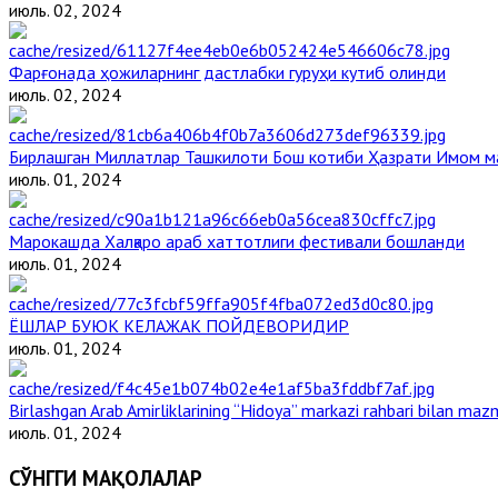
июль. 02, 2024
Фарғонада ҳожиларнинг дастлабки гуруҳи кутиб олинди
июль. 02, 2024
Бирлашган Миллатлар Ташкилоти Бош котиби Ҳазрати Имом 
июль. 01, 2024
Марокашда Халқаро араб хаттотлиги фестивали бошланди
июль. 01, 2024
ЁШЛАР БУЮК КЕЛАЖАК ПОЙДЕВОРИДИР
июль. 01, 2024
Birlashgan Arab Amirliklarining “Hidoya” markazi rahbari bilan mazm
июль. 01, 2024
СЎНГГИ МАҚОЛАЛАР