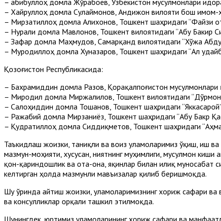
– Ҳабибуллоҳ домла Жўрабоев, Ўзбекистон мусулмонлари идо
– Хайруллоҳ домла Сулаймонов, Андижон вилояти бош имом-
– Мирзатиллоҳ домла Алихонов, Тошкент шаҳридаги “Файзи о
– Нурали домла Мавлонов, Тошкент вилоятидаги “Абу Бакир 
– Зафар домла Маҳмудов, Самарқанд вилоятидаги “Хўжа Абду
– Муродиллоҳ домла Хуназаров, Тошкент шаҳридаги “Ал Ҳудай
Қозоғистон Республикасида:
– Бахрамиддин домла Разов, Қорақалпоғистон мусулмонлари 
– Миродил домла Миржалилов, Тошкент вилоятидаги “Дўрмон
– Салоҳиддин домла Тошанов, Тошкент шаҳридаги “Яккасарой
– Ражабий домла Мирзаниёз, Тошкент шаҳридаги “Абу Бакр 
– Қудратиллоҳ домла Сиддиқметов, Тошкент шаҳридаги “Аҳм
Таъкидлаш жоизки, таниқли ва воиз уламоларимиз ўқиш, иш в
мазмун-моҳияти, хусусан, ниятнинг муҳимлиги, мусулмон киши 
қон-қариндошлик ва ота-она, яқинлар билан илиқ муносабат с
келтирган ҳолда мазмунли мавъизалар қилиб беришмоқда.
Шу ўринда айтиш жоизки, уламоларимизнинг хориж сафари ва
ва консулликлар орқали ташкил этилмоқда.
Шунингдек, юртимиз уламоларининг хориж сафари ва манфаат