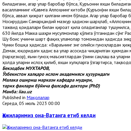
биладигани, агар улар баробар бўлса, Қуръонни яхши биладиган
васалламнинг «Қавмга Аллоҳнинг китоби (Қуръон)ни яхши билад
бўлса, аввал ҳижрат қилгани имом бўлади. Агар улар баробар 
Носируддин Самарқандий мазкур ҳадисни шарҳлаб, «Аллоҳнинг
тажвид қоидалари билан қироат қила оладиганлар тушунилса,
630 йилда Макка шаҳри мусулмонлар қўлига ўтганидан сўнг Рас
Шу боис учинчи шарт фақиҳ уламолар томонидан ҳадисда зикр э
Чунки бошқа ҳадисда: «Вараънинг энг олийси гуноҳлардан ҳижр
Демак, юқоридаги ҳадис ва улар асосида чиқарилган ҳукмдан 
(парҳезкор), яъни гуноҳ-маъсиятлардан ўзини сақлаш ва уларни
ҳолда уларни ислоҳ қилиб, яхши хулқларга ўзгартирса, тақво
Бекзодбек МУХТАРОВ,
Ўзбекистон халқаро ислом академияси ҳузуридаги
Малака ошириш маркази кафедра мудири,
тарих фанлари бўйича фалсафа доктори (PhD)
Манба: iiau.uz
Published in
Мақолалар
Середа, 05 июль 2023 00:00
Ҳожиларимиз она-Ватанга етиб келди