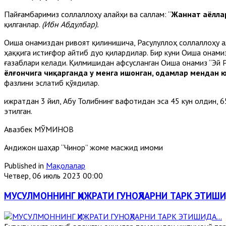
Пайғамбаримиз соллаллоҳу алайҳи ва саллам: “
Жаннат аёлла
қилганлар.
(Ибн Абдулбар).
Оиша онамиздан ривоят қилинишича, Расулуллоҳ соллаллоҳу ал
ҳаққига истиғфор айтиб дуо қилардилар. Бир куни Оиша онами
ғазаблари келади. Қилмишидан афсусланган Оиша онамиз “Эй 
ёлғончига чиқарганда у менга ишонган, одамлар мендан юз
фазлини эслатиб қўядилар.
Ҳижратдан 3 йил, Абу Толибнинг вафотидан эса 45 кун олдин, 
этилган.
Авазбек МЎМИНОВ
Андижон шаҳар “Чинор” жоме масжид имоми
Published in
Мақолалар
Четвер, 06 июль 2023 00:00
МУСУЛМОННИНГ ҲИЖРАТИ ГУНОҲЛАРНИ ТАРК ЭТИШ