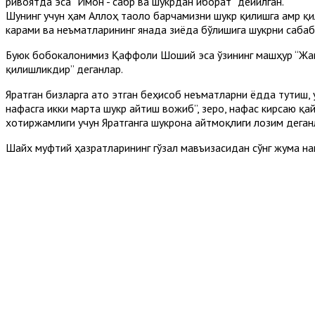
ривоятда эса “Имон - сабр ва шукрдан иборат” дейилган.
Шунинг учун ҳам Аллоҳ таоло барчамизни шукр қилишга амр қил
карами ва неъматларининг янада зиёда бўлишига шукрни сабаб 
Буюк бобокалонимиз Қаффоли Шоший эса ўзининг машҳур “Жаво
қилишликдир” деганлар.
Яратган бизларга ато этган беҳисоб неъматларни ёдда тутиш,
нафасга икки марта шукр айтиш вожиб”, зеро, нафас кирсаю қа
хотиржамлиги учун Яратганга шукрона айтмоқлиги лозим дега
Шайх муфтий ҳазратларининг гўзал мавъизасидан сўнг жума на