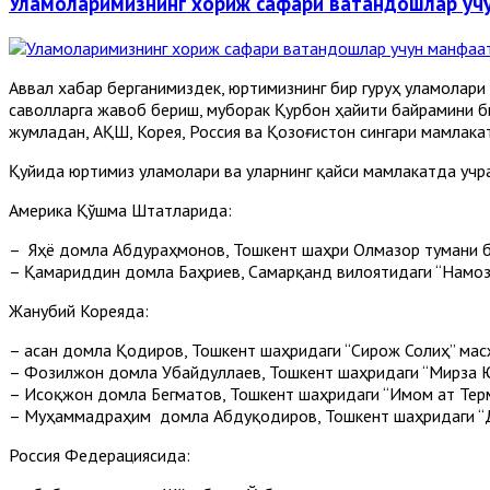
Уламоларимизнинг хориж сафари ватандошлар уч
Аввал хабар берганимиздек, юртимизнинг бир гуруҳ уламолари
саволларга жавоб бериш, муборак Қурбон ҳайити байрамини б
жумладан, АҚШ, Корея, Россия ва Қозоғистон сингари мамлак
Қуйида юртимиз уламолари ва уларнинг қайси мамлакатда учр
Америка Қўшма Штатларида:
– Яҳё домла Абдураҳмонов, Тошкент шаҳри Олмазор тумани 
– Қамариддин домла Баҳриев, Самарқанд вилоятидаги “Намоз
Жанубий Кореяда:
– Ҳасан домла Қодиров, Тошкент шаҳридаги “Сирож Солиҳ” ма
– Фозилжон домла Убайдуллаев, Тошкент шаҳридаги “Мирза 
– Исоқжон домла Бегматов, Тошкент шаҳридаги “Имом ат Тер
– Муҳаммадраҳим домла Абдуқодиров, Тошкент шаҳридаги “
Россия Федерациясида: