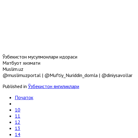
Ўзбекистон мусулмонлари идораси
Матбуот хизмати
Muslim.uz
@muslimuzportal | @Muftiy_Nuriddin_domla | @diniysavollar
Published in
Ўзбекистон янгиликлари
Початок
10
11
12
13
14