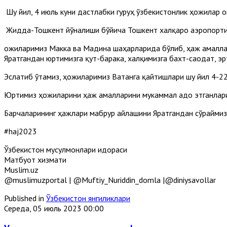
Шу йил, 4 июль куни дастлабки гуруҳ ўзбекистонлик ҳожилар о
Жидда-Тошкент йўналиши бўйича Тошкент халқаро аэропортиг
Ҳожиларимиз Макка ва Мадина шаҳарларида бўлиб, ҳаж амалла
Яратгандан юртимизга қут-барака, халқимизга бахт-саодат, э
Эслатиб ўтамиз, ҳожиларимиз Ватанга қайтишлари шу йил 4-22
Юртимиз ҳожиларини ҳаж амалларини мукаммал адо этганлари
Барчаларининг ҳажлари мабрур айлашини Яратгандан сўраймиз
#haj2023
Ўзбекистон мусулмонлари идораси
Матбуот хизмати
Muslim.uz
@muslimuzportal | @Muftiy_Nuriddin_domla |@diniysavollar
Published in
Ўзбекистон янгиликлари
Середа, 05 июль 2023 00:00