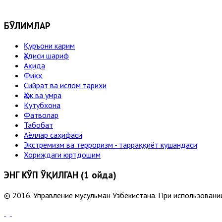
БЎЛИМЛАР
Қуръони карим
Ҳадиси шариф
Ақида
Фиқҳ
Сийрат ва ислом тарихи
Ҳаж ва умра
Кутубхона
Фатволар
Табобат
Аёллар саҳифаси
Экстремизм ва терроризм - тарраққиёт кушандаси
Хориждаги юртдошим
ЭНГ КЎП ЎҚИЛГАН (1 ойда)
© 2016. Управление мусульман Узбекистана. При использовании