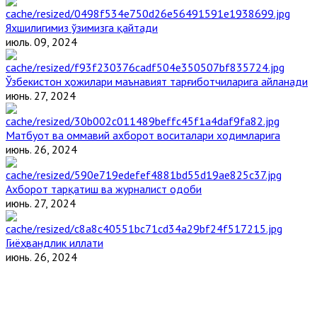
Яхшилигимиз ўзимизга қайтади
июль. 09, 2024
Ўзбекистон ҳожилари маънавият тарғиботчиларига айланади
июнь. 27, 2024
Матбуот ва оммавий ахборот воситалари ходимларига
июнь. 26, 2024
Ахборот тарқатиш ва журналист одоби
июнь. 27, 2024
Гиёҳвандлик иллати
июнь. 26, 2024