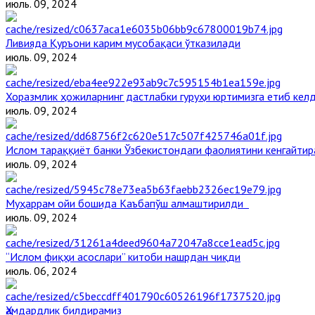
июль. 09, 2024
Ливияда Қуръони карим мусобақаси ўтказилади
июль. 09, 2024
Хоразмлик ҳожиларнинг дастлабки гуруҳи юртимизга етиб кел
июль. 09, 2024
Ислом тараққиёт банки Ўзбекистондаги фаолиятини кенгайти
июль. 09, 2024
Муҳаррам ойи бошида Каъбапўш алмаштирилди
июль. 09, 2024
“Ислом фиқҳи асослари” китоби нашрдан чиқди
июль. 06, 2024
Ҳамдардлик билдирамиз