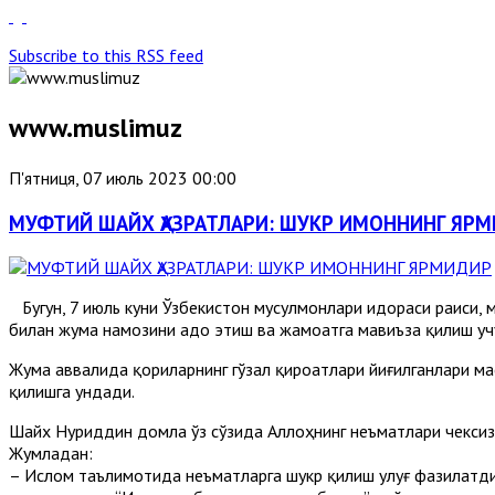
Subscribe to this RSS feed
www.muslimuz
П'ятниця, 07 июль 2023 00:00
МУФТИЙ ШАЙХ ҲАЗРАТЛАРИ: ШУКР ИМОННИНГ ЯР
Бугун, 7 июль куни Ўзбекистон мусулмонлари идораси раиси,
билан жума намозини адо этиш ва жамоатга мавиъза қилиш у
Жума аввалида қориларнинг гўзал қироатлари йиғилганлари ма
қилишга ундади.
Шайх Нуриддин домла ўз сўзида Аллоҳнинг неъматлари чексиз
Жумладан:
– Ислом таълимотида неъматларга шукр қилиш улуғ фазилатдир