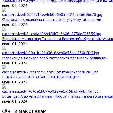
Ўзбекистон мусулмонлари идораси вакиллари хориждаги вата
июль. 02, 2024
Фарғонада ҳожиларнинг дастлабки гуруҳи кутиб олинди
июль. 02, 2024
Бирлашган Миллатлар Ташкилоти Бош котиби Ҳазрати Имом м
июль. 01, 2024
Марокашда Халқаро араб хаттотлиги фестивали бошланди
июль. 01, 2024
ЁШЛАР БУЮК КЕЛАЖАК ПОЙДЕВОРИДИР
июль. 01, 2024
Birlashgan Arab Amirliklarining “Hidoya” markazi rahbari bilan mazm
июль. 01, 2024
СЎНГГИ МАҚОЛАЛАР