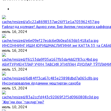
Ғафлатда қолманг! Ашуро куни. Бир йиллик гуноҳларга каффора
июль. 16, 2024
ИНСОННИНГ ИШИ ЮРИШМАСЛИГИНИ энг КАТТА 33 та САБА
июль. 16, 2024
АБИТУРИЕНТЛАР УЧУН ТАВСИЯ ЭТИЛГАН ДУОЛАР ТЎПЛАМИ
июль. 15, 2024
Инсонпарварлик ёрдамини уюштирган саҳоба
июль. 15, 2024
“Ҳизр”ми ёки “тақдир”ми?
июль. 10, 2024