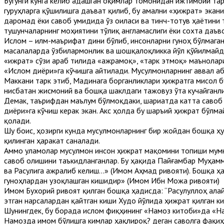
Бугунги кунга келиб адашган оқимлар томонидан ижтимоий та
гуруҳларга қўшилишга даъват қилиб, бу амални «ҳижрат» экани
даромад ёки савоб умидида ўз оиласи ва тинч-тотув ҳаётини 
тушунчаларнинг моҳиятини тўлиқ англамаслиги ёки сохта даъв
Ислом – илм-маърифат дини бўлиб, инсонларни гуноҳ бўлмаган 
масалаларда ўзбилармонлик ва шошқалоқликка йўл қўйилмайди.
«Ҳижрат» сўзи араб тилида «ажрамоқ», «тарк этмоқ» маънолар
«Ислом диёри»га кўчишга айтилади. Мусулмонларнинг аввал Ҳ
Маккани тарк этиб, Мадинага борганликлари ҳижратга мисол б
нисбатан жисмоний ва бошқа шаклдаги тажовуз ўта кучайганли
Демак, таърифдан маълум бўлмоқдаки, шариатда катта савоб
диёри»га кўчиш керак экан. Акс ҳолда бу шаръий ҳижрат бўлм
қолади.
Шу боис, ҳозирги кунда мусулмонларнинг бир жойдан бошқа ҳу
қилинган ҳаракат саналади.
Аммо уламолар мусулмон инсон ҳижрат мақомини топиши мумкин
савоб олишини таъкидланганлар. Бу ҳақида Пайғамбар Муҳамм
ва Расулига ажралиб келиш…» (Имом Аҳмад ривояти). Бошқа ҳ
гуноҳлардан узоқлашган кишидир» (Имом Ибн Можа ривояти)
Имом Бухорий ривоят қилган бошқа ҳадисда: “Расулуллоҳ алай
этган нарсалардан қайтган киши Худо йўлида ҳижрат қилган к
Шунингдек, бу борада ислом фиқҳининг «Намоз китоби»да «На
Намозда имом бўлишга кимлар ҳақлироқ? деган саволга фақи