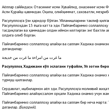
Аёллар саййидаси. Отасининг исми Хувайлид, онасининг исми 
Асли Қурайш қавмидан. Оқила, олийҳиммат, саховатли, меҳриб
Расулуллоҳга ўзи ҳаридор бўлган. Уйланишларини таклиф қилга
Расулуллоҳдан 15 ёшга катта эди. Пайғамбаримиз соллаллоҳу 
тасдиқлаган ва ҳаммадан олдин иймон келтирган энг бахтли аё
олдига олиб борган.
Пайғамбаримиз соллаллоҳу алайҳи ва саллам Хадижа онамизни
дегандилар:
ما غرت من امراءة ما غرت من خديجة
Расулуллоҳ Хадижани кўп эслагани туфайли, Ул зотни би
Пайғамбаримиз соллаллоҳу алайҳи ва саллам Хадижа онамиз ҳ
турмуш қилганлар.
Сердавлат, ишбилармон аёл эди. Расулуллоҳга молиявий жиҳа
Пайғамбаримиз алайҳиссалом орқали Хадижа онамиз учун жанн
Пайғамбаримиз соллаллоҳу алайҳи ва саллам бир неча марта: 
деганлар.
(Бухорий).