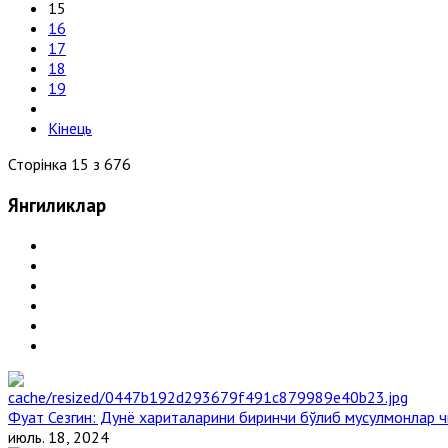
15
16
17
18
19
Кінець
Сторінка 15 з 676
Янгиликлар
Фуат Сезгин: Дунё хариталарини биринчи бўлиб мусулмонлар ч
июль. 18, 2024