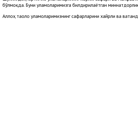
бўлмоқда. Буни уламоларимизга билдирилаётган миннатдорлик
Аллоҳ таоло уламоларимизнинг сафарларини хайрли ва ватан