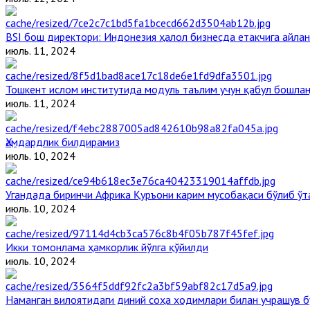
BSI бош директори: Индонезия ҳалол бизнесда етакчига айлан
июль. 11, 2024
Тошкент ислом институтида модуль таълим учун қабул бошла
июль. 11, 2024
Ҳамдардлик билдирамиз
июль. 10, 2024
Угандада биринчи Aфрика Қуръони карим мусобақаси бўлиб ўт
июль. 10, 2024
Икки томонлама ҳамкорлик йўлга қўйилди
июль. 10, 2024
Наманган вилоятидаги диний соҳа ходимлари билан учрашув б