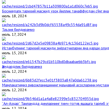
Босниядаги тарихий масжид узоқ йиллик танаффусдан сўнг ян
июль. 18, 2024
Таъзия билдирамиз
июль. 17, 2024
Истанбулнинг тарихий масжиди зиёратчиларни яна қарши ола
июль. 15, 2024
Ҳамдардлик билдирамиз
июль. 12, 2024
Мамлакатимиз ривожланишининг маънавий асосларини мустаҳк
июль. 12, 2024
“Ал-Азҳар” Таиландда динларнинг тинч-тотув яшашга тарғиб 
июль. 12, 2024