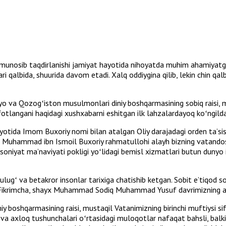
 munosib taqdirlanishi jamiyat hayotida nihoyatda muhim ahamiyatg
i qalbida, shuurida davom etadi. Xalq oddiygina qilib, lekin chin qa
iyo va Qozogʻiston musulmonlari diniy boshqarmasining sobiq rais
langani haqidagi xushxabarni eshitgan ilk lahzalardayoq koʻngilda
yotida Imom Buxoriy nomi bilan atalgan Oliy darajadagi orden taʼsis
oh Muhammad ibn Ismoil Buxoriy rahmatullohi alayh bizning vatandos
nsoniyat maʼnaviyati pokligi yoʻlidagi bemisl xizmatlari butun dunyo
ugʻ va betakror insonlar tarixiga chatishib ketgan. Sobit eʼtiqod soh
n. Fikrimcha, shayx Muhammad Sodiq Muhammad Yusuf davrimizning an
y boshqarmasining raisi, mustaqil Vatanimizning birinchi muftiysi s
mon va axloq tushunchalari oʻrtasidagi muloqotlar nafaqat bahsli, bal