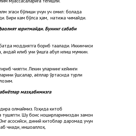
ълим муассасаларига тегишли.
лм эгаси бўлиши учун уч омил: болада
и. Бири кам бўлса ҳам, натижа чиқмайди.
фаолият юритмайди. Бунинг сабаби
вбатда моддиятга бориб тақалади. Иккинчиси
қандай қилиб уни ўқишга қабул қилиш мумкин.
иб чиқяпти. Лекин уларнинг кейинги
ларини қўшсалар, аёллар ўртасида турли
лозим.
дабиётлар мазҳабимизга
илдира олмаймиз. Гоҳида китоб
из тушяпти. Шу боис ноширларимиздан замон
 Энг асосийси, диний китоблар даромад учун
аб чиқади, иншоаллоҳ.