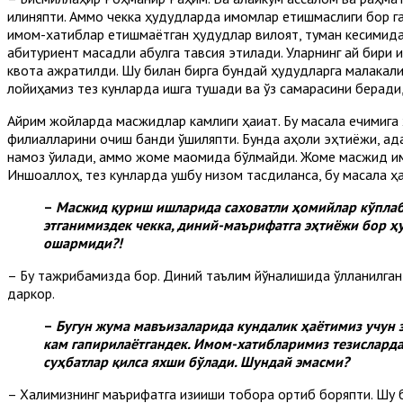
қилиняпти. Аммо чекка ҳудудларда имомлар етишмаслиги бор га
имом-хатиблар етишмаётган ҳудудлар вилоят, туман кесимида ў
абитуриент мақсадли қабулга тавсия этилади. Уларнинг қай бири 
квота ажратилди. Шу билан бирга бундай ҳудудларга малакали 
лойиҳамиз тез кунларда ишга тушади ва ўз самарасини беради
Айрим жойларда масжидлар камлиги ҳақиқат. Бу масала ечимига
филиалларини очиш банди қўшиляпти. Бунда аҳоли эҳтиёжи, ад
намоз ўқилади, аммо жоме мақомида бўлмайди. Жоме масжид и
Иншоаллоҳ, тез кунларда ушбу низом тасдиқланса, бу масала ҳ
–
Масжид қуриш ишларида саховатли ҳомийлар кўплаб
этганимиздек чекка, диний-маърифатга эҳтиёжи бор 
ошармиди?!
– Бу тажрибамизда бор. Диний таълим йўналишида қўлланилган 
даркор.
–
Бугун жума мавъизаларида кундалик ҳаётимиз учун з
кам гапирилаётгандек. Имом-хатибларимиз тезисларда
суҳбатлар қилса яхши бўлади. Шундай эмасми?
– Халқимизнинг маърифатга қизиқиши тобора ортиб боряпти. Шу