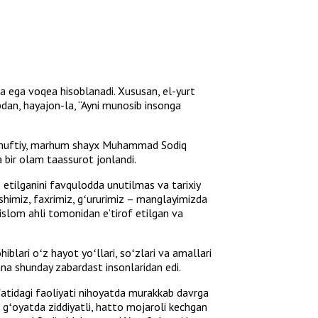
a ega voqea hisoblanadi. Xususan, el-yurt
lbdan, hayajon-la, “Ayni munosib insonga
i, muftiy, marhum shayx Muhammad Sodiq
 bir olam taassurot jonlandi.
 etilganini favqulodda unutilmas va tarixiy
himiz, faxrimiz, gʻururimiz – manglayimizda
 islom ahli tomonidan eʼtirof etilgan va
iblari oʻz hayot yoʻllari, soʻzlari va amallari
a shunday zabardast insonlaridan edi.
ifatidagi faoliyati nihoyatda murakkab davrga
ki gʻoyatda ziddiyatli, hatto mojaroli kechgan