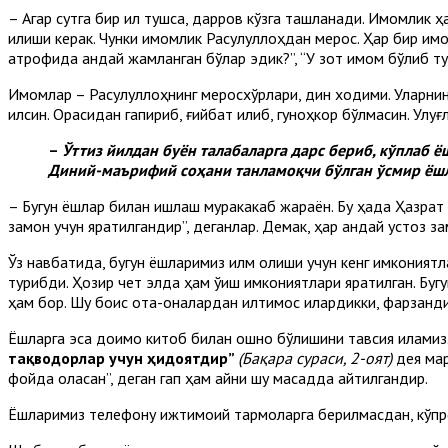
– Агар сутга бир қил тушса, дарров кўзга ташланади. Имомлик
қилиши керак. Чунки имомлик Расулуллоҳдан мерос. Ҳар бир им
атрофида қандай жамланган бўлар эдик?”, “У зот имом бўлиб ту
Имомлар – Расулуллоҳнинг меросхўрлари, дин ходими. Уларнинг 
қилсин. Орқасидан гапириб, ғийбат қилиб, гуноҳкор бўлмасин. У
–
Ўттиз йилдан
буён талабаларга дарс бериб, кўплаб 
Диний-маърифий соҳани танламоқчи бўлган ўсмир ёшл
– Бугун ёшлар билан ишлаш муракакаб жараён. Бу ҳақда Ҳазрат
замон учун яратилгандир”, деганлар. Демак, ҳар қандай устоз з
Ўз навбатида, бугун ёшларимиз илм олиши учун кенг имкониятл
турибди. Ҳозир чет элда ҳам ўқиш имкониятлари яратилган. Буг
ҳам бор. Шу боис ота-оналардан илтимос қилардикки, фарзанд
Ёшларга эса доимо китоб билан ошно бўлишини тавсия қиламиз
тақводорлар учун ҳидоятдир”
(Бақара сураси, 2-оят)
дея мар
фойда оласан”, деган гап ҳам айни шу мақсадда айтилгандир.
Ёшларимиз телефону ижтимоий тармоқларга берилмасдан, кўпроқ