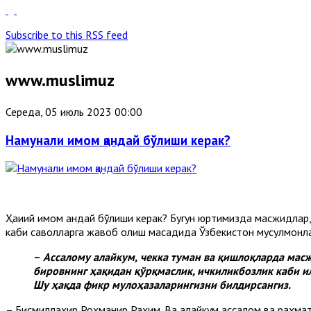
Subscribe to this RSS feed
www.muslimuz
Середа, 05 июль 2023 00:00
Намунали имом қандай бўлиши керак?
Ҳақиқий имом қандай бўлиши керак? Бугун юртимизда масжидл
каби саволларга жавоб олиш мақсадида Ўзбекистон мусулмонл
–
Ассалому алайкум,
чекка туман ва қишлоқларда масж
бировнинг ҳақидан қўрқмаслик, ичкиликбозлик каби и
Шу ҳақда фикр мулоҳазаларингизни билдирсангиз.
– Бисмиллаҳир Роҳманир Раҳим. Ва алайкум ассалом ва раҳма