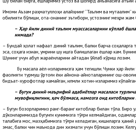
Шу билан бирга, ёшларимиз устоз ва шогирд анъанасига қатъий 
Имоми Аъзам раҳматуллоҳи алайҳнинг “Таълим ва мутаалим” ки
қобилияти бўлиши, ота-онанинг эътибори, устознинг меҳри жам 
–
Ҳар йили диний таълим муассасаларини кўплаб ёшла
нимада?
– Бундай ҳолат нафақат диний таълим, балки барча соҳаларга т
эса, соҳага қизиққан, умрини шу ишга бағишлаган ёшлар кам. Бунин
Шунинг учун қабул жараёнларини қайтадан ўйлаб кўриш лозим.
Бу масала аёл-қизларимизга ҳам тегишли. Чунки ҳар йили учт
фаолияти турмуш ўртоғи ёки қайнона-қайноталарининг қош-қовоғи
бидъат-хурофотлар камайган, илмли хотин-қизларимиз кўпайган
–
Бугун диний-маърифий адабиётлар масаласи турлича.
мувофиқлигини, ҳеч бўлмаса, намозга оид китобларни
– Бугун бозорларимиз ранг-баранг китоблар билан тўла. Бироқ 
дўконларимизда бугунги кунимизга тўғри келмайдиган, одамла
талабига мос, мазҳабимизга тўғри келадиган, кишиларга ҳақиқи
эмас, балки чин маънода дин хизмати учун бўлиши лозим. Келг