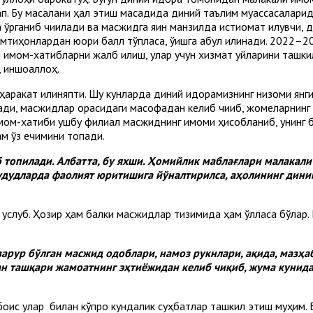
п. Бу масалани ҳал этиш мақсадида диний таълим муассасаларид
рганиб чиқилади ва масжидга яқин манзилда истиқомат қилувчи, 
имтиҳонлардан юқори балл тўпласа, ўқишга қабул қилинади. 2022–2
имом-хатибларни жалб қилиш, улар учун хизмат уйларини ташкил
, иншоаллоҳ.
 ҳаракат қилиняпти. Шу кунларда диний идорамизнинг низоми ян
ади, масжидлар орасидаги масофадан келиб чиқиб, жомеларнинг
мом-хатиби ушбу филиал масжиднинг имоми ҳисобланиб, унинг б
ам ўз ечимини топади.
 топилади. Албатта, бу яхши. Ҳомийлик маблағлари малакал
ҳудудларда фаолият юритишига йўналтирилса, аҳолининг дин
услуб. Ҳозир ҳам балки масжидлар тизимида ҳам қўлласа бўлар. 
арур бўлган масжид одоблари, намоз рукнлари, ақида, мазҳа
н ташқари жамоатнинг эҳтиёжидан келиб чиқиб, жума кунида
 боис улар билан кўпроқ кундалик суҳбатлар ташкил этиш муҳим.