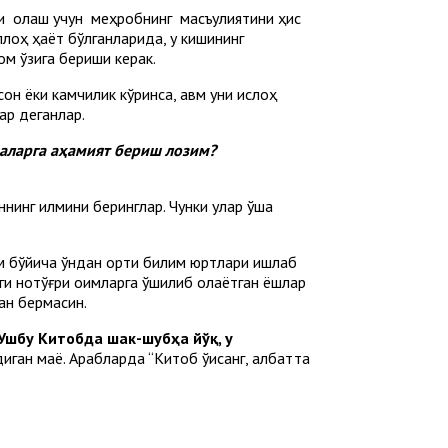
ни оқлаш учун меҳробнинг масъулиятини ҳис
лоҳ ҳаёт бўлганларида, у кишининг
ом ўзига бериши керак.
он ёки камчилик кўринса, қавм уни ислоҳ
ар деганлар.
маларга аҳамият бериш лозим?
ннинг илмини беринглар. Чунки улар ўша
им бўйича ўндан ортиқ билим юртлари ишлаб
 нотўғри оқимларга қўшилиб қолаётган ёшлар
дан бермасин.
Ушбу Китобда шак-шубҳа йўқ, у
ган маёқ. Арабларда “Китоб ўқисанг, албатта