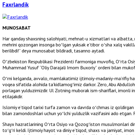
Faxrlandik
MUNOSABAT
Har qanday shaxsning salohiyati, mehnat-u xizmatlari va albatta,
mehrini qozongan insonga boʻlgan yuksak eʼtibor oʻsha xalq vakillar
berilibdi!” deya munosabat bildiradi, tasanno aytadi.
Oʻzbekiston Respublikasi Prezidenti farmoniga muvofiq, Oʻrta Os
Muhammad Yusuf “Oliy Darajali Imom Buxoriy” ordeni bilan mukofot
Oʻrni kelganda, avvalo, mamlakatimiz ijtimoiy-madaniy-maʼrifiy ha
voqea sifatida alohida taʼkidlamogʻimiz darkor. Zero, Abu Abdull
porlagan yulduzimizdir. Ul Zotning muborak ism-shariflari, imonli i
etilajakdir.
Islomiy eʼtiqod tarixi turfa zamon va davrda oʻchmas iz qoldirgan ul
bilan zamondoshlari uchun yoʻlchi yulduzlik vazifasini ado etga
Shayx hazratlarining Oʻrta Osiyo va Qozogʻiston musulmonlari dini
toʻgʻri keldi. Ijtimoiy hayot va diniy eʼtiqod, shaxs va jamiyat, i