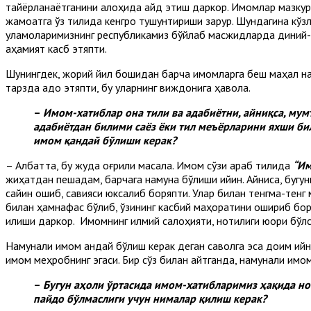
тайёрланаётганини алоҳида қайд этиш даркор. Имомлар мазкур 
жамоатга ўз тилида кенгроқ тушунтириши зарур. Шундагина кў
уламоларимизнинг республикамиз бўйлаб масжидларда диний-
аҳамият касб этяпти.
Шунингдек, жорий йил бошидан барча имомларга беш маҳал намо
тарзда адо этяпти, бу уларнинг виждонига ҳавола.
–
Имом-хатиблар она тили ва адабиётни, айниқса, мум
адабиётдан билими саёз ёки тил меъёрларини яхши б
имом қандай бўлиши керак?
– Албатта, бу жуда оғриқли масала. Имом сўзи араб тилида
“Им
жиҳатдан пешқадам, барчага намуна бўлиши қийин. Айниқса, буг
сайин ошиб, савияси юксалиб боряпти. Улар билан тенгма-тенг 
билан ҳамнафас бўлиб, ўзининг касбий маҳоратини ошириб бор
қилиши даркор. Имомнинг илмий салоҳияти, нотиқлиги юқори бўл
Намунали имом қандай бўлиш керак деган саволга эса доим қий
имом меҳробнинг эгаси. Бир сўз билан айтганда, намунали имо
–
Бугун аҳоли ўртасида имом-хатибларимиз ҳақида нот
пайдо бўлмаслиги учун нималар қилиш керак?