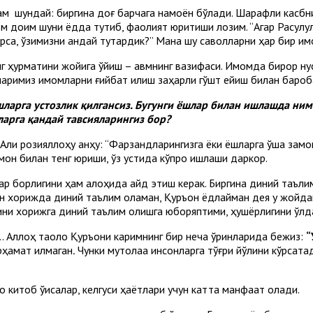
 ҳам шундай: биргина доғ барчага намоён бўлади. Шарафли касб
ом доим шуни ёдда тутиб, фаолият юритиши лозим. “Агар Расулул
рса, ўзимизни қандай тутардик?” Мана шу саволларни ҳар бир им
ҳурматини жойига қўйиш – қавмнинг вазифаси. Имомда бирор нуқс
луғларимиз имомларни ғийбат қилиш заҳарли гўшт ейиш билан бароб
ёшларга устозлик қилгансиз. Бугунги ёшлар билан ишлашда ни
арга қандай тавсияларингиз бор?
 Али розияллоҳу анҳу: “Фарзандларингизга ёки ёшларга ўша замо
амон билан тенг юриши, ўз устида кўпроқ ишлаши даркор.
ар борлигини ҳам алоҳида қайд этиш керак. Биргина диний таъл
ун хорижда диний таълим оламан, Қуръон ёдлайман дея у жойдаги
ини хорижга диний таълим олишга юборяптими, ҳушёрлигини қўл
.. Аллоҳ таоло Қуръони каримнинг бир неча ўринларида бежиз:
“
ҳамат қилмаган
.
Чунки мутолаа инсонларга тўғри йўлини кўрсатади
 китоб ўқисалар, келгуси ҳаётлари учун катта манфаат олади.